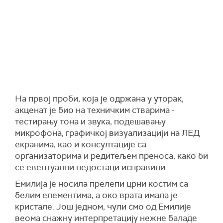
На првој проби, која је одржана у уторак,
акценат је био на техничким стварима -
тестирању тона и звука, подешавању
микрофона, графичкој визуализацији на ЛЕД
екранима, као и консултације са
организаторима и редитељем преноса, како би
се евентуални недостаци исправили.
Емилија је носила прелепи црни костим са
белим елементима, а око врата имала је
кристале. Још једном, чули смо од Емилије
веома снажну интерпретацију нежне баладе