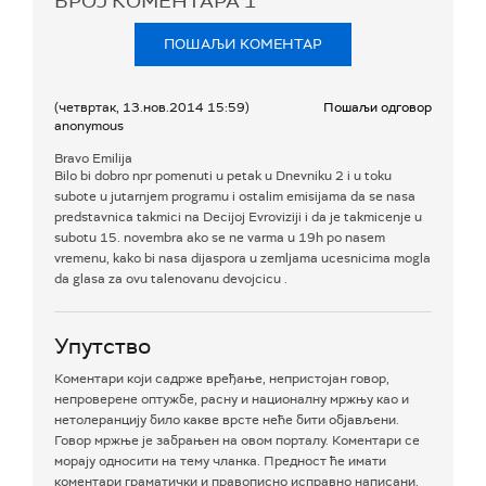
БРОЈ КОМЕНТАРА
1
ПОШАЉИ КОМЕНТАР
(четвртак, 13.нов.2014 15:59)
Пошаљи одговор
anonymous
Bravo Emilija
Bilo bi dobro npr pomenuti u petak u Dnevniku 2 i u toku
subote u jutarnjem programu i ostalim emisijama da se nasa
predstavnica takmici na Decijoj Evroviziji i da je takmicenje u
subotu 15. novembra ako se ne varma u 19h po nasem
vremenu, kako bi nasa dijaspora u zemljama ucesnicima mogla
da glasa za ovu talenovanu devojcicu .
Упутство
Коментари који садрже вређање, непристојан говор,
непроверене оптужбе, расну и националну мржњу као и
нетолеранцију било какве врсте неће бити објављени.
Говор мржње је забрањен на овом порталу. Коментари се
морају односити на тему чланка. Предност ће имати
коментари граматички и правописно исправно написани.