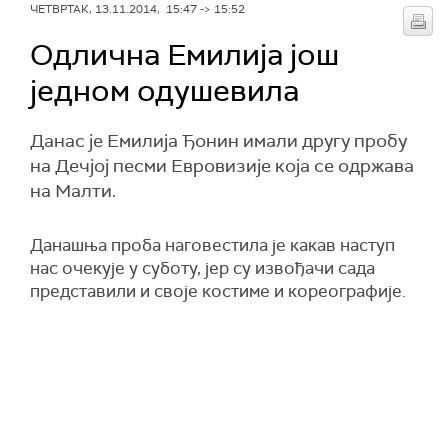
ЧЕТВРТАК, 13.11.2014, 15:47 -> 15:52
Одлична Емилија још
једном одушевила
Данас је Емилија Ђонин имали другу пробу
на Дечјој песми Евровизије која се одржава
на Малти.
Данашња проба наговестила је какав наступ
нас очекује у суботу, јер су извођачи сада
представили и своје костиме и кореографије.