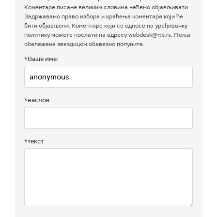
Коментаре писане великим словима нећемо објављивати.
Задржавамо право избора и краћења коментара који ће
бити објављени. Коментаре који се односе на уређивачку
политику можете послати на адресу webdesk@rts.rs. Поља
обележена звездицом обавезно попуните.
*Ваше име:
*наслов
*текст