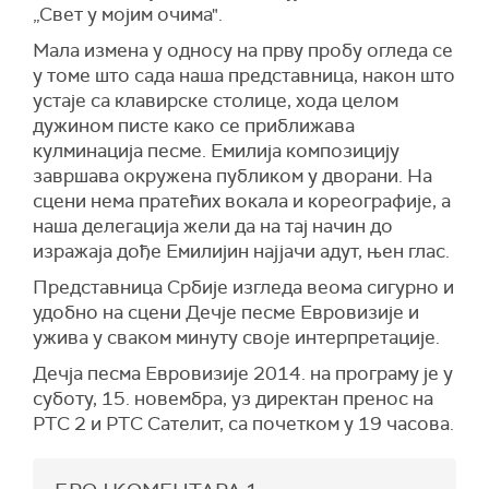
„Свет у мојим очима".
Мала измена у односу на прву пробу огледа се
у томе што сада наша представница, након што
устаје са клавирске столице, хода целом
дужином писте како се приближава
кулминација песме. Емилија композицију
завршава окружена публиком у дворани. На
сцени нема пратећих вокала и кореографије, а
наша делегација жели да на тај начин до
изражаја дође Емилијин најјачи адут, њен глас.
Представница Србије изгледа веома сигурно и
удобно на сцени Дечје песме Евровизије и
ужива у сваком минуту своје интерпретације.
Дечја песма Евровизије 2014. на програму је у
суботу, 15. новембра, уз директан пренос на
РТС 2 и РТС Сателит, са почетком у 19 часова.