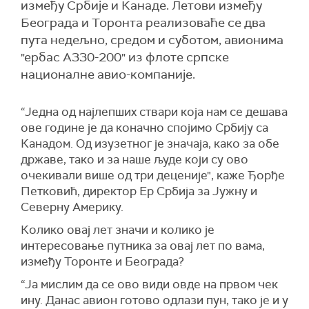
између Србије и Канаде. Летови између
Београда и Торонта реализоваће се два
пута недељно, средом и суботом, авионима
"ербас А330-200" из флоте српске
националне авио-компаније.
“Једна од најлепших ствари која нам се дешава
ове године је да коначно спојимо Србију са
Канадом. Од изузетног је значаја, како за обе
државе, тако и за наше људе који су ово
очекивали више од три деценије", каже Ђорђе
Петковић, директор Ер Србија за Јужну и
Северну Америку.
Колико овај лет значи и колико је
интересовање путника за овај лет по вама,
између Торонте и Београда?
“Ја мислим да се ово види овде на првом чек
ину. Данас авион готово одлази пун, тако је и у