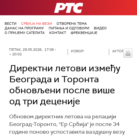
РТС
ВЕСТИ
СРБИЈА НА ВЕЗИ
ОТВОРЕНА ТЕМА
ДАНАС НА ПРОГРАМУ
ПИТАЊА И ОДГОВОРИ
ВИДЕО
О ПРИЈЕМУ САТЕЛИТА
КОНТАКТ
ФРЕКВЕНЦИЈЕ
ПЕТАК, 29.05.2026, 17:06 -
ИЗВОР:
АУТОР:
> 20:02
Директни летови између
Београда и Торонта
обновљени после више
од три деценије
Обновом директних летова на релацији
Београд-Торонто, "Ер Србија" је после 34
године поново успоставила ваздушну везу