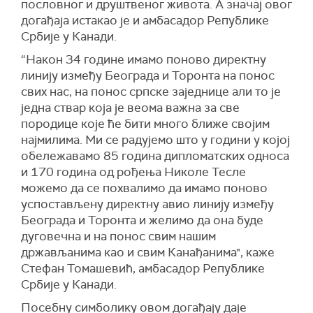
пословног и друштвеног живота. А значај овог
догађаја истакао је и амбасадор Републике
Србије у Канади.
“Након 34 године имамо поново директну
линију између Београда и Торонта на понос
свих нас, на понос српске заједнице али то је
једна ствар која је веома важна за све
породице које ће бити много ближе својим
најмилима. Ми се радујемо што у години у којој
обележавамо 85 година дипломатских односа
и 170 година од рођења Николе Тесле
можемо да се похвалимо да имамо поново
успостављену директну авио линију између
Београда и Торонта и желимо да она буде
дуговечна и на понос свим нашим
држављанима као и свим Канађанима", каже
Стефан Томашевић, амбасадор Републике
Србије у Канади.
Посебну симболику овом догађају даје