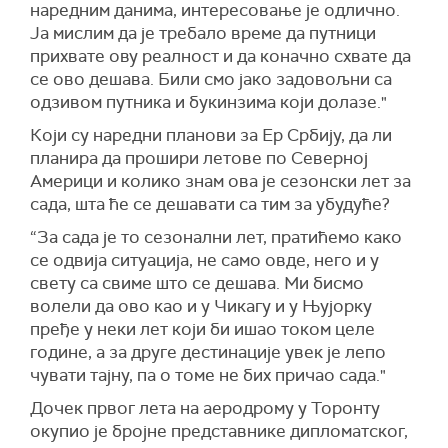
наредним данима, интересовање је одлично.
Ја мислим да је требало време да путници
прихвате ову реалност и да коначно схвате да
се ово дешава. Били смо јако задовољни са
одзивом путника и букинзима који долазе."
Који су наредни планови за Ер Србију, да ли
планира да прошири летове по Северној
Америци и колико знам ова је сезонски лет за
сада, шта ће се дешавати са тим за убудуће?
“За сада је то сезонални лет, пратићемо како
се одвија ситуација, не само овде, него и у
свету са свиме што се дешава. Ми бисмо
волели да ово као и у Чикагу и у Њујорку
пређе у неки лет који би ишао током целе
године, а за друге дестинације увек је лепо
чувати тајну, па о томе не бих причао сада."
Дочек првог лета на аеродрому у Торонту
окупио је бројне представнике дипломатског,