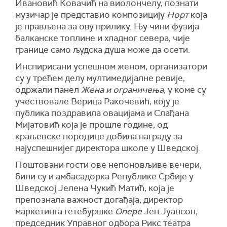
Ивановић Ковачић на виолончелу, познати
музичар је представио композицију
Норт
која
је прављена за ову прилику. Њу чини фузија
балканске топлине и хладног севера, чије
границе само људска душа може да осети.
Инспирисани успешном женом, организатори
су у трећем делу мултимедијалне ревије,
одржали панел
Жена и ограничења,
у коме су
учествовале Верица Ракочевић, коју је
публика поздравила овацијама и Слађана
Мијатовић која је прошле године, од
краљевске породице добила награду за
најуспешнијег директора школе у Шведској.
Поштовани гости ове непоновљиве вечери,
били су и амбасадорка Републике Србије у
Шведској Јелена Чукић Матић, која је
препознала важност догађаја, директор
маркетинга гетебуршке
Опере
Јен Јуансон,
председник Управног одбора Рикс театра