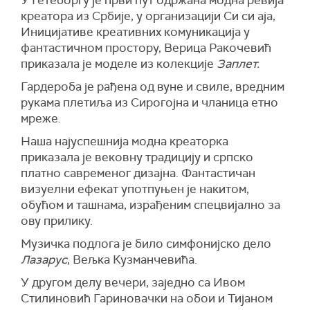
У Гетеборгу је први пут одржана модна ревија
креатора из Србије, у организацији Си си аја,
Иницијативе креативних комуникација у
фантастичном простору, Верица Ракочевић
приказала је моделе из колекције
Заплет.
Гардероба је рађена од вуне и свиле, вредним
рукама плетиља из Сирогојна и чланица етно
мреже.
Наша најуспешнија модна креаторка
приказала је вековну традицију и српско
платно савременог дизајна. Фантастичан
визуелни ефекат употпуњен је накитом,
обућом и ташнама, израђеним спецвијално за
ову прилику.
Музичка подлога је било симфонијско дело
Лазарус
, Вељка Кузманчевића.
У другом делу вечери, заједно са Ивом
Стилиновић Гариновачки на обои и Тијаном