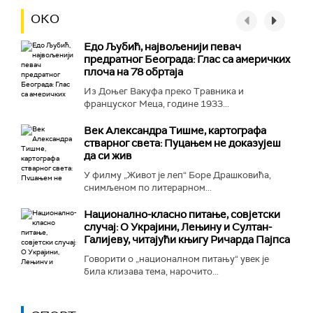
ОКО
Едо Љубић, највољенији певач
предратног Београда: Глас са америчких
плоча на 78 обртаја
Из Доњег Вакуфа преко Травника и
француског Меца, године 1933...
Век Александра Тишме, картографа
стварног света: Пуцањем не доказујеш
да си жив
У филму „Живот је леп“ Боре Драшковића,
снимљеном по литерарном...
Национално-класнo питање, совјетски
случај: О Украјини, Лењину и Султан-
Галијеву, читајући књигу Ричарда Пајпса
Говорити о „националном питању“ увек је
била клизава тема, нарочито...