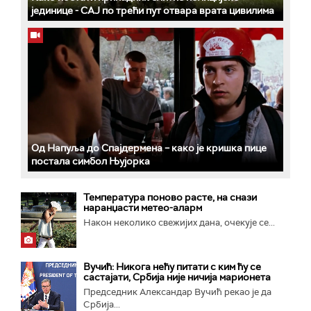
јединице - СAJ по трећи пут отвара врата цивилима
Од Напуља до Спајдермена – како је кришка пице
постала симбол Њујорка
Температура поново расте, на снази
наранџасти метео-аларм
Након неколико свежијих дана, очекује се...
Вучић: Никога нећу питати с ким ћу се
састајати, Србија није ничија марионета
Председник Александар Вучић рекао је да
Србија...