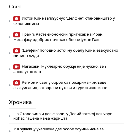
Свет
Исток Кине запљуснуо "Делфин", становништво у
склоништима
Трамп: Расте економски притисак на Иран;
Нетанјаху одобрио почетак обнове јужне Газе
"Делфин" погодио источну обалу Кине, евакуисано
милион људи
Нагасаки: Нуклеарно оружје није нужно, већ
апсолутно зло
Регион и свет у борби са пожарима – хиљаде
евакуисаних, затворени путеви и туристичке зоне
Хроника
На Столовима и даље гори, у Делиблатској пешчари
ноћас гашена мања жаришта
У Крушевцу ухапшене две особе осумњичене за