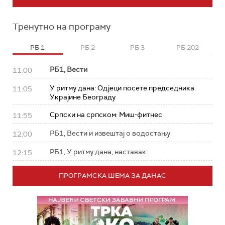
Тренутно на програму
РБ 1
РБ 2
РБ 3
РБ 202
РБ1, Вести
11:00
У ритму дана: Од‌јеци посете председника
11:05
Украјине Београду
Српски на српском: Миш-фитнес
11:55
РБ1, Вести и извештај о водостању
12:00
РБ1, У ритму дана, наставак
12:15
ПРОГРАМСКА ШЕМА ЗА ДАНАС