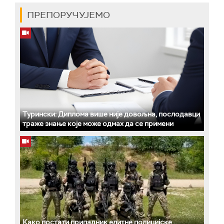
ПРЕПОРУЧУЈЕМО
Турински: Диплома више није довољна, послодавци
траже знање које може одмах да се примени
Како постати припадник елитне полицијске