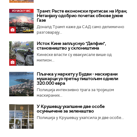
Трамп: Расте економски притисак на Иран;
Нетанјаху одобрио почетак обнове јужне
Газе
Доналд Трамп каже да САД само делимично
разговарају...
Исток Кине запљуснуо "Делфин",
становништво у склоништима
Кинеске власти су евакуисале више од
милион...
Пљачка у маркету у Будви - маскирани
мушкарци уз претњу пиштољем однели
320.000 евра
Полиција интензивно трага за тројицом
маскираних...
У Крушевцу ухапшене две особе
осумњичене за зеленаштво
Полиција у Крушевцу ухапсила је две особе...