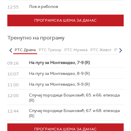
Лов и риболов
12:55
ПРОГРАМСКА ШЕМА ЗА ДАНАС
Тренутно на програму
етарац
РТС Драма
РТС Трезор
РТС Музика
РТС Живот
РТС Кла
На путу за Монтевидео, 7-9 (R)
09:16
На путу за Монтевидео, 8-9 (R)
10:07
На путу за Монтевидео, 9-9 (R)
11:00
Случај породице Бошковић, 65. и 66. епизода
12:00
(R)
Случај породице Бошковић, 67. и 68. епизода
12:44
(R)
ПРОГРАМСКА ШЕМА ЗА ДАНАС