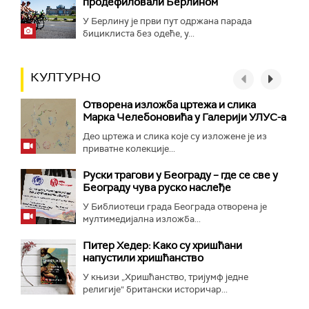
продефиловали Берлином
У Берлину је први пут одржана парада
бициклиста без одеће, у...
КУЛТУРНО
Отворена изложба цртежа и слика
Марка Челебоновића у Галерији УЛУС-а
Део цртежа и слика које су изложене је из
приватне колекције...
Руски трагови у Београду – где се све у
Београду чува руско наслеђе
У Библиотеци града Београда отворена је
мултимедијална изложба...
Питер Хедер: Како су хришћани
напустили хришћанство
У књизи „Хришћанство, тријумф једне
религије“ британски историчар...