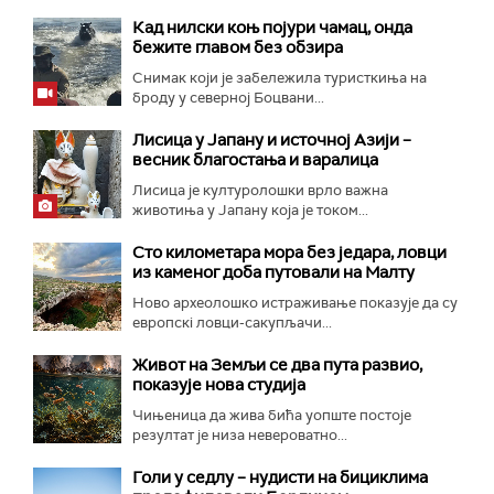
Кад нилски коњ појури чамац, онда
бежите главом без обзира
Снимак који је забележила туристкиња на
броду у северној Боцвани...
Лисица у Јапану и источној Азији –
весник благостања и варалица
Лисица је културолошки врло важна
животиња у Јапану која је током...
Сто километара мора без једара, ловци
из каменог доба путовали на Малту
Ново археолошко истраживање показује да су
европскi ловци-сакупљачи...
Живот на Земљи се два пута развио,
показује нова студија
Чињеница да жива бића уопште постоје
резултат је низа невероватно...
Голи у седлу – нудисти на бициклима