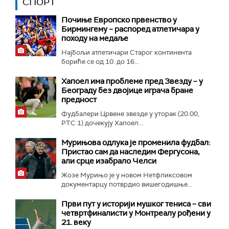
СПОРТ
Почиње Европско првенство у
Бирмингему – распоред атлетичара у
походу на медаље
Најбољи атлетичари Старог континента
бориће се од 10. до 16...
Хапоел има проблеме пред Звезду – у
Београду без двојице играча бране
предност
Фудбалери Црвене звезде у уторак (20.00,
РТС 1) дочекују Хапоел...
Мурињова одлука је променила фудбал:
Пристао сам да наследим Фергусона,
али срце изабрало Челси
Жозе Мурињо је у новом Нетфликсовом
документарцу потврдио вишегодишње...
Први пут у историји мушког тениса – сви
четвртфиналисти у Монтреалу рођени у
21. веку