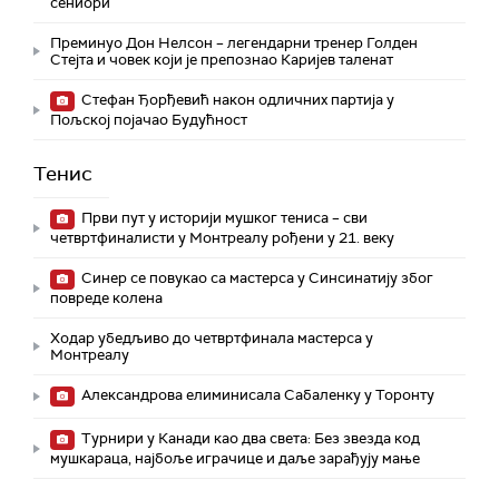
сениори
Преминуо Дон Нелсон – легендарни тренер Голден
Стејта и човек који је препознао Каријев таленат
Стефан Ђорђевић након одличних партија у
Пољској појачао Будућност
Тенис
Први пут у историји мушког тениса – сви
четвртфиналисти у Монтреалу рођени у 21. веку
Синер се повукао са мастерса у Синсинатију због
повреде колена
Ходар убедљиво до четвртфинала мастерса у
Монтреалу
Александрова елиминисала Сабаленку у Торонту
Турнири у Канади као два света: Без звезда код
мушкараца, најбоље играчице и даље зарађују мање