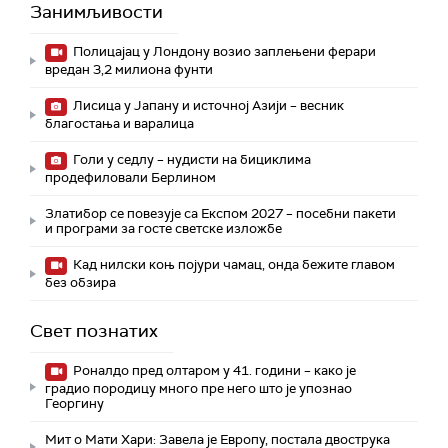
Занимљивости
Полицајац у Лондону возио заплењени ферари
вредан 3,2 милиона фунти
Лисица у Јапану и источној Азији – весник
благостања и варалица
Голи у седлу – нудисти на бициклима
продефиловали Берлином
Златибор се повезује са Експом 2027 – посебни пакети
и програми за госте светске изложбе
Кад нилски коњ појури чамац, онда бежите главом
без обзира
Свет познатих
Роналдо пред олтаром у 41. години – како је
градио породицу много пре него што је упознао
Георгину
Мит о Мати Хари: Завела је Европу, постала двострука