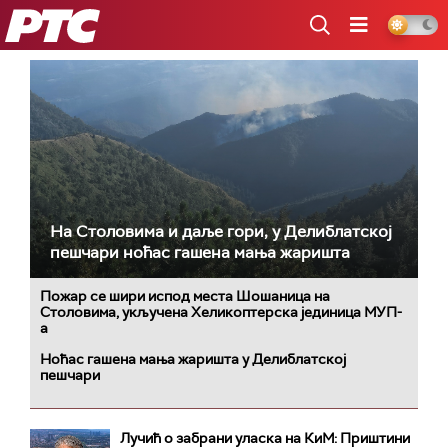
РТС
На Столовима и даље гори, у Делиблатској
пешчари ноћас гашена мања жаришта
Пожар се шири испод места Шошаница на
Столовима, укључена Хеликоптерска јединица МУП-
а
Ноћас гашена мања жаришта у Делиблатској
пешчари
Лучић о забрани уласка на КиМ: Приштини