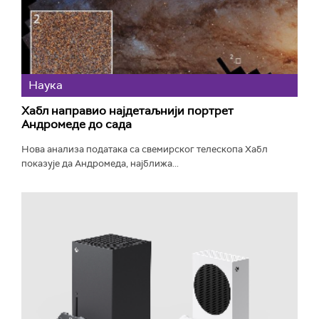
Наука
Хабл направио најдетаљнији портрет
Андромеде до сада
Нова анализа података са свемирског телескопа Хабл
показује да Андромеда, најближа...