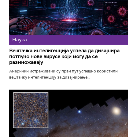
Наука
Вештачка интелигенција успела да дизајнира
потпуно нове вирусе који могу да се
размножавају
Амерички истраживачи су први пут успешно користили
вештачку интелигенцију за дизајнирање...