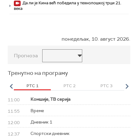
Да ли је Кина већ победила у технолошкој трци 21.
века
понедељак, 10. август 2026.
Прогноза
Тренутно на програму
HD
РТС 1
РТС 2
РТС 3
Р
Комшије, ТВ серија
11:00
Време
11:55
Дневник 1
12:00
Спортски дневник
12:37