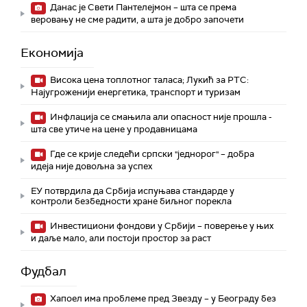
Данас је Свети Пантелејмон – шта се према
веровању не сме радити, а шта је добро започети
Економија
Висока цена топлотног таласа; Лукић за РТС:
Најугроженији енергетика, транспорт и туризам
Инфлација се смањила али опасност није прошла -
шта све утиче на цене у продавницама
Где се крије следећи српски "једнорог" – добра
идеја није довољна за успех
ЕУ потврдила да Србија испуњава стандарде у
контроли безбедности хране биљног порекла
Инвестициони фондови у Србији – поверење у њих
и даље мало, али постоји простор за раст
Фудбал
Хапоел има проблеме пред Звезду – у Београду без