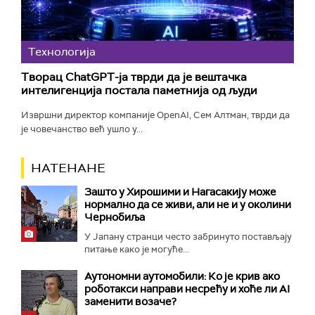
Технологијa
Творац ChatGPT-ја тврди да је вештачка
интелигенција постала паметнија од људи
Извршни директор компаније OpenAI, Сем Алтман, тврди да
је човечанство већ ушло у...
НАТЕНАНЕ
Зашто у Хирошими и Нагасакију може
нормално да се живи, али не и у околини
Чернобиља
У Јапану странци често забринуто постављају
питање како је могуће...
Аутономни аутомобили: Ко је крив ако
роботакси направи несрећу и хоће ли AI
заменити возаче?