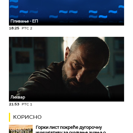
Пливање - ЕП
18:25
РТС 2
Лихвар
21:53
РТС 1
КОРИСНО
Горки лист покреће дугорочну
иницијативу за очување знања о