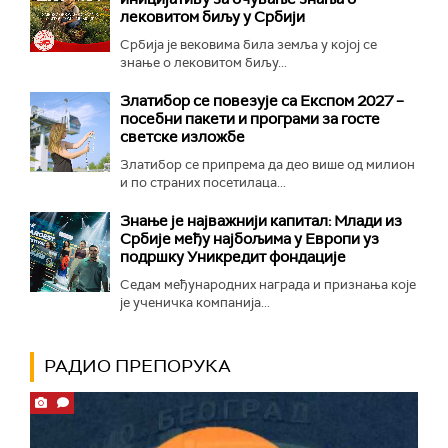
лековитом биљу у Србији
Србија је вековима била земља у којој се
знање о лековитом биљу...
Златибор се повезује са Експом 2027 –
посебни пакети и програми за госте
светске изложбе
Златибор се припрема да део више од милион
и по страних посетилаца...
Знање је најважнији капитал: Млади из
Србије међу најбољима у Европи уз
подршку Уникредит фондације
Седам међународних награда и признања које
је ученичка компанија...
РАДИО ПРЕПОРУКА