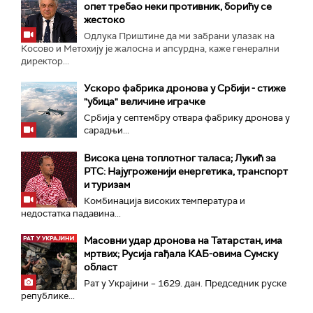
опет требао неки противник, борићу се
жестоко
Одлука Приштине да ми забрани улазак на
Косово и Метохију је жалосна и апсурдна, каже генерални
директор...
Ускоро фабрика дронова у Србији - стиже
"убица" величине играчке
Србија у септембру отвара фабрику дронова у
сарадњи...
Висока цена топлотног таласа; Лукић за
РТС: Најугроженији енергетика, транспорт
и туризам
Комбинација високих температура и
недостатка падавина...
Масовни удар дронова на Татарстан, има
мртвих; Русија гађала КАБ-овима Сумску
област
Рат у Украјини – 1629. дан. Председник руске
републике...