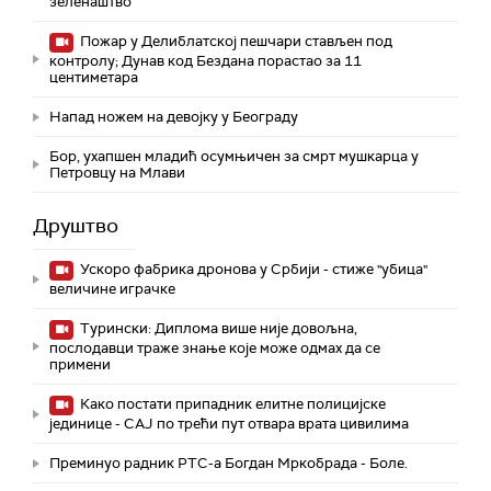
зеленаштво
Пожар у Делиблатској пешчари стављен под
контролу; Дунав код Бездана порастао за 11
центиметара
Напад ножем на девојку у Београду
Бор, ухапшен младић осумњичен за смрт мушкарца у
Петровцу на Млави
Друштво
Ускоро фабрика дронова у Србији - стиже "убица"
величине играчке
Турински: Диплома више није довољна,
послодавци траже знање које може одмах да се
примени
Како постати припадник елитне полицијске
јединице - СAJ по трећи пут отвара врата цивилима
Преминуо радник РТС-а Богдан Мркобрада - Боле.