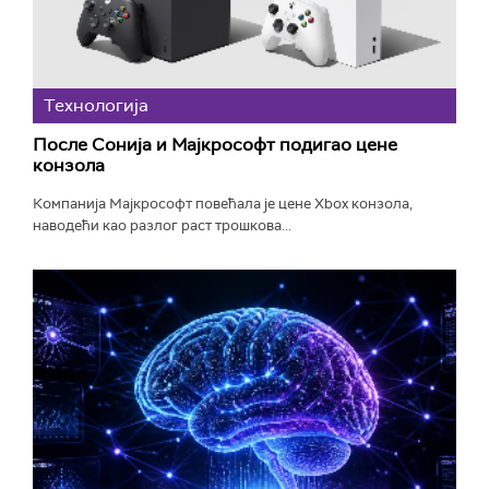
Технологијa
После Сонија и Мајкрософт подигао цене
конзола
Компанија Мајкрософт повећала је цене Xbox конзола,
наводећи као разлог раст трошкова...