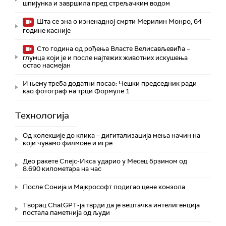
шпијунка и завршила пред стрељачким водом
Шта се зна о изненадној смрти Мерилин Монро, 64
године касније
Сто година од рођења Власте Велисављевића –
глумца који је и после најтежих животних искушења
остао насмејан
И њему треба додатни посао: Чешки председник ради
као фотограф на трци Формуле 1
Технологијa
Од колекције до клика – дигитализација мења начин на
који чувамо филмове и игре
Део ракете Спејс-Икса ударио у Месец брзином од
8.690 километара на час
После Сонија и Мајкрософт подигао цене конзола
Творац ChatGPT-ја тврди да је вештачка интелигенција
постала паметнија од људи