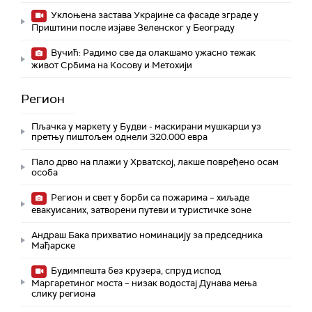
Уклоњена застава Украјине са фасаде зграде у
Приштини после изјаве Зеленског у Београду
Вучић: Радимо све да олакшамо ужасно тежак
живот Србима на Косову и Метохији
Регион
Пљачка у маркету у Будви - маскирани мушкарци уз
претњу пиштољем однели 320.000 евра
Пало дрво на плажи у Хрватској, лакше повређено осам
особа
Регион и свет у борби са пожарима – хиљаде
евакуисаних, затворени путеви и туристичке зоне
Андраш Бака прихватио номинацију за председника
Мађарске
Будимпешта без крузера, спруд испод
Маргаретиног моста – низак водостај Дунава мења
слику региона