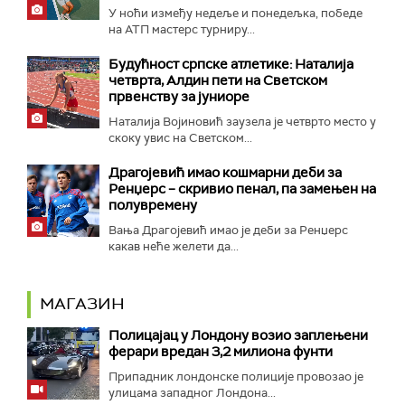
У ноћи између недеље и понедељка, победе
на АТП мастерс турниру...
Будућност српске атлетике: Наталија
четврта, Алдин пети на Светском
првенству за јуниоре
Наталија Војиновић заузела је четврто место у
скоку увис на Светском...
Драгојевић имао кошмарни деби за
Ренџерс – скривио пенал, па замењен на
полувремену
Вања Драгојевић имао је деби за Ренџерс
какав неће желети да...
МАГАЗИН
Полицајац у Лондону возио заплењени
ферари вредан 3,2 милиона фунти
Припадник лондонске полиције провозао је
улицама западног Лондона...