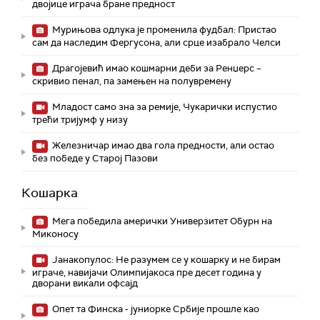
двојице играча бране предност
Мурињова одлука је променила фудбал: Пристао
сам да наследим Фергусона, али срце изабрало Челси
Драгојевић имао кошмарни деби за Ренџерс –
скривио пенал, па замењен на полувремену
Младост само зна за ремије, Чукарички испустио
трећи тријумф у низу
Железничар имао два гола предности, али остао
без победе у Старој Пазови
Кошарка
Мега победила амерички Универзитет Обурн на
Миконосу
Јанакопулос: Не разумем се у кошарку и не бирам
играче, навијачи Олимпијакоса пре десет година у
дворани викали офсајд
Опет та Финска - јуниорке Србије прошле као