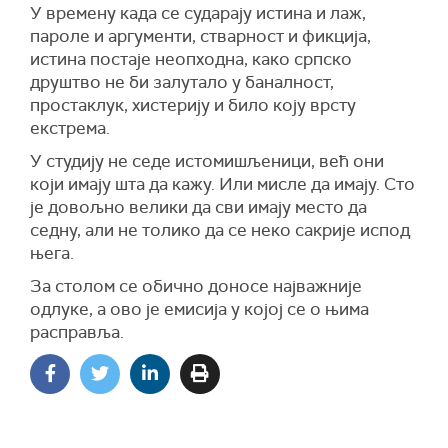
У времену када се сударају истина и лаж,
пароле и аргументи, стварност и фикција,
истина постаје неопходна, како српско
друштво не би залутало у баналност,
простаклук, хистерију и било коју врсту
екстрема.
У студију не седе истомишљеници, већ они
који имају шта да кажу. Или мисле да имају. Сто
је довољно велики да сви имају место да
седну, али не толико да се неко сакрије испод
њега.
За столом се обично доносе најважније
одлуке, а ово је емисија у којој се о њима
расправља.