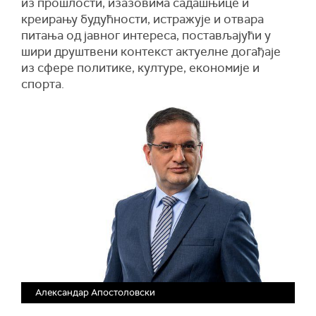
из прошлости, изазовима садашњице и
креирању будућности, истражује и отвара
питања од јавног интереса, постављајући у
шири друштвени контекст актуелне догађаје
из сфере политике, културе, економије и
спорта.
Александар Апостоловски