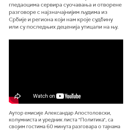
гледаоцима сервира суочавања и отворене
разговоре с најзначајнијим људима из
Србије и региона који нам кроје судбину
или су последњих деценија утицали на њу.
Аутор емисије Александар Апостоловски,
колумниста и уредник листа "Политика", са
својим гостима 60 минута разговара о тајнама