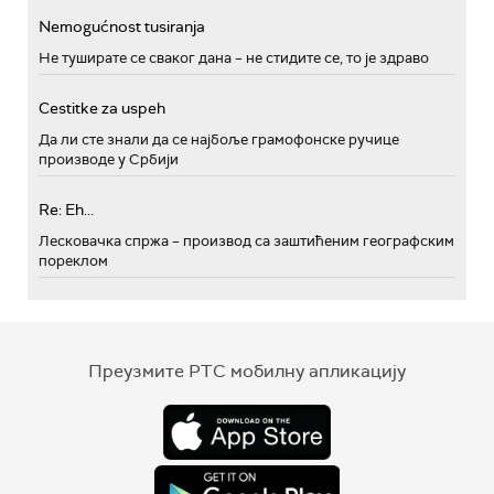
Nemogućnost tusiranja
Не туширате се сваког дана – не стидите се, то је здраво
Cestitke za uspeh
Да ли сте знали да се најбоље грамофонске ручице
производе у Србији
Re: Eh...
Лесковачка спржа – производ са заштићеним географским
пореклом
Преузмите РТС мобилну апликацију