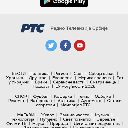
Радио Телевизија Србије
|
|
|
|
ВЕСТИ
Политика
Регион
Свет
Србија данас
|
|
|
|
Хроника
Друштво
Економија
Мерила времена
Рат
|
|
|
|
у Украјини
Време
Сервисне вести
Сматрачница
|
Подкаст
ЕУ могућности 2026
|
|
|
|
СПОРТ
Фудбал
Кошарка
Тенис
Одбојка
|
|
|
|
Рукомет
Ватерполо
Атлетика
Ауто-мото
Остали
|
спортови
Меморијал РТС
|
|
|
МАГАЗИН
Живот
Занимљивости
Музика
|
|
|
|
Технологијa
Путујемо
Свет познатих
Здравље
|
|
|
|
Филм и ТВ
Наука
Природа
Дигитални предузетник
|
За мале велике хероје
Наизглед здрав