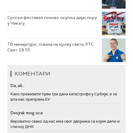
Српски фестивал поново окупља дијаспору
у Чикагу
ТВ минијатуре: Јована на крову света, РТС
Свет, 18.55
КОМЕНТАРИ
Da, ali...
Како преживети прва три дана катастрофе у Србији, и за
шта нас припрема ЕУ
Dvojnik mog oca
Вероватно свако од нас има свог двојника са којим дели и
сличну ДНК