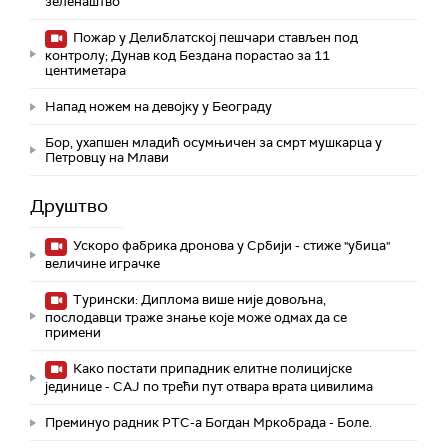
зеленаштво
Пожар у Делиблатској пешчари стављен под
контролу; Дунав код Бездана порастао за 11
центиметара
Напад ножем на девојку у Београду
Бор, ухапшен младић осумњичен за смрт мушкарца у
Петровцу на Млави
Друштво
Ускоро фабрика дронова у Србији - стиже "убица"
величине играчке
Турински: Диплома више није довољна,
послодавци траже знање које може одмах да се
примени
Како постати припадник елитне полицијске
јединице - СAJ по трећи пут отвара врата цивилима
Преминуо радник РТС-а Богдан Мркобрада - Боле.