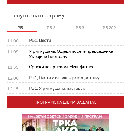
Тренутно на програму
РБ 1
РБ 2
РБ 3
РБ 202
РБ1, Вести
11:00
У ритму дана: Од‌јеци посете председника
11:05
Украјине Београду
Српски на српском: Миш-фитнес
11:55
РБ1, Вести и извештај о водостању
12:00
РБ1, У ритму дана, наставак
12:15
ПРОГРАМСКА ШЕМА ЗА ДАНАС