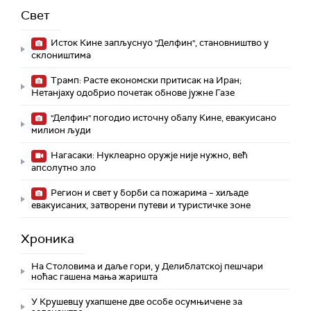
Свет
Исток Кине запљуснуо "Делфин", становништво у
склоништима
Трамп: Расте економски притисак на Иран;
Нетанјаху одобрио почетак обнове јужне Газе
"Делфин" погодио источну обалу Кине, евакуисано
милион људи
Нагасаки: Нуклеарно оружје није нужно, већ
апсолутно зло
Регион и свет у борби са пожарима – хиљаде
евакуисаних, затворени путеви и туристичке зоне
Хроника
На Столовима и даље гори, у Делиблатској пешчари
ноћас гашена мања жаришта
У Крушевцу ухапшене две особе осумњичене за