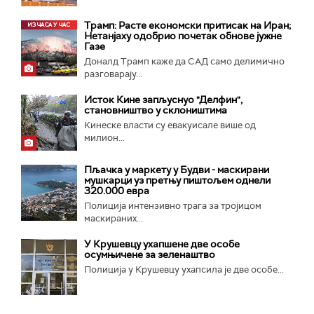
Трамп: Расте економски притисак на Иран;
Нетанјаху одобрио почетак обнове јужне
Газе
Доналд Трамп каже да САД само делимично
разговарају...
Исток Кине запљуснуо "Делфин",
становништво у склоништима
Кинеске власти су евакуисале више од
милион...
Пљачка у маркету у Будви - маскирани
мушкарци уз претњу пиштољем однели
320.000 евра
Полиција интензивно трага за тројицом
маскираних...
У Крушевцу ухапшене две особе
осумњичене за зеленаштво
Полиција у Крушевцу ухапсила је две особе...