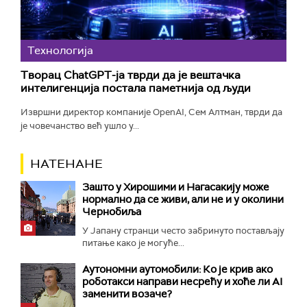
Технологијa
Творац ChatGPT-ја тврди да је вештачка
интелигенција постала паметнија од људи
Извршни директор компаније OpenAI, Сем Алтман, тврди да
је човечанство већ ушло у...
НАТЕНАНЕ
Зашто у Хирошими и Нагасакију може
нормално да се живи, али не и у околини
Чернобиља
У Јапану странци често забринуто постављају
питање како је могуће...
Аутономни аутомобили: Ко је крив ако
роботакси направи несрећу и хоће ли AI
заменити возаче?