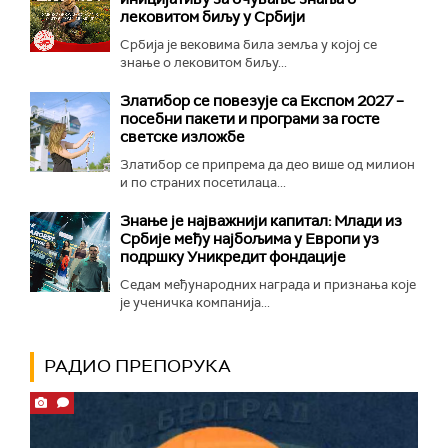
лековитом биљу у Србији
Србија је вековима била земља у којој се
знање о лековитом биљу...
Златибор се повезује са Експом 2027 –
посебни пакети и програми за госте
светске изложбе
Златибор се припрема да део више од милион
и по страних посетилаца...
Знање је најважнији капитал: Млади из
Србије међу најбољима у Европи уз
подршку Уникредит фондације
Седам међународних награда и признања које
је ученичка компанија...
РАДИО ПРЕПОРУКА