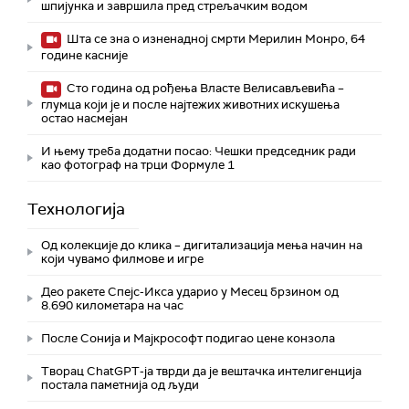
шпијунка и завршила пред стрељачким водом
Шта се зна о изненадној смрти Мерилин Монро, 64
године касније
Сто година од рођења Власте Велисављевића –
глумца који је и после најтежих животних искушења
остао насмејан
И њему треба додатни посао: Чешки председник ради
као фотограф на трци Формуле 1
Технологијa
Од колекције до клика – дигитализација мења начин на
који чувамо филмове и игре
Део ракете Спејс-Икса ударио у Месец брзином од
8.690 километара на час
После Сонија и Мајкрософт подигао цене конзола
Творац ChatGPT-ја тврди да је вештачка интелигенција
постала паметнија од људи