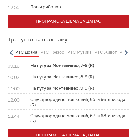
Лов и риболов
12:55
ПРОГРАМСКА ШЕМА ЗА ДАНАС
Тренутно на програму
етарац
РТС Драма
РТС Трезор
РТС Музика
РТС Живот
РТС Кла
На путу за Монтевидео, 7-9 (R)
09:16
На путу за Монтевидео, 8-9 (R)
10:07
На путу за Монтевидео, 9-9 (R)
11:00
Случај породице Бошковић, 65. и 66. епизода
12:00
(R)
Случај породице Бошковић, 67. и 68. епизода
12:44
(R)
ПРОГРАМСКА ШЕМА ЗА ДАНАС