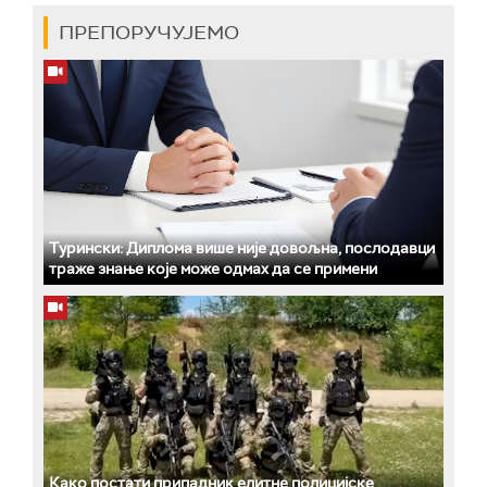
ПРЕПОРУЧУЈЕМО
Турински: Диплома више није довољна, послодавци
траже знање које може одмах да се примени
Како постати припадник елитне полицијске