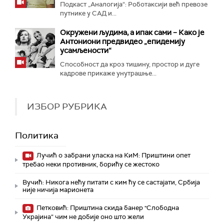
Подкаст „Аналогија“: Роботаксији већ превозе
путнике у САД и...
Окружени људима, а ипак сами – Како је
Антониони предвидео „епидемију
усамљености“
Способност да кроз тишину, простор и дуге
кадрове прикаже унутрашње...
ИЗБОР РУБРИКА
Политика
Лучић о забрани уласка на КиМ: Приштини опет
требао неки противник, борићу се жестоко
Вучић: Никога нећу питати с ким ћу се састајати, Србија
није ничија марионета
Петковић: Приштина скида банер "Слободна
Украјина“ чим не добије оно што жели