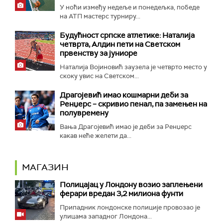
У ноћи између недеље и понедељка, победе
на АТП мастерс турниру...
Будућност српске атлетике: Наталија
четврта, Алдин пети на Светском
првенству за јуниоре
Наталија Војиновић заузела је четврто место у
скоку увис на Светском...
Драгојевић имао кошмарни деби за
Ренџерс – скривио пенал, па замењен на
полувремену
Вања Драгојевић имао је деби за Ренџерс
какав неће желети да...
МАГАЗИН
Полицајац у Лондону возио заплењени
ферари вредан 3,2 милиона фунти
Припадник лондонске полиције провозао је
улицама западног Лондона...