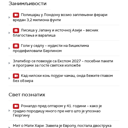
Занимљивости
Полицајац у Лондону возио заплењени ферари
вредан 3,2 милиона фунти
Лисица у Јапану и источној Азији – весник
благостања и варалица
Голи у седлу – нудисти на бициклима
продефиловали Берлином
Златибор се повезује са Експом 2027 – посебни пакети
и програми за госте светске изложбе
Кад нилски коњ појури чамац, онда бежите главом
без обзира
Свет познатих
Роналдо пред олтаром у 41. години – како је
градио породицу много пре него што је упознао
Георгину
Мит о Мати Хари: Завела је Европу, постала двострука