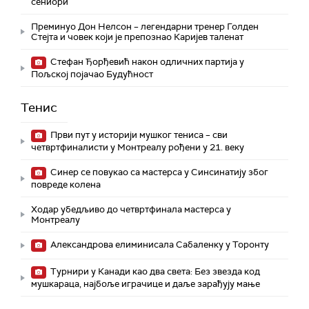
сениори
Преминуо Дон Нелсон – легендарни тренер Голден
Стејта и човек који је препознао Каријев таленат
Стефан Ђорђевић након одличних партија у
Пољској појачао Будућност
Тенис
Први пут у историји мушког тениса – сви
четвртфиналисти у Монтреалу рођени у 21. веку
Синер се повукао са мастерса у Синсинатију због
повреде колена
Ходар убедљиво до четвртфинала мастерса у
Монтреалу
Александрова елиминисала Сабаленку у Торонту
Турнири у Канади као два света: Без звезда код
мушкараца, најбоље играчице и даље зарађују мање