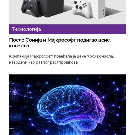
Технологијa
После Сонија и Мајкрософт подигао цене
конзола
Компанија Мајкрософт повећала је цене Xbox конзола,
наводећи као разлог раст трошкова...