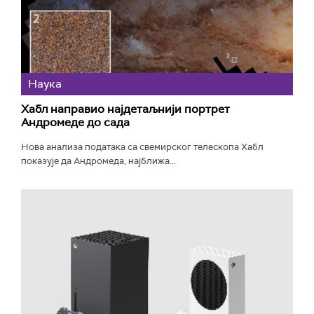
Наука
Хабл направио најдетаљнији портрет
Андромеде до сада
Нова анализа података са свемирског телескопа Хабл
показује да Андромеда, најближа...