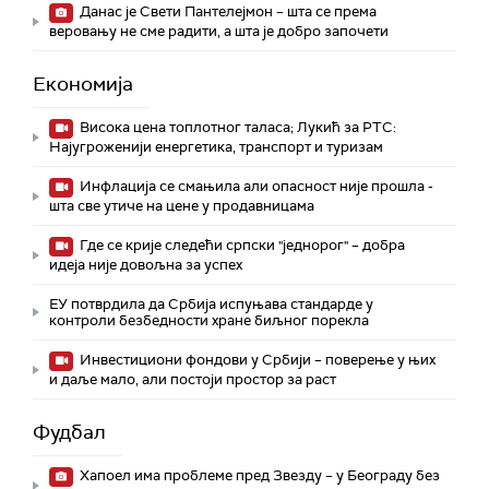
Данас је Свети Пантелејмон – шта се према
веровању не сме радити, а шта је добро започети
Економија
Висока цена топлотног таласа; Лукић за РТС:
Најугроженији енергетика, транспорт и туризам
Инфлација се смањила али опасност није прошла -
шта све утиче на цене у продавницама
Где се крије следећи српски "једнорог" – добра
идеја није довољна за успех
ЕУ потврдила да Србија испуњава стандарде у
контроли безбедности хране биљног порекла
Инвестициони фондови у Србији – поверење у њих
и даље мало, али постоји простор за раст
Фудбал
Хапоел има проблеме пред Звезду – у Београду без