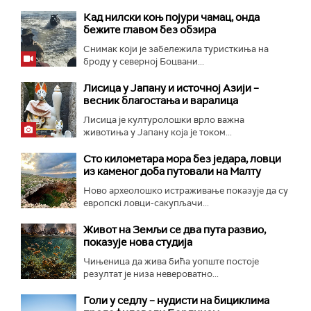
Кад нилски коњ појури чамац, онда
бежите главом без обзира
Снимак који је забележила туристкиња на
броду у северној Боцвани...
Лисица у Јапану и источној Азији –
весник благостања и варалица
Лисица је културолошки врло важна
животиња у Јапану која је током...
Сто километара мора без једара, ловци
из каменог доба путовали на Малту
Ново археолошко истраживање показује да су
европскi ловци-сакупљачи...
Живот на Земљи се два пута развио,
показује нова студија
Чињеница да жива бића уопште постоје
резултат је низа невероватно...
Голи у седлу – нудисти на бициклима