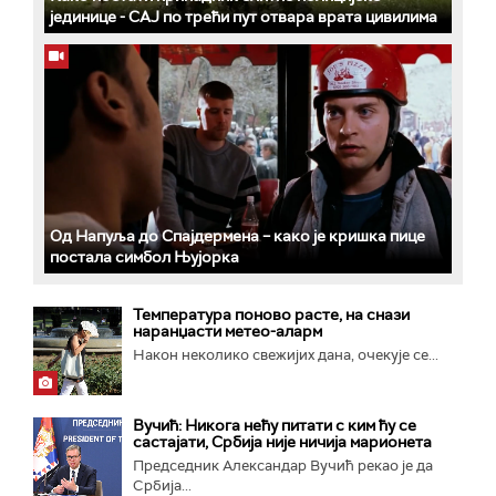
јединице - СAJ по трећи пут отвара врата цивилима
Од Напуља до Спајдермена – како је кришка пице
постала симбол Њујорка
Температура поново расте, на снази
наранџасти метео-аларм
Након неколико свежијих дана, очекује се...
Вучић: Никога нећу питати с ким ћу се
састајати, Србија није ничија марионета
Председник Александар Вучић рекао је да
Србија...