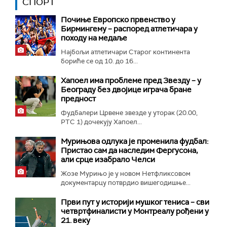
СПОРТ
Почиње Европско првенство у
Бирмингему – распоред атлетичара у
походу на медаље
Најбољи атлетичари Старог континента
бориће се од 10. до 16...
Хапоел има проблеме пред Звезду – у
Београду без двојице играча бране
предност
Фудбалери Црвене звезде у уторак (20.00,
РТС 1) дочекују Хапоел...
Мурињова одлука је променила фудбал:
Пристао сам да наследим Фергусона,
али срце изабрало Челси
Жозе Мурињо је у новом Нетфликсовом
документарцу потврдио вишегодишње...
Први пут у историји мушког тениса – сви
четвртфиналисти у Монтреалу рођени у
21. веку