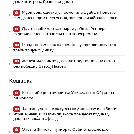
двојице играча бране предност
Мурињова одлука је променила фудбал: Пристао
сам да наследим Фергусона, али срце изабрало Челси
Драгојевић имао кошмарни деби за Ренџерс –
скривио пенал, па замењен на полувремену
Младост само зна за ремије, Чукарички испустио
трећи тријумф у низу
Железничар имао два гола предности, али остао
без победе у Старој Пазови
Кошарка
Мега победила амерички Универзитет Обурн на
Миконосу
Јанакопулос: Не разумем се у кошарку и не бирам
играче, навијачи Олимпијакоса пре десет година у
дворани викали офсајд
Опет та Финска - јуниорке Србије прошле као