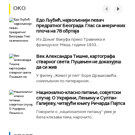
ОКО
Едо Љубић, највољенији певач
предратног Београда: Глас са америчких
плоча на 78 обртаја
Из Доњег Вакуфа преко Травника и
француског Меца, године 1933...
Век Александра Тишме, картографа
стварног света: Пуцањем не доказујеш
да си жив
У филму „Живот је леп“ Боре Драшковића,
снимљеном по литерарном...
Национално-класнo питање, совјетски
случај: О Украјини, Лењину и Султан-
Галијеву, читајући књигу Ричарда Пајпса
Говорити о „националном питању“ увек је
била клизава тема, нарочито...