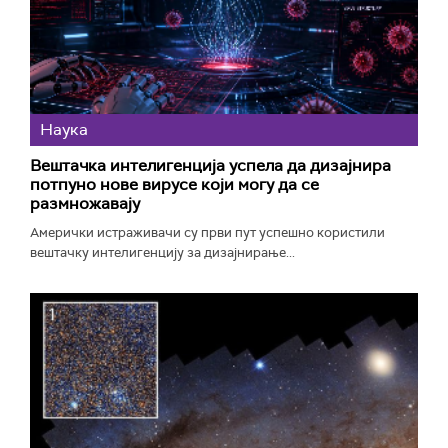
Наука
Вештачка интелигенција успела да дизајнира
потпуно нове вирусе који могу да се
размножавају
Амерички истраживачи су први пут успешно користили
вештачку интелигенцију за дизајнирање...