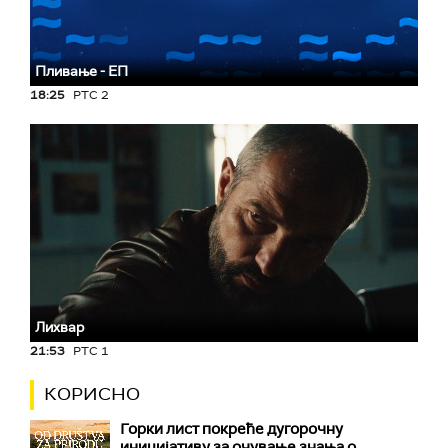
Пливање - ЕП
18:25
РТС 2
Лихвар
21:53
РТС 1
КОРИСНО
Горки лист покреће дугорочну
иницијативу за очување знања о