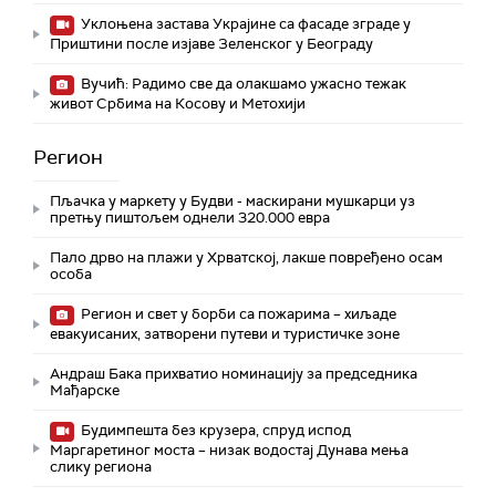
Уклоњена застава Украјине са фасаде зграде у
Приштини после изјаве Зеленског у Београду
Вучић: Радимо све да олакшамо ужасно тежак
живот Србима на Косову и Метохији
Регион
Пљачка у маркету у Будви - маскирани мушкарци уз
претњу пиштољем однели 320.000 евра
Пало дрво на плажи у Хрватској, лакше повређено осам
особа
Регион и свет у борби са пожарима – хиљаде
евакуисаних, затворени путеви и туристичке зоне
Андраш Бака прихватио номинацију за председника
Мађарске
Будимпешта без крузера, спруд испод
Маргаретиног моста – низак водостај Дунава мења
слику региона