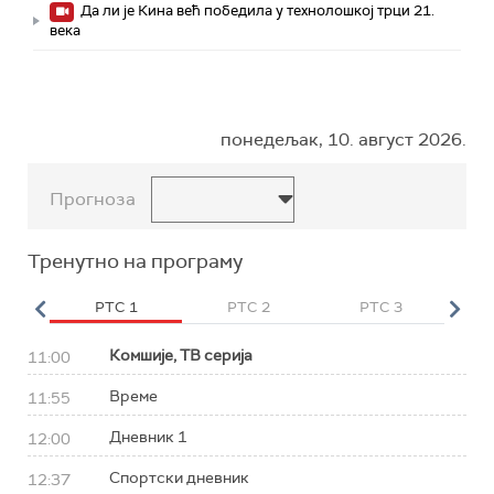
Да ли је Кина већ победила у технолошкој трци 21.
века
понедељак, 10. август 2026.
Прогноза
Тренутно на програму
HD
РТС 1
РТС 2
РТС 3
Р
Комшије, ТВ серија
11:00
Време
11:55
Дневник 1
12:00
Спортски дневник
12:37