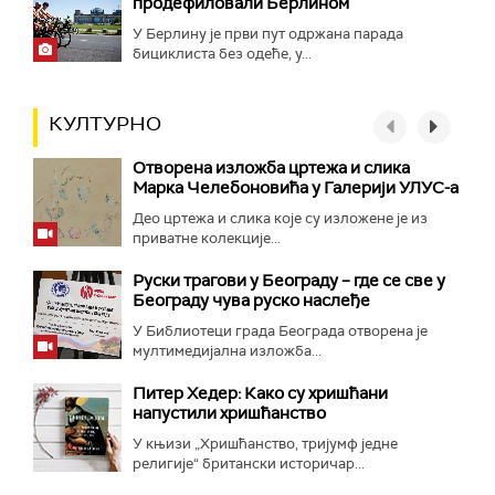
продефиловали Берлином
У Берлину је први пут одржана парада
бициклиста без одеће, у...
КУЛТУРНО
Отворена изложба цртежа и слика
Марка Челебоновића у Галерији УЛУС-а
Део цртежа и слика које су изложене је из
приватне колекције...
Руски трагови у Београду – где се све у
Београду чува руско наслеђе
У Библиотеци града Београда отворена је
мултимедијална изложба...
Питер Хедер: Како су хришћани
напустили хришћанство
У књизи „Хришћанство, тријумф једне
религије“ британски историчар...