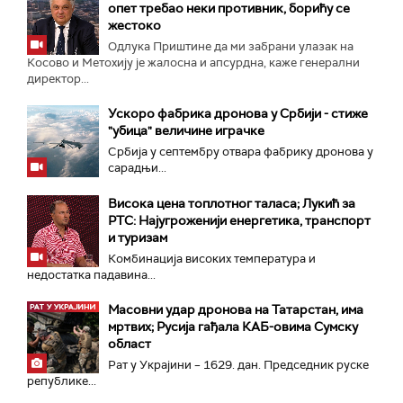
опет требао неки противник, борићу се
жестоко
Одлука Приштине да ми забрани улазак на
Косово и Метохију је жалосна и апсурдна, каже генерални
директор...
Ускоро фабрика дронова у Србији - стиже
"убица" величине играчке
Србија у септембру отвара фабрику дронова у
сарадњи...
Висока цена топлотног таласа; Лукић за
РТС: Најугроженији енергетика, транспорт
и туризам
Комбинација високих температура и
недостатка падавина...
Масовни удар дронова на Татарстан, има
мртвих; Русија гађала КАБ-овима Сумску
област
Рат у Украјини – 1629. дан. Председник руске
републике...