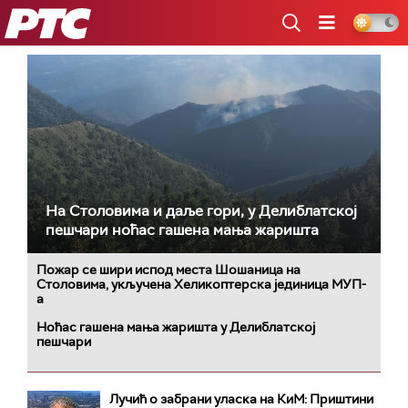
РТС
На Столовима и даље гори, у Делиблатској
пешчари ноћас гашена мања жаришта
Пожар се шири испод места Шошаница на
Столовима, укључена Хеликоптерска јединица МУП-
а
Ноћас гашена мања жаришта у Делиблатској
пешчари
Лучић о забрани уласка на КиМ: Приштини