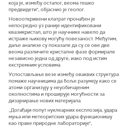
која је, између осталог, веома тешко
предвидети", објаснио је геолог.
Новооткривени клатрат пронађен је
непосредно уз раније идентификовани
квазикристал, што је научнике навело да
истраже њихову могућу повезаност. Међутим,
даље анализе су показале да су се ове две
веома различите кристалне фазе формирале
независно једна од друге, иако под истим
екстремним условима.
Успостављање везе између оваквих структура
помаже научницима да боље разумеју како се
атоми организују у неуобичајеним
околностима и проширује могућности за
дизајнирање нових материјала.
„Догађаји попут нуклеарних експлозија, удара
муња или метеоритских удара функционишу
као праве природне лабораторије",