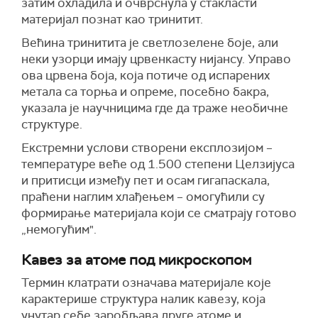
затим охладила и очврснула у стакласти
материјал познат као тринитит.
Већина тринитита је светлозелене боје, али
неки узорци имају црвенкасту нијансу. Управо
ова црвена боја, која потиче од испарених
метала са торња и опреме, посебно бакра,
указала је научницима где да траже необичне
структуре.
Екстремни услови створени експлозијом –
температуре веће од 1.500 степени Целзијуса
и притисци између пет и осам гигапаскала,
праћени наглим хлађењем – омогућили су
формирање материјала који се сматрају готово
„немогућим".
Кавез за атоме под микроскопом
Термин клатрати означава материјале које
карактерише структура налик кавезу, која
унутар себе заробљава друге атоме и