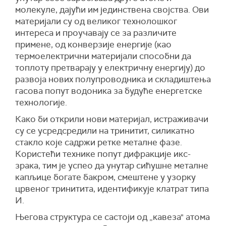
молекуле, дајући им јединствена својства. Ови
материјали су од великог технолошког
интереса и проучавају се за различите
примене, од конверзије енергије (као
термоелектрични материјали способни да
топлоту претварају у електричну енергију) до
развоја нових полупроводника и складиштења
гасова попут водоника за будуће енергетске
технологије.
Како би открили нови материјал, истраживачи
су се усредсредили на тринитит, силикатно
стакло које садржи ретке металне фазе.
Користећи технике попут дифракције икс-
зрака, тим је успео да унутар сићушне металне
капљице богате бакром, смештене у узорку
црвеног тринитита, идентификује клатрат типа
И.
Његова структура се састоји од „кавеза" атома