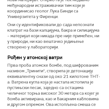
међународни истраживачки тим који је
координисао геолог Лука Бинди са
Универзитета у Фиренци.
Они су идентификовали до сада непознати
клатрат на бази калцијума, бакра и силицијума
– материјал који никада пре није примећен, ни
у природи, ни као вештачко једињење
створено у лабораторији.
Рођен у атомској ватри
Прва проба атомске бомбе, под шифрованим
називом „Тринити", створила је детонацију
еквивалентну снази од око 21 килотоне ТНТ-
а. Ватрена кугла која је настала истопила је
пустињски песак, заједно са остацима
челичног торња високог 30 метара са којег је
бомба активирана, као и бакарним кабловима
и другом опремом. Ова истопљена смеша се