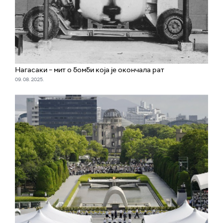
Нагасаки – мит о бомби која је окончала рат
09. 08. 2025.