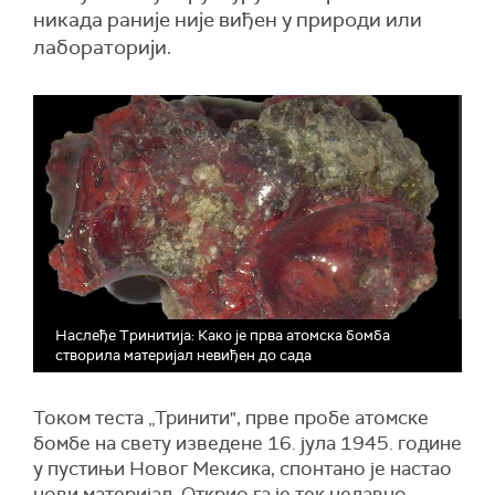
никада раније није виђен у природи или
лабораторији.
Наслеђе Тринитија: Како је прва атомска бомба
створила материјал невиђен до сада
Током теста „Тринити", прве пробе атомске
бомбе на свету изведене 16. јула 1945. године
у пустињи Новог Мексика, спонтано је настао
нови материјал. Открио га је тек недавно