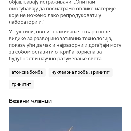
објашњавају истраживачи. „Они нам
омогућавају да посматрамо облике материје
које не можемо лако репродуковати у
лабораторији."
У суштини, ово истраживање отвара нове
видике за развој иновативних технологија,
показујући да чак и најразорнији догађаји могу
за собом оставити открића корисна за
будућност и научно разумевање света.
атомска бомба
нуклеарна проба „Тринити"
тринитит
Везани чланци