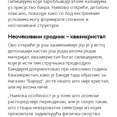
силицијума који заробљавају атоме калцијума,
уз присуство бакра. Њихово откриће, детаљно
описано, показује како се под екстремним
условима могу формирати сложене и
неочекиване структуре.
Неочекивани сродник – квазикристал
Ово откриће је још занимљивије јер је у истој
детонацији настао још један веома редак
материјал: квазикристал богат силицијумом,
који је исти тим стручњака предводјен
Биндијем документовао пре неколико година.
Квазикристал, како је Бинди тада објаснио за
магазин "Вајерд", јесте нешто што није кристал,
али му веома личи.
„Њихова особеност је у томе што атомски
распоред није периодичан, али је скоро такав,
што ствара невероватне симетрије из којих
произилазе задивљујућа физичка својства