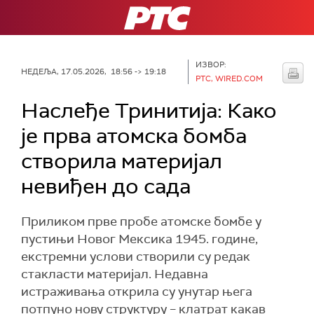
РТС
ИЗВОР:
НЕДЕЉА, 17.05.2026, 18:56 -> 19:18
РТС, WIRED.COM
Наслеђе Тринитија: Како
је прва атомска бомба
створила материјал
невиђен до сада
Приликом прве пробе атомске бомбе у
пустињи Новог Мексика 1945. године,
екстремни услови створили су редак
стакласти материјал. Недавна
истраживања открила су унутар њега
потпуно нову структуру – клатрат какав