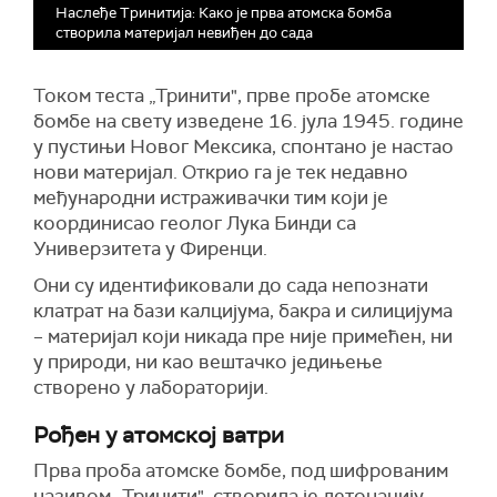
Наслеђе Тринитија: Како је прва атомска бомба
створила материјал невиђен до сада
Током теста „Тринити", прве пробе атомске
бомбе на свету изведене 16. јула 1945. године
у пустињи Новог Мексика, спонтано је настао
нови материјал. Открио га је тек недавно
међународни истраживачки тим који је
координисао геолог Лука Бинди са
Универзитета у Фиренци.
Они су идентификовали до сада непознати
клатрат на бази калцијума, бакра и силицијума
– материјал који никада пре није примећен, ни
у природи, ни као вештачко једињење
створено у лабораторији.
Рођен у атомској ватри
Прва проба атомске бомбе, под шифрованим
називом „Тринити", створила је детонацију