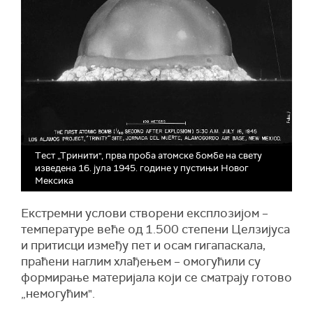
Tест „Тринити", првa пробa атомске бомбе на свету
изведенa 16. јула 1945. године у пустињи Новог
Мексика
Екстремни услови створени експлозијом –
температуре веће од 1.500 степени Целзијуса
и притисци између пет и осам гигапаскала,
праћени наглим хлађењем – омогућили су
формирање материјала који се сматрају готово
„немогућим".