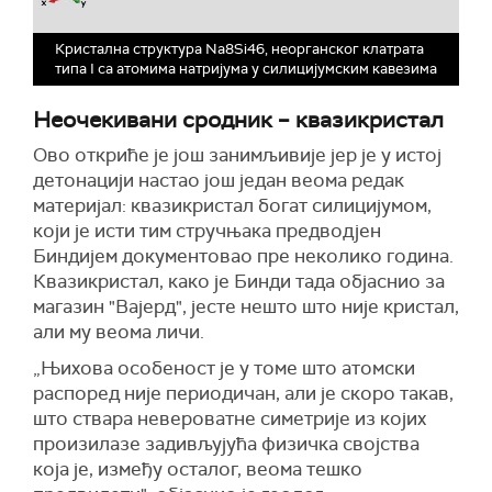
Кристална структура Na8Si46, неорганског клатрата
типа I са атомима натријума у ​​силицијумским кавезима
Неочекивани сродник – квазикристал
Ово откриће је још занимљивије јер је у истој
детонацији настао још један веома редак
материјал: квазикристал богат силицијумом,
који је исти тим стручњака предводјен
Биндијем документовао пре неколико година.
Квазикристал, како је Бинди тада објаснио за
магазин "Вајерд", јесте нешто што није кристал,
али му веома личи.
„Њихова особеност је у томе што атомски
распоред није периодичан, али је скоро такав,
што ствара невероватне симетрије из којих
произилазе задивљујућа физичка својства
која је, између осталог, веома тешко