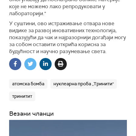
које не можемо лако репродуковати у
лабораторији."
У суштини, ово истраживање отвара нове
видике за развој иновативних технологија,
показујући да чак и најразорнији догађаји могу
за собом оставити открића корисна за
будућност и научно разумевање света.
атомска бомба
нуклеарна проба „Тринити"
тринитит
Везани чланци