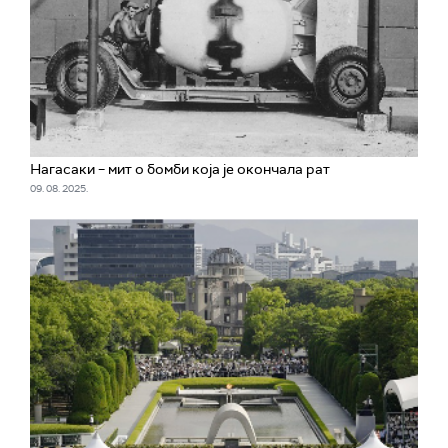
Нагасаки – мит о бомби која је окончала рат
09. 08. 2025.