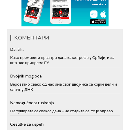
КОМЕНТАРИ
Da, ali...
Како преживети прва три дана катастрофе у Србији, и за
шта нас припрема ЕУ
Dvojnik mog oca
Вероватно свако од нас има свог двојника са којим дели и
сличну ДНК
Nemogućnost tusiranja
Не туширате се сваког дана – не стидите се, то је здраво
Cestitke za uspeh