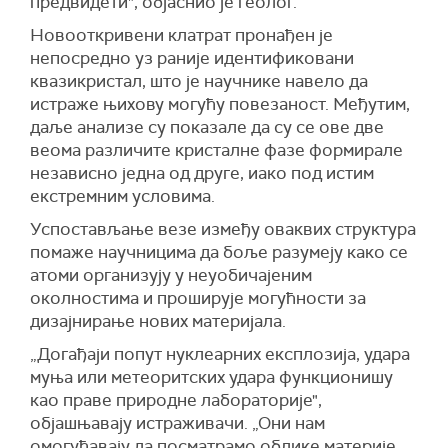
предвидети", објаснио је геолог.
Новооткривени клатрат пронађен је
непосредно уз раније идентификовани
квазикристал, што је научнике навело да
истраже њихову могућу повезаност. Међутим,
даље анализе су показале да су се ове две
веома различите кристалне фазе формирале
независно једна од друге, иако под истим
екстремним условима.
Успостављање везе између оваквих структура
помаже научницима да боље разумеју како се
атоми организују у неуобичајеним
околностима и проширује могућности за
дизајнирање нових материјала.
„Догађаји попут нуклеарних експлозија, удара
муња или метеоритских удара функционишу
као праве природне лабораторије",
објашњавају истраживачи. „Они нам
омогућавају да посматрамо облике материје