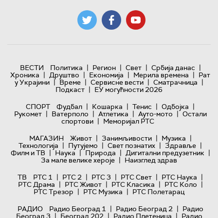
|
|
|
|
ВЕСТИ
Политика
Регион
Свет
Србија данас
|
|
|
|
Хроника
Друштво
Економија
Мерила времена
Рат
|
|
|
|
у Украјини
Време
Сервисне вести
Сматрачница
|
Подкаст
ЕУ могућности 2026
|
|
|
|
СПОРТ
Фудбал
Кошарка
Тенис
Одбојка
|
|
|
|
Рукомет
Ватерполо
Атлетика
Ауто-мото
Остали
|
спортови
Меморијал РТС
|
|
|
МАГАЗИН
Живот
Занимљивости
Музика
|
|
|
|
Технологијa
Путујемо
Свет познатих
Здравље
|
|
|
|
Филм и ТВ
Наука
Природа
Дигитални предузетник
|
За мале велике хероје
Наизглед здрав
|
|
|
|
|
ТВ
РТС 1
РТС 2
РТС 3
РТС Свет
РТС Наука
|
|
|
|
РТС Драма
РТС Живот
РТС Класика
РТС Коло
|
|
РТС Трезор
РТС Музика
РТС Полетарац
|
|
РАДИО
Радио Београд 1
Радио Београд 2
Радио
|
|
|
Београд 3
Београд 202
Радио Плетеница
Радио