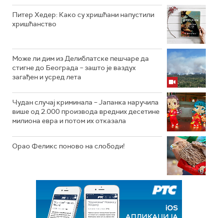
Питер Хедер: Како су хришћани напустили
хришћанство
Може ли дим из Делиблатске пешчаре да
стигне до Београда – зашто је ваздух
загађен и усред лета
Чудан случај криминала – Јапанка наручила
више од 2.000 производа вредних десетине
милиона евра и потом их отказала
Орао Феликс поново на слободи!