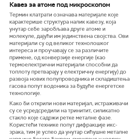
Кавез за атоме под микроскопом
Термин клатрати означава материјале које
карактерише структура налик кавезу, која
унутар себе заробљава друге атоме и
молекуле, дајући им јединствена својства. Ови
материјали су од великог технолошког
интереса и проучавају се за различите
примене, од конверзије енергије (као
термоелектрични материјали способни да
топлоту претварају у електричну енергију) до
развоја нових полупроводника и складиштења
гасова попут водоника за будуће енергетске
технологије.
Како би открили нови материјал, истраживачи
су се усредсредили на тринитит, силикатно
стакло које садржи ретке металне фазе.
Користећи технике попут дифракције икс-
зрака, тим је успео да унутар сићушне металне
капљице богате бакром, смештене у узорку