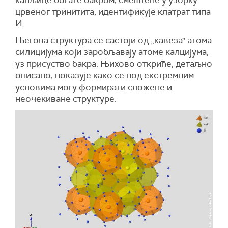
црвеног тринитита, идентификује клатрат типа
И.
Његова структура се састоји од „кавеза" атома
силицијума који заробљавају атоме калцијума,
уз присуство бакра. Њихово откриће, детаљно
описано, показује како се под екстремним
условима могу формирати сложене и
неочекиване структуре.