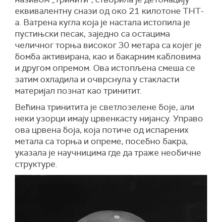
еквивалентну снази од око 21 килотоне ТНТ-
а. Ватрена кугла која је настала истопила је
пустињски песак, заједно са остацима
челичног торња високог 30 метара са којег је
бомба активирана, као и бакарним кабловима
и другом опремом. Ова истопљена смеша се
затим охладила и очврснула у стакласти
материјал познат као тринитит.
Већина тринитита је светлозелене боје, али
неки узорци имају црвенкасту нијансу. Управо
ова црвена боја, која потиче од испарених
метала са торња и опреме, посебно бакра,
указала је научницима где да траже необичне
структуре.