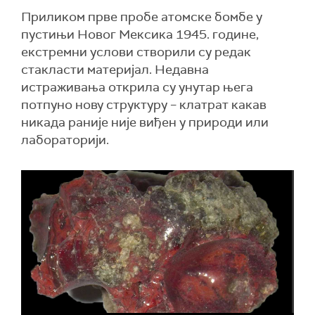
Приликом прве пробе атомске бомбе у
пустињи Новог Мексика 1945. године,
екстремни услови створили су редак
стакласти материјал. Недавна
истраживања открила су унутар њега
потпуно нову структуру – клатрат какав
никада раније није виђен у природи или
лабораторији.