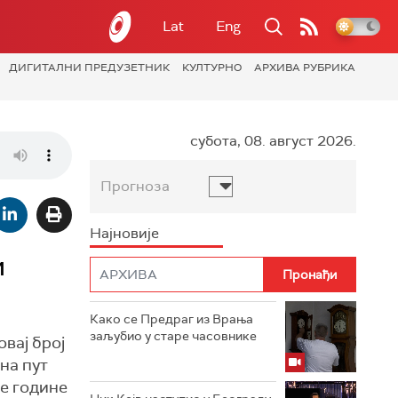
Lat
Eng
ДИГИТАЛНИ ПРЕДУЗЕТНИК
КУЛТУРНО
АРХИВА РУБРИКА
субота, 08. август 2026.
Прогноза
Најновије
и
Како се Предраг из Врања
заљубио у старе часовнике
овај број
на пут
ве године