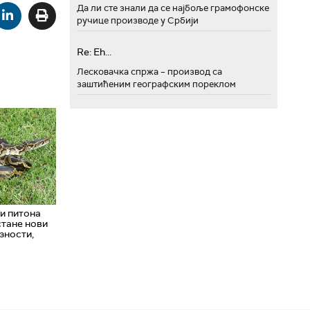
Да ли сте знали да се најбоље грамофонске
ручице производе у Србији
Re: Eh...
Лесковачка спржа – производ са
заштићеним географским пореклом
и питона
стане нови
зности,