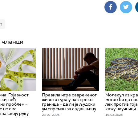
т
 чланци
на: Гојазност
Правила игре савременог
Молекул из крв
ски, већ
живота гурају нас преко
могао би да по
ни проблем –
граница – да ли је људски
лек против гоја
е не сме
ум спреман за садашњицу
кажу научници
 на своју руку
23. 07. 2026.
19. 03. 2026.