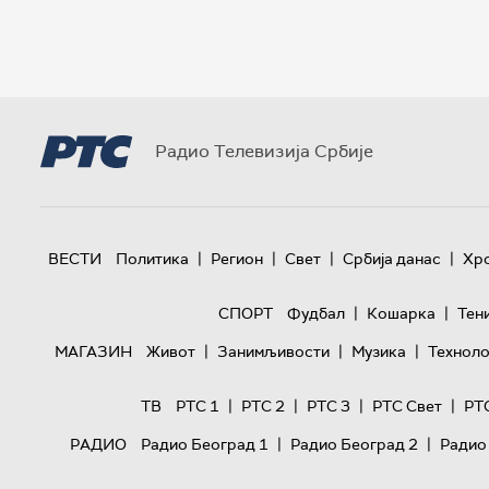
Радио Телевизија Србије
|
|
|
|
ВЕСТИ
Политика
Регион
Свет
Србија данас
Хр
|
|
СПОРТ
Фудбал
Кошарка
Тен
|
|
|
МАГАЗИН
Живот
Занимљивости
Музика
Техноло
|
|
|
|
ТВ
РТС 1
РТС 2
РТС 3
РТС Свет
РТ
|
|
РАДИО
Радио Београд 1
Радио Београд 2
Радио