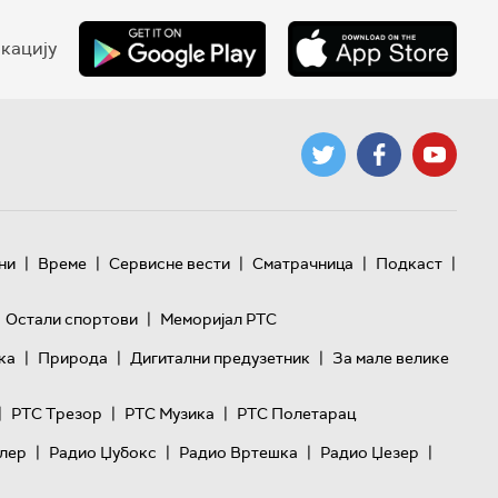
кацију
|
|
|
|
|
ни
Време
Сервисне вести
Сматрачница
Подкаст
|
Остали спортови
Меморијал РТС
|
|
|
ка
Природа
Дигитални предузетник
За мале велике
|
|
|
РТС Трезор
РТС Музика
РТС Полетарац
|
|
|
|
лер
Радио Џубокс
Радио Вртешка
Радио Џезер