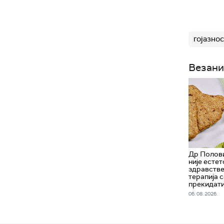
гојазнос
Везани
Др Полови
није естет
здравстве
терапија с
прекидати
06. 08. 2026.