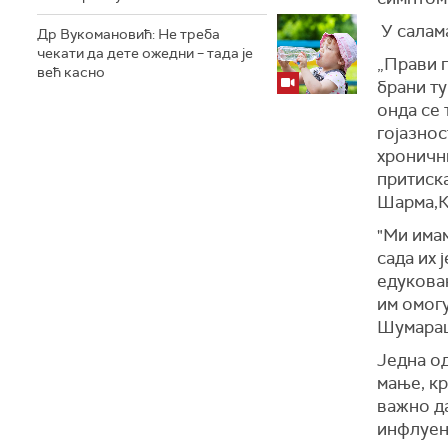
У салама
Др Вукомановић: Не треба
чекати да дете ожедни – тада је
„Прави п
већ касно
брани ту
онда се 
гојазно
хронични
притиска
Шарма,К
"Ми имам
сада их 
едукован
им омогу
Шумарац
Једна од
мање, кр
важно д
инфлуен