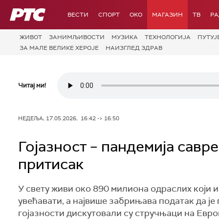
РТС
ВЕСТИ
СПОРТ
OKO
МАГАЗИН
ТВ
Р
ЖИВОТ
ЗАНИМЉИВОСТИ
МУЗИКА
ТЕХНОЛОГИЈA
ПУТУЈ
ЗА МАЛЕ ВЕЛИКЕ ХЕРОЈЕ
НАИЗГЛЕД ЗДРАВ
Читај ми!
НЕДЕЉА, 17.05.2026, 16:42 -> 16:50
Гојазност – пандемија савре
притисак
У свету живи око 890 милиона одраслих који им
увећавати, а највише забрињава податак да је 
гојазности дискутовали су стручњаци на Европ