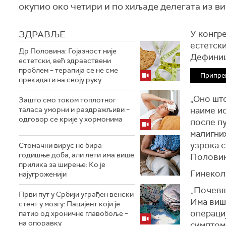
окупио око четири и по хиљаде делегата из в
ЗДРАВЉЕ
У конгре
естетск
Др Половина: Гојазност није
Дефиниш
естетски, већ здравствени
проблем – терапија се не сме
Припре
прекидати на своју руку
„Оно што
Зашто смо током топлотног
таласа уморни и раздражљиви –
наиме ис
одговор се крије у хормонима
после пу
малигних
узрока с
Стомачни вирус не бира
годишње доба, али лети има више
Половин
прилика за ширење: Ко је
Гинекол
најугроженији
„Почевш
Први пут у Србији уграђен венски
Има више
стент у мозгу: Пацијент који је
операциј
патио од хроничне главобоље –
на опоравку
симптоми