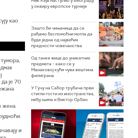
Ник Кејв наступио у Београду
у оквиру европске турнеје
ују као
Зашто би чињеница да се
рађамо беспомоћни могла да
буде једна од највећих
предности човечанства
Од танке жице до уникатних
 тумора,
предмета – како се у
одмах
Манаковој кући чува вештина
ј
филиграна
 да је 70
У Гучу на Сабор трубача први
нежана
стигли гости из иностранства,
међу њима и Виктор Орбан
е жена.
рудноћи.
ачавају и
ка.