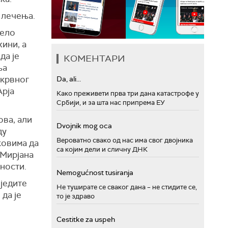
 лечења.
тело
жини, а
да је
КОМЕНТАРИ
ња
 крвног
Da, ali...
Арја
Како преживети прва три дана катастрофе у
Србији, и за шта нас припрема ЕУ
ова, али
Dvojnik mog oca
ду
Вероватно свако од нас има свог двојника
ковима да
са којим дели и сличну ДНК
 Мирјана
ности.
Nemogućnost tusiranja
„једите
Не туширате се сваког дана – не стидите се,
да је
то је здраво
Cestitke za uspeh