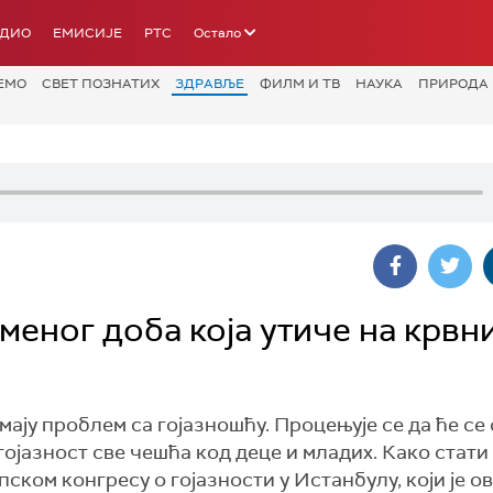
АДИО
ЕМИСИЈЕ
РТС
Остало
ЕМО
СВЕТ ПОЗНАТИХ
ЗДРАВЉЕ
ФИЛМ И ТВ
НАУКА
ПРИРОДА
меног доба која утиче на крвн
ају проблем са гојазношћу. Процењује се да ће се 
гојазност све чешћа код деце и младих. Како стати 
ском конгресу о гојазности у Истанбулу, који је о