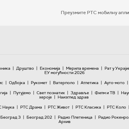
Преузмите РТС мобилну апли
|
|
|
|
оника
Друштво
Економија
Мерила времена
Рат у Украји
ЕУ могућности 2026
|
|
|
|
|
|
ис
Одбојка
Рукомет
Ватерполо
Атлетика
Ауто-мото
|
|
|
|
|
гијa
Путујемо
Свет познатих
Здравље
Филм и ТВ
Нау
|
хероје
Наизглед здрав
|
|
|
|
С Наука
РТС Драма
РТС Живот
РТС Класика
РТС Коло
|
|
|
 Београд 3
Београд 202
Радио Плетеница
Радио Рокенро
Архив