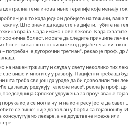
 централна тема иновативне терапије које мењају ток
роблем је што када једном добијете на тежини, ваше 
 тежину. Што значи да када сте на дијети, губите на те
тежина врац́а. Сада имамо нове лекове. Када схватите 
ст хронична болест, морате да следите принципе лече
х болести као што то чините код дијабетеса, високог
 – потребан је дугорочни третман“, рекао је проф. др 
анада.
о на нашем тржишту и свуда у свету неколико тих лек
је све више и многи су у развоју. Пацијенти треба да бу
и шта треба све још да ураде да би дозволили тим ле
ће да лакшу редукују телесне масе", рекла је проф. др
,председница Српског удружења за проучавање гојаз
 порука која се могла чути на конгресу јесте да савет 
ећите се више” није довољан у борби са гојазношћу. И 
а консулутујемо лекаре, а не друштвене мреже или
сере.