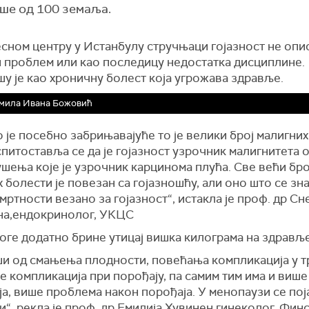
ише од 100 земаља.
сном центру у Истанбулу стручњаци гојазност не опис
и проблем или као последицу недостатка дисциплине.
у је као хроничну болест која угрожава здравље.
мила Ивана Божовић
 је посебно забрињавајуће то је велики број малигних
питоставља се да је гојазност узрочник малигнитета 
шења које је узрочник карцинома плућа. Све већи бро
 болести је повезан са гојазношћу, али оно што се зна
мртности везано за гојазност“, истакла је проф. др С
а,ендокринолог, УКЦС
оге додатно брине утицај вишка килограма на здрављ
и од смањења плодности, повећања компликација у т
 компликација при порођају, па самим тим има и више
а, више проблема након порођаја. У менопаузи се пој
“, рекла је проф. др Емилија Хувинен,гинеколог, Финс