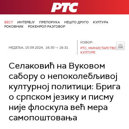
РТС
ВЕСТ
ИНТЕРВЈУ
ПРЕПОРУКА
НЕШТО ДРУГО
КУЛТУРА
РОКОВНИК
РОКЕНРОЛ РАЗГОВОР
ИЗВОР:
НЕДЕЉА, 15.09.2024, 16:30 -> 16:31
РТС, МИНИСТАРСТВО
КУЛТУРЕ
Селаковић на Вуковом
сабору о непоколебљивој
културној политици: Брига
о српском језику и писму
није флоскула већ мера
самопоштовања