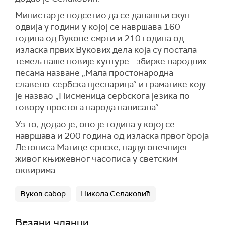
Министар је подсетио да се данашњи скуп
одвија у години у којој се навршава 160
година од Вукове смрти и 210 година од
изласка првих Вукових дела која су постала
темељ наше новије културе - збирке народних
песама назване „Мала простонародна
славено-сербска пјеснарица“ и граматике коју
је назвао „Писменица сербскога језика по
говору простога народа написана“.
Уз то, додао је, ово је година у којој се
навршава и 200 година од изласка првог броја
Летописа Матице српске, најдуговечнијег
живог књижевног часописа у светским
оквирима.
Вуков сабор
Никола Селаковић
Везани чланци