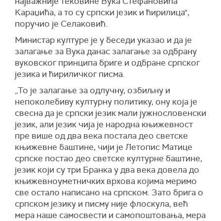
најважније тековине Вука Стефановића
Караџића, а то су српски језик и ћирилица",
поручио је Селаковић.
Министар културе је у беседи указао и да је
залагање за Вука данас залагање за одбрану
вуковског принципа бриге и одбране српског
језика и ћириличког писма.
„То је залагање за одлучну, озбиљну и
непоколебиву културну политику, ону која је
свесна да је српски језик мали јужнословенски
језик, али језик чија је народна књижевност
пре више од два века постала део светске
књижевне баштине, чији је Летопис Матице
српске постао део светске културне баштине,
језик који су три Бранка у два века довела до
књижевноуметничких врхова којима меримо
све остало написано на српском. Зато брига о
српском језику и писму није флоскула, већ
мера наше самосвести и самопоштовања, мера