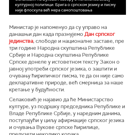
културној политици: Брига о српском језику и писму
није флоскула већ мера самопоштовања
Министар је напоменуо да су управо на
данашњи дан када празнујемо
Дан српског
јединства
, слободе и националне заставе, пре
три године Народна скупштина Републике
Србије и Народна скупштина Републике
Српске донеле у истоветном тексту Закон о
јавној употреби српског језика, о заштити и
очувању ћириличког писма, те да он није само
декларативне природе, већ смерница за наше
кретање у будућности.
Селаковић је најавио да ће Министарство
културе, уз подршку председника Републике и
Владе Републике Србије, у наредним данима,
поступајући у циљу афирмације српског језика
и очувања Вукове српске ћирилице,
предузети неколико корака.