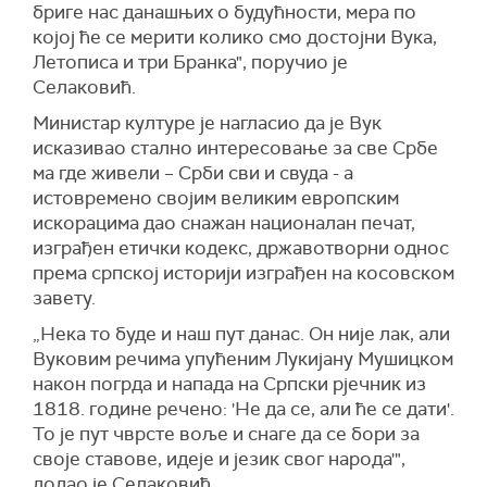
бриге нас данашњих о будућности, мера по
којој ће се мерити колико смо достојни Вука,
Летописа и три Бранка", поручио је
Селаковић.
Министар културе је нагласио да је Вук
исказивао стално интересовање за све Србе
ма где живели – Срби сви и свуда - а
истовремено својим великим европским
искорацима дао снажан националан печат,
изграђен етички кодекс, државотворни однос
према српској историји изграђен на косовском
завету.
„Нека то буде и наш пут данас. Он није лак, али
Вуковим речима упућеним Лукијану Мушицком
након погрда и напада на Српски рјечник из
1818. године речено: 'Не да се, али ће се дати'.
То је пут чврсте воље и снаге да се бори за
своје ставове, идеје и језик свог народа'",
додао је Селаковић.