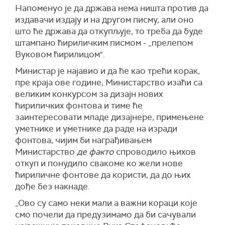
Напоменуо је да држава нема ништа против да
издавачи издају и на другом писму, али оно
што ће држава да откупљује, то треба да буде
штампано ћириличким писмом - „прелепом
Вуковом ћирилицом".
Министар је најавио и да ће као трећи корак,
пре краја ове године, Министарство изаћи са
великим конкурсом за дизајн нових
ћириличких фонтова и тиме ће
заинтересовати младе дизајнере, примењене
уметнике и уметнике да раде на изради
фонтова, чијим би награђивањем
Министарство
де факто
спроводило њихов
откуп и понудило свакоме ко жели нове
ћириличне фонтове да користи, да до њих
дође без накнаде.
„Ово су само неки мали а важни кораци које
смо почели да предузимамо да би сачували