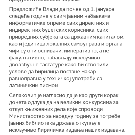
Предложиће Влади да почев од 1. јануара
следеће године у свим јавним набавкама
информатичке опреме свих директних и
индиректних буџетских корисника, свих
привредних субјеката са државним капиталом,
као и јединица локалних самоуправа и органа
чији су они оснивачи, императивно, а не
факултативно, набављају искључиво
двоазбучне тастатуре како би створили
услове да ћирилица постане макар
равноправна у техничкој употреби са
латиничким писмом.
Селаковић је нагласио да је као други корак
донета одлука да на великим конкурсима за
откуп књижевних дела које спроводи
Министарство за наредну годину за потребе
јавних библиотека држава откупљује
искључиво ћириличка издања наших издавача.