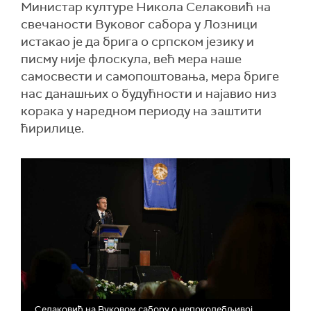
Министар културе Никола Селаковић на
свечаности Вуковог сабора у Лозници
истакао је да брига о српском језику и
писму није флоскула, већ мера наше
самосвести и самопоштовања, мера бриге
нас данашњих о будућности и најавио низ
корака у наредном периоду на заштити
ћирилице.
Селаковић на Вуковом сабору о непоколебљивој