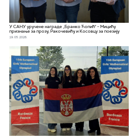
У САНУ уручене награде „Бранко Ћопић“ – Мицићу
признање за прозу, Ракочевићу и Косовцу за поезију
19. 05. 2026.