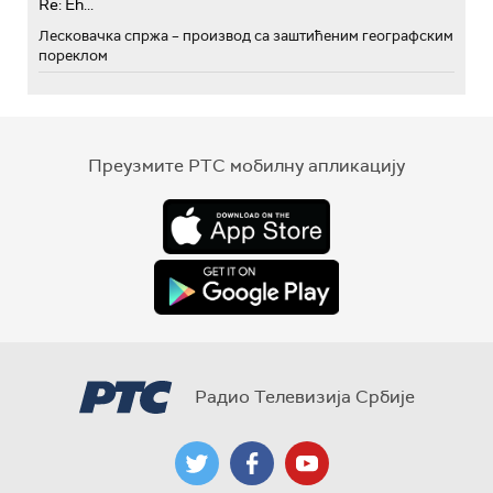
Re: Eh...
Лесковачка спржа – производ са заштићеним географским
пореклом
Преузмите РТС мобилну апликацију
Радио Телевизија Србије