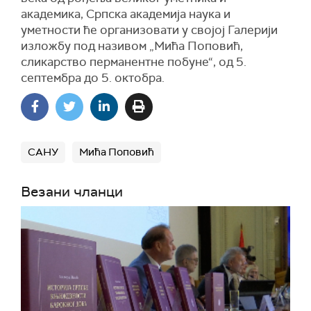
академика, Српска академија наука и
уметности ће организовати у својој Галерији
изложбу под називом „Мића Поповић,
сликарство перманентне побуне“, од 5.
септембра до 5. октобра.
САНУ
Мића Поповић
Везани чланци