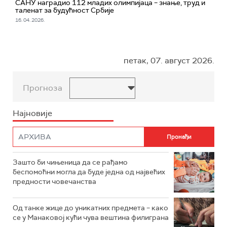
САНУ наградио 112 младих олимпијаца – знање, труд и
таленат за будућност Србије
16. 04. 2026.
петак, 07. август 2026.
Прогноза
Најновије
Зашто би чињеница да се рађамо
беспомоћни могла да буде једна од највећих
предности човечанства
Од танке жице до уникатних предмета – како
се у Манаковој кући чува вештина филиграна