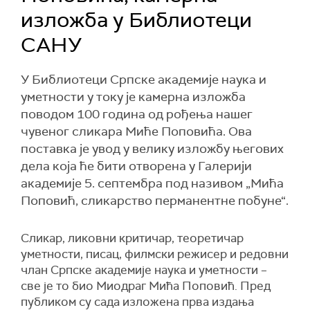
изложба у Библиотеци
САНУ
У Библиотеци Српске академије наука и
уметности у току је камерна изложба
поводом 100 година од рођења нашег
чувеног сликара Миће Поповића. Ова
поставка је увод у велику изложбу његових
дела која ће бити отворена у Галерији
академије 5. септембра под називом „Мића
Поповић, сликарство перманентне побуне“.
Сликар, ликовни критичар, теоретичар
уметности, писац, филмски режисер и редовни
члан Српске академије наука и уметности –
све је то био Миодраг Мића Поповић. Пред
публиком су сада изложена прва издања