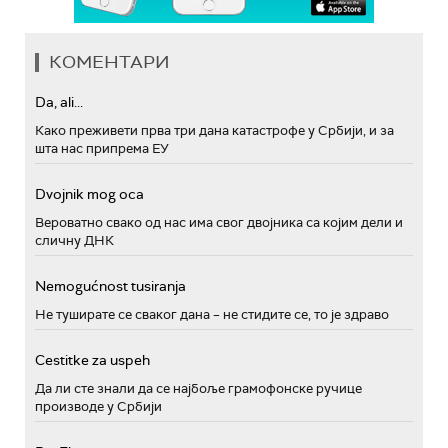
КОМЕНТАРИ
Da, ali...
Како преживети прва три дана катастрофе у Србији, и за
шта нас припрема ЕУ
Dvojnik mog oca
Вероватно свако од нас има свог двојника са којим дели и
сличну ДНК
Nemogućnost tusiranja
Не туширате се сваког дана – не стидите се, то је здраво
Cestitke za uspeh
Да ли сте знали да се најбоље грамофонске ручице
производе у Србији