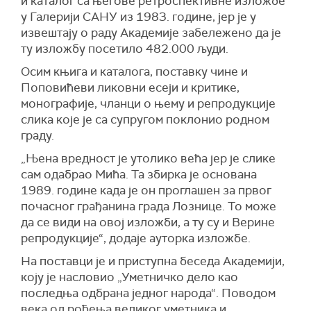
и каталог са његове ретроспективне изложбе
у Галерији САНУ из 1983. године, јер је у
извештају о раду Академије забележено да је
ту изложбу посетило 482.000 људи.
Осим књига и каталога, поставку чине и
Поповићеви ликовни есеји и критике,
монографије, чланци о њему и репродукције
слика које је са супругом поклонио родном
граду.
„Њена вредност је утолико већа јер је слике
сам одабрао Мића. Та збирка је основана
1989. године када је он проглашен за првог
почасног грађанина града Лознице. То може
да се види на овој изложби, а ту су и Верине
репродукције“, додаје ауторка изложбе.
На поставци је и приступна беседа Академији,
коју је насловио „Уметничко дело као
последња одбрана једног народа“. Поводом
века од рођења великог уметника и