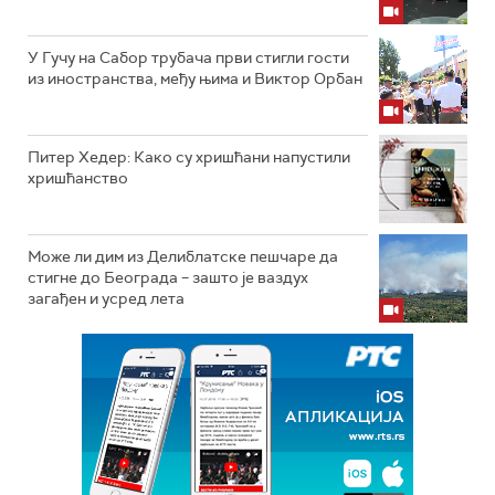
У Гучу на Сабор трубача први стигли гости
из иностранства, међу њима и Виктор Орбан
Питер Хедер: Како су хришћани напустили
хришћанство
Може ли дим из Делиблатске пешчаре да
стигне до Београда – зашто је ваздух
загађен и усред лета