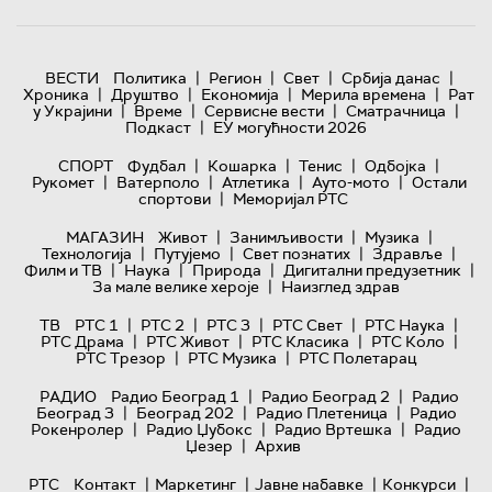
|
|
|
|
ВЕСТИ
Политика
Регион
Свет
Србија данас
|
|
|
|
Хроника
Друштво
Економија
Мерила времена
Рат
|
|
|
|
у Украјини
Време
Сервисне вести
Сматрачница
|
Подкаст
ЕУ могућности 2026
|
|
|
|
СПОРТ
Фудбал
Кошарка
Тенис
Одбојка
|
|
|
|
Рукомет
Ватерполо
Атлетика
Ауто-мото
Остали
|
спортови
Меморијал РТС
|
|
|
МАГАЗИН
Живот
Занимљивости
Музика
|
|
|
|
Технологијa
Путујемо
Свет познатих
Здравље
|
|
|
|
Филм и ТВ
Наука
Природа
Дигитални предузетник
|
За мале велике хероје
Наизглед здрав
|
|
|
|
|
ТВ
РТС 1
РТС 2
РТС 3
РТС Свет
РТС Наука
|
|
|
|
РТС Драма
РТС Живот
РТС Класика
РТС Коло
|
|
РТС Трезор
РТС Музика
РТС Полетарац
|
|
РАДИО
Радио Београд 1
Радио Београд 2
Радио
|
|
|
Београд 3
Београд 202
Радио Плетеница
Радио
|
|
|
Рокенролер
Радио Џубокс
Радио Вртешка
Радио
|
Џезер
Архив
|
|
|
|
РТС
Контакт
Маркетинг
Јавне набавке
Конкурси