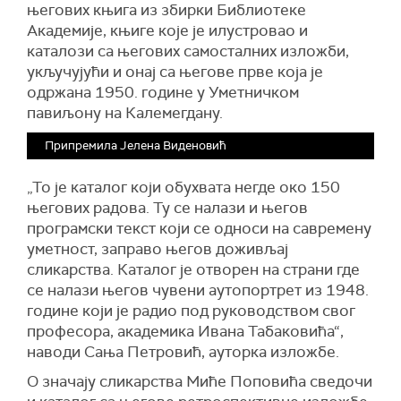
његових књига из збирки Библиотеке
Академије, књиге које је илустровао и
каталози са његових самосталних изложби,
укључујући и онај са његове прве која је
одржана 1950. године у Уметничком
павиљону на Калемегдану.
Припремила Јелена Виденовић
„То је каталог који обухвата негде око 150
његових радова. Ту се налази и његов
програмски текст који се односи на савремену
уметност, заправо његов доживљај
сликарства. Каталог је отворен на страни где
се налази његов чувени аутопортрет из 1948.
године који је радио под руководством свог
професора, академика Ивана Табаковића“,
наводи Сања Петровић, ауторка изложбе.
О значају сликарства Миће Поповића сведочи