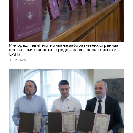
Милорад Павић и откривање заборављених страница
српске књижевности – представљена нова едиција у
САНУ
09. 06. 2026.