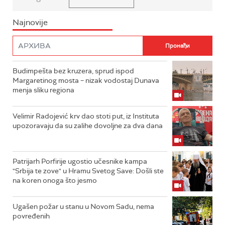
Najnovije
Budimpešta bez kruzera, sprud ispod
Margaretinog mosta – nizak vodostaj Dunava
menja sliku regiona
Velimir Radojević krv dao stoti put, iz Instituta
upozoravaju da su zalihe dovoljne za dva dana
Patrijarh Porfirije ugostio učesnike kampa
"Srbija te zove" u Hramu Svetog Save: Došli ste
na koren onoga što jesmo
Ugašen požar u stanu u Novom Sadu, nema
povređenih