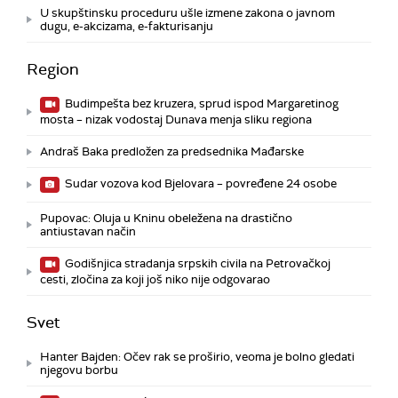
U skupštinsku proceduru ušle izmene zakona o javnom
dugu, e-akcizama, e-fakturisanju
Region
Budimpešta bez kruzera, sprud ispod Margaretinog
mosta – nizak vodostaj Dunava menja sliku regiona
Andraš Baka predložen za predsednika Mađarske
Sudar vozova kod Bjelovara – povređene 24 osobe
Pupovac: Oluja u Kninu obeležena na drastično
antiustavan način
Godišnjica stradanja srpskih civila na Petrovačkoj
cesti, zločina za koji još niko nije odgovarao
Svet
Hanter Bajden: Očev rak se proširio, veoma je bolno gledati
njegovu borbu