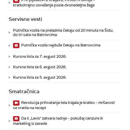
kratkotrajno osveženje posle dvonedeljne žege
Servisne vesti
Putnička vozila na prelazima čekaju od 20 minuta na Šidu,
do tri sata na Batrovcima
Putnička vozila najduže čekaju na Batrovcima
Kursna lista za 7. avgust 2026.
Kursna lista za 6. avgust 2026.
Kursna lista za 5. avgust 2026.
Smatračnica
Revolucija prihvatanja tela trajala je kratko – mršavost
se vratila na recept
Da li „Levis" zatvara radnje – pokušaj cenzure ili
marketing iz zasede