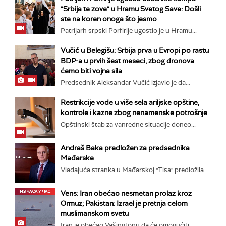
"Srbija te zove" u Hramu Svetog Save: Došli
ste na koren onoga što jesmo
Patrijarh srpski Porfirije ugostio je u Hramu...
Vučić u Belegišu: Srbija prva u Evropi po rastu
BDP-a u prvih šest meseci, zbog dronova
ćemo biti vojna sila
Predsednik Aleksandar Vučić izjavio je da...
Restrikcije vode u više sela ariljske opštine,
kontrole i kazne zbog nenamenske potrošnje
Opštinski štab za vanredne situacije doneo...
Andraš Baka predložen za predsednika
Mađarske
Vladajuća stranka u Mađarskoj "Tisa" predložila...
Vens: Iran obećao nesmetan prolaz kroz
Ormuz; Pakistan: Izrael je pretnja celom
muslimanskom svetu
Iran je obećao Vašingtonu da će omogućiti...