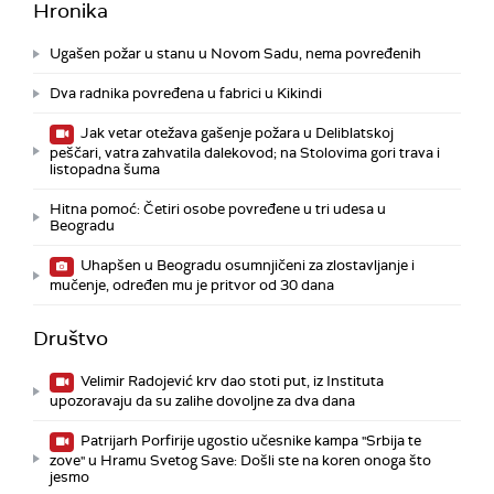
Hronika
Ugašen požar u stanu u Novom Sadu, nema povređenih
Dva radnika povređena u fabrici u Kikindi
Jak vetar otežava gašenje požara u Deliblatskoj
peščari, vatra zahvatila dalekovod; na Stolovima gori trava i
listopadna šuma
Hitna pomoć: Četiri osobe povređene u tri udesa u
Beogradu
Uhapšen u Beogradu osumnjičeni za zlostavljanje i
mučenje, određen mu je pritvor od 30 dana
Društvo
Velimir Radojević krv dao stoti put, iz Instituta
upozoravaju da su zalihe dovoljne za dva dana
Patrijarh Porfirije ugostio učesnike kampa "Srbija te
zove" u Hramu Svetog Save: Došli ste na koren onoga što
jesmo