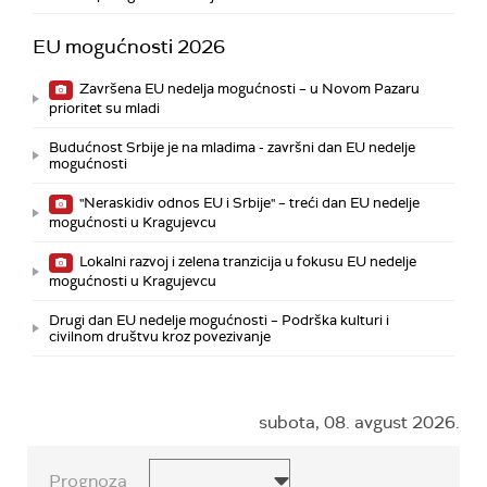
EU mogućnosti 2026
Završena EU nedelja mogućnosti – u Novom Pazaru
prioritet su mladi
Budućnost Srbije je na mladima - završni dan EU nedelje
mogućnosti
"Neraskidiv odnos EU i Srbije" – treći dan EU nedelje
mogućnosti u Kragujevcu
Lokalni razvoj i zelena tranzicija u fokusu EU nedelje
mogućnosti u Kragujevcu
Drugi dan EU nedelje mogućnosti – Podrška kulturi i
civilnom društvu kroz povezivanje
subota, 08. avgust 2026.
Prognoza