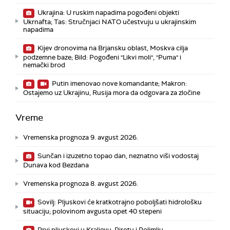
Ukrajina: U ruskim napadima pogođeni objekti
Ukrnafta; Tas: Stručnjaci NATO učestvuju u ukrajinskim
napadima
Kijev dronovima na Brjansku oblast, Moskva cilja
podzemne baze; Bild: Pogođeni "Likvi moli", "Puma" i
nemački brod
Putin imenovao nove komandante; Makron:
Ostajemo uz Ukrajinu, Rusija mora da odgovara za zločine
Vreme
Vremenska prognoza 9. avgust 2026.
Sunčan i izuzetno topao dan, neznatno viši vodostaj
Dunava kod Bezdana
Vremenska prognoza 8. avgust 2026.
Sovilj: Pljuskovi će kratkotrajno poboljšati hidrološku
situaciju; polovinom avgusta opet 40 stepeni
Prvi pljuskovi u Kraljevu, Pirotu i Polimlju –