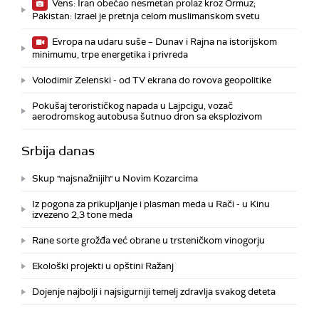
Vens: Iran obećao nesmetan prolaz kroz Ormuz;
Pakistan: Izrael je pretnja celom muslimanskom svetu
Evropa na udaru suše – Dunav i Rajna na istorijskom
minimumu, trpe energetika i privreda
Volodimir Zelenski - od TV ekrana do rovova geopolitike
Pokušaj terorističkog napada u Lajpcigu, vozač
aerodromskog autobusa šutnuo dron sa eksplozivom
Srbija danas
Skup "najsnažnijih" u Novim Kozarcima
Iz pogona za prikupljanje i plasman meda u Rači - u Kinu
izvezeno 2,3 tone meda
Rane sorte grožđa već obrane u trsteničkom vinogorju
Ekološki projekti u opštini Ražanj
Dojenje najbolji i najsigurniji temelj zdravlja svakog deteta