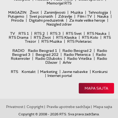
Memorijal RTS
|
|
|
|
MAGAZIN
Život
Zanimljivosti
Muzika
Tehnologija
|
|
|
|
|
Putujemo
Svet poznatih
Zdravlje
Film i TV
Nauka
|
|
|
Priroda
Digitalni preduzetnik
Za male velike heroje
Naizgled zdrav
|
|
|
|
|
TV
RTS 1
RTS 2
RTS 3
RTS Svet
RTS Nauka
|
|
|
|
RTS Drama
RTS Život
RTS Klasika
RTS Kolo
RTS
|
|
Trezor
RTS Muzika
RTS Poletarac
|
|
RADIO
Radio Beograd 1
Radio Beograd 2
Radio
|
|
|
Beograd 3
Beograd 202
Radio Pletenica
Radio
|
|
|
Rokenroler
Radio Džuboks
Radio Vrteška
Radio
|
Džezer
Arhiv
|
|
|
RTS
Kontakt
Marketing
Javne nabavke
Konkursi
|
Internet portal
MAPA SAJTA
Privatnost
Copyright
Pravila upotrebe sadržaja
Mapa sajta
|
|
|
Copyright © 2008 - 2026 RTS. Sva prava zadržana.