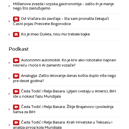
Mišlenove zvezde i srpska gastronomija – zašto ih je manje
nego što zaslužujemo
Od Vračara do zavičaja – šta sam pronašla čekajući
Časni pojas Presvete Bogorodice
Ko je imao Duleta, nisu mu trebale bajke
Podkast
Autonomni automobili: Ko je kriv ako robotaksi napravi
nesreću i hoće li AI zameniti vozače?
Analogija: Zašto letovanje danas košta duplo više nego
pre deset godina?
Čeda Todić i Relja Basara: Ljiljani cvetaju u Americi, BiH
ide u nokaut fazu Mundijala
Čeda Todić i Relja Basara: Žitije Brajanovo i poslednja
šansa za BiH
Čeda Todić i Relja Basara: Krah Hrvatske u Teksasu i
analiza prvog kola Mundijala