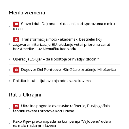
Merila vremena
Slovo i duh Dejtona - tri decenije od sporazuma o miru
u BiH
Transformacija moći - akademski bestseler koji
zagovara militarizaciju EU, ukidanje veta i pripremu za rat
bez Amerike – uz Nemačku kao vođu
Operacija „Oluja” – da li postoje prihvatljivi zločini?
Dogovor Del Ponteove i Đinđića o izručenju Miloševića
Politika i stub – ljubav koja odoleva vekovima
Rat u Ukrajini
Ukrajina pogodila dve ruske rafinerije; Rusija gađala
fabriku raketa i brodove kod Odese
Kako Kijev preko napada na kompaniju "Vajldberis" udara
na mala ruska preduzeća