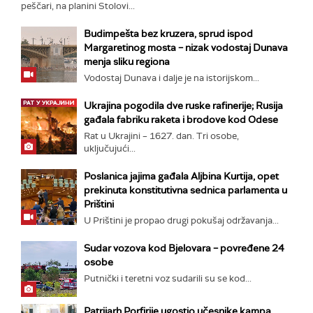
peščari, na planini Stolovi...
Budimpešta bez kruzera, sprud ispod
Margaretinog mosta – nizak vodostaj Dunava
menja sliku regiona
Vodostaj Dunava i dalje je na istorijskom...
Ukrajina pogodila dve ruske rafinerije; Rusija
gađala fabriku raketa i brodove kod Odese
Rat u Ukrajini – 1627. dan. Tri osobe,
uključujući...
Poslanica jajima gađala Aljbina Kurtija, opet
prekinuta konstitutivna sednica parlamenta u
Prištini
U Prištini je propao drugi pokušaj održavanja...
Sudar vozova kod Bjelovara – povređene 24
osobe
Putnički i teretni voz sudarili su se kod...
Patrijarh Porfirije ugostio učesnike kampa