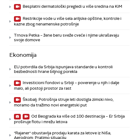
Besplatni dermatološki pregledi u više sredina na KiM
Restrikcije vode u više sela ariljske opštine, kontrole i
kazne zbog nenamenske potrošnje
Trnova Petka – žene beru sveže cveće i njime ukrašavaju
svoje domove
Ekonomija
EU potvrdila da Srbija ispunjava standarde u kontroli
bezbednosti hrane biljnog porekla
Investicioni fondovi u Srbiji – poverenje u njih i dalje
malo, ali postoji prostor za rast
Škobalj: Potrošnja struje leti dostigla zimski nivo,
moramo da tražimo novi energetski put
Od Beograda ka više od 100 destinacija – Er Srbija
proširuje flotu i mrežu letova
"Rajaner" obustavlja prodaju karata za letove iz Niša;
Aerodrom: Pratimo situaciju