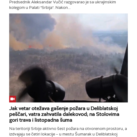
Predsednik Aleksandar Vučić razgovarao je sa ukrajinskim
kolegom u Palati "Srbija". Nakon...
Jak vetar otežava gašenje požara u Deliblatskoj
peščari, vatra zahvatila dalekovod; na Stolovima
gori trava i listopadna šuma
Na teritoriji Srbije aktivno šest požara na otvorenom prostoru, a
izdvajaju se četiri lokacije – u mestu Šumarak u Deliblatskoj