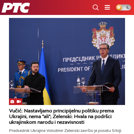
RTS
Vučić: Nastavljamo principijelnu politiku prema
Ukrajini, nema "ali"; Zelenski: Hvala na podršci
ukrajinskom narodu i nezavisnosti
Predsednik Ukrajine Volodimir Zelenski završio je posetu Srbiji.