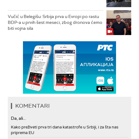
Vučić u Belegišu: Srbija prva u Evropi po rastu
BDP-a u prvih šest meseci, zbog dronova ćemo
biti vojna sila
KOMENTARI
Da, ali...
Kako preživeti prva tri dana katastrofe u Srbiji, i za šta nas
priprema EU