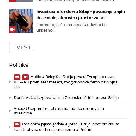
Investicioni fondovi u Srbiji – poverenje u njih i
dalje malo, ali postoji prostor za rast
I pored toga, što na zapadu odavno i to
uspešno...
VESTI
Politika
Vučić u Belegišu: Srbija prva u Evropi po rastu
BDP-a u prvih šest meseci, zbog dronova ćemo biti vojna
sila
Đurić: Vučić razgovorom sa Zelenskim štiti interese Srbije
Vučić: U septembru otvaramo fabriku dronova sa
Izraelcima
Poslanica jajima gađala Aljbina Kurtija, opet prekinuta
konstitutivna sednica parlamenta u Prištini