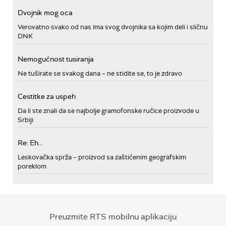
Dvojnik mog oca
Verovatno svako od nas ima svog dvojnika sa kojim deli i sličnu
DNK
Nemogućnost tusiranja
Ne tuširate se svakog dana – ne stidite se, to je zdravo
Cestitke za uspeh
Da li ste znali da se najbolje gramofonske ručice proizvode u
Srbiji
Re: Eh...
Leskovačka sprža – proizvod sa zaštićenim geografskim
poreklom
Preuzmite RTS mobilnu aplikaciju