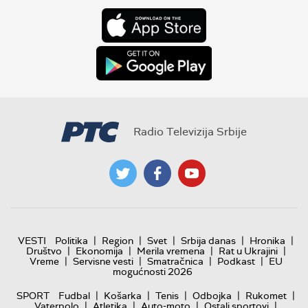
Radio Televizija Srbije
|
|
|
|
|
VESTI
Politika
Region
Svet
Srbija danas
Hronika
|
|
|
|
Društvo
Ekonomija
Merila vremena
Rat u Ukrajini
|
|
|
|
Vreme
Servisne vesti
Smatračnica
Podkast
EU
mogućnosti 2026
|
|
|
|
|
SPORT
Fudbal
Košarka
Tenis
Odbojka
Rukomet
|
|
|
|
Vaterpolo
Atletika
Auto-moto
Ostali sportovi