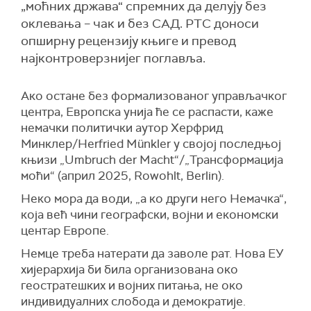
„моћних држава“ спремних да делују без
оклевања – чак и без САД. РТС доноси
опширну рецензију књиге и превод
најконтроверзнијег поглавља.
Ако остане без формализованог управљачког
центра, Европска унија ће се распасти, каже
немачки политички аутор Херфрид
Минклер/Herfried Münkler у својој последњој
књизи „Umbruch der Macht“/„Трансформација
моћи“ (април 2025, Rowohlt, Berlin).
Неко мора да води, „а ко други него Немачка“,
која већ чини географски, војни и економски
центар Европе.
Немце треба натерати да заволе рат. Нова ЕУ
хијерархија би била организована око
геостратешких и војних питања, не око
индивидуалних слобода и демократије.