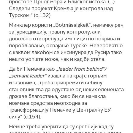
просторе Црног мора и Блиског истока. (...)
Следећи пројекат Кремља је контрола над
Турском.“ (с.132)
Минклер користи „Botmässigkeit“, немачку реч
за јурисдикцију, правну контролу, али
довољно отворену да имплицитно покрива и
поробљавање, освајање Турске. Невероватно
с каквом лакоћом се инсинуира да Русија тако
нешто уопште може, чак и кад би хтела.
Да би Немачка као
„leader from behind“/
„servant leader“
изашла на крај с горњим
изазовима, „треба припремити већину
становништва да одустане од неких елемената
државе благостања, како би се намакла
новчана средства неопходна за
трансформацију Немачке у Централну ЕУ
силу“ (с.154).
Немце треба уверити да су срећнији кад су