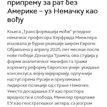
припрему за рат без
Америке – уз Немачку као
вођу
Књига „Трансформација моћи“ угледног
немачког професора Херфрида Минклера
изазвала је бурне реакције широм Европе.
Објављена у априлу 2025, пет месеци после
нове победе Доналда Трампа, ова студија у
форми аналитичког манифеста тражи
корениту реформу Европске уније: укидање
консензуса, војну хијерархију, одлучнији
наступ према Русији и преузимање
лидерске позиције од стране Немачке.
Уместо досадашње ЕУ као простора
вредности и слобода, Минклер предлаже
ЕУ као геостратешког актера, са језгром