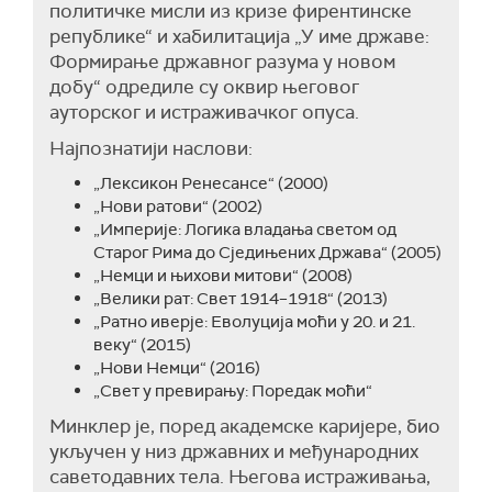
политичке мисли из кризе фирентинске
републике“ и хабилитација „У име државе:
Формирање државног разума у новом
добу“ одредиле су оквир његовог
ауторског и истраживачког опуса.
Најпознатији наслови:
„Лексикон Ренесансе“ (2000)
„Нови ратови“ (2002)
„Империје: Логика владања светом од
Старог Рима до Сједињених Држава“ (2005)
„Немци и њихови митови“ (2008)
„Велики рат: Свет 1914–1918“ (2013)
„Ратно иверје: Еволуција моћи у 20. и 21.
веку“ (2015)
„Нови Немци“ (2016)
„Свет у превирању: Поредак моћи“
Минклер је, поред академске каријере, био
укључен у низ државних и међународних
саветодавних тела. Његова истраживања,