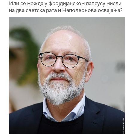
Или се можда у фројдијанском лапсусу мисли
на два светска рата и Наполеонова освајања?