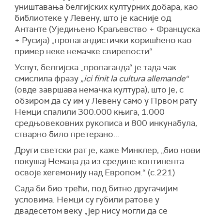
уништавања белгијских културних добара, као
библиотеке у Левену, што је касније од
Антанте (Уједињено Краљевство + Француска
+ Русија) „пропагандистички коришћено као
пример неке немачке свирепости“.
Успут, белгијска „пропаганда“ је тада чак
смислила фразу
„ici finit la cultura allemande“
(овде завршава немачка култура), што је, с
обзиром да су им у Левену само у Првом рату
Немци спалили 300.000 књига, 1.000
средњовековних рукописа и 800 инкунабула,
стварно било претерано...
Други светски рат је, каже Минклер, „био нови
покушај Немаца да из средине континента
освоје хегемонију над Европом.“ (с.221)
Сада би био трећи, под битно другачијим
условима. Немци су губили ратове у
двадесетом веку „јер нису могли да се