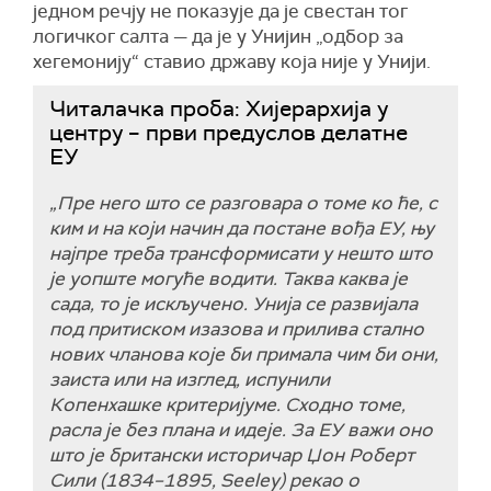
једном речју не показује да је свестан тог
логичког салта — да је у Унијин „одбор за
хегемонију“ ставио државу која није у Унији.
Читалачка проба: Хијерархија у
центру – први предуслов делатне
ЕУ
„Пре него што се разговара о томе ко ће, с
ким и на који начин да постане вођа ЕУ, њу
најпре треба трансформисати у нешто што
је уопште могуће водити. Таква каква је
сада, то је искључено. Унија се развијала
под притиском изазова и прилива стално
нових чланова које би примала чим би они,
заиста или на изглед, испунили
Копенхашке критеријуме. Сходно томе,
расла је без плана и идеје. За ЕУ важи оно
што је британски историчар Џон Роберт
Сили (1834–1895, Seeley) рекао о