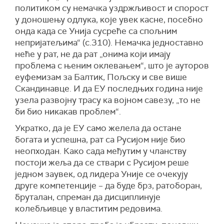
политиком су немачка уздржљивост и спорост
у доношењу одлука, које увек касне, посебно
онда када се Унија сусреће са спољним
непријатељима“ (с.310). Немачка једноставно
неће у рат, не да рат „онима који имају
проблема с њеним оклевањем“, што је ауторов
еуфемизам за Балтик, Пољску и све више
Скандинавце. И да ЕУ последњих година није
узела развојну трасу ка војном савезу, „то не
би био никакав проблем“.
Укратко, да је ЕУ само желела да остане
богата и успешна, рат са Русијом није био
неопходан. Како сада међутим у чланству
постоји жеља да се ствари с Русијом реше
једном заувек, од лидера Уније се очекују
друге компетенције – да буде брз, ратоборан,
бруталан, спреман да дисциплинује
колебљивце у властитим редовима.