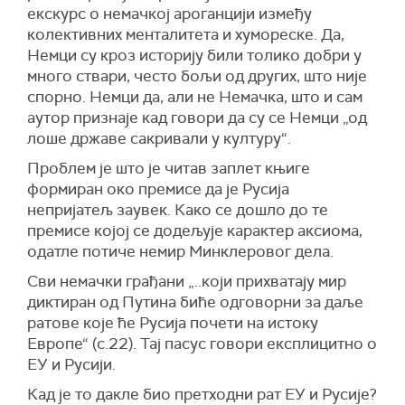
екскурс о немачкој ароганцији између
колективних менталитета и хумореске. Да,
Немци су кроз историју били толико добри у
много ствари, често бољи од других, што није
спорно. Немци да, али не Немачка, што и сам
аутор признаје кад говори да су се Немци „од
лоше државе сакривали у културу“.
Проблем је што је читав заплет књиге
формиран око премисе да је Русија
непријатељ заувек. Како се дошло до те
премисе којој се додељује карактер аксиома,
одатле потиче немир Минклеровог дела.
Сви немачки грађани „..који прихватају мир
диктиран од Путина биће одговорни за даље
ратове које ће Русија почети на истоку
Европе“ (с.22). Тај пасус говори експлицитно о
ЕУ и Русији.
Кад је то дакле био претходни рат ЕУ и Русије?