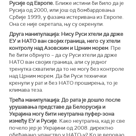
Русије од Европе.
Ближе истини би било да је
Русија од 2000, или још од бомбардовања
Србије 1999, у фазама истеривана из Европе.
Она се није окретала, њу су окренули.
Друга манипулација: Нису Руси хтели да држе
ЕУ и НАТО ван својих граница, него су хтели
контролу над Азовским и Црним морем
. Пре
ће бити обрнуто – да су Руси хтели да држе
НАТО ван својих граница, али су једног
тренутка схватили да то не могу без контроле
над Црним морем. Да би Руси технички
кренули у рат и без НАТО проширења, то је
климава теза.
Трећа манипулација: До рата је дошло после
урушавања представе да Белорусија и
Украјина могу бити неутрална пуфер-зона
између ЕУ и Русије
. Како неутрална, кад је све
почело јер је Украјини од 2008. директно
обећавано чланство у НАТО-у? Ко је веровао