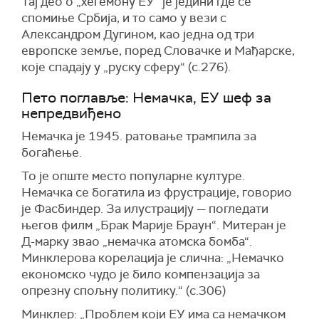
Тај део о „хегемону ЕУ“ је једини где се
спомиње Србија, и то само у вези с
Александром Дугином, као једна од три
европске земље, поред Словачке и Мађарске,
које спадају у „руску сферу“ (с.276).
Пето поглавље: Немачка, ЕУ шеф за
непредвиђено
Немачка је 1945. ратовање трампила за
богаћење.
То је опште место популарне културе.
Немачка се богатила из фрустрације, говорио
је Фасбиндер. За илустрацију — погледати
његов филм „Брак Марије Браун“. Митеран је
Д-марку звао „немачка атомска бомба“.
Минклерова корелација је слична: „Немачко
економско чудо је било компензација за
опрезну спољну политику.“ (с.306)
Минклер: „Проблем који ЕУ има са немачком