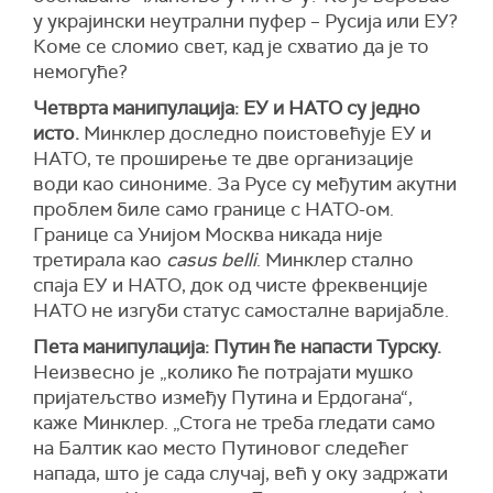
у украјински неутрални пуфер – Русија или ЕУ?
Коме се сломио свет, кад је схватио да је то
немогуће?
Четврта манипулација: ЕУ и НАТО су једно
исто.
Минклер доследно поистовећује ЕУ и
НАТО, те проширење те две организације
води као синониме. За Русе су међутим акутни
проблем биле само границе с НАТО-ом.
Границе са Унијом Москва никада није
третирала као
casus belli
. Минклер стално
спаја ЕУ и НАТО, док од чисте фреквенције
НАТО не изгуби статус самосталне варијабле.
Пета манипулација: Путин ће напасти Турску.
Неизвесно је „колико ће потрајати мушко
пријатељство између Путина и Ердогана“,
каже Минклер. „Стога не треба гледати само
на Балтик као место Путиновог следећег
напада, што је сада случај, већ у оку задржати