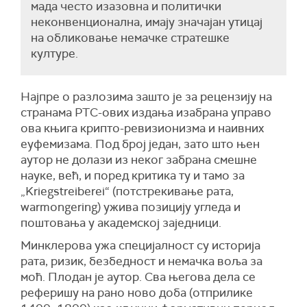
мада често изазовна и политички
неконвенционална, имају значајан утицај
на обликовање немачке стратешке
културе.
Најпре о разлозима зашто је за рецензију на
странама РТС-ових издања изабрана управо
ова књига крипто-ревизионизма и наивних
еуфемизама. Под број један, зато што њен
аутор не долази из неког забрана смешне
науке, већ, и поред критика ту и тамо за
„Kriegstreiberei“ (потстрекивање рата,
warmongering) ужива позицију угледа и
поштовања у академској заједници.
Минклерова ужа специјалност су историја
рата, ризик, безбедност и немачка воља за
моћ. Плодан је аутор. Сва његова дела се
реферишу на рано ново доба (отприлике