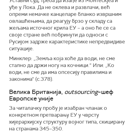
Уставни суд, треба да изађе из Монтескјеа и
уђе у Лока. Да не оклева и развлачи, већ
опреми немачке канцеларе бланко извршним
овлашћењима, да реагују брзо у складу са
жељама источног крила ЕУ – а оно ће се са
своје стране већ побринути да односи с
Русијом задрже карактеристике непредвидиве
ситуације.
Минклер: „Земља која хоће да води, не сме
стално да држи ногу на кочници.“ Или: „Ко
води, не сме да има опсесију правилима и
законима“ (с.378).
Велика Британија,
outsourcing
–шеф
Европске уније
За читалачку пробу је изабран чланак о
конкретном претварању ЕУ у чврсту
хијерархијску структуру војног типа, скицирану
на странама 345–350.