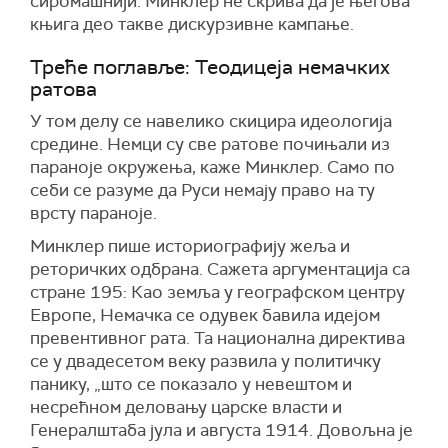
сиромашнији. Минклер не скрива да је његова
књига део такве дискурзивне кампање.
Треће поглавље: Теодицеја немачких
ратова
У том делу се навелико скицира идеологија
средине. Немци су све ратове почињали из
параноје окружења, каже Минклер. Само по
себи се разуме да Руси немају право на ту
врсту параноје.
Минклер пише историографију жеља и
реторичких одбрана. Сажета аргументација са
стране 195: Као земља у географском центру
Европе, Немачка се одувек бавила идејом
превентивног рата. Та национална директива
се у двадесетом веку развила у политичку
панику, „што се показало у невештом и
несрећном деловању царске власти и
Генералштаба јула и августа 1914. Довољна је