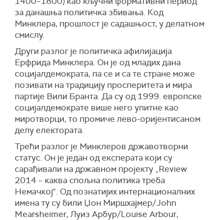
1400–1800) као кључни формативни период
за данашња политичка збивања. Код
Минклера, прошлост је садашњост, у делатном
смислу.
Други разлог је политичка афилијација
Ерфрида Минклера. Он је од младих дана
социјалдемократа, па се и са те стране може
позивати на традицију просперитета и мира
партије Вили Бранта. Да су од 1999. европске
социјалдемократе више него упитне као
миротворци, то промиче лево-оријентисаном
делу електората.
Трећи разлог је Минклеров државотворни
статус. Он је један од експерата који су
сарађивали на државном пројекту „Review
2014 – каква спољна политика треба
Немачкој“. Од познатијих интернационалних
имена ту су били Џон Миршхајмер/John
Mearsheimer, Луиз Арбур/Louise Arbour,