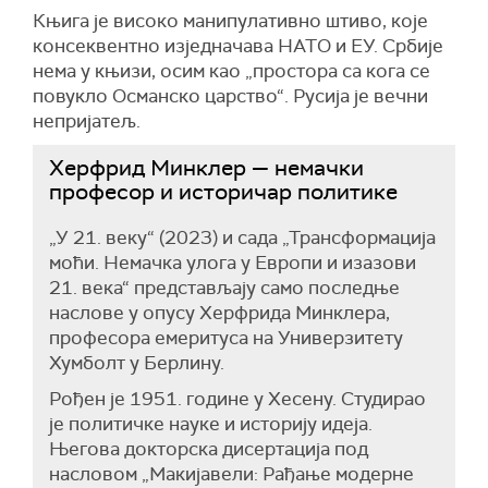
Књига је високо манипулативно штиво, које
консеквентно изједначава НАТО и ЕУ. Србије
нема у књизи, осим као „простора са кога се
повукло Османско царство“. Русија је вечни
непријатељ.
Херфрид Минклер — немачки
професор и историчар политике
„У 21. веку“ (2023) и сада „Трансформација
моћи. Немачка улога у Европи и изазови
21. века“ представљају само последње
наслове у опусу Херфрида Минклера,
професора емеритуса на Универзитету
Хумболт у Берлину.
Рођен је 1951. године у Хесену. Студирао
је политичке науке и историју идеја.
Његова докторска дисертација под
насловом „Макијавели: Рађање модерне