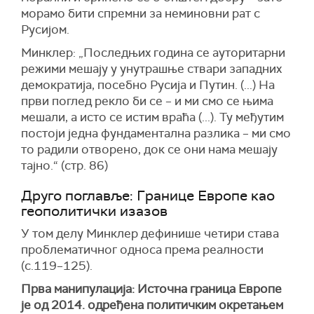
морамо бити спремни за неминовни рат с
Русијом.
Минклер: „Последњих година се ауторитарни
режими мешају у унутрашње ствари западних
демократија, посебно Русија и Путин. (...) На
први поглед рекло би се – и ми смо се њима
мешали, а исто се истим враћа (...). Ту међутим
постоји једна фундаментална разлика – ми смо
то радили отворено, док се они нама мешају
тајно.“ (стр. 86)
Друго поглавље: Границе Европе као
геополитички изазов
У том делу Минклер дефинише четири става
проблематичног односа према реалности
(с.119–125).
Прва манипулација: Источна граница Европе
је од 2014. одређена политичким окретањем