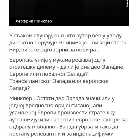
Херфрид Минклер
У сваком случају, оно што аутор већ у уводу
директно поручује Немцима је – ви који сте за
мир, бићете одговорни за нови рат.
Европска унија у мукама решава једну
стратешку дилему – да ли је она део Западне
Европе или глобалног Запада?
Трансатлантског Запада или европског
Запада?
Минклер: „Остати део Запада значи или у
једној вредносно оријентисаној, али
усамљеној Европи произвести стратешку
аутономију; или напротив европске напоре за
одбрану глобалног Запада убрзати тако да
постану релевантни и за индопацифички