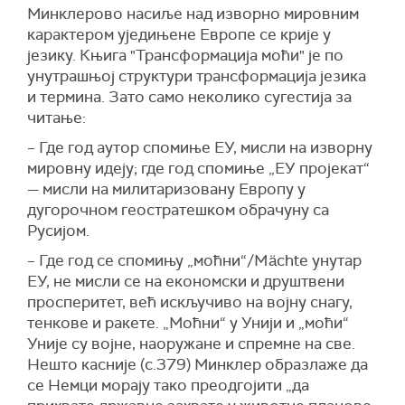
Минклерово насиље над изворно мировним
карактером уједињене Европе се крије у
језику. Књига "Трансформација моћи" је по
унутрашњој структури трансформација језика
и термина. Зато само неколико сугестија за
читање:
– Где год аутор спомиње ЕУ, мисли на изворну
мировну идеју; где год спомиње „ЕУ пројекат“
— мисли на милитаризовану Европу у
дугорочном геостратешком обрачуну са
Русијом.
– Где год се спомињу „моћни“/Mächte унутар
ЕУ, не мисли се на економски и друштвени
просперитет, већ искључиво на војну снагу,
тенкове и ракете. „Моћни“ у Унији и „моћи“
Уније су војне, наоружане и спремне на све.
Нешто касније (с.379) Минклер образлаже да
се Немци морају тако преодгојити „да