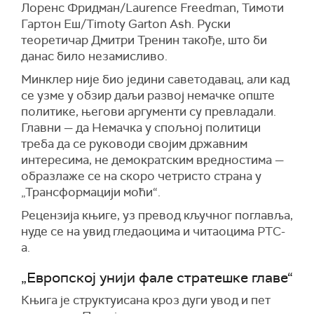
Лоренс Фридман/Laurence Freedman, Тимоти
Гартон Еш/Timoty Garton Ash. Руски
теоретичар Дмитри Тренин такође, што би
данас било незамисливо.
Минклер није био једини саветодавац, али кад
се узме у обзир даљи развој немачке опште
политике, његови аргументи су превладали.
Главни — да Немачка у спољној политици
треба да се руководи својим државним
интересима, не демократским вредностима —
образлаже се на скоро четристо страна у
„Трансформацији моћи“.
Рецензија књиге, уз превод кључног поглавља,
нуде се на увид гледаоцима и читаоцима РТС-
а.
„Европској унији фале стратешке главе“
Књига је структуисана кроз дуги увод и пет