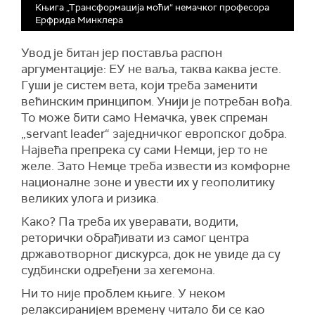
Књига „Трансформација моћи“ немачког професора
Ерфрида Минклера
Увод је битан јер поставља распон
аргументације: ЕУ не ваља, таква каква јесте.
Гуши је систем вета, који треба заменити
већинским принципом. Унији је потребан вођа.
То може бити само Немачка, увек спреман
„servant leader“ заједничког европског добра.
Највећа препрека су сами Немци, јер то не
желе. Зато Немце треба извести из комфорне
националне зоне и увести их у геополитику
великих улога и ризика.
Како? Па треба их уверaвати, водити,
реторички обрађивати из самог центра
државотворног дискурса, док не увиде да су
судбински одређени за хегемона.
Ни то није проблем књиге. У неком
релаксиранијем времену читало би се као