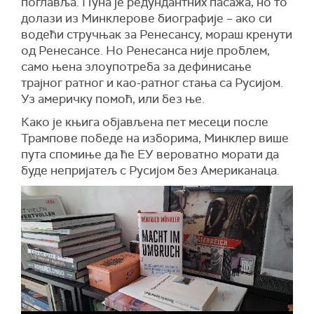
поглавља. Пуна је редундантних пасажа, но то
долази из Минклерове биографије – ако си
водећи стручњак за Ренесансу, мораш кренути
од Ренесансе. Но Ренесанса није проблем,
само њена злоупотреба за дефинисање
трајног ратног и као-ратног стања са Русијом.
Уз америчку помоћ, или без ње.
Како је књига објављена пет месеци после
Трампове победе на изборима, Минклер више
пута спомиње да ће ЕУ вероватно морати да
буде непријатељ с Русијом без Американаца.