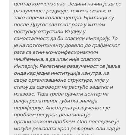
центар компензовао. Једини начин је да се
развученост редукује, тежина смањи, и
тако спречи колапс центра. Британци су
после Другог светског рата у хитном
поступку отпустили Индију у
самосталност, да би спасили Империју. То
је на потконтиненту довело до грађанског
рата са етничко-конфесионалним
чишћењима, а да ипак није спасило
Империју. Релативна развученост се јавља
онда кад једна институција изнутра, из
своје организационе структуре, није у
стању да одговори на растуће задатке и
изазове. Тада треба ојачати центар на
рачун релативног губитка значаја
периферије. Апсолутна развученост је
проблем ресурса, релативна је
организациони проблем. Ово последње је
могуће решавати кроз реформе. Али кад је