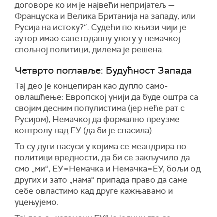
договоре ко им је највећи непријатељ —
Француска и Велика Британија на западу, или
Русија на истоку?“. Судeћи по књизи чији је
аутор имао саветодавну улогу у немачкој
спољној политици, дилема је решена.
Четврто поглавље: Будућност Запада
Тај део је концепиран као дупло само-
овлашћење: Европској унији да буде оштра са
својим десним популистима (јер неће рат с
Русијом), Немачкој да формално преузме
контролу над ЕУ (да би је спасила).
То су дуги пасуси у којима се меандрира по
политици вредности, да би се закључило да
смо „ми“, ЕУ=Немачка и Немачка=ЕУ, бољи од
других и зато „нама“ припада право да саме
себе овластимо кад друге кажњавамо и
уцењујемо.