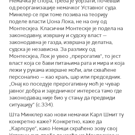
Немачка је спора, треба је убрзати, почевши
од реорганизације немачког Уставног суда.
Минклер се при томе позива на теорију
поделе власти Џона Лока, не на ону од
Монтескјеа. Класични Монтескје је подела на
законодавну, извршну и судску власт —
законодавна је газда, извршна је делатна,
судска је независна. За разлику од
Монтескјеа, Лок је увео „прерогатив“, то јест
власт која се бави питањима рата и мира и која
лежи у рукама извршне моћи, али схваћене
персонално — као краљ, цар или председник.
„Онај ко поседује прерогативну моћ је чувар
јавног добра и заједничког интереса тамо где
законодавац није био у стању да предвиди
ситуацију“ (с.334).
Шта Минклер као нови немачки Карл Шмит ту
конкретно каже? Конкретно, каже да
„Карлсруе“, како Немци скраћено зову свој