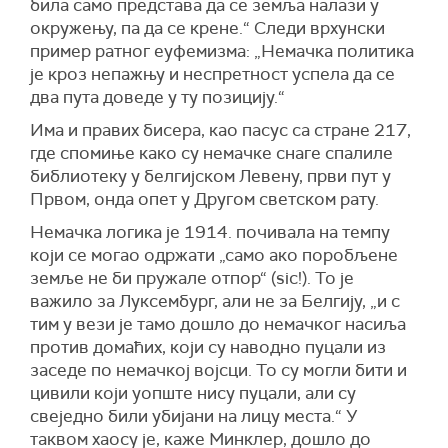
била само представа да се земља налази у
окружењу, па да се крене.“ Следи врхунски
пример ратног еуфемизма: „Немачка политика
је кроз непажњу и неспретност успела да се
два пута доведе у ту позицију.“
Има и правих бисера, као пасус са стране 217,
где спомиње како су немачке снаге спалиле
библиотеку у белгијском Левену, први пут у
Првом, онда опет у Другом светском рату.
Немачка логика је 1914. почивала на темпу
који се могао одржати „само ако поробљене
земље не би пружале отпор“ (sic!). То је
важило за Луксембург, али не за Белгију, „и с
тим у вези је тамо дошло до немачког насиља
против домаћих, који су наводно пуцали из
заседе по немачкој војсци. То су могли бити и
цивили који уопште нису пуцали, али су
свеједно били убијани на лицу места.“ У
таквом хаосу је, каже Минклер, дошло до