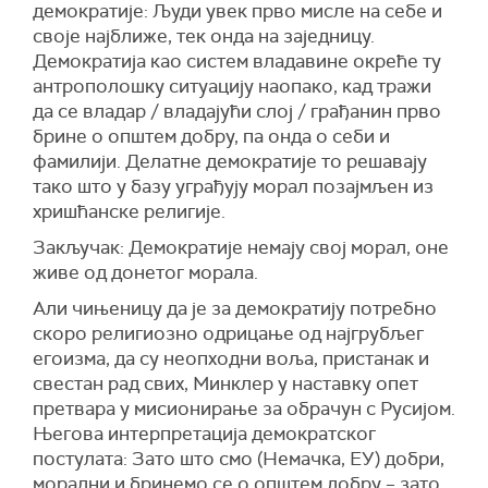
демократије: Људи увек прво мисле на себе и
своје најближе, тек онда на заједницу.
Демократија као систем владавине окреће ту
антрополошку ситуацију наопако, кад тражи
да се владар / владајући слој / грађанин прво
брине о општем добру, па онда о себи и
фамилији. Делатне демократије то решавају
тако што у базу уграђују морал позајмљен из
хришћанске религије.
Закључак: Демократије немају свој морал, оне
живе од донетог морала.
Али чињеницу да је за демократију потребно
скоро религиозно одрицање од најгрубљег
егоизма, да су неопходни воља, пристанак и
свестан рад свих, Минклер у наставку опет
претвара у мисионирање за обрачун с Русијом.
Његова интерпретација демократског
постулата: Зато што смо (Немачка, ЕУ) добри,
морални и бринемо се о општем добру – зато