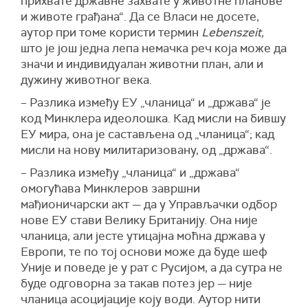
прихвате државне захвате у животне планове
и животе грађана“. Да се Власи не досете,
аутор при томе користи термин
Lebenszeit,
што је још једна лепа немачка реч која може да
значи и индивидуалан животни план, али и
дужину животног века.
– Разлика између ЕУ „чланица“ и „држава“ је
код Минклера идеолошка. Кад мисли на бившу
ЕУ мира, она је састављена од „чланица“; кад
мисли на нову милитаризовану, од „држава“.
– Разлика између „чланица“ и „држава“
омогућава Минклеров завршни
мађионичарски акт — да у Управљачки одбор
нове ЕУ стави Велику Британију. Она није
чланица, али јесте утицајна моћна држава у
Европи, те по тој основи може да буде шеф
Уније и поведе је у рат с Русијом, а да сутра не
буде одговорна за такав потез јер — није
чланица асоцијације коју води. Аутор нити