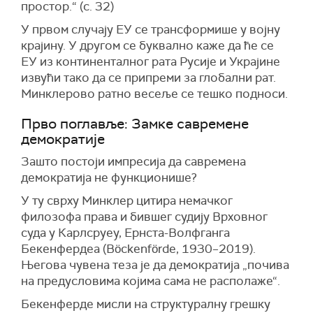
простор.“ (с. 32)
У првом случају ЕУ се трансформише у војну
крајину. У другом се буквално каже да ће се
ЕУ из континенталног рата Русије и Украјине
извући тако да се припреми за глобални рат.
Минклерово ратно весеље се тешко подноси.
Прво поглавље: Замке савремене
демократије
Зашто постоји импресија да савремена
демократија не функционише?
У ту сврху Минклер цитира немачког
филозофа права и бившег судију Врховног
суда у Карлсруеу, Ернста-Волфганга
Бекенфердеа (Böckenförde, 1930–2019).
Његова чувена теза је да демократија „почива
на предусловима којима сама не располаже“.
Бекенферде мисли на структуралну грешку