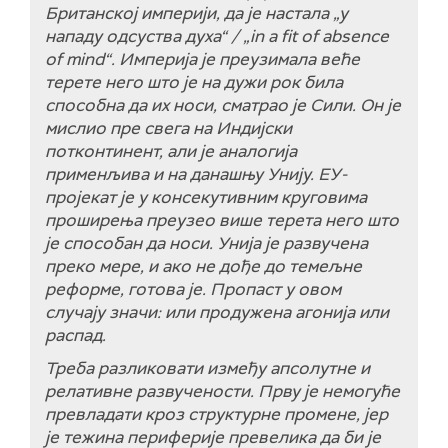
Британској империји, да је настала „у
нападу одсуства духа“ / „in a fit of absence
of mind“. Империја је преузимала веће
терете него што је на дужи рок била
способна да их носи, сматрао је Сили. Он је
мислио пре свега на Индијски
потконтинент, али је аналогија
применљива и на данашњу Унију. ЕУ-
пројекат је у консекутивним круговима
проширења преузео више терета него што
је способан да носи. Унија је развучена
преко мере, и ако не дође до темељне
реформе, готова је. Пропаст у овом
случају значи: или продужена агонија или
распад.
Треба разликовати између апсолутне и
релативне развучености. Прву је немогуће
превладати кроз структурне промене, јер
је тежина периферије превелика да би је