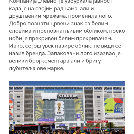
Компанија „Левис“ је узбуркала јавност
када је на својим радњама, али и
друштвеним мрежама, променила лого.
Добро познати црвени знак са белим
словима и препознатљивим обликом, преко
ноћи је прекривен белим прекривачем.
Иако, се још увек назире облик, не види се
назив бренда. Запаковани лого изазвао је
велики број коментара али и бригу
љубитеља ове марке.