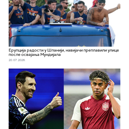
Ерупција радости у Шпанији, навијачи преплавили улице
после освајања Мундијала
20. 07. 2026.