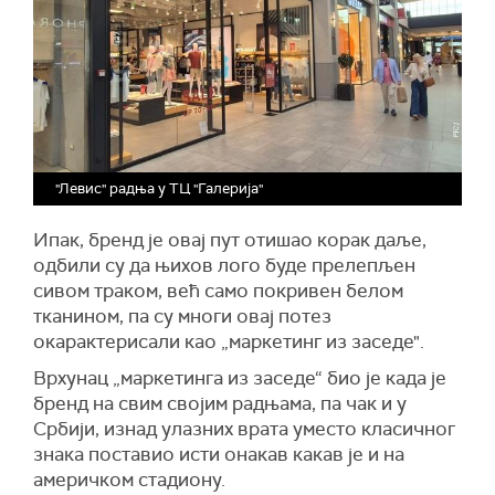
"Левис" радња у ТЦ "Галерија"
Ипак, бренд је овај пут отишао корак даље,
одбили су да њихов лого буде прелепљен
сивом траком, већ само покривен белом
тканином, па су многи овај потез
окарактерисали као „маркетинг из заседе".
Врхунац „маркетинга из заседе“ био је када је
бренд на свим својим радњама, па чак и у
Србији, изнад улазних врата уместо класичног
знака поставио исти онакав какав је и на
америчком стадиону.