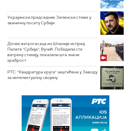
Украјински председник Зеленски стиже у
званичну посету Србији
Дочек ватрогасаца из Шпаније испред
Палате "Србија"; Вучић: Победили сте
ватрену стихију, показали шта значи
храброст
РТС: "Квадратура круга" заштићена у Заводу
за интелектуалну својину