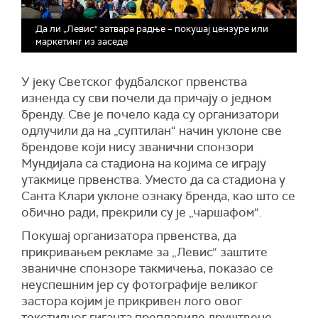
Да ли „Левис" затвара радње – покушај цензуре или
маркетинг из заседе
У јеку Светског фудбалског првенства
изненда су сви почели да причају о једном
бренду. Све је почело када су организатори
одлучили да на „суптилан“ начин уклоне све
брендове који нису званични спонзори
Мундијала са стадиона на којима се играју
утакмице првенства. Уместо да са стадиона у
Санта Клари уклоне ознаку бренда, као што се
обично ради, прекрили су је „чаршафом“.
Покушај орга
н
изатора првенства, да
прикривањем рекламе за „Левис“ заштите
званичне
с
понзоре такмичења, показао се
неуспешним јер су фотографије великог
застора којим је прикривен лого овог
текстилног гиганта преплавиле друштвене