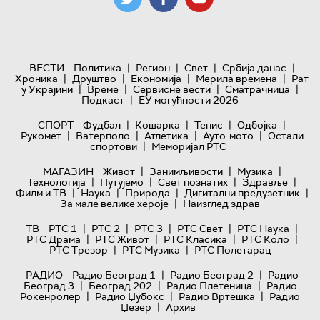
|
|
|
|
ВЕСТИ
Политика
Регион
Свет
Србија данас
|
|
|
|
Хроника
Друштво
Економија
Мерила времена
Рат
|
|
|
|
у Украјини
Време
Сервисне вести
Сматрачница
|
Подкаст
ЕУ могућности 2026
|
|
|
|
СПОРТ
Фудбал
Кошарка
Тенис
Одбојка
|
|
|
|
Рукомет
Ватерполо
Атлетика
Ауто-мото
Остали
|
спортови
Меморијал РТС
|
|
|
МАГАЗИН
Живот
Занимљивости
Музика
|
|
|
|
Технологијa
Путујемо
Свет познатих
Здравље
|
|
|
|
Филм и ТВ
Наука
Природа
Дигитални предузетник
|
За мале велике хероје
Наизглед здрав
|
|
|
|
|
ТВ
РТС 1
РТС 2
РТС 3
РТС Свет
РТС Наука
|
|
|
|
РТС Драма
РТС Живот
РТС Класика
РТС Коло
|
|
РТС Трезор
РТС Музика
РТС Полетарац
|
|
РАДИО
Радио Београд 1
Радио Београд 2
Радио
|
|
|
Београд 3
Београд 202
Радио Плетеница
Радио
|
|
|
Рокенролер
Радио Џубокс
Радио Вртешка
Радио
|
Џезер
Архив