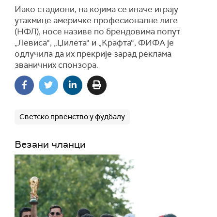
И
ако
стадиони, на којима се иначе играју
утакмице америчке професионалне лиге
(НФЛ), носе називе по брендовима попут
„Левиса“, „Џилета“ и „Крафта“, ФИФА је
одлучила да их прекрије зарад реклама
званичних спонзора.
Светско првенство у фудбалу
Везани чланци