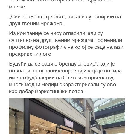
мреже.
„
Сви знамо шта је ово“, писали су навијачи на
друштвеним мрежама.
Из компаније се нису огласили, али су
суптилно на друштвеним мрежама променили
профилну фотографију на којој се сада налази
прекривени лого.
Будући да се ради о бренду „Левис“, који је
познат и по ограниченој серији која је носила
имена фудбалерки на Светском првенству,
многи модни медији окарактерисали су ово
као добар маркетиншки потез.