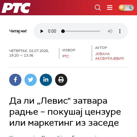
РТС
Читај ми!
АУТОР:
ИЗВОР:
ЧЕТВРТАК, 02.07.2026,
ЈОВАНА
19:20 -> 13:36
РТС
АКСЕНТИЈЕВИЋ
Да ли „Левис" затвара
радње – покушај цензуре
или маркетинг из заседе