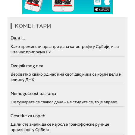
КОМЕНТАРИ
Da, ali...
Како преживети прва три дана катастрофе у Србији, и за
шта нас припрема ЕУ
Dvojnik mog oca
Вероватно свако од нас има свог двојника са којим дели и
сличну ДНК
Nemogućnost tusiranja
Не туширате се сваког дана – не стидите се, то је здраво
Cestitke za uspeh
Да ли сте знали да се најбоље грамофонске ручице
производе у Србији