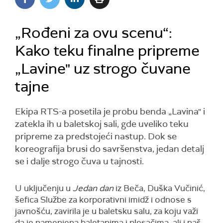
„Rođeni za ovu scenu“:
Kako teku finalne pripreme
„Lavine" uz strogo čuvane
tajne
Ekipa RTS-a posetila je probu benda „Lavina" i
zatekla ih u baletskoj sali, gde uveliko teku
pripreme za predstojeći nastup. Dok se
koreografija brusi do savršenstva, jedan detalj
se i dalje strogo čuva u tajnosti.
U uključenju u
Jedan dan
iz Beča, Duška Vučinić,
šefica Službe za korporativni imidž i odnose s
javnošću, zavirila je u baletsku salu, za koju važi
da je namenjena baletanima i plesačima, ali i naš