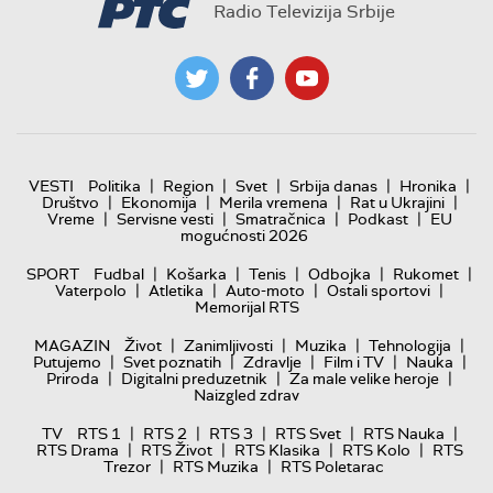
Radio Televizija Srbije
|
|
|
|
|
VESTI
Politika
Region
Svet
Srbija danas
Hronika
|
|
|
|
Društvo
Ekonomija
Merila vremena
Rat u Ukrajini
|
|
|
|
Vreme
Servisne vesti
Smatračnica
Podkast
EU
mogućnosti 2026
|
|
|
|
|
SPORT
Fudbal
Košarka
Tenis
Odbojka
Rukomet
|
|
|
|
Vaterpolo
Atletika
Auto-moto
Ostali sportovi
Memorijal RTS
|
|
|
|
MAGAZIN
Život
Zanimljivosti
Muzika
Tehnologija
|
|
|
|
|
Putujemo
Svet poznatih
Zdravlje
Film i TV
Nauka
|
|
|
Priroda
Digitalni preduzetnik
Za male velike heroje
Naizgled zdrav
|
|
|
|
|
TV
RTS 1
RTS 2
RTS 3
RTS Svet
RTS Nauka
|
|
|
|
RTS Drama
RTS Život
RTS Klasika
RTS Kolo
RTS
|
|
Trezor
RTS Muzika
RTS Poletarac