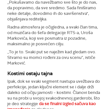
„Pokušavamo da navežbamo sve što je do nas,
da popravimo, da sve sredimo. Sada finiširamo
neke detalje, dovodimo ih do savršenstva",
objašnjava rediteljka.
Radna atmosfera je očigledna, a svaki član tima,
od muzičara do šefa delegacije RTS-a, Uroša
Markovića, koji sve posmatra iz pozadine,
maksimalno je posvećen cilju.
„To je to. Svaki put se naježim kad gledam ovo.
Stvarno su momci rođeni za ovu scenu“, ističe
Marković.
Kostimi ostaju tajna
Ipak, dok se svaki segment nastupa uvežbava do
perfekcije, jedan ključni element se i dalje drži
daleko od očiju javnosti – kostimi. Članovi benda
su na probi u svojoj svakodnevnoj garderobi, što
je deo strategije
da se finalni izgled sačuva kao