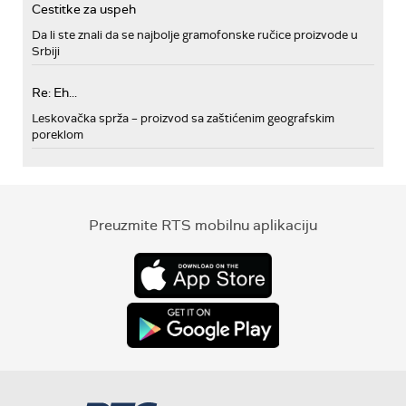
Cestitke za uspeh
Da li ste znali da se najbolje gramofonske ručice proizvode u
Srbiji
Re: Eh...
Leskovačka sprža – proizvod sa zaštićenim geografskim
poreklom
Preuzmite RTS mobilnu aplikaciju