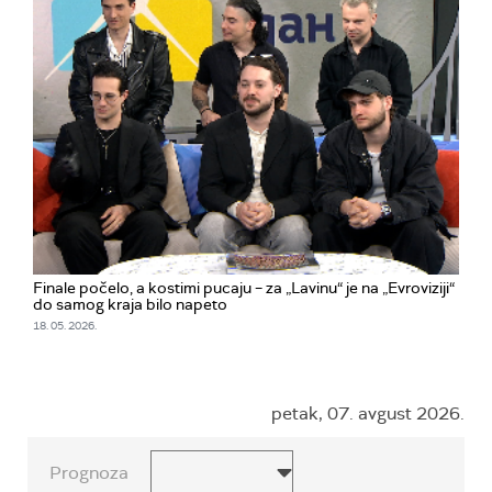
Finale počelo, a kostimi pucaju – za „Lavinu“ je na „Evroviziji“
do samog kraja bilo napeto
18. 05. 2026.
petak, 07. avgust 2026.
Prognoza