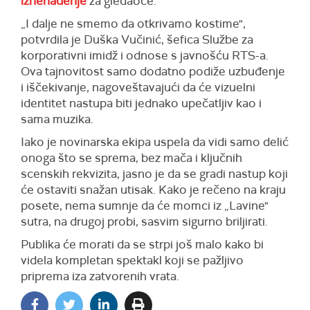
iznenađenje
za gledaoce.
„I dalje ne smemo da otkrivamo kostime",
potvrdila je Duška Vučinić, šefica Službe za
korporativni imidž i odnose s javnošću RTS-a.
Ova tajnovitost samo dodatno podiže uzbuđenje
i iščekivanje, nagoveštavajući da će vizuelni
identitet nastupa biti jednako upečatljiv kao i
sama muzika.
Iako je novinarska ekipa uspela da vidi samo delić
onoga što se sprema, bez mača i ključnih
scenskih rekvizita, jasno je da se gradi nastup koji
će ostaviti snažan utisak. Kako je rečeno na kraju
posete, nema sumnje da će momci iz „Lavine"
sutra, na drugoj probi, sasvim sigurno briljirati.
Publika će morati da se strpi još malo kako bi
videla kompletan spektakl koji se pažljivo
priprema iza zatvorenih vrata.