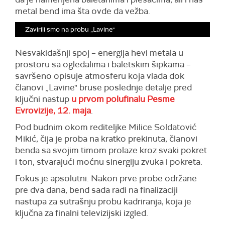
metal bend ima šta ovde da vežba.
Zavirili smo na probu „Lavine"
Nesvakidašnji spoj – energija hevi metala u
prostoru sa ogledalima i baletskim šipkama –
savršeno opisuje atmosferu koja vlada dok
članovi „Lavine" bruse poslednje detalje pred
ključni nastup
u prvom polufinalu Pesme
Evrovizije, 12. maja
.
Pod budnim okom rediteljke Milice Soldatović
Mikić, čija je proba na kratko prekinuta, članovi
benda sa svojim timom prolaze kroz svaki pokret
i ton, stvarajući moćnu sinergiju zvuka i pokreta.
Fokus je apsolutni. Nakon prve probe održane
pre dva dana, bend sada radi na finalizaciji
nastupa za sutrašnju probu kadriranja, koja je
ključna za finalni televizijski izgled.