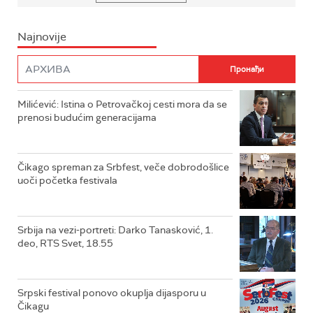
Najnovije
Milićević: Istina o Petrovačkoj cesti mora da se
prenosi budućim generacijama
Čikago spreman za Srbfest, veče dobrodošlice
uoči početka festivala
Srbija na vezi-portreti: Darko Tanasković, 1.
deo, RTS Svet, 18.55
Srpski festival ponovo okuplja dijasporu u
Čikagu