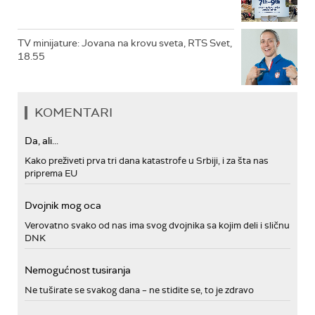
TV minijature: Jovana na krovu sveta, RTS Svet,
18.55
KOMENTARI
Da, ali...
Kako preživeti prva tri dana katastrofe u Srbiji, i za šta nas
priprema EU
Dvojnik mog oca
Verovatno svako od nas ima svog dvojnika sa kojim deli i sličnu
DNK
Nemogućnost tusiranja
Ne tuširate se svakog dana – ne stidite se, to je zdravo