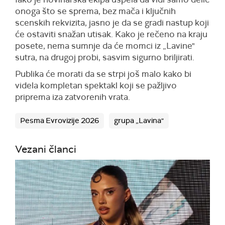
onoga što se sprema, bez mača i ključnih
scenskih rekvizita, jasno je da se gradi nastup koji
će ostaviti snažan utisak. Kako je rečeno na kraju
posete, nema sumnje da će momci iz „Lavine"
sutra, na drugoj probi, sasvim sigurno briljirati.
Publika će morati da se strpi još malo kako bi
videla kompletan spektakl koji se pažljivo
priprema iza zatvorenih vrata.
Pesma Evrovizije 2026
grupa „Lavina"
Vezani članci