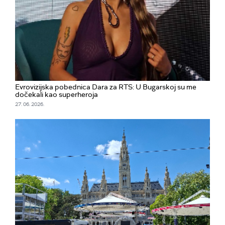
Evrovizijska pobednica Dara za RTS: U Bugarskoj su me
dočekali kao superheroja
27. 06. 2026.