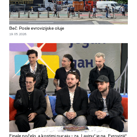
Beč: Posle evrovizijske oluje
19. 05. 2026.
Finale počelo, a kostimi pucaju – za „Lavinu“ je na „Evroviziji“