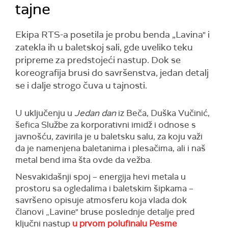
tajne
Ekipa RTS-a posetila je probu benda „Lavina" i
zatekla ih u baletskoj sali, gde uveliko teku
pripreme za predstojeći nastup. Dok se
koreografija brusi do savršenstva, jedan detalj
se i dalje strogo čuva u tajnosti.
U uključenju u
Jedan dan
iz Beča, Duška Vučinić,
šefica Službe za korporativni imidž i odnose s
javnošću, zavirila je u baletsku salu, za koju važi
da je namenjena baletanima i plesačima, ali i naš
metal bend ima šta ovde da vežba.
Nesvakidašnji spoj – energija hevi metala u
prostoru sa ogledalima i baletskim šipkama –
savršeno opisuje atmosferu koja vlada dok
članovi „Lavine" bruse poslednje detalje pred
ključni nastup
u prvom polufinalu Pesme