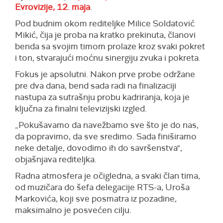
Evrovizije, 12. maja
.
Pod budnim okom rediteljke Milice Soldatović
Mikić, čija je proba na kratko prekinuta, članovi
benda sa svojim timom prolaze kroz svaki pokret
i ton, stvarajući moćnu sinergiju zvuka i pokreta.
Fokus je apsolutni. Nakon prve probe održane
pre dva dana, bend sada radi na finalizaciji
nastupa za sutrašnju probu kadriranja, koja je
ključna za finalni televizijski izgled.
„Pokušavamo da navežbamo sve što je do nas,
da popravimo, da sve sredimo. Sada finiširamo
neke detalje, dovodimo ih do savršenstva",
objašnjava rediteljka.
Radna atmosfera je očigledna, a svaki član tima,
od muzičara do šefa delegacije RTS-a, Uroša
Markovića, koji sve posmatra iz pozadine,
maksimalno je posvećen cilju.