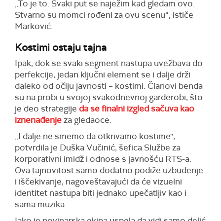
„To je to. Svaki put se naježim kad gledam ovo.
Stvarno su momci rođeni za ovu scenu“, ističe
Marković.
Kostimi ostaju tajna
Ipak, dok se svaki segment nastupa uvežbava do
perfekcije, jedan ključni element se i dalje drži
daleko od očiju javnosti – kostimi. Članovi benda
su na probi u svojoj svakodnevnoj garderobi, što
je deo strategije
da se finalni izgled sačuva kao
iznenađenje
za gledaoce.
„I dalje ne smemo da otkrivamo kostime",
potvrdila je Duška Vučinić, šefica Službe za
korporativni imidž i odnose s javnošću RTS-a.
Ova tajnovitost samo dodatno podiže uzbuđenje
i iščekivanje, nagoveštavajući da će vizuelni
identitet nastupa biti jednako upečatljiv kao i
sama muzika.
Iako je novinarska ekipa uspela da vidi samo delić