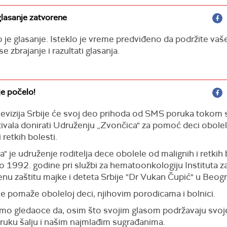
 glasanje zatvorene
je glasanje. Isteklo je vreme predviđeno da podržite vaše
e zbrajanje i razultati glasanja.
je počelo!
levizija Srbije će svoj deo prihoda od SMS poruka tokom s
tivala donirati Udruženju „Zvončica" za pomoć deci obole
 retkih bolesti.
" je udruženje roditelja dece obolele od malignih i retkih 
 1992. godine pri službi za hematoonkologiju Instituta z
nu zaštitu majke i deteta Srbije "Dr Vukan Čupić" u Beog
e pomaže oboleloj deci, njihovim porodicama i bolnici.
o gledaoce da, osim što svojim glasom podržavaju svoje
ruku šalju i našim najmlađim sugrađanima.