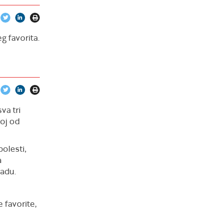
g favorita.
va tri
loj od
bolesti,
a
radu.
 favorite,