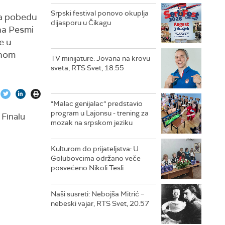
Srpski festival ponovo okuplja
za pobedu
dijasporu u Čikagu
 na Pesmi
e u
čnom
TV minijature: Jovana na krovu
sveta, RTS Svet, 18.55
"Malac genijalac“ predstavio
program u Lajonsu - trening za
 Finalu
mozak na srpskom jeziku
Kulturom do prijateljstva: U
Golubovcima održano veče
posvećeno Nikoli Tesli
Naši susreti: Nebojša Mitrić –
nebeski vajar, RTS Svet, 20.57