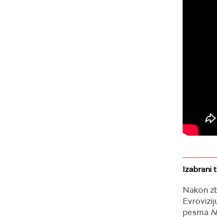
Izabrani 
Nakon zbr
Evrovizi
pesma
N