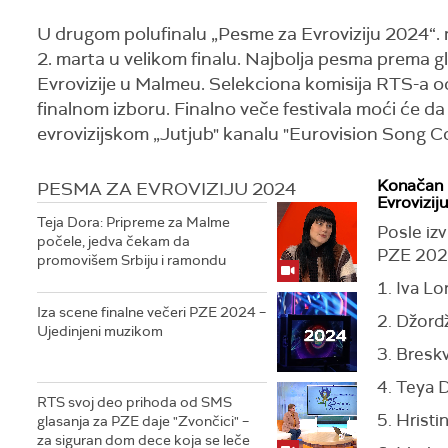
U drugom polufinalu „Pesme za Evroviziju 2024“. n
2. marta u velikom finalu. Najbolja pesma prema gl
Evrovizije u Malmeu. Selekciona komisija RTS-a o
finalnom izboru. Finalno veče festivala moći će d
evrovizijskom „Jutjub" kanalu "Eurovision Song C
Konačan r
PESMA ZA EVROVIZIJU 2024
Evroviziju
Teja Dora: Pripreme za Malme
Posle iz
počele, jedva čekam da
PZE 2024
promovišem Srbiju i ramondu
1. Iva L
Iza scene finalne večeri PZE 2024 –
2. Džord
Ujedinjeni muzikom
3. Bresk
4. Teya 
RTS svoj deo prihoda od SMS
5. Hristi
glasanja za PZE daje "Zvončici" –
za siguran dom dece koja se leče