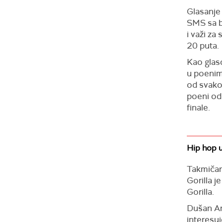
Glasanje 
SMS sa b
i važi za
20 puta.
Kao glaso
u poenim
od svakog
poeni od 
finale.
Hip hop u
Takmičar
Gorilla j
Gorilla.
Dušan An
interesuj