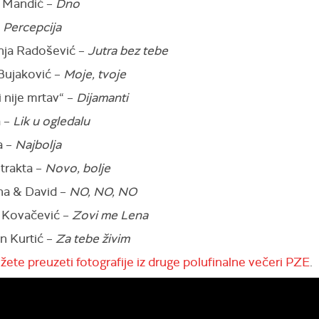
 Mandić –
Dno
–
Percepcija
ja Radošević –
Jutra bez tebe
 Bujaković –
Moje, tvoje
 nije mrtav“ –
Dijamanti
a –
Lik u ogledalu
a –
Najbolja
trakta –
Novo, bolje
na & David –
NO, NO, NO
 Kovačević –
Zovi me Lena
n Kurtić –
Za tebe živim
ete preuzeti fotografije iz druge polufinalne večeri PZE
.