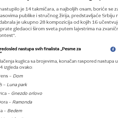
astupilo je 14 takmičara, a najboljih osam, boriće se 
asovima publike i stručnog žirija, predstavljaće Srbiju
dabrala je ukupno 28 kompozicija od kojih 16 učestvuj
a prate gledaoci širom sveta putem lajvstrima na zvani
ontest".
edosled nastupa svih finalista „Pesme za
“
vlačenja kuglica sa brojevima, konačan raspored nastupa u
 izgleda ovako:
orens –
Dom
ži –
Luna park
vica –
Gnezdo orlovo
Dora –
Ramonda
na –
Bedem