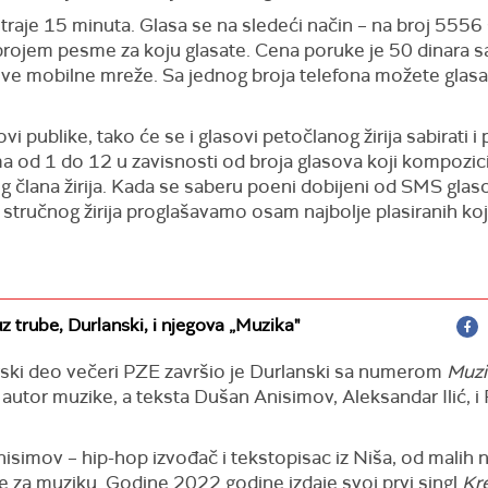
traje 15 minuta. Glasa se na sledeći način – na broj 5556 
rojem pesme za koju glasate. Cena poruke je 50 dinara
 sve mobilne mreže. Sa jednog broja telefona možete glasat
vi publike, tako će se i glasovi petočlanog žirija sabirati i 
a od 1 do 12 u zavisnosti od broja glasova koji kompozici
 člana žirija. Kada se saberu poeni dobijeni od SMS glas
stručnog žirija proglašavamo osam najbolje plasiranih koji
z trube, Durlanski, i njegova „Muzika"
ski deo večeri PZE završio je Durlanski sa numerom
Muzi
e autor muzike, a teksta Dušan Anisimov, Aleksandar Ilić, i
isimov – hip-hop izvođač i tekstopisac iz Niša, od malih 
e za muziku. Godine 2022 godine izdaje svoj prvi singl
Kr