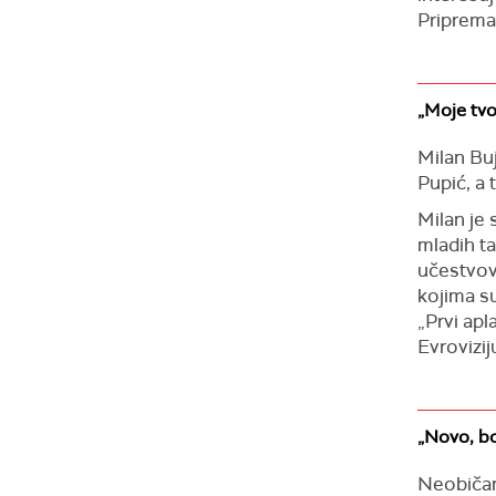
Priprem
„Moje tvo
Milan Bu
Pupić, a 
Milan je
mladih t
učestvov
kojima su
„Prvi ap
Evrovizij
„Novo, bo
Neobičan