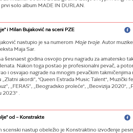
a prvi solo album MADE IN DURLAN.
je" i Milan Bujaković na sceni PZE
jaković nastupio je sa numerom
Moje tvoje
. Autor muzike
teksta Maja Sar.
 sa šesnaest godina osvojio prvu nagradu za amatersko t
alenata. Nakon toga postao je profesionalni pevač, a poto
ao i osvajao nagrade na mnogim pevačkim takmičenjima
 „Zlatni akordi“, "Queen Estrada Music Talent", Muzički fe
lauz“, „FERAS“, „Beogradsko proleće", „Beovizija 2020", 
u 2023" .
lje" od – Konstrakte
 scenski nastup obeležio je Konstraktino izvođenje pes