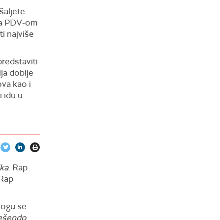
šaljete
 sa PDV-om
i najviše
predstaviti
ja dobije
ova kao i
 idu u
ka
. Rap
 Rap
nogu se
ešendo
.