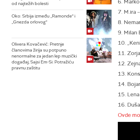
6. Marko
od najtežih bolesti
7. M.ira 
Oko: Srbija između „Ramonde“ i
8. Neman
„Gnezda orlovog“
9. Milan
10. „Keni
Olivera Kovačević: Pretnje
članovima žirija su potpuno
11. Zorj
nenormalne za jedan lep muzički
događaj; Sajsi Em-Si: Potražiću
12. Zejn
pravnu zaštitu
13. Kons
14. Boja
15. Lena
16. Duša
Ovde mož