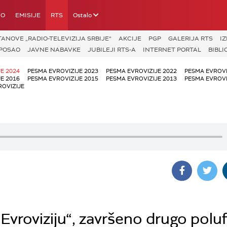
IO
EMISIJE
RTS
Ostalo
ANOVE „RADIO-TELEVIZIJA SRBIJE“
AKCIJE
PGP
GALERIJA RTS
I
POSAO
JAVNE NABAVKE
JUBILEJI RTS-A
INTERNET PORTAL
BIBLI
E 2024
PESMA EVROVIZIJE 2023
PESMA EVROVIZIJE 2022
PESMA EVROVI
E 2016
PESMA EVROVIZIJE 2015
PESMA EVROVIZIJE 2013
PESMA EVROVI
ROVIZIJE
 Evroviziju“, završeno drugo poluf