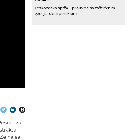
Leskovačka sprža – proizvod sa zaštićenim
geografskim poreklom
 „Pesme za
strakta i
 Zejna sa