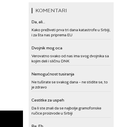
KOMENTARI
Da, ali...
Kako preživeti prva tri dana katastrofe u Srbiji,
i za šta nas priprema EU
Dvojnik mog oca
Verovatno svako od nas ima svog dvojnika sa
kojim deli i sličnu DNK
Nemogućnost tusiranja
Ne tuširate se svakog dana – ne stidite se, to
je zdravo
Cestitke za uspeh
Da li ste znali da se najbolje gramofonske
ručice proizvode u Srbiji
Re: Eh...