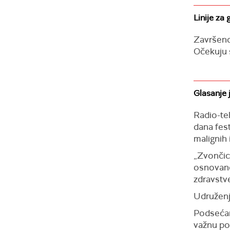
Linije za
Završeno 
Očekuju s
Glasanje 
Radio-te
dana fes
malignih i
„Zvončica
osnovano
zdravstve
Udruženj
Podsećam
važnu po