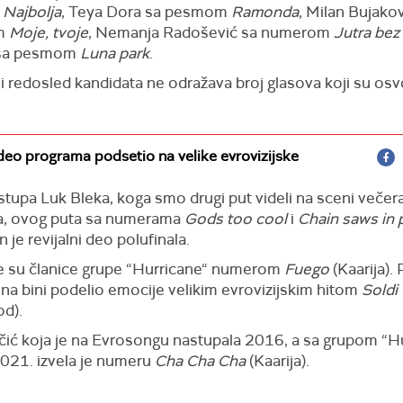
m
Najbolja
, Teya Dora sa pesmom
Ramonda
, Milan Bujakov
m
Moje, tvoje
, Nemanja Radošević sa numerom
Jutra bez
 sa pesmom
Luna park
.
redosled kandidata ne odražava broj glasova koji su osvoj
 deo programa podsetio na velike evrovizijske
stupa Luk Bleka, koga smo drugi put videli na sceni večer
a, ovog puta sa numerama
Gods too cool
i
Chain saws in 
n je revijalni deo polufinala.
e su članice grupe “Hurricane“ numerom
Fuego
(Kaarija). 
 na bini podelio emocije velikim evrovizijskim hitom
Soldi
d).
čić koja je na Evrosongu nastupala 2016, a sa grupom “H
2021. izvela je numeru
Cha Cha Cha
(Kaarija).