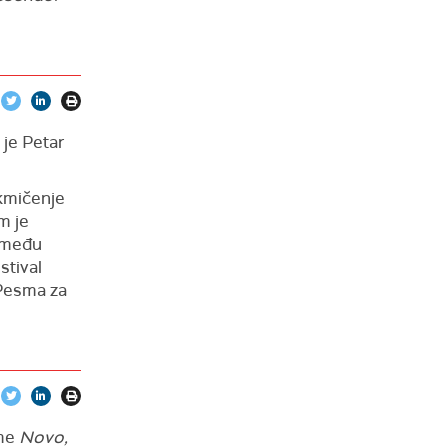
 je Petar
akmičenje
m je
 među
stival
„Pesma za
me
Novo,