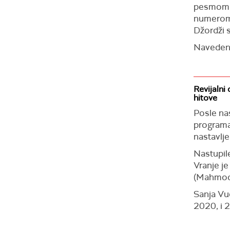
pesmo
numero
Džordži
Navedeni 
Revijalni
hitove
Posle na
program
nastavlje
Nastupil
Vranje je
(Mahmoo
Sanja Vu
2020, i 