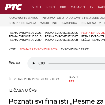
RTS
VESTI
SPORT
OKO
MAGAZIN
TV
RAD
O JAVNOM SERVISU
INFORMATOR O RADU JAVNE MEDIJSKE UST
RTS PREDSTAVLJA
MARKETING
DIJASPORA
DIGITALNA TV
PESMA EVROVIZIJE 2026
PESMA EVROVIZIJE 2025
PESMA EVROVIZIJ
PESMA EVROVIZIJE 2018
PESMA EVROVIZIJE 2017
PESMA EVROVIZIJ
PESMA EVROVIZIJE 2009
PESMA EVROVIZIJE 2008
DEČJA PESMA EV
VESTI
PESMA ZA EVROVIZIJU 2024
EVROVIZIJSKE PRIČE
Čitaj mi!
IZVOR:
ČETVRTAK, 29.02.2024, 20:10 -> 00:24
RTS
IZ ČASA U ČAS
Poznati svi finalisti „Pesme za