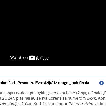
takmičari „Pesme za Evroviziju" iz drugog polufinala
ajanja i dodele pristiglih glasova publike i žirija, u finale
ju 2024“, plasirali su se Iva Lorens sa numerom
Dom
, Kon
ovo, bolje
, Dušan Kurtić sa pesmom
Za tebe živim
, zatim