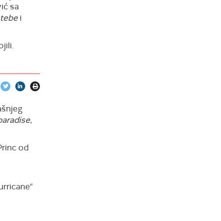
ić sa
 tebe
i
ili.
ašnjeg
paradise
,
Princ od
urricane“