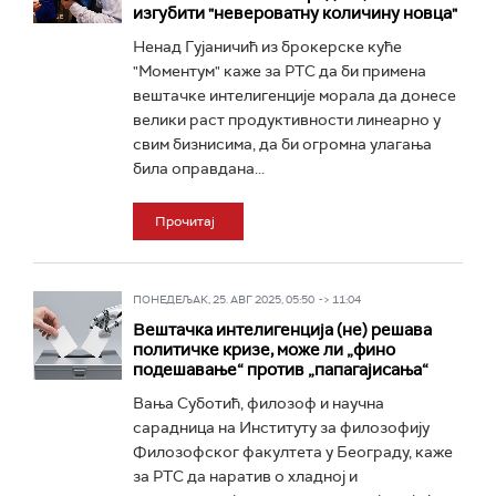
изгубити "невероватну количину новца"
Ненад Гујаничић из брокерске куће
"Моментум" каже за РТС да би примена
вештачке интелигенције морала да донесе
велики раст продуктивности линеарно у
свим бизнисима, да би огромна улагања
била оправдана...
Прочитај
ПОНЕДЕЉАК, 25. АВГ 2025, 05:50 -> 11:04
Вештачка интелигенција (не) решава
политичке кризе, може ли „фино
подешавање“ против „папагајисања“
Вања Суботић, филозоф и научна
сарадница на Институту за филозофију
Филозофског факултета у Београду, каже
за РТС да наратив о хладној и