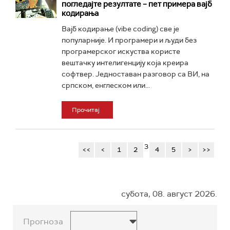
погледајте резултате – пет примера вајб
кодирања
Вајб кодирање (vibe coding) све је
популарније. И програмери и људи без
програмерског искуства користе
вештачку интелигенцију која креира
софтвер. Једноставан разговор са ВИ, на
српском, енглеском или...
Прочитај
3
<<
<
1
2
4
5
>
>>
субота, 08. август 2026.
Прогноза