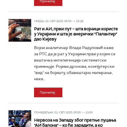
Прочитај
СРЕДА, 10. СЕП 2025, 05:50 -> 15:28
Рат и АИ, први пут – шта војници користе
у Украјини и шта је амерички "Палантир"
дао Кијеву
Војни аналитичар Владе Радуловић каже
за РТС да је рат у Украјини први у којем се
вештачка интелигенција систематски
примењује. Ројеви дронова, компјутерски
"вид" на бојишту, обавештајно мапирање,
неки...
Прочитај
ПОНЕДЕЉАК, 01. СЕП 2025, 05:50 -> 13:00
Нервоза на Западу због претње пуцања
"АИ балона" – ко ће зарадити, а ко