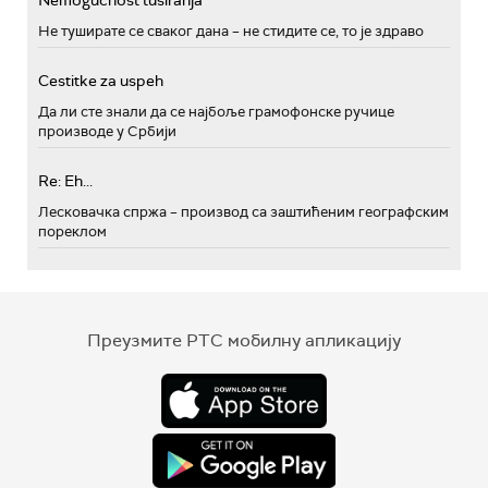
Nemogućnost tusiranja
Не туширате се сваког дана – не стидите се, то је здраво
Cestitke za uspeh
Да ли сте знали да се најбоље грамофонске ручице
производе у Србији
Re: Eh...
Лесковачка спржа – производ са заштићеним географским
пореклом
Преузмите РТС мобилну апликацију