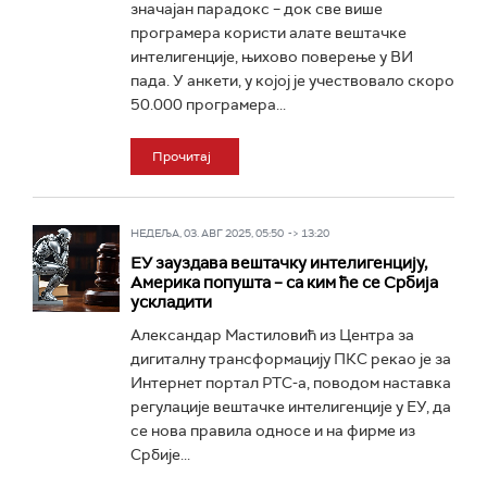
значајан парадокс – док све више
програмера користи алате вештачке
интелигенције, њихово поверење у ВИ
пада. У анкети, у којој је учествовало скоро
50.000 програмера...
Прочитај
НЕДЕЉА, 03. АВГ 2025, 05:50 -> 13:20
ЕУ зауздава вештачку интелигенцију,
Америка попушта – са ким ће се Србија
ускладити
Александар Мастиловић из Центра за
дигиталну трансформацију ПКС рекао је за
Интернет портал РТС-а, поводом наставка
регулације вештачке интелигенције у ЕУ, да
се нова правила односе и на фирме из
Србије...