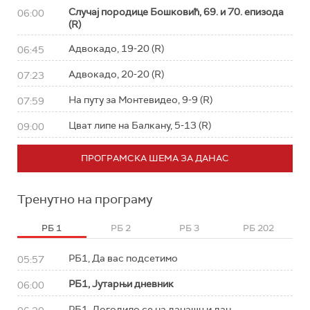
Случај породице Бошковић, 69. и 70. епизода
06:00
(R)
Адвокадо, 19-20 (R)
06:45
Адвокадо, 20-20 (R)
07:23
На путу за Монтевидео, 9-9 (R)
07:59
Цват липе на Балкану, 5-13 (R)
09:00
ПРОГРАМСКА ШЕМА ЗА ДАНАС
Тренутно на програму
РБ 1
РБ 2
РБ 3
РБ 202
РБ1, Да вас подсетимо
05:57
РБ1, Јутарњи дневник
06:00
РБ1, Догодило се на данашњи дан