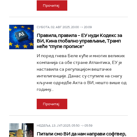
Прочитај
СУБОТА, 02. АВГ 2025, 20:00 -> 20:09
Правила, правила – ЕУ нуди Кодекс за
ВИ, Кина глобално управљање, Трамп
неће "глупе прописе"
И поред гнева Беле куће и многих великих
компанија са обе стране Атлантика, ЕУ је
наставила са регулацијом вештачке
интелигенције. Данас су ступиле на снагу
кључне одредбе Акта о ВИ, нешто више од
годину...
Прочитај
НЕДЕЉА, 13. ЈУЛ 2025, 05:50 -> 05:59
Питали смо ВИ да нам направи софтвер,