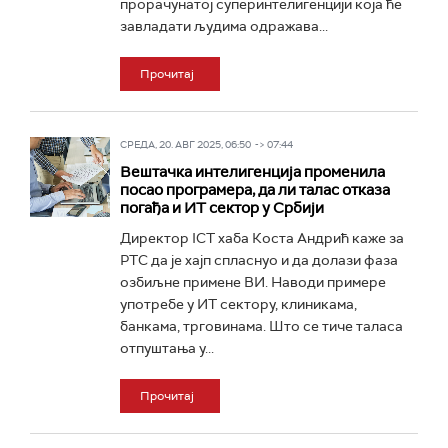
прорачунатој суперинтелигенцији која ће
завладати људима одражава...
Прочитај
СРЕДА, 20. АВГ 2025, 06:50 -> 07:44
Вештачка интелигенција променила
посао програмера, да ли талас отказа
погађа и ИТ сектор у Србији
Директор ICT хаба Коста Андрић каже за
РТС да је хајп спласнуо и да долази фаза
озбиљне примене ВИ. Наводи примере
употребе у ИТ сектору, клиникама,
банкама, трговинама. Што се тиче таласа
отпуштања у...
Прочитај