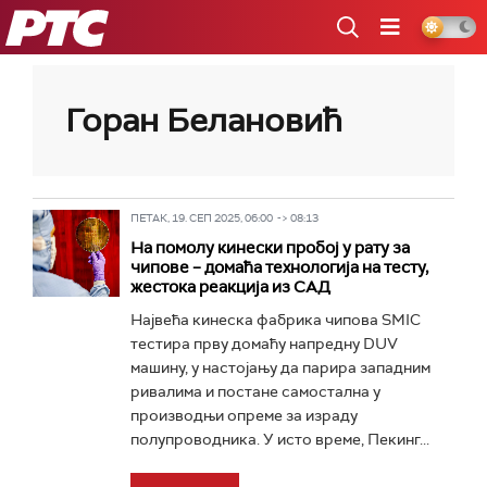
РТС
Горан Белановић
ПЕТАК, 19. СЕП 2025, 06:00 -> 08:13
На помолу кинески пробој у рату за
чипове – домаћа технологија на тесту,
жестока реакција из САД
Највећа кинеска фабрика чипова SMIC
тестира прву домаћу напредну DUV
машину, у настојању да парира западним
ривалима и постане самостална у
производњи опреме за израду
полупроводника. У исто време, Пекинг...