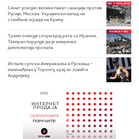
Сенат усвојио велики пакет санкција против
Русије; Москва: Украјински напад на
стамбене зграде на Криму
Трамп очекује скори крај рата са Ираном,
Техеран поручује да је америчка
дипломатија пропала
Испале српска Американка и Рускиња –
изненађења у Торонту, крај за Јовић и
Андрејеву