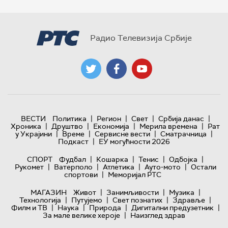
Радио Телевизија Србије
|
|
|
|
ВЕСТИ
Политика
Регион
Свет
Србија данас
|
|
|
|
Хроника
Друштво
Економија
Мерила времена
Рат
|
|
|
|
у Украјини
Време
Сервисне вести
Сматрачница
|
Подкаст
ЕУ могућности 2026
|
|
|
|
СПОРТ
Фудбал
Кошарка
Тенис
Одбојка
|
|
|
|
Рукомет
Ватерполо
Атлетика
Ауто-мото
Остали
|
спортови
Меморијал РТС
|
|
|
МАГАЗИН
Живот
Занимљивости
Музика
|
|
|
|
Технологијa
Путујемо
Свет познатих
Здравље
|
|
|
|
Филм и ТВ
Наука
Природа
Дигитални предузетник
|
За мале велике хероје
Наизглед здрав