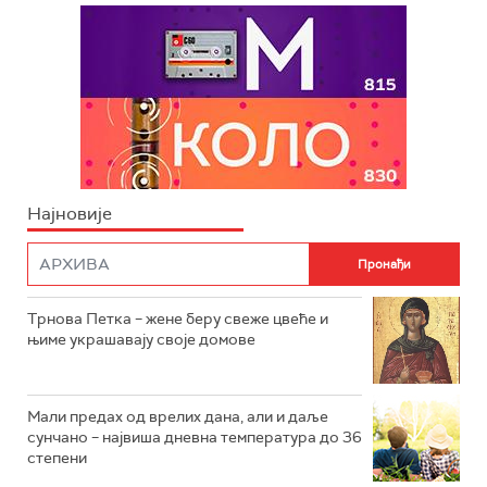
Најновије
Трнова Петка – жене беру свеже цвеће и
њиме украшавају своје домове
Мали предах од врелих дана, али и даље
сунчано – највиша дневна температура до 36
степени