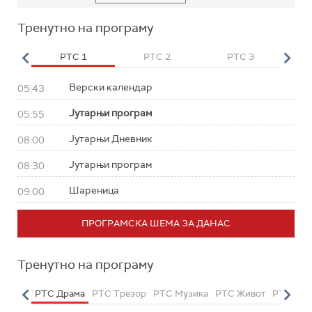
Тренутно на програму
HD
РТС 1
РТС 2
РТС 3
Р
Верски календар
05:43
Јутарњи програм
05:55
Јутарњи Дневник
08:00
Јутарњи програм
08:30
Шареница
09:00
ПРОГРАМСКА ШЕМА ЗА ДАНАС
Тренутно на програму
етарац
РТС Драма
РТС Трезор
РТС Музика
РТС Живот
РТС Кла