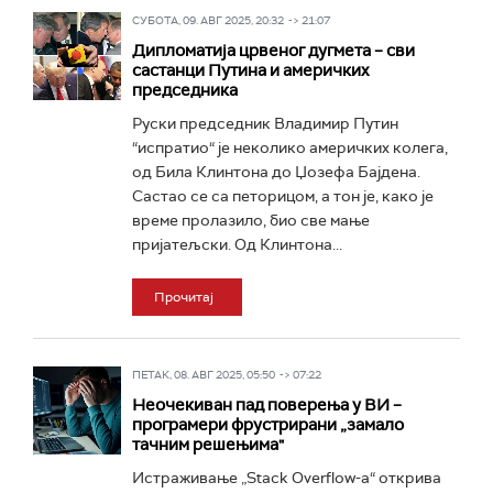
СУБОТА, 09. АВГ 2025, 20:32 -> 21:07
Дипломатија црвеног дугмета – сви
састанци Путина и америчких
председника
Руски председник Владимир Путин
“испратио“ је неколико америчких колега,
од Била Клинтона до Џозефа Бајдена.
Састао се са петорицом, а тон је, како је
време пролазило, био све мање
пријатељски. Од Клинтона...
Прочитај
ПЕТАК, 08. АВГ 2025, 05:50 -> 07:22
Неочекиван пад поверења у ВИ –
програмери фрустрирани „замало
тачним решењима"
Истраживање „Stack Overflow-а“ открива