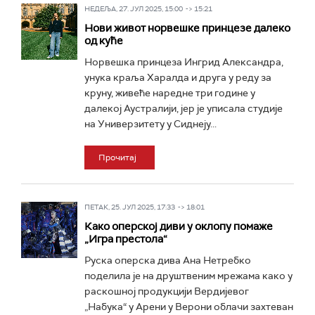
НЕДЕЉА, 27. ЈУЛ 2025, 15:00 -> 15:21
Нови живот норвешке принцезе далеко
од куће
Норвешка принцеза Ингрид Александра,
унука краља Харалда и друга у реду за
круну, живеће наредне три године у
далекој Аустралији, јер је уписала студије
на Универзитету у Сиднеју...
Прочитај
ПЕТАК, 25. ЈУЛ 2025, 17:33 -> 18:01
Како оперској диви у оклопу помаже
„Игра престола“
Руска оперска дива Ана Нетребко
поделила је на друштвеним мрежама како у
раскошној продукцији Вердијевог
„Набука“ у Арени у Верони облачи захтеван