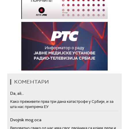
КОМЕНТАРИ
Da, ali...
Како преживети прва три дана катастрофе у Србији, и за
шта нас припрема ЕУ
Dvojnik mog oca
Вероватно свако од нас има свог двојника са којим дели и