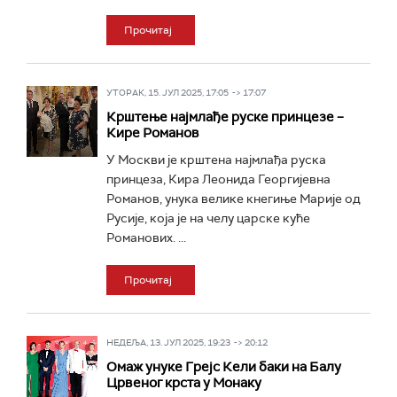
Прочитај
УТОРАК, 15. ЈУЛ 2025, 17:05 -> 17:07
Крштење најмлађе руске принцезе –
Кире Романов
У Москви је крштена најмлађа руска
принцеза, Кира Леонида Георгијевна
Романов, унука велике кнегиње Марије од
Русије, која је на челу царске куће
Романових. ...
Прочитај
НЕДЕЉА, 13. ЈУЛ 2025, 19:23 -> 20:12
Омаж унуке Грејс Кели баки на Балу
Црвеног крста у Монаку