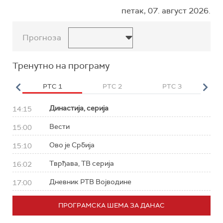
петак, 07. август 2026.
Прогноза
Тренутно на програму
HD
РТС 1
РТС 2
РТС 3
Р
Династија, серија
14:15
Вести
15:00
Ово је Србија
15:10
Тврђава, ТВ серија
16:02
Дневник РТВ Војводине
17:00
ПРОГРАМСКА ШЕМА ЗА ДАНАС