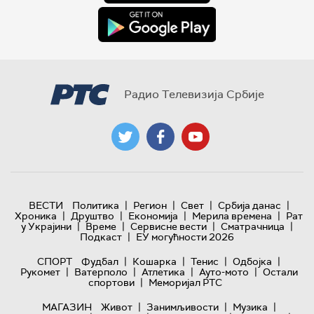
Радио Телевизија Србије
|
|
|
|
ВЕСТИ
Политика
Регион
Свет
Србија данас
|
|
|
|
Хроника
Друштво
Економија
Мерила времена
Рат
|
|
|
|
у Украјини
Време
Сервисне вести
Сматрачница
|
Подкаст
ЕУ могућности 2026
|
|
|
|
СПОРТ
Фудбал
Кошарка
Тенис
Одбојка
|
|
|
|
Рукомет
Ватерполо
Атлетика
Ауто-мото
Остали
|
спортови
Меморијал РТС
|
|
|
МАГАЗИН
Живот
Занимљивости
Музика