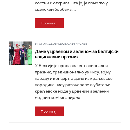
костим и открила шта јој је помогло у
сценским борбама. ...
Прочитај
УТОРАК, 22. ЈУЛ 2025, 07:14 -> 07:38
Даме у црвеном и зеленом за белгијски
национални празник
У Белгији је прослављен национални
празник, традиционално уз мису, војну
параду и концерт, а даме из краљевске
породице нису разочарале љубитеље
краљевске моде у црвеним и зеленим
модним комбинацијама...
Прочитај