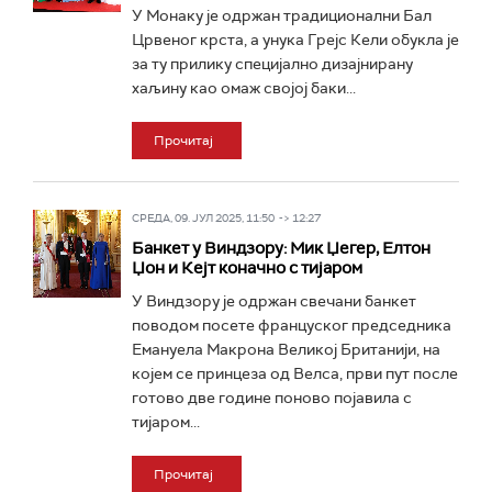
У Монаку је одржан традиционални Бал
Црвеног крста, а унука Грејс Кели обукла је
за ту прилику специјално дизајнирану
хаљину као омаж својој баки...
Прочитај
СРЕДА, 09. ЈУЛ 2025, 11:50 -> 12:27
Банкет у Виндзору: Мик Џегер, Елтон
Џон и Кејт коначно с тијаром
У Виндзору је одржан свечани банкет
поводом посете француског председника
Емануела Макрона Великој Британији, на
којем се принцеза од Велса, први пут после
готово две године поново појавила с
тијаром...
Прочитај