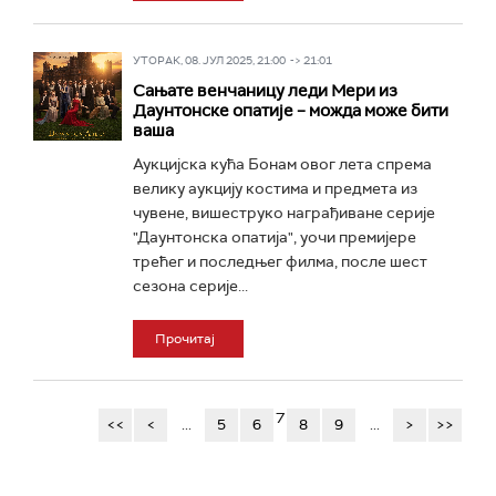
УТОРАК, 08. ЈУЛ 2025, 21:00 -> 21:01
Сањате венчаницу леди Мери из
Даунтонске опатије – можда може бити
ваша
Аукцијска кућа Бонам овог лета спрема
велику аукцију костима и предмета из
чувене, вишеструко награђиване серије
"Даунтонска опатија", уочи премијере
трећег и последњег филма, после шест
сезона серије...
Прочитај
7
<<
<
...
5
6
8
9
...
>
>>