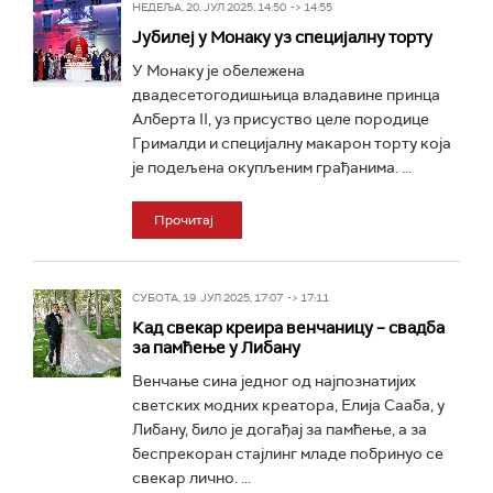
НЕДЕЉА, 20. ЈУЛ 2025, 14:50 -> 14:55
Јубилеј у Монаку уз специјалну торту
У Монаку је обележена
двадесетогодишњица владавине принца
Алберта II, уз присуство целе породице
Грималди и специјалну макарон торту која
је подељена окупљеним грађанима. ...
Прочитај
СУБОТА, 19. ЈУЛ 2025, 17:07 -> 17:11
Кад свекар креира венчаницу – свадба
за памћење у Либану
Венчање сина једног од најпознатијих
светских модних креатора, Елија Сааба, у
Либану, било је догађај за памћење, а за
беспрекоран стајлинг младе побринуо се
свекар лично. ...