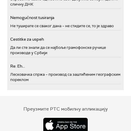
сличну ДНК
Nemogućnost tusiranja
Не туширате се сваког дана – не стидите се, то је здраво
Cestitke za uspeh
Да ли сте знали да се најбоље грамофонске ручице
производе у Србији
Re: Eh...
Лесковачка спржа – производ са заштићеним географским
пореклом
Преузмите РТС мобилну апликацију