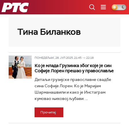
РТС
Тина Биланков
ПОНЕДЕЉАК, 28. ЈУЛ 2025, 21:45 -> 22:18
Ко је млада Грузинка због које је син
Софије Лорен прешао у православље
Детаљи грузијске православне свадбе
сина Софије Лорен. Ко је Маријам
Шарманашвили и како је Инстаграм
кумовао њиховој љубави. ...
Прочитај