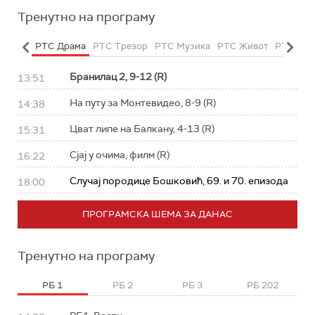
Тренутно на програму
етарац
РТС Драма
РТС Трезор
РТС Музика
РТС Живот
РТС Кла
Бранилац 2, 9-12 (R)
13:51
На путу за Монтевидео, 8-9 (R)
14:38
Цват липе на Балкану, 4-13 (R)
15:31
Сјај у очима, филм (R)
16:22
Случај породице Бошковић, 69. и 70. епизода
18:00
ПРОГРАМСКА ШЕМА ЗА ДАНАС
Тренутно на програму
РБ 1
РБ 2
РБ 3
РБ 202