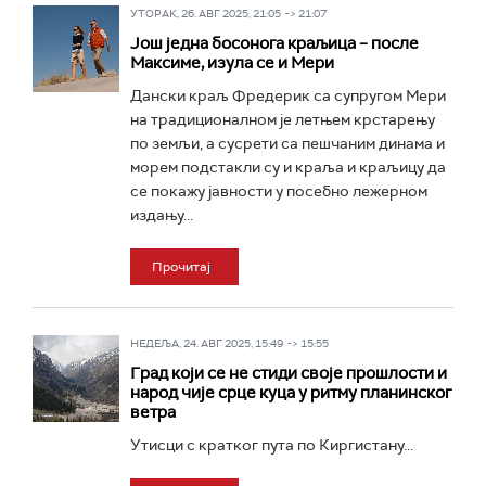
УТОРАК, 26. АВГ 2025, 21:05 -> 21:07
Још једна босонога краљица – после
Максиме, изула се и Мери
Дански краљ Фредерик са супругом Мери
на традиционалном је летњем крстарењу
по земљи, а сусрети са пешчаним динама и
морем подстакли су и краља и краљицу да
се покажу јавности у посебно лежерном
издању...
Прочитај
НЕДЕЉА, 24. АВГ 2025, 15:49 -> 15:55
Град који се не стиди своје прошлости и
народ чије срце куца у ритму планинског
ветра
Утисци с кратког пута по Киргистану...