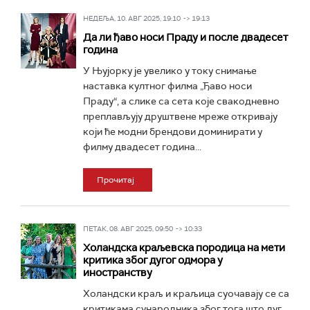
НЕДЕЉА, 10. АВГ 2025, 19:10 -> 19:13
Да ли ђаво носи Праду и после двадесет
година
У Њујорку је увелико у току снимање
наставка култног филма „Ђаво носи
Праду“, а слике са сета које свакодневно
преплављују друштвене мреже откривају
који ће модни брендови доминирати у
филму двадесет година...
Прочитај
ПЕТАК, 08. АВГ 2025, 09:50 -> 10:33
Холандска краљевска породица на мети
критика због дугог одмора у
иностранству
Холандски краљ и краљица суочавају се са
критикама сународника због тога што дуг