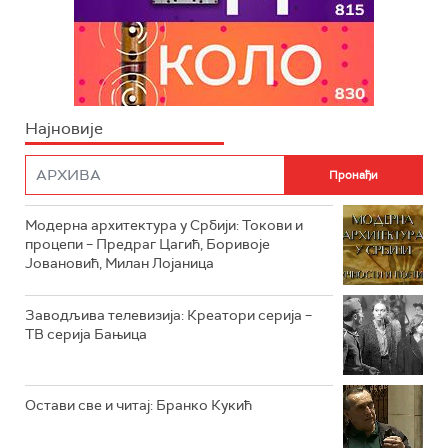
Најновије
Модерна архитектура у Србији: Токови и
процепи – Предраг Цагић, Боривоје
Јовановић, Милан Лојаница
Заводљива телевизија: Креатори серија –
ТВ серија Бањица
Остави све и читај: Бранко Кукић