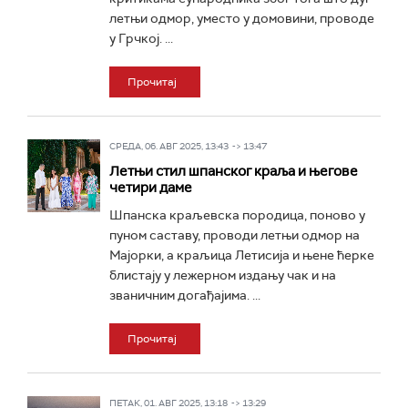
летњи одмор, уместо у домовини, проводе
у Грчкој. ...
Прочитај
СРЕДА, 06. АВГ 2025, 13:43 -> 13:47
Летњи стил шпанског краља и његове
четири даме
Шпанска краљевска породица, поново у
пуном саставу, проводи летњи одмор на
Мајорки, а краљица Летисија и њене ћерке
блистају у лежерном издању чак и на
званичним догађајима. ...
Прочитај
ПЕТАК, 01. АВГ 2025, 13:18 -> 13:29