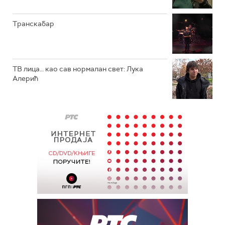
Транскабар
ТВ лица… као сав нормалан свет: Лука
Алерић