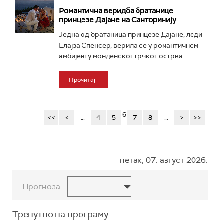
Романтична веридба братанице
принцезе Дајане на Санторинију
Једна од братаница принцезе Дајане, леди
Елајза Спенсер, верила се у романтичном
амбијенту монденског грчког острва...
Прочитај
6
<<
<
...
4
5
7
8
...
>
>>
петак, 07. август 2026.
Прогноза
Тренутно на програму