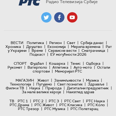
Радио Телевизија Србије
|
|
|
|
ВЕСТИ
Политика
Регион
Свет
Србија данас
|
|
|
|
Хроника
Друштво
Економија
Мерила времена
Рат
|
|
|
|
у Украјини
Време
Сервисне вести
Сматрачница
|
Подкаст
ЕУ могућности 2026
|
|
|
|
СПОРТ
Фудбал
Кошарка
Тенис
Одбојка
|
|
|
|
Рукомет
Ватерполо
Атлетика
Ауто-мото
Остали
|
спортови
Меморијал РТС
|
|
|
МАГАЗИН
Живот
Занимљивости
Музика
|
|
|
|
Технологијa
Путујемо
Свет познатих
Здравље
|
|
|
|
Филм и ТВ
Наука
Природа
Дигитални предузетник
|
За мале велике хероје
Наизглед здрав
|
|
|
|
|
ТВ
РТС 1
РТС 2
РТС 3
РТС Свет
РТС Наука
|
|
|
|
РТС Драма
РТС Живот
РТС Класика
РТС Коло
|
|
РТС Трезор
РТС Музика
РТС Полетарац