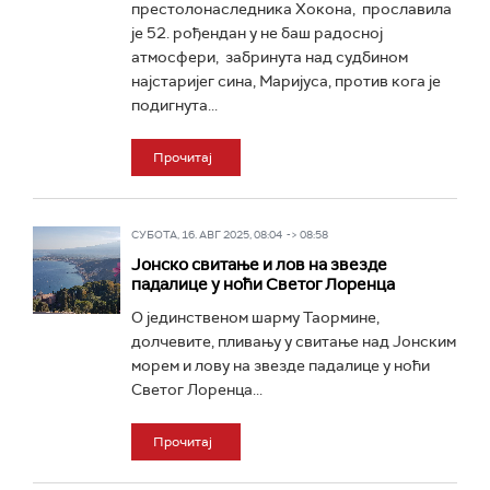
престолонаследника Хокона, прославила
је 52. рођендан у не баш радосној
атмосфери, забринута над судбином
најстаријег сина, Маријуса, против кога је
подигнута...
Прочитај
СУБОТА, 16. АВГ 2025, 08:04 -> 08:58
Јонско свитање и лов на звезде
падалице у ноћи Светог Лоренца
О јединственом шарму Таормине,
долчевите, пливању у свитање над Јонским
морем и лову на звезде падалице у ноћи
Светог Лоренца...
Прочитај