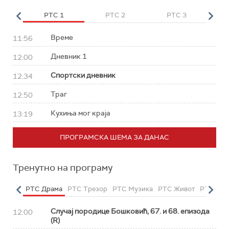
HD
РТС 1
РТС 2
РТС 3
Р
Време
11:56
Дневник 1
12:00
Спортски дневник
12:34
Траг
12:50
Кухиња мог краја
13:19
ПРОГРАМСКА ШЕМА ЗА ДАНАС
Тренутно на програму
етарац
РТС Драма
РТС Трезор
РТС Музика
РТС Живот
РТС Кла
Случај породице Бошковић, 67. и 68. епизода
12:00
(R)