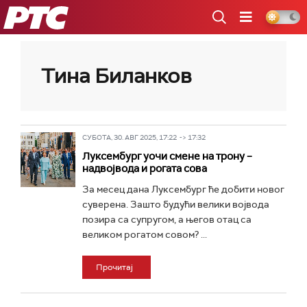
РТС
Тина Биланков
СУБОТА, 30. АВГ 2025, 17:22 -> 17:32
Луксембург уочи смене на трону –
надвојвода и рогата сова
За месец дана Луксембург ће добити новог
суверена. Зашто будући велики војвода
позира са супругом, а његов отац са
великом рогатом совом? ...
Прочитај