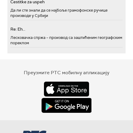
Cestitke za uspeh
Да ли сте знали да се најбоље грамофонске ручице
производе у Србији
Re: Eh...
Лесковачка спржа – производ са заштићеним географским
пореклом
Преузмите РТС мобилну апликацију