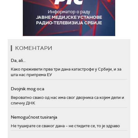
КОМЕНТАРИ
Da, ali...
Како преживети прва три дана катастрофе у Србији, и за
шта нас припрема ЕУ
Dvojnik mog oca
Вероватно свако од нас има свог двојника са којим дели и
сличну ДНК
Nemogućnost tusiranja
Не туширате се сваког дана – не стидите се, то је здраво