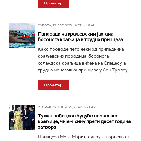
Прочитај
СУБОТА, 23. АВГ 2025, 18:37 -> 18:49
Папараци на краљевским јахтама:
босонога краљица и трудна принцеза
Како проводе лето неки од припадника
краљевских породица: босонога
холандска краљица виђена на Спецесу, а
трудна монегашка принцеза у Сен Тропеу...
Прочитај
УТОРАК, 19. АВГ 2025, 21:42 -> 21:46
Тужан рођендан будуће норвешке
краљице, чијем сину прети десет година
затвора
Принцеза Мете Марит, супруга норвешког