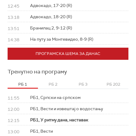
Адвокадо, 17-20 (R)
12:45
Адвокадо, 18-20 (R)
13:18
Бранилац 2, 9-12 (R)
13:51
На путу за Монтевидео, 8-9 (R)
14:38
ПРОГРАМСКА ШЕМА ЗА ДАНАС
Тренутно на програму
РБ 1
РБ 2
РБ 3
РБ 202
РБ1, Српски на српском
11:55
РБ1, Вести и извештај о водостању
12:00
РБ1, У ритму дана, наставак
12:15
РБ1, Вести
13:00