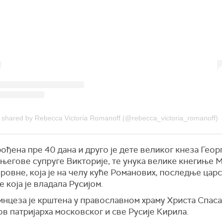
t shared by Rebecca Victoria Romanoff (@rebecca_victoria_romanoff)
рођена пре 40 дана и друго је дете великог кнеза Геор
 његове супруге Викторије, те унука велике кнегиње 
овне, која је на челу куће Романових, последње цар
е која је владала Русијом.
нцеза је крштена у православном храму Христа Спаса,
в патријарха московског и све Русије Кирила.