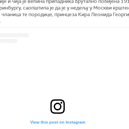
је и чија је већина припадника брутално побијена 19
ринбургу, саопштила је да је у недељу у Москви крште
а чланица те породице, принцеза Кира Леонида Георги
.
View this post on Instagram