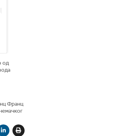
о од
вода
инц Франц
 немачког