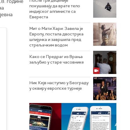
После три деценије
18. године
покушавају да врате тело
на
индијског алпинисте са
јевна
Евереста
Мит о Мати Хари: Завела је
Европу, постала двострука
шпијунка и завршила пред
стрељачким водом
Како се Предраг из Врања
заљубио у старе часовнике
Ник Кејв наступио у Београду
у оквиру европске турнеје