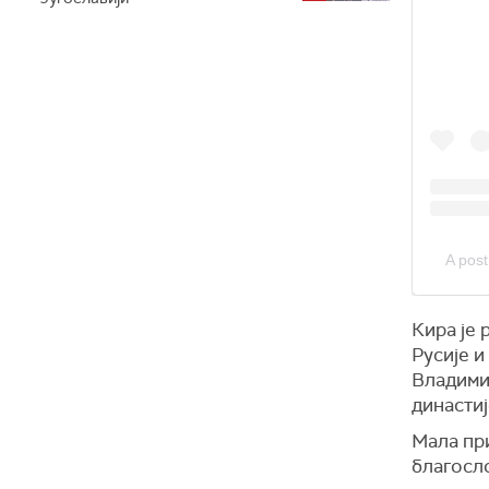
A pos
Кира је 
Русије и
Владимир
династиј
Мала при
благосло