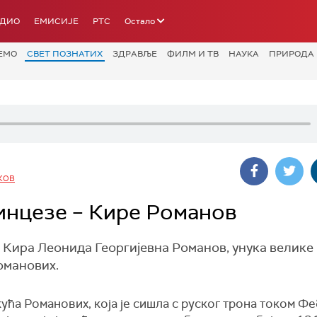
АДИО
ЕМИСИЈЕ
РТС
Остало
ЕМО
СВЕТ ПОЗНАТИХ
ЗДРАВЉЕ
ФИЛМ И ТВ
НАУКА
ПРИРОДА
КОВ
инцезе – Кире Романов
, Кира Леонида Георгијевна Романов, унука велике
Романових.
ућа Романових, која је сишла с руског трона током Ф