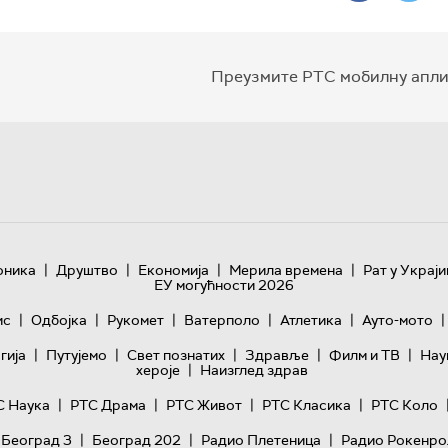
Преузмите РТС мобилну апли
|
|
|
|
оника
Друштво
Економија
Мерила времена
Рат у Украји
ЕУ могућности 2026
|
|
|
|
|
|
ис
Одбојка
Рукомет
Ватерполо
Атлетика
Ауто-мото
|
|
|
|
|
гијa
Путујемо
Свет познатих
Здравље
Филм и ТВ
Нау
|
хероје
Наизглед здрав
|
|
|
|
С Наука
РТС Драма
РТС Живот
РТС Класика
РТС Коло
|
|
|
 Београд 3
Београд 202
Радио Плетеница
Радио Рокенро