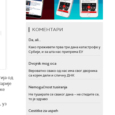
КОМЕНТАРИ
Da, ali...
Како преживети прва три дана катастрофе у
Србији, и за шта нас припрема ЕУ
Dvojnik mog oca
Вероватно свако од нас има свог двојника
са којим дели и сличну ДНК
гија од
Марије
Nemogućnost tusiranja
ске
Не туширате се сваког дана – не стидите се,
то је здраво
 уз
Cestitke za uspeh