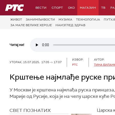
РТС
ВЕСТИ
СПОРТ
OKO
МАГАЗИН
ТВ
Р
ЖИВОТ
ЗАНИМЉИВОСТИ
МУЗИКА
ТЕХНОЛОГИЈA
ПУТУЈ
ЗА МАЛЕ ВЕЛИКЕ ХЕРОЈЕ
НАИЗГЛЕД ЗДРАВ
Читај ми!
ИЗВОР:
АУТОР:
УТОРАК, 15.07.2025, 17:05 -> 17:07
РТС
ТИНА БИЛАН
Крштење најмлађе руске пр
У Москви је крштена најмлађа руска принцеза
Марије од Русије, која је на челу царске куће 
СВЕТ ПОЗНАТИХ
Царска к