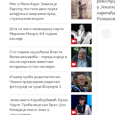
револуци
Мит о Мати Хари: Завела је
у Јекате
Европу, постала двострука
најмлађ
шпијунка и завршила пред
Романов
стрељачким водом
Шта се зна о изненадној смрти
Мерилин Монро, 64 године
касније
Сто година од рођења Власте
Велисављевића – глумца који је и
после најтежих животних
искушења остао насмејан
И њему треба додатни посао:
Чешки председник ради као
фотограф на трци Формуле 1
Јелисавета Карађорђевић: Краљ
Чарлс Трећи ми је као брат, Џон
Кенеди је много знао о
Југославији