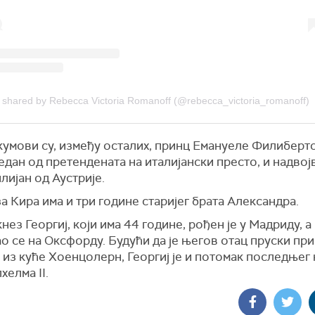
t shared by Rebecca Victoria Romanoff (@rebecca_victoria_romanoff)
кумови су, између осталих, принц Емануеле Филиберт
један од претендената на италијански престо, и надвој
ијан од Аустрије.
 Кира има и три године старијег брата Александра.
нез Георгиј, који има 44 године, рођен је у Мадриду, а
о се на Оксфорду. Будући да је његов отац пруски пр
из куће Хоенцолерн, Георгиј је и потомак последњег
хелма II.