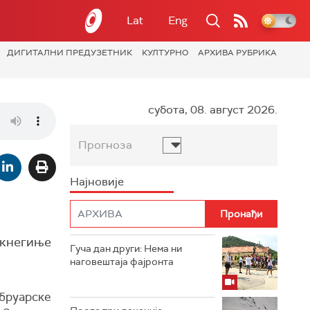
Lat
Eng
ДИГИТАЛНИ ПРЕДУЗЕТНИК
КУЛТУРНО
АРХИВА РУБРИКА
субота, 08. август 2026.
Прогноза
Најновије
 кнегиње
Гуча дан други: Нема ни
наговештаја фајронта
ебруарске