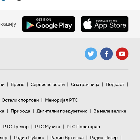
кацију
|
|
|
|
|
ни
Време
Сервисне вести
Сматрачница
Подкаст
|
Остали спортови
Меморијал РТС
|
|
|
ка
Природа
Дигитални предузетник
За мале велике
|
|
|
РТС Трезор
РТС Музика
РТС Полетарац
|
|
|
|
лер
Радио Џубокс
Радио Вртешка
Радио Џезер