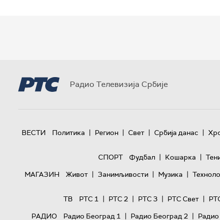
Радио Телевизија Србије
|
|
|
|
ВЕСТИ
Политика
Регион
Свет
Србија данас
Хр
|
|
СПОРТ
Фудбал
Кошарка
Тен
|
|
|
МАГАЗИН
Живот
Занимљивости
Музика
Техноло
|
|
|
|
ТВ
РТС 1
РТС 2
РТС 3
РТС Свет
РТ
|
|
РАДИО
Радио Београд 1
Радио Београд 2
Радио