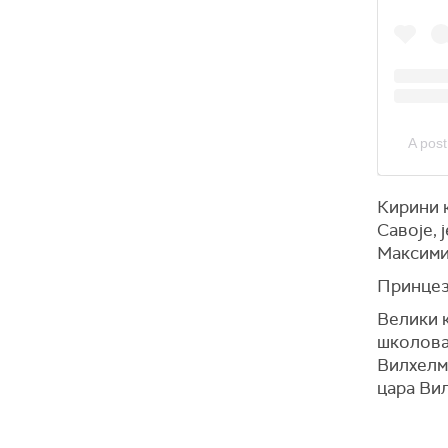
A pos
Кирини 
Савоје, 
Максимил
Принцеза
Велики к
школова
Вилхелм 
цара Вил