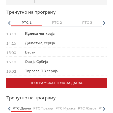
Тренутно на програму
HD
РТС 1
РТС 2
РТС 3
Р
Кухиња мог краја
13:19
Династија, серија
14:15
Вести
15:00
Ово је Србија
15:10
Тврђава, ТВ серија
16:02
ПРОГРАМСКА ШЕМА ЗА ДАНАС
Тренутно на програму
етарац
РТС Драма
РТС Трезор
РТС Музика
РТС Живот
РТС Кла