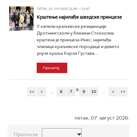
ПЕТАК, 13. ЈУН 2025, 21:39 -> 21:47
Крштење најмлађе шведске принцезе
У капели краљевске резиденције
Дротнингсхолм у близини Стокхолма
крштена је принцеза Инес, најмлађа
чланица краљевске породице и девето
унуче краља Карла Густава. ...
Прочитај
8
<<
<
...
6
7
9
10
...
>
>>
петак, 07. август 2026.
Прогноза