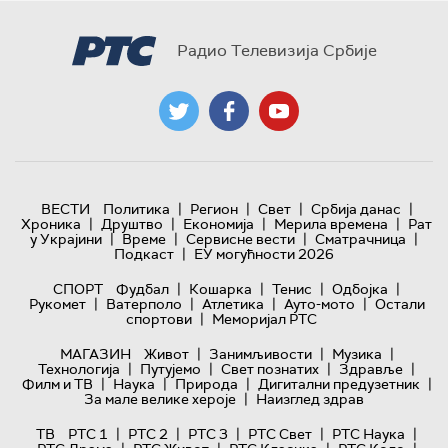
Радио Телевизија Србије
|
|
|
|
ВЕСТИ
Политика
Регион
Свет
Србија данас
|
|
|
|
Хроника
Друштво
Економија
Мерила времена
Рат
|
|
|
|
у Украјини
Време
Сервисне вести
Сматрачница
|
Подкаст
ЕУ могућности 2026
|
|
|
|
СПОРТ
Фудбал
Кошарка
Тенис
Одбојка
|
|
|
|
Рукомет
Ватерполо
Атлетика
Ауто-мото
Остали
|
спортови
Меморијал РТС
|
|
|
МАГАЗИН
Живот
Занимљивости
Музика
|
|
|
|
Технологијa
Путујемо
Свет познатих
Здравље
|
|
|
|
Филм и ТВ
Наука
Природа
Дигитални предузетник
|
За мале велике хероје
Наизглед здрав
|
|
|
|
|
ТВ
РТС 1
РТС 2
РТС 3
РТС Свет
РТС Наука