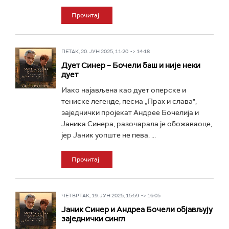
Прочитај
ПЕТАК, 20. ЈУН 2025, 11:20 -> 14:18
Дует Синер – Бочели баш и није неки
дует
Иако најављена као дует оперске и
тениске легенде, песма „Прах и слава",
заједнички пројекат Андрее Бочелија и
Јаника Синера, разочарала је обожаваоце,
јер Јаник уопште не пева. ...
Прочитај
ЧЕТВРТАК, 19. ЈУН 2025, 15:59 -> 16:05
Јаник Синер и Андреа Бочели објављују
заједнички сингл