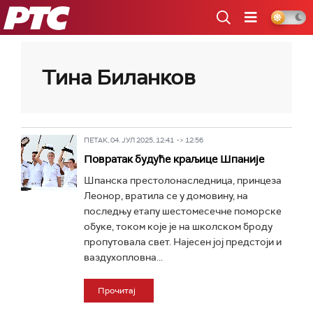
РТС
Тина Биланков
ПЕТАК, 04. ЈУЛ 2025, 12:41 -> 12:56
Повратак будуће краљице Шпаније
Шпанска престолонаследница, принцеза
Леонор, вратила се у домовину, на
последњу етапу шестомесечне поморске
обуке, током које је на школском броду
пропутовала свет. Најесен јој предстоји и
ваздухопловна...
Прочитај