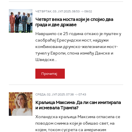
ЧЕТВРТАК, 03. ЈУЛ 2025, 08:53 -> 09:02
Четврт века моста који је спојио два
града и две државе
Навршило се 25 година откако је пуштен у
саобраћај Ересундски мост, најдужи
комбиновани друмско-железнички мост-
тунел у Европи, спона између Данске и
Шведске...
Прочитај
СРЕДА, 02. ЈУЛ 2025, 07:38 -> 07:43
Краљица Максима: Да ли сам имитирала
и исмевала Трампа?
Холандска краљица Максима огласила се
поводом снимка који је обишао свет, на
којем, током сусрета са америчким