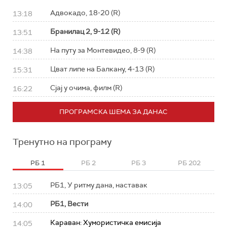
Адвокадо, 18-20 (R)
13:18
Бранилац 2, 9-12 (R)
13:51
На путу за Монтевидео, 8-9 (R)
14:38
Цват липе на Балкану, 4-13 (R)
15:31
Сјај у очима, филм (R)
16:22
ПРОГРАМСКА ШЕМА ЗА ДАНАС
Тренутно на програму
РБ 1
РБ 2
РБ 3
РБ 202
РБ1, У ритму дана, наставак
13:05
РБ1, Вести
14:00
Караван: Хумористичка емисија
14:05