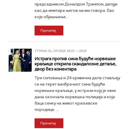
председником Доналдом Трампом, делује
као да имитира његов начин говора. Ево
које објашњење...
Прочитај
УТОРАК, 01. ЈУЛ 2025, 16:15 -> 16:16
Истрага против сина будуће норвешке
краљице открила скандалозне детаље,
двор без коментара
Три силовања и 24 кривична дела стављају
се на терет ванбрачног сина будуће
норвешке краљице, у истрази коју је ових
дана окончала норвешка полиција и која
баца сенку на живот краљевске
породице. ...
Прочитај