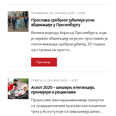
ПОНЕДЕЉАК, 23. ЈУН 2025, 12:05 -> 12:06
Прослава сребрног јубилеја уочи
абдикације у Луксембургу
Велики војвода Анри од Луксембурга, који
је најавио абдикацију на јесен, прославио је
током викенда сребрни јубилеј, 25 година
од ступања на престо...
Прочитај
СУБОТА, 21. ЈУН 2025, 10:33 -> 10:57
Аскот 2025 – шешири, елеганција,
премијере и рециклажа
Преносимо вам најзанимљивије тренутке
са традиционалних краљевских коњичких
трка у Аскоту које се завршавају данас...