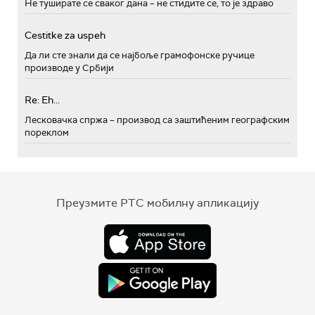
Не туширате се сваког дана – не стидите се, то је здраво
Cestitke za uspeh
Да ли сте знали да се најбоље грамофонске ручице
производе у Србији
Re: Eh...
Лесковачка спржа – производ са заштићеним географским
пореклом
Преузмите РТС мобилну апликацију