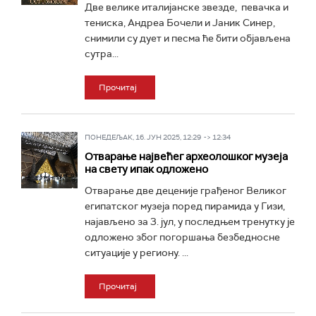
Две велике италијанске звезде, певачка и
тениска, Андреа Бочели и Јаник Синер,
снимили су дует и песма ће бити објављена
сутра...
Прочитај
ПОНЕДЕЉАК, 16. ЈУН 2025, 12:29 -> 12:34
Отварање највећег археолошког музеја
на свету ипак одложено
Отварање две деценије грађеног Великог
египатског музеја поред пирамида у Гизи,
најављено за 3. јул, у последњем тренутку је
одложено због погоршања безбедносне
ситуације у региону. ...
Прочитај