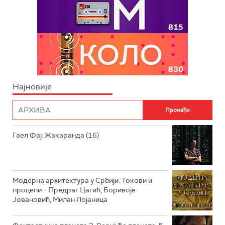
Најновије
Гаел Фај: Жакаранда (16)
Модерна архитектура у Србији: Токови и
процепи – Предраг Цагић, Боривоје
Јовановић, Милан Лојаница