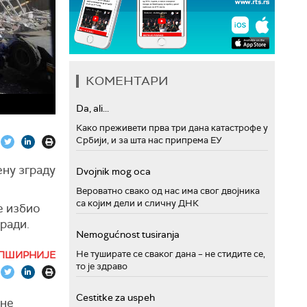
КОМЕНТАРИ
Da, ali...
Како преживети прва три дана катастрофе у
Србији, и за шта нас припрема ЕУ
ену зграду
Dvojnik mog oca
Вероватно свако од нас има свог двојника
са којим дели и сличну ДНК
е избио
гради.
Nemogućnost tusiranja
Не туширате се сваког дана – не стидите се,
ПШИРНИЈЕ
то је здраво
Cestitke za uspeh
тне