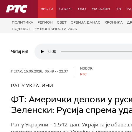
РТС
ВЕСТИ
СПОРТ
OKO
МАГАЗИН
ТВ
Р
ПОЛИТИКА
РЕГИОН
СВЕТ
СРБИЈА ДАНАС
ХРОНИКА
Д
ПОДКАСТ
ЕУ МОГУЋНОСТИ 2026
Читај ми!
ИЗВОР:
ПЕТАК, 15.05.2026, 05:49 -> 22:37
РТС
РАТ У УКРАЈИНИ
ФТ: Амерички делови у руск
Зеленски: Русија спрема уд
Рат у Украјини – 1.542. дан. Украјина је обав