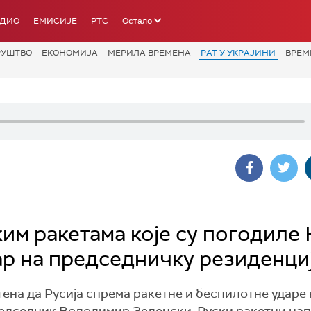
АДИО
ЕМИСИЈЕ
РТС
Остало
РУШТВО
ЕКОНОМИЈА
МЕРИЛА ВРЕМЕНА
РАТ У УКРАЈИНИ
ВРЕМ
им ракетама које су погодиле 
ар на председничку резиденци
ештена да Русија спрема ракетне и беспилотне ударе 