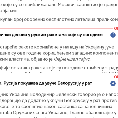
 које су се приближавале Москви, саопштио је г
радо
објањин.
 укупан број оборених беспилотних летелица приликом
авања Москви у протекла 24 сата повећан на 11 једи
О
 градоначелник.
ички делови у руским ракетама које су погодиле
ја)
стареће ракете коришћене у нападу на Украјину јуче
дене су ове године коришћењем западних компоненти
ким властима, објавио је
Фајненшел тајмс.
ије остатака ракета које су погодиле стамбену зграду
и најмање 24 особе, приказују делове ракете "Х-101"
О
днијих руских крстарећих ракета.
: Русија покушава да увуче Белорусију у рат
 прегледали украјински званичници, независни струч
ник Украјине Володимир Зеленски
говорио је о напо
л тајмс.
дерације да додатно укључи Белорусију у рат против 
в Власјук, највиши украјински званичник за санкције, 
аве је то саопштио након састанка са начелницима
ншел тајмс
да су све крстареће ракете Х-101 које су 
штаба Оружаних снага Украјине, Главне обавештајне у
које су проценили украјински стручњаци, укључујући и 