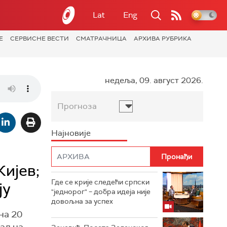
Lat
Eng
Е
СЕРВИСНЕ ВЕСТИ
СМАТРАЧНИЦА
АРХИВА РУБРИКА
недеља, 09. август 2026.
Прогноза
Најновије
Кијев;
Где се крије следећи српски
ју
"једнорог" – добра идеја није
довољна за успех
на 20