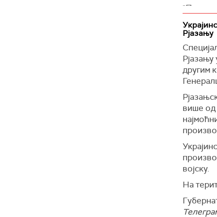
"Предсе
простори
Европљан
Украјинс
Зеленски
конфере
Рјазању
предста
"Русија 
Специјал
новинар
да тражи
Рјазању 
написао
Приметио
другим 
узбуђењ
(Укринфо
Генералш
могућно
Рјазањс
"Дискуси
више од 
прилично
најмоћни
произво
(Танјуг)
Украјинс
произво
војску.
На терит
Губерна
Телегра