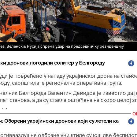
јев; Зеленски: Русија спрема удар на председничку резиденцију
ки дронови погодили солитер у Белгороду
ди је повређено у нападу украјинског дрона на стамб
оду, саопштила је
регионална оперативна група.
челник Белгорода Валентин Демидов је известио да ј
пет станова, а да су стакла оштећена на скоро целој з
ја)
О
: Оборени украјински дронови који су летели ка
ротивваздушне одбране уништиле су још две беспило