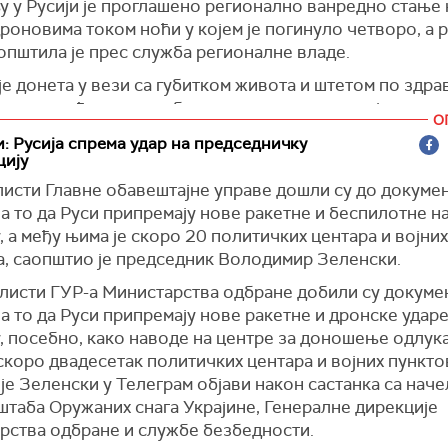
у у Русији је проглашено регионално ванредно стање
ели некога ко бар мало познаје руску душу. Не может
роновима током ноћи у којем је погинуло четворо, а
а и рећи: 'Иди преговарај о миру између Русије и Украји
општила је прес служба регионалне владе.
о ништа не знате о тој земљи", сматра Фицо.
је донета у вези са губитком живота и штетом по здра
арима у Европи Фицо је поручио да морају да воде н
ним оштећењем стамбених и других просторија као р
 са Путином, а не да Фица питају "у тоалету о садржа
О
ваздушних удара 15. маја 2026. године", наводи се у с
а са Путином".
: Русија спрема удар на председничку
цију
ја)
има медија да украјински председник Володимир Зел
користи недозвољене супстанце, Фицо је рекао да "г
листи Главне обавештајне управе дошли су до докумен
а и ватре".
на то да Руси припремају нове ракетне и беспилотне н
, а међу њима је скоро 20 политичких центара и војних
 да, ако се нешто објављује изнова и изнова, онда ва
а, саопштио је председник Володимир Зеленски.
 где има дима има и ватре. Не видим разлог зашто Сл
коментарише и говори о ономе што је већ у медијско
алисти ГУР-а Министарства одбране добили су докумен
", истакао је словачки премијер.
на то да Руси припремају нове ракетне и дронске ударе
, посебно, како наводе на центре за доношење одлук
но је некадашња портпаролка Зеленског у интервјуу 
скоро двадесетак политичких центара и војних пунктов
им новинаром Такером Карлсоном рекла алудирала д
је Зеленски у Телеграм објави након састанка са нач
и употребљава недозвољене супстанце.
штаба Оружаних снага Украјине, Генералне дирекције
олка руског Министарства спољних послова Марија 
рства одбране и службе безбедности.
 да се "они који су радили са Зеленским у шоу-бизнису