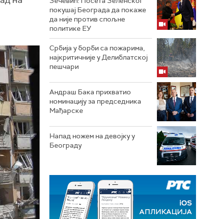
ад на
Зечевић: Посета Зеленског
покушај Београда да покаже
да није против спољне
политике ЕУ
Србија у борби са пожарима,
најкритичније у Делиблатској
пешчари
Андраш Бака прихватио
номинацију за председника
Мађарске
Напад ножем на девојку у
Београду