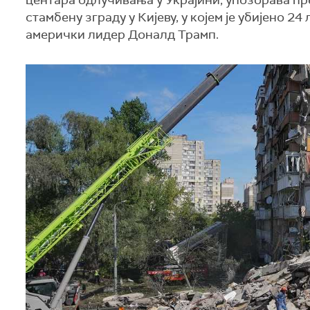
центара одлучивања у Украјини, упозорава п
стамбену зграду у Кијеву, у којем је убијено 
амерички лидер Доналд Трамп.