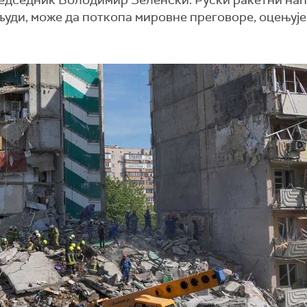
редседник Володимир Зеленски. Руски ракетни нап
24 људи, може да поткопа мировне преговоре, оцењује