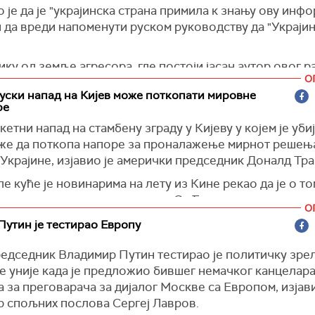
 је да је "украјинска страна примила к знању ову инфо
огађајима сећају његове зависности од илегалних суп
 да вреди напоменути руском руководству да "Украјин
, Танјуг)
ику од земље агресора, где постоји јасан аутор овог р
О
дугогодишње окружење које обезбеђује његову диста
уски напад на Кијев може поткопати мировне
ти, извор заштите Украјине је спремност украјинског
ре
за своју независност и сопствену независну државу", 
кетни напад на стамбену зграду у Кијеву у којем је уби
и.
же да поткопа напоре за проналажење мирнот решења
 је да Украјинци "заслужују свој суверенитет" баш као
 Украјине, изјавио је амерички председник Доналд Тра
ција, као и да народ "не може бити поражен".
 куће је новинарима на лету из Кине рекао да је о т
треба да оконча свој рат и преговара о пристојном миру
рао с кинеским предсдеником Си Ђинпингом и да су се
што друго чиме ће да застраши Украјину", нагласио је
О
и да је потребно да се борбе окончају.
Путин je тестираo Европу
ник.
да видимо да се тај сукоб реши. До синоћ је изгледал
седникову објаву на друштвеним мрежама приложени 
редседник Владимир Путин тестирао је политичку зре
јинци су синоћ претрпели велики ударац. Дакле, доћи
ски снимци, очигледно добијени обавештајним служба
е уније када је предложио бившег немачког канцелара
та, али то је штета", рекао Трамп.
анцеларија. Они приказују координате и податке о не
за преговарача за дијалог Москве са Европом, изјави
, укључујући "администрацију председника Украјине",
р спољних послова Сергеј Лавров.
ничку резиденцију (државну дачу) и подземне заштић