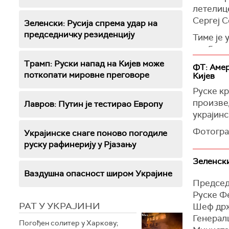
летелице
Сергеј С
Зеленски: Русија спрема удар на
председничку резиденцију
Тиме је
приближ
навео је
Трамп: Руски напад на Кијев може
ФТ: Амер
поткопати мировне преговоре
Кијев
(Извести
Руске кр
произве
Лавров: Путин je тестираo Европу
украјинс
Фотограф
Украјинске снаге поново погодиле
усмртивш
руску рафинерију у Рјазању
најнапре
Зеленски
Слике су
Ваздушна опасност широм Украјине
Председ
Фајненше
Руске Фе
Владисла
РАТ У УКРАЈИНИ
Шеф држ
за
Фајне
Генерал
Погођен солитер у Харкову;
Кијев и 