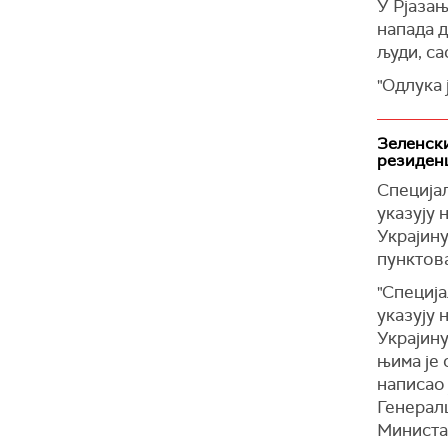
У Рјазањ
"Путин ж
(Унијан)
напада д
било ког
људи, са
апсолутн
"Одлука 
Политич
делимич
разговор
утицаја 
разговор
Зеленски
резиден
(Извести
О навод
наводно 
Специја
дима, им
указују 
Украјину
"Сматрам
пунктов
принцип:
може да 
"Специј
простору
указују 
Украјину
Претход
њима је 
америчк
написао 
Зеленск
Генерал
Портпар
Министа
је рекла