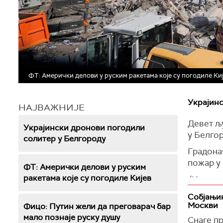
ФТ: Амерички делови у руским ракетама које су погодиле Ки
Украјинс
НАЈВАЖНИЈЕ
Девет љу
Украјински дронови погодили
у Белгор
солитер у Белгороду
Градона
пожар у 
ФТ: Амерички делови у руским
ракетама које су погодиле Кијев
(Извести
Собјањин
Москви
Фицо: Путин жели да преговарач бар
мало познаје руску душу
Снаге п