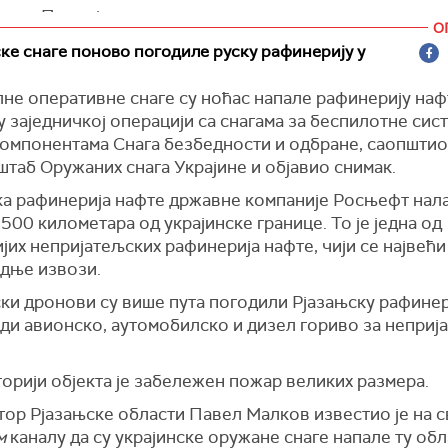
дник Путин је тестирао политичку зрелост и осетљив
је у центру Кијева. Слике су датиране 6. маја.
О
а, рекао бих, када је, као одговор на питање 9. маја н
ке снаге поново погодиле руску рафинерију у
 је нагласио да украјински народ не може бити пораж
нцији за новинаре, рекао да бивши немачки канцелар
вља Европљане у преговорима са Русијом", рекао је Л
треба да оконча свој рат и да преговара о пристојном м
не оперативне снаге су ноћас напале рафинерију наф
има.
 још начина да застраши Украјину. Хвала свима који по
у заједничкој операцији са снагама за беспилотне сис
 је шеф државе.
 је да је, након изјаве руског председника, у Европи
компонентама Снага безбедности и одбране, саопштио
е, али да неке земље попут Немачке нису одбациле ту
рм, Украјинска правда)
таб Оружаних снага Украјине и објавио снимак.
ст.
ка рафинерија нафте државне компаније Росњефт нала
ја која је уследила након одговора нашег председника
500 километара од украјинске границе. То је једна од
 забавна", додао је Лавров.
јих непријатељских рафинерија нафте, чији се највећи
дње извози.
ки дронови су више пута погодили Рјазањску рафинери
ди авионско, аутомобилско и дизел гориво за неприј
орији објекта је забележен пожар великих размера.
тор Рјазањске области Павел Малков известио је на 
м
каналу да су украјинске оружане снаге напале ту обл