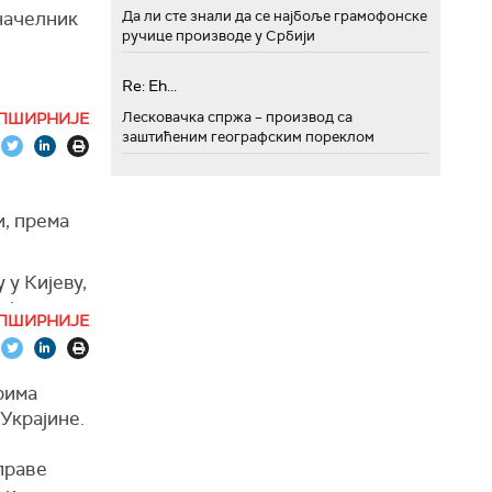
начелник
Да ли сте знали да се најбоље грамофонске
ручице производе у Србији
Re: Eh...
ница,
Лесковачка спржа – производ са
ПШИРНИЈЕ
заштићеним географским пореклом
, према
 у Кијеву,
, једне од
ПШИРНИЈЕ
њак и
рима
Украјине.
рекао је
погодиле
праве
ону која