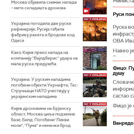
Министа
Москва објавила снимак напада
је погод
Службе 
– мете складишта дронова
кварталу
Руси пон
Како је 
Према
Ф
Украјина погодила две руске
укључи у
Руска во
порекло
рафинерије; Русија гађала
инфрастр
„Знамо д
фабрику ракета и бродове код
Ракета "
ОВА Ива
Одесе
Лукашенк
је прегл
агресивн
Навео је
брендова
Како Кијев преко напада на
операциј
Запорожј
немачке 
компанију "Вајлдберис" удара на
против Ч
мала руска предузећа
особа је
Неки дел
Фицо: Пу
земаља Н
душу
(Украjин
2024. и 
Зеленск
Украјина: У руским нападима
јануарс
Словачк
Према р
погођени објекти Укрнафта; Тас:
произвед
информа
Стручњаци НАТО учествују у
између Р
састао 
украјинским нападима
(Украјин
"Украјин
Фицо је 
Кијев дроновима на Брјанску
Лукашенк
решења 
област, Москва циља подземне
Наложио
Европске
базе; Билд: Погођени "Ликви
ојачају 
Ванредо 
моли", "Пума" и немачки брод
јавља
Сп
бити раз