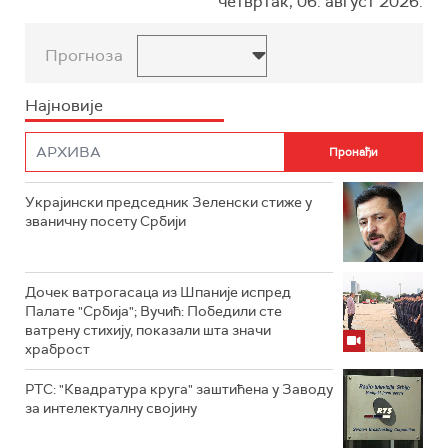
четвртак, 06. август 2026.
Прогноза
Најновије
Украјински председник Зеленски стиже у
званичну посету Србији
Дочек ватрогасаца из Шпаније испред
Палате "Србија"; Вучић: Победили сте
ватрену стихију, показали шта значи
храброст
РТС: "Квадратура круга" заштићена у Заводу
за интелектуалну својину