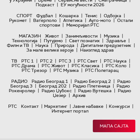
|
|
|
|
у Украјини
Време
Сервисне вести
Сматрачница
|
Подкаст
ЕУ могућности 2026
|
|
|
|
СПОРТ
Фудбал
Кошарка
Тенис
Одбојка
|
|
|
|
Рукомет
Ватерполо
Атлетика
Ауто-мото
Остали
|
спортови
Меморијал РТС
|
|
|
МАГАЗИН
Живот
Занимљивости
Музика
|
|
|
|
Технологијa
Путујемо
Свет познатих
Здравље
|
|
|
|
Филм и ТВ
Наука
Природа
Дигитални предузетник
|
За мале велике хероје
Наизглед здрав
|
|
|
|
|
ТВ
РТС 1
РТС 2
РТС 3
РТС Свет
РТС Наука
|
|
|
|
РТС Драма
РТС Живот
РТС Класика
РТС Коло
|
|
РТС Трезор
РТС Музика
РТС Полетарац
|
|
РАДИО
Радио Београд 1
Радио Београд 2
Радио
|
|
|
Београд 3
Београд 202
Радио Плетеница
Радио
|
|
|
Рокенролер
Радио Џубокс
Радио Вртешка
Радио
|
Џезер
Архив
|
|
|
|
РТС
Контакт
Маркетинг
Јавне набавке
Конкурси
Интернет портал
МАПА САЈТА