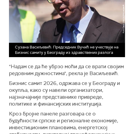
Сузана Васиљевић: Председник Вучић не учествује на
Бизнис самиту у Београду из здравствених разлога
"Надам се да ће убрзо моћи да се врати својим
редовним дужностима", рекла је Васиљевић.
Бизнис самит 2026, одржава се у Београду и
окупља, како су навели организатори,
најзначајније представнике привреде,
политике и финансијских институција.
Кроз бројне панеле разговара се о
будућности српске и регионалне економије,
инвестиционим плановима, енергетској