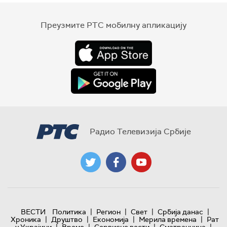
Преузмите РТС мобилну апликацију
Радио Телевизија Србије
|
|
|
|
ВЕСТИ
Политика
Регион
Свет
Србија данас
|
|
|
|
Хроника
Друштво
Економија
Мерила времена
Рат