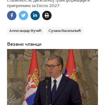
стабилности, дигиталној трансформацији и
припремама за Експо 2027.
Александар Вучић
Сузана Васиљевић
Везани чланци