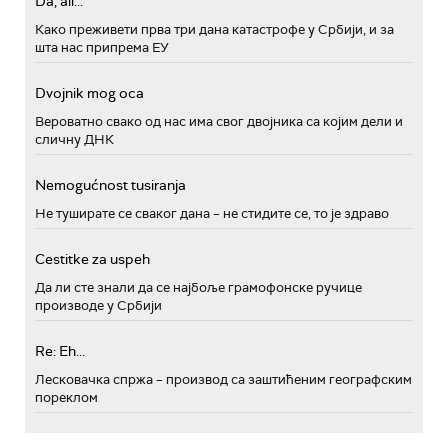
Da, ali...
Како преживети прва три дана катастрофе у Србији, и за
шта нас припрема ЕУ
Dvojnik mog oca
Вероватно свако од нас има свог двојника са којим дели и
сличну ДНК
Nemogućnost tusiranja
Не туширате се сваког дана – не стидите се, то је здраво
Cestitke za uspeh
Да ли сте знали да се најбоље грамофонске ручице
производе у Србији
Re: Eh...
Лесковачка спржа – производ са заштићеним географским
пореклом