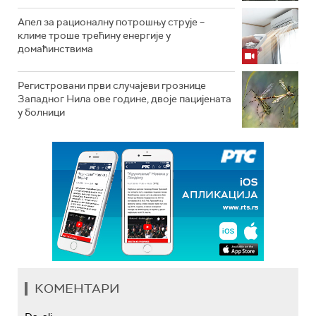
Апел за рационалну потрошњу струје –
климе троше трећину енергије у
домаћинствима
Регистровани први случајеви грознице
Западног Нила ове године, двоје пацијената
у болници
КОМЕНТАРИ