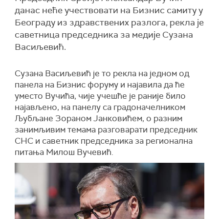
данас неће учествовати на Бизнис самиту у
Београду из здравствених разлога, рекла је
саветница председника за медије Сузана
Васиљевић.
Сузана Васиљевић је то рекла на једном од
панела на Бизнис форуму и најавила да ће
уместо Вучића, чије учешће је раније било
најављено, на панелу са градоначелником
Љубљане Зораном Јанковићем, о разним
занимљивим темама разговарати председник
СНС и саветник председника за регионална
питања Милош Вучевић.