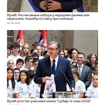
Вучић: Расписивање избора у наредним данима или
недељама, поднећу оставку пре кампање
06. 08. 2026.
Вучић угостио учеснике кампа "Србија те зове 2026"