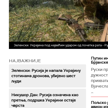
Зеленски: Украјина под највећим ударом од почетка рата - 
Путин и
НАЈВАЖНИЈЕ
Брјанске
Руски п
Зеленски: Русија је напала Украјину
дужности
стотинама дронова, убијено шест
прихват
људи
Вјачесла
За врши
Никушор Дан: Русија означена као
именова
претња, подршка Украјини остаје
Пољско 
Новост
чврста
авион из