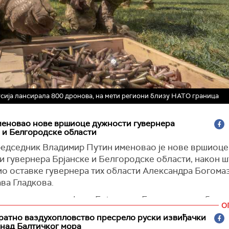
Русија лансирала 800 дронова, на мети региони близу НАТО граница
меновао нове вршиоце дужности гувернера
 и Белгородске области
редседник Владимир Путин именовао је нове вршиоце
 гувернера Брјанске и Белгородске области, након ш
ио оставке гувернера тих области Александра Богомаз
ва Гладкова.
оце дужности шефова Брјанске и Белгородске област
О
ни су Јегор Коваљчук и Александар Шувајев, пренос
ратно ваздухопловство пресрело руски извиђачки
и
.
над Балтичког мора