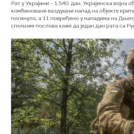
Рат у Украјини – 1.540. дан. Украјинска војна 
комбиновани ваздушни напад на објекте крит
погинуло, а 11 повређено у нападима на Дњеп
спољних послова каже да један дан рата са Ру