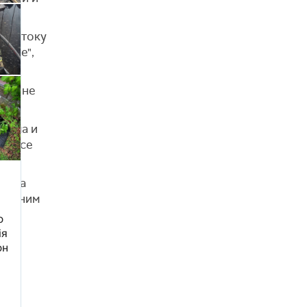
е у току
емље",
здушне
ерима и
 би се
едица
здушним