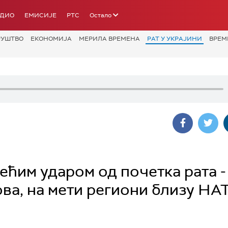
АДИО
ЕМИСИЈЕ
РТС
Остало
РУШТВО
ЕКОНОМИЈА
МЕРИЛА ВРЕМЕНА
РАТ У УКРАЈИНИ
ВРЕМ
већим ударом од почетка рата -
ова, на мети региони близу НА