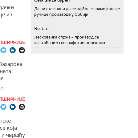
Cestitke za uspeh
ђачки
Да ли сте знали да се најбоље грамофонске
је из
ручице производе у Србији
Re: Eh...
Лесковачка спржа – производ са
нетог
ПШИРНИЈЕ
заштићеним географским пореклом
ња
је да
Захарова
тављати
инета
говати.
е.
ших
ио
ских
ПШИРНИЈЕ
нет
 Гогољеве
анске
се која
 и чвршћу
родних