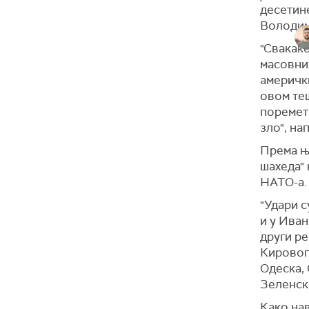
је поруч
десетин
покаже 
Володим
"За сада
"Свакако
изјавио 
масовних
амерички
(
Танјуг
)
овом те
поремет
зло", на
Према ње
шахеда"
НАТО-а.
"Удари с
и у Иван
други р
Кировог
Одеска, 
Зеленск
Како нав