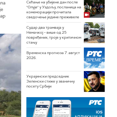
ела
Сећање на убијене дан после
"Олује" у Уздољу, посланица на
је
комеморацији прочитала
тар
сведочење једине преживеле
Судар два трамваја у
Немачкој – више од 25
повређених, троје у критичном
стању
Временска прогноза 7. август
2026.
Украјински председник
Зеленски стиже у званичну
посету Србији