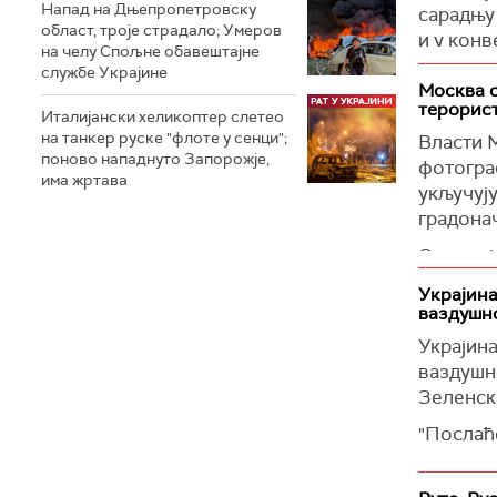
Напад на Дњепропетровску
сарадњу
сила, а 
област, троје страдалo; Умеров
и у кон
на челу Спољне обавештајне
Захарова
службе Украјине
Говорећи
који се 
Москва 
трансфор
Украјин
терорис
Италијански хеликоптер слетео
подразу
Кини.
на танкер руске "флоте у сенци";
Власти 
поново нападнуто Запорожје,
Руте је 
фотогра
"Па нека
има жртава
Сједиње
укључују
Москви, 
конвенц
градона
Јермаков
борбу пр
"Договор
Одлуку 
је ирони
БДП-а. Н
спречав
Украјина
али мора
доношењ
ваздушн
унутрашњ
Како се 
Украјина
Он је п
објављуј
ваздушн
вези са 
и владе 
Зеленск
са Ирано
Органим
"Послаћ
чланица
службама
директн
"Видимо 
информа
заједно 