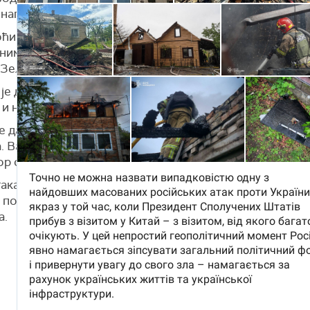
у нападима је погинуло шест особа.
ћи је лансирано најмање 800 руских дронова, а напад ј
тним дроновима који улазе у ваздушни простор наше з
 Зеленски.
је да је циљ Русије да преоптерети системе противва
и нанесе "што више туга и бола" украјинском народу.
е да се праве намере Русије јасно ставе до знања лид
 Важно је извршити притисак на руског агресора како
ор окончао", поручио је Зеленски.
такао да све службе тренутно раде на решавању посл
и позвао грађане да обрате пажњу на упозорења о ва
а.