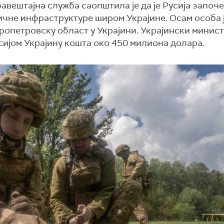
обавештајна служба саопштила је да је Русија започ
ичне инфраструктуре широм Украјине. Осам особа 
ропетровску област у Украјини. Украјински минис
сијом Украјину кошта око 450 милиона долара.