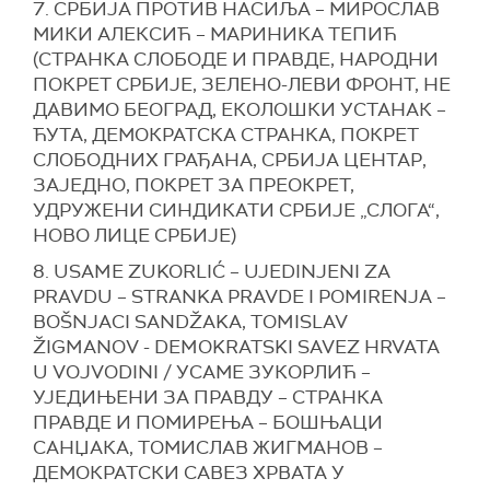
7. СРБИЈА ПРОТИВ НАСИЉА – МИРОСЛАВ
МИКИ АЛЕКСИЋ – МАРИНИКА ТЕПИЋ
(СТРАНКА СЛОБОДЕ И ПРАВДЕ, НАРОДНИ
ПОКРЕТ СРБИЈЕ, ЗЕЛЕНО-ЛЕВИ ФРОНТ, НЕ
ДАВИМО БЕОГРАД, ЕКОЛОШКИ УСТАНАК –
ЋУТА, ДЕМОКРАТСКА СТРАНКА, ПОКРЕТ
СЛОБОДНИХ ГРАЂАНА, СРБИЈА ЦЕНТАР,
ЗАЈЕДНО, ПОКРЕТ ЗА ПРЕОКРЕТ,
УДРУЖЕНИ СИНДИКАТИ СРБИЈЕ „СЛОГА“,
НОВО ЛИЦЕ СРБИЈЕ)
8. USAME ZUKORLIĆ – UJEDINJENI ZA
PRAVDU – STRANKA PRAVDE I POMIRENJA –
BOŠNJACI SANDŽAKA, TOMISLAV
ŽIGMANOV - DEMOKRATSKI SAVEZ HRVATA
U VOJVODINI / УСАМЕ ЗУКОРЛИЋ –
УЈЕДИЊЕНИ ЗА ПРАВДУ – СТРАНКА
ПРАВДЕ И ПОМИРЕЊА – БОШЊАЦИ
САНЏАКА, ТОМИСЛАВ ЖИГМАНОВ –
ДЕМОКРАТСКИ САВЕЗ ХРВАТА У