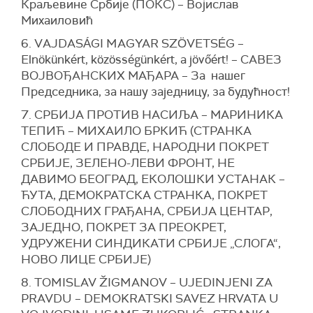
Краљевине Србије (ПОКС) – Војислав
Михаиловић
6. VАJDASÁGI MAGYAR SZÖVETSÉG –
Elnökünkért, közösségünkért, a jövőért! – САВЕЗ
ВОЈВОЂАНСКИХ МАЂАРА – За нашег
Председника, за нашу заједницу, за будућност!
7. СРБИЈА ПРОТИВ НАСИЉА – МАРИНИКА
ТЕПИЋ – МИХАИЛО БРКИЋ (СТРАНКА
СЛОБОДЕ И ПРАВДЕ, НАРОДНИ ПОКРЕТ
СРБИЈЕ, ЗЕЛЕНО-ЛЕВИ ФРОНТ, НЕ
ДАВИМО БЕОГРАД, ЕКОЛОШКИ УСТАНАК –
ЋУТА, ДЕМОКРАТСКА СТРАНКА, ПОКРЕТ
СЛОБОДНИХ ГРАЂАНА, СРБИЈА ЦЕНТАР,
ЗАЈЕДНО, ПОКРЕТ ЗА ПРЕОКРЕТ,
УДРУЖЕНИ СИНДИКАТИ СРБИЈЕ „СЛОГА“,
НОВО ЛИЦЕ СРБИЈЕ)
8. TOMISLAV ŽIGMANOV – UJEDINJENI ZA
PRAVDU – DEMOKRATSKI SAVEZ HRVATA U