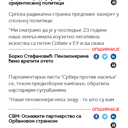
домаћој привреди и пољопривреди“, рекао је
оријентисаној политици
Вук Јеремић са листе “НАРОДНА СТРАНКА
-СИГУРАН ИЗБОР. ОЗБИЉНИ ЉУДИ".
Српска радикална странка предлаже заокрет у
спољној политици.
“Ми сматрамо да је у последње 23 године
наша земља имала изузетно негативна
искуства са путем Србије у ЕУ и да свака
несрећа која се нашем народу десила управо
ОПШИРНИЈЕ
долази због такве политике“, рекао је
Борко Стефановић: Пензионерима
ћемо вратити отето
Александар Шешељ са листе “ДР ВОЈИСЛАВ
ШЕШЕЉ-СРПСКА РАДИКАЛНА СТРАНКА”.
Парламентарна листа “Србија против насиља“
се, током предизборне кампање, обратила
најстаријим суграђанима.
“Наши пензионери нека знају - то што су вам
отели пензије и то што су вам рекли да вам
ОПШИРНИЈЕ
никада неће отети пензије, знајте, после 17.
СВМ: Оснажити партнерство са
децембра и победе Србије, победе нашег
Орбановом странком
јединства, све пензије ће вам бити враћене“,