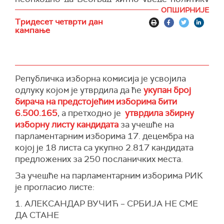
приуштивог становања.
ОПШИРНИЈЕ
Тридесет четврти дан
"За то је потребно да град сваке године
кампање
сагради најмање 2.000 станова које би по
условима повољнијим него на тржишту давао
грађанима у закуп", истакао је проф. др
Владимир Обрадовић.
Републичка изборна комисија је усвојила
"Сведоци смо огромне стамбене кризе коју
одлуку којом је утврдила да ће
укупан број
нова градска власт неће игнорисати. У односу
бирача на предстојећим изборима бити
на зараде, Београд је други најскупљи град за
6.500.165
, а претходно је
утврдила збирну
становање у Европи - да би просечна
изборну листу кандидата
за учешће на
породица купила стан у Београду, потребно је
парламентарним изборима 17. децембра на
да најмање двадесет година сваког месеца
којој је 18 листа са укупно 2.817 кандидата
одваја целу плату. Београд треба да преузме
предложених за 250 посланичких места.
најуспешнији светски модел приуштивог
За учешће на парламентарним изборима РИК
становања, модел града Беча, који сваке
је прогласио листе:
године у сарадњи са приватним градитељима
1. АЛЕКСАНДАР ВУЧИЋ – СРБИЈА НЕ СМЕ
сагради око 5.000 станова", истиче
ДА СТАНЕ
Обрадовић.