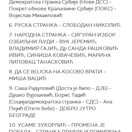
Демократска странка Србије (Нoви ДСС) –
Покрет обнове Краљевине Србије (ПОКС) –
Војислав Михаиловић
6. РУСКА СТРАНКА – СЛОБОДАН НИКОЛИЋ
7. НАРОДНА СТРАНКА – СИГУРАН ИЗБОР.
ОЗБИЉНИ ЉУДИ – ВУК ЈЕРЕМИЋ,
ВЛАДИМИР ГАЈИЋ, Др САНДА РАШКОВИЋ
ИВИЋ, СИНИША КОВАЧЕВИЋ, МАРИНА
ЛИПОВАЦ ТАНАСКОВИЋ
8. ДА СЕ ВОЈСКА НА КОСОВО ВРАТИ –
МИША ВАЦИЋ
9. Саша Радуловић (Доста је било – ДЈБ) –
Душко Вујошевић, Борис Тадић
(Социјалдемократска странка – СДС) – Ана
Пејић (Отете бебе) – ДОБРО ЈУТРО
БЕОГРАДЕ
10. УСАМЕ ЗУКОРЛИЋ – ПРОМЕНА ЈЕ
ПОБЕДА – СТРАНКА ПРАВДЕ И ПОМИРЕЊА