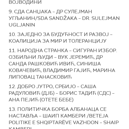
ВОЈВОДИНИ
9. СДА САНЏАКА – ДР СУЛЕЈМАН
УГЉАНИН/SDA SANDŽAKA – DR. SULEJMAN
UGLJANIN
10. ЗАЈЕДНО ЗА БУДУЋНОСТ И РАЗВОЈ –
КОАЛИЦИЈА ЗА МИР И ТОЛЕРАНЦИЈУ
11. НАРОДНА СТРАНКА – СИГУРАН ИЗБОР.
ОЗБИЉНИ ЉУДИ – ВУК ЈЕРЕМИЋ, ДР
САНДА РАШКОВИЋ ИВИЋ, СИНИША
КОВАЧЕВИЋ, ВЛАДИМИР ГАЈИЋ, МАРИНА
ЛИПОВАЦ ТАНАСКОВИЋ
12. ДОБРО ЈУТРО, СРБИЈО – САША
РАДУЛОВИЋ (ДЈБ) – БОРИС ТАДИЋ (СДС) –
АНА ПЕЈИЋ (ОТЕТЕ БЕБЕ)
13. ПОЛИТИЧКА БОРБА АЛБАНАЦА СЕ
НАСТАВЉА – ШАИП КАМБЕРИ /BETEJA
POLITIKE E SHQIPTARËVE VAZHDON – SHAIP