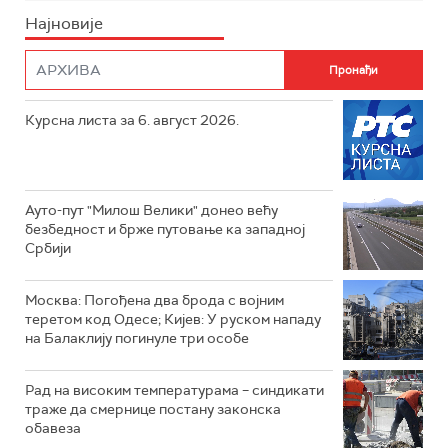
Најновије
Курсна листа за 6. август 2026.
Ауто-пут "Милош Велики" донео већу
безбедност и брже путовање ка западној
Србији
Москва: Погођена два брода с војним
теретом код Одесе; Кијев: У руском нападу
на Балаклију погинуле три особе
Рад на високим температурама – синдикати
траже да смернице постану законска
обавеза