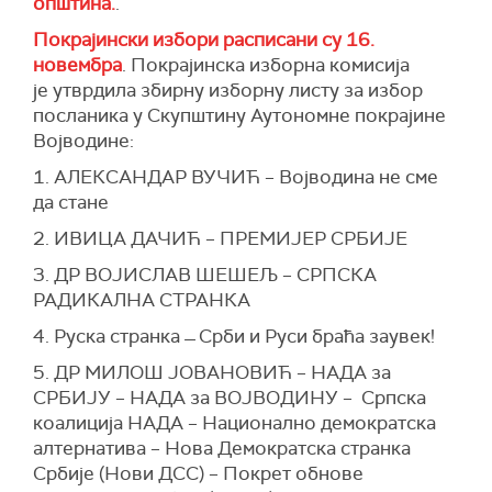
општина.
.
Покрајински избори расписани су 16.
новембра
. Покрајинска изборна комисија
је
утврдила збирну изборну листу за избор
посланика у Скупштину Аутономне покрајине
Војводине:
1. АЛЕКСАНДАР ВУЧИЋ – Војводина не сме
да стане
2. ИВИЦА ДАЧИЋ – ПРЕМИЈЕР СРБИЈЕ
3. ДР ВОЈИСЛАВ ШЕШЕЉ – СРПСКА
РАДИКАЛНА СТРАНКА
4. Руска странка ̶ Срби и Руси браћа заувек!
5. ДР МИЛОШ ЈОВАНОВИЋ – НАДА за
СРБИЈУ – НАДА за ВОЈВОДИНУ – Српска
коалиција НАДА – Национално демократска
алтернатива – Нова Демократска странка
Србије (Нови ДСС) – Покрет обнове