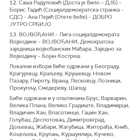
12.
С
аша Радуловић (Доста је било – ДЈБ) –
Борис Тадић (Социјалдемократска странка –
СДС) – Ана Пејић (Отете бебе) – ДОБРО
ЈУТРО СРБИЈО
13. ВОЈВОЂАНИ – Лига социјалдемократа
Војводине – ВОЈВОЂАНИ, Демократска
заједница војвођанских Мађара, Заједно за
Војводину – Бојан Костреш
Локални избори биће одржани у Београду,
Kрагујевцу, Kраљеву, Kрушевцу, Новом
Пазару, Пироту, Врању, Лесковцу, Лозници,
Прокупљу, Смедереву, Шапцу.
Биће одржани и у општинама Брус, Варварин,
Велика Плана, Велико Градиште, Владимирци,
Владичин Хан, Власотинце, Гаџин Хан,
Голубац, Деспотовац, Димитровград,
Дољевац, Жабари, Жагубица, Житорађа, Kнић,
Kоцељева, Kрупањ, Kуршумлија, Kучево,