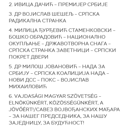
2. ИВИЦА ДАЧИЋ – ПРЕМИЈЕР СРБИЈЕ
Према његовим речима, од 17.12. ће о овим
питањима одлучивати тим људи који познају
3. ДР ВОЈИСЛАВ ШЕШЕЉ – СРПСКА
проблеме овог града и знају како да их реше.
РАДИКАЛНА СТРАНКА
4. МИЛИЦА ЂУРЂЕВИЋ СТАМЕНКОВСКИ –
БОШКО ОБРАДОВИЋ – НАЦИОНАЛНО
ОКУПЉАЊЕ – ДРЖАВОТВОРНА СНАГА –
СРПСКА СТРАНКА ЗАВЕТНИЦИ – СРПСКИ
ПОКРЕТ ДВЕРИ
5. ДР МИЛОШ ЈОВАНОВИЋ – НАДА ЗА
СРБИЈУ – СРПСКА КОАЛИЦИЈА НАДА –
НOВИ ДСС – ПОКС – ВОЈИСЛАВ
МИХАИЛОВИЋ
6. VАJDASÁGI MAGYAR SZÖVETSÉG –
ELNÖKÜNKÉRT, KÖZÖSSÉGÜNKÉRT, A
JÖVŐÉRT!/САВЕЗ ВОЈВОЂАНСКИХ МАЂАРА
– ЗА НАШЕГ ПРЕДСЕДНИКА, ЗА НАШУ
ЗАЈЕДНИЦУ, ЗА БУДУЋНОСТ!