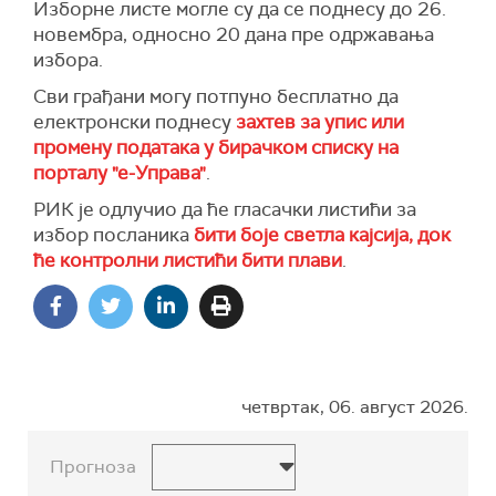
Изборне листе могле су да се поднесу до 26.
новембра, односно 20 дана пре одржавања
избора.
Сви грађани могу потпуно бесплатно да
електронски поднесу
захтев за упис или
промену података у бирачком списку на
порталу "е-Управа"
.
РИК је одлучио да ће гласачки листићи за
избор посланика
бити боје светла кајсија, док
ће контролни листићи бити плави
.
четвртак, 06. август 2026.
Прогноза