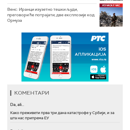
Венс: Иранци изузетно тешки људи,
преговори ће потрајати; две експлозије код
Ормуза
КОМЕНТАРИ
Da, ali...
Како преживети прва три дана катастрофе у Србији, и за
шта нас припрема ЕУ