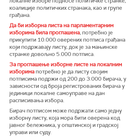
локалне изборе подносе политичке странке,
коалиције политичких странака, као и групе
грађана.
Да би изборна листа на парламентарним
изборима била проглашена
, потребно је
прикупити 10.000 оверених потписа грађана
који подржавају листу, док је за мањинске
странке довољно 5.000 потписа.
За проглашење изборне листе на локалним
изборима
потребно је да листу својим
потписима подржи од 200 до 3.000 бирача, у
зависности од броја регистрованих бирача у
јединици локалне самоуправе на дан
расписивања избора.
Бирач потписом може подржати само једну
изборну листу, која мора бити оверена код
јавног бележника, у општинској и градској
управи или суду.