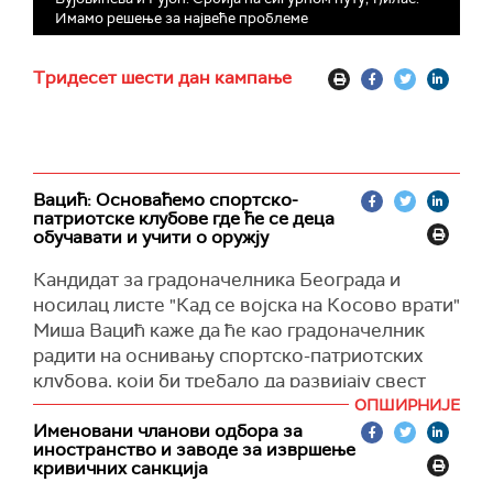
Имамо решење за највеће проблеме
Тридесет шести дан кампање
Вацић: Основаћемо спортско-
патриотске клубове где ће се деца
обучавати и учити о оружју
Кандидат за градоначелника Београда и
носилац листе "Кад се војска на Косово врати"
Миша Вацић каже да ће као градоначелник
радити на оснивању спортско-патриотских
клубова, који би требало да развијају свест
код деце о опасности употребе оружја,
ОПШИРНИЈЕ
саопштила је Српска десница.
Именовани чланови одбора за
иностранство и заводе за извршење
"Уместо да деца по први пут о оружју сазнају
кривичних санкција