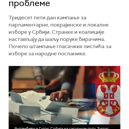
проблеме
Тридесет пети дан кампање за
парламентарне, покрајинске и локалне
изборе у Србији. Странке и коалиције
настављају да шаљу поруке бирачима.
Почело штампање гласачких листића за
изборе за народне посланике.
Вујовићева и Гујон: Србија на сигурном путу; Ђилас: