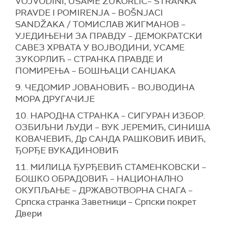
VOJVODINI, USAME ZUKORLIĆ– STRANKA
PRAVDE I POMIRENJA – BOŠNJACI
SANDŽAKA / ТОМИСЛАВ ЖИГМАНОВ –
УЈЕДИЊЕНИ ЗА ПРАВДУ – ДЕМОКРАТСКИ
САВЕЗ ХРВАТА У ВОЈВОДИНИ, УСАМЕ
ЗУКОРЛИЋ – СТРАНКА ПРАВДЕ И
ПОМИРЕЊА – БОШЊАЦИ САНЏАКА
9. ЧЕДОМИР ЈОВАНОВИЋ – ВОЈВОДИНА
МОРА ДРУГАЧИЈЕ
10.
Н
АРОДНА СТРАНКА – СИГУРАН ИЗБОР.
ОЗБИЉНИ ЉУДИ – ВУК ЈЕРЕМИЋ, СИНИША
КОВАЧЕВИЋ, Др САНДА РАШКОВИЋ ИВИЋ,
ЂОРЂЕ ВУКАДИНОВИЋ
11. МИЛИЦА ЂУРЂЕВИЋ СТАМЕНКОВСКИ –
БОШКО ОБРАДОВИЋ – НАЦИОНАЛНО
ОКУПЉАЊЕ – ДРЖАВОТВОРНА СНАГА –
Српска странка Заветници – Српски покрет
Двери