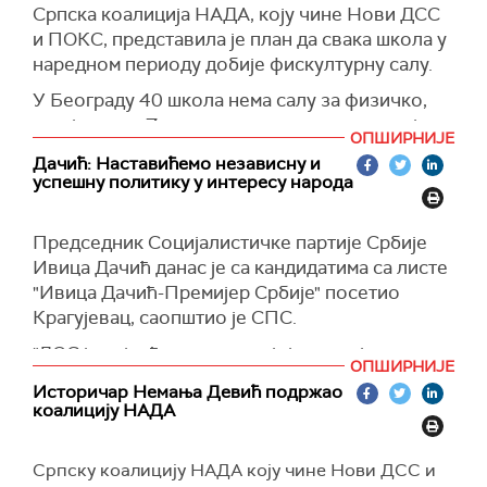
Српска коалиција НАДА, коју чине Нови ДСС
деца. То значи да смо решили правосуђе,
и ПОКС, представила је план да свака школа у
здравство, локалну самоуправу, полицију и
наредном периоду добије фискултурну салу.
све друге институције“, каже Ана Пејић из
Покрета “Отете бебе“.
У Београду 40 школа нема салу за физичко,
што је свака 7. школа, наводи ова коалиција.
ОПШИРНИЈЕ
“Коалиција НАДА ће се дефинитивно борити
Дачић: Наставићемо независну и
успешну политику у интересу народа
да кроз један програм од 5, 6 година озбиљног
рада донесе те ствари, да свака школа има
фискултурну салу“, изјавио је некадашњи
Председник Социјалистичке партије Србије
репрезентативац Србије у кошарци Владимир
Ивица Дачић данас је са кандидатима са листе
Штимац испред коалиције НАДА за Београд.
"Ивица Дачић-Премијер Србије" посетиo
Крагујевац, саопштио је СПС.
"ДОС је највеће зло у новијој историји српског
ОПШИРНИЈЕ
народа и Србије, у чије време су распродате и
Историчар Немања Девић подржао
опљачкане фабрике и радници остављени на
коалицију НАДА
улици", рекао је Дачић и додао да је срушена
Државна заједница Србије и Црне Горе, као и
Српску коалицију НАДА коју чине Нови ДСС и
једнострано проглашена независност Косова