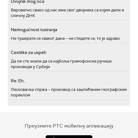
Dvojnik mog oca
Вероватно свако од нас има свог двојника са којим дели и
сличну ДНК
Nemogućnost tusiranja
Не туширате се сваког дана – не стидите се, то је здраво
Cestitke za uspeh
Да ли сте знали да се најбоље грамофонске ручице
производе у Србији
Re: Eh...
Лесковачка спржа – производ са заштићеним географским
пореклом
Преузмите РТС мобилну апликацију