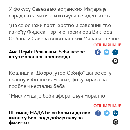
поручио је Борко Стефановић са листе
У фокусу Савеза војвођанских Мађара је
“СРБИЈА ПРОТИВ НАСИЉА-МИРОСЛАВ
сарадња са матицом и очување идентитета.
МИКИ АЛЕКСИЋ-МАРИНИКА ТЕПИЋ".
“Да се оснажи партнерство и савезништво
између Фидеса, партије премијера Виктора
Орбана и Савеза војвођанских Мађара с једне
стране, а с друге стране - да Мађари буду
ОПШИРНИЈЕ
јединствени на изборима 17. децембра, да
Ана Пејић: Решавање беби афере
кључ моралног препорода
подрже СВМ у интересу тога да можемо да
наставимо овај рад који је иза нас, у интересу
очувања нашег идентитета“, рекао је Балинт
Коалиција “Добро јутро Србијо“ данас се, у
Пастор из СВМ.
склопу изборне кампање, фокусирала на
проблем несталих беба.
“Мислим да је беби афера кључ моралног
препорода овог друштва. Ако ја после толико
ОПШИРНИЈЕ
година не могу да знам где је моје дете, за
Штимац: НАДА ће се борити да све
мене је ово чиста бандитска организација. Кад
школе у Београду добију салу за
ја кажем решавање беби афера, то не значи
физичко
само ми можемо ноћас сазнати где су наша