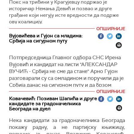
Покс на трибини у Крагујевцу подржао је
и Метохије.
историчар Немања Девић и позвао и друге
Председник СПС истакао је и да садашња
грађане који негују исте вредности да подрже
опозиција представља "остатак и фронцле
ову коалицију.
некадашњег ДОС-а", уз, како наводи, “већ
"Нисам члан ниједне странке, али јесам
ОПШИРНИЈЕ
виђену превару да бирачи који воле Србију
пријатељ ПОКС и Новог ДСС. Управо зато сам
Вујовићева и Гујон са младима:
Србија на сигурном путу
гласају за наводно патриотску десницу, која ће
са вама, са људима којима значе појмови попут
се касније удружити са онима који имају
образа и образовања, јунаштва, историје,
антисрпску политику“.
идентитета, истине, правде и којима ти
Потпредседница Главног одбора СНС Ирена
појмови не бледе", рекао је Девић.
Вујовић и кандидат на листи "АЛЕКСАНДАР
У свом обраћању Ивица Дачић је подсетио
ВУЧИЋ - Србија не сме да стане" Арно Гујон
грађане да су предстојећи избори 17.
Он је позвао и друге грађане који негују исте
разговарали су са омладином и поручили да је
децембра уствари наставак избора од 24.
вредности да подрже ову коалицију.
Србија данас на сигурном путу и да брзом
септембра 2000. године, и на којима опет на
пругом иде у будућност.
ОПШИРНИЈЕ
другој страни имамо ДОС, и нагласио да "треба
Ковачевић: Позивам Шапића и друге
завршити са њима на изборима".
Вујовић је захвалила младима на подршци и
кандидате за градоначелника
разумевању које су имали у претходним
Београда на дуел
Социјалистичка партија Србије очекује да ће
годинама и што су били ослонац.
својим искуством и идејама, али и резултатима
Нека кандидати за градоначелника Београда
на изборима, показати да је важан и
"Хвала вам што сте нам били ослонац да
покажу радну, а не партијску књижицу,
одговоран носилац политичког живота Србије
заједно јачамо Србију. Морамо још да радимо,