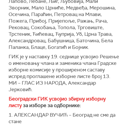
Лапово, Лебане, Љиг, Љубовија, Мали
Зворник, Мало Црниће, Медвеђа, Мерошина,
Осечина, Параћин, Петровац на Млави,
Пожега, Прибој, Пријепоље, Ражањ, Рача,
Рековац, Сокобања, Топола, Трговиште,
Трстеник, Ћићевац, Ћуприја, Уб, Црна Трава,
Александровац, Бабушница, Баточина, Бела
Паланка, Блаце, Богатић и Бојник.
ГИК је у наставку 19. седнице усвојио Решење
о именовању члана и заменика члана Градске
изборне комисије у проширеном саставу
испред проглашене изборне листе број 13.
МИ – ГЛАС ИЗ НАРОДА, Александар
Јерковић.
Београдски ГИК усвојиo
з
бирну изборну
листу
за изборе за одборнике:
1. АЛЕКСАНДАР ВУЧИЋ – Београд не сме да
стане