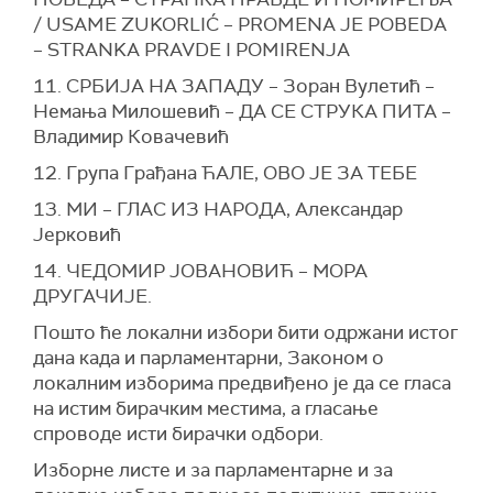
/ USAME ZUKORLIĆ – PROMENA JE POBEDA
– STRANKA PRAVDE I POMIRENJA
11. СРБИЈА НА ЗАПАДУ – Зоран Вулетић –
Немања Милошевић – ДА СЕ СТРУКА ПИТА –
Владимир Ковачевић
12. Група Грађана ЋАЛЕ, ОВО ЈЕ ЗА ТЕБЕ
13. МИ – ГЛАС ИЗ НАРОДА, Александар
Јерковић
14. ЧЕДОМИР ЈОВАНОВИЋ – МОРА
ДРУГАЧИЈЕ.
Пошто ће локални избори бити одржани истог
дана када и парламентарни, Законом о
локалним изборима предвиђено је да се гласа
на истим бирачким местима, а гласање
спроводе исти бирачки одбори.
Изборне листе и за парламентарне и за