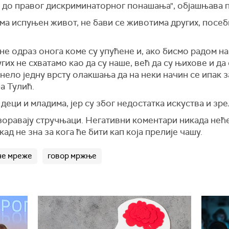
, до правог дискриминаторног понашања", објашњава 
има испуњен живот, не бави се животима других, посе
 не одраз онога коме су упућене и, ако бисмо радом на
гих не схватамо као да су наше, већ да су њихове и д
онело једну врсту олакшања да на неки начин се ипак
а Тулић.
деци и младима, јер су због недостатка искуства и зре
озоравају стручњаци. Негативни коментари никада нећ
ад не зна за кога ће бити кап која прелије чашу.
не мреже
говор мржње