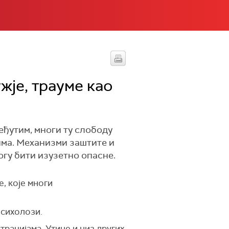
жје, трауме као
ђутим, многи ту слободу
има. Механизми заштите и
гу бити изузетно опасне.
, које многи
психолози.
рацијама. Утиче и низ других