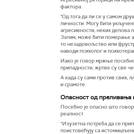
фактора.
"Од тога да ли се у самом др
личности. Могу бити укључени
агресивности, неких делова л
Затим, може бити померање а
то незадовољство или фрустра
наводи психолог и психотера
Иако је говор мржње посебно 
припадности, жртве су све че
А када су сами против свих, 
и срамоте.
Опасност од преливања 
Посебно је опасно што говор 
реалност.
"Изузетна потреба да се при
поистовећују са истомишљени