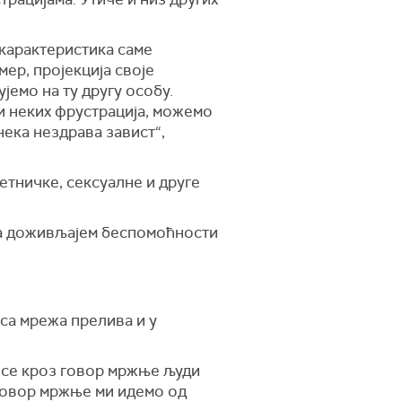
 карактеристика саме
ер, пројекција своје
јемо на ту другу особу.
и неких фрустрација, можемо
нека нездрава завист“,
етничке, сексуалне и друге
е са доживљајем беспомоћности
са мрежа прелива и у
а се кроз говор мржње људи
 говор мржње ми идемо од