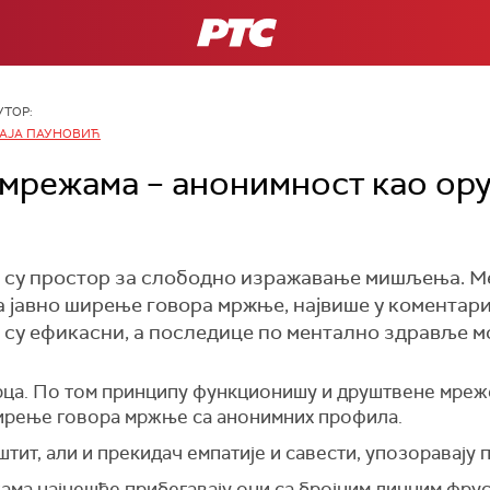
РТС
УТОР:
АЈА ПАУНОВИЋ
мрежама – анонимност као ору
су простор за слободно изражавање мишљења. Ме
а јавно ширење говора мржње, највише у коментар
у ефикасни, а последице по ментално здравље мо
срца. По том принципу функционишу и друштвене мреже
ширење говора мржње са анонимних профила.
тит, али и прекидач емпатије и савести, упозоравају 
ма најчешће прибегавају они са бројним личним фруст