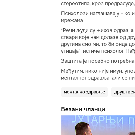
стереотипа, кроз предрасуде
Психолози наглашавају – ко 
мрежама.
"Речи људи су њихов одраз, а
ствари које нам долазе од дру
другима смо ми, то би онда д
утицаја“, истиче психолог Нађ
Заштита је посебно потребна 
Међутим, нико није имун, уп
менталног здравља, али се ник
ментално здравље
друштве
Везани чланци