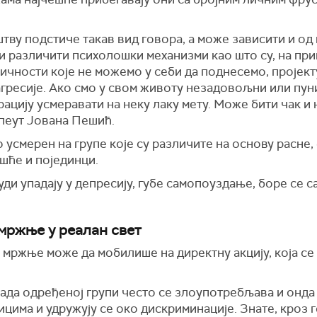
уштву подстиче такав вид говора, а може зависити и од
 различити психолошки механизми као што су, на прим
ичности које не можемо у себи да поднесемо, пројекту
гресије. Ако смо у свом животу незадовољни или пун
цију усмеравати на неку лаку мету. Може бити чак и 
пеут Јована Пешић.
усмерен на групе које су различите на основу расне, 
шће и појединци.
људи упадају у депресију, губе самопоуздање, боре с
мржње у реалан свет
мржње може да мобилише на директну акцију, која се 
пада одређеној групи често се злоупотребљава и онд
цима и удружују се око дискриминације. Знате, кроз