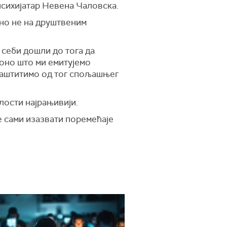
психијатар Невена Чаловска.
бно не на друштвеним
 себи дошли до тога да
а оно што ми емитујемо
 заштитимо од тог спољашњег
лости најрањивији.
е сами изазвати поремећаје