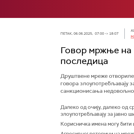
А
ПЕТАК, 06.06.2025, 07:00 -> 18:07
М
Говор мржње на 
последица
Друштвене мреже отвориле 
говора злоупотребљавају з
санкционисања недовољно с
Далеко од очију, далеко од 
злоупотребљавају за јавно 
Корисничка имена могу бити ш
Агресивној реторици на мрежа