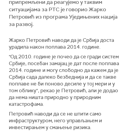
припремљени да реагујемо у таквим
ситуацијама за РТС је говорио Жарко
Петровић из програма Уједињених нација
за развој.
Жарко Петровић наводи да је Србија доста
урадила након поплава 2014. године.
"Од 2010. године је почео да се гради систем
Србије, посебан замајац је дат после поплава
2014. године и могу слободно да кажем да је
Србија сада далеко безбеднија и да се такве
поплаве не би поново десиле у тој мери и у
том облику", рекао је Петровић, али је додао
да нема ништа природно у природним
катастрофама.
Петровић наводи да се не штити само
инфраструктуром, него управљањем и
инвестирањем у смањење ризика.