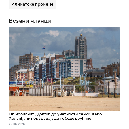
Климатске промене
Везани чланци
Од мобилних „џунгли“ до уметности сенки: Како
Холанђани покушавају да победе врућине
27. 06. 2026.