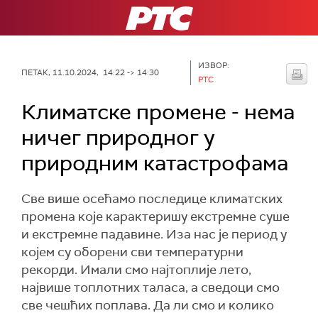
РТС
ИЗВОР:
ПЕТАК, 11.10.2024, 14:22 -> 14:30
РТС
Климатске промене - нема
ничег природног у
природним катастрофама
Све више осећамо последице климатских
промена које карактеришу екстремне суше
и екстремне падавине. Иза нас је период у
којем су оборени сви температурни
рекорди. Имали смо најтоплије лето,
највише топлотних таласа, а сведоци смо
све чешћих поплава. Да ли смо и колико