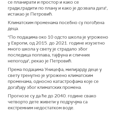
се планирати и простор и како се
гради,градити по плану и како је дозвала дата",
истакао је Петровић.
Климатским променама посебно су погођена
деца.
"По подацима око 10 одсто школа је угрожено
у Европи, од 2015. до 2021. године изузетно
много школа у свету је страдало због
последица поплава, тајфуна и сличних
непогода", рекао је Петровић.
Према подацима Уницефа, милијарду деце у
свету тренутно је угрожено климатским
променама, односно катастрофама које се
догађају због климатских промена.
Прогнозе су да ће до 2040. године свако
четворто дете живети у подручјма са
екстремним недостатком воде.