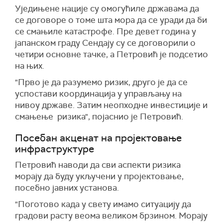
Уједињене нације су омогућиле државама да
се договоре о томе шта мора да се уради да би
се смањиле катастрофе. Пре девет година у
јапанском граду Сендају су се договорили о
четири основне тачке, а Петровић је подсетио
на њих.
"Прво је да разумемо ризик, друго је да се
успостави координација у управљању на
нивоу државе. Затим неопходне инвестиције и
смањење ризика", појаснио је Петровић.
Посебан акценат на пројектовање
инфраструктуре
Петровић наводи да сви аспекти ризика
морају да буду укључени у пројектовање,
посебно јавних установа.
"Поготово када у свету имамо ситуацију да
градови расту веома великом брзином. Морају