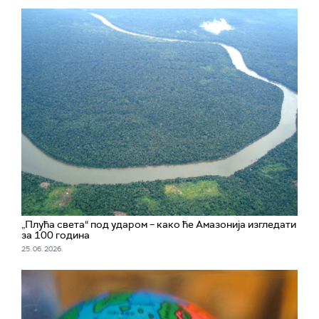
„Плућа света“ под ударом – како ће Амазонија изгледати
за 100 година
25. 06. 2026.