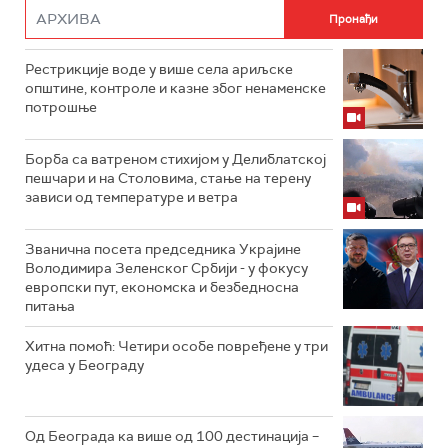
Рестрикције воде у више села ариљске
општине, контроле и казне због ненаменске
потрошње
Борба са ватреном стихијом у Делиблатској
пешчари и на Столовима, стање на терену
зависи од температуре и ветра
Званична посета председника Украјине
Володимира Зеленског Србији - у фокусу
европски пут, економска и безбедносна
питања
Хитна помоћ: Четири особе повређене у три
удеса у Београду
Од Београда ка више од 100 дестинација –