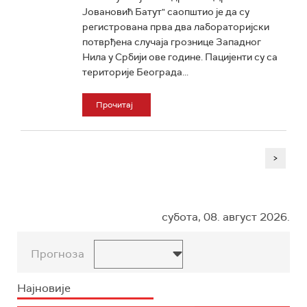
Јовановић Батут" саопштио је да су
регистрована прва два лабораторијски
потврђена случаја грознице Западног
Нила у Србији ове године. Пацијенти су са
територије Београда...
Прочитај
>
субота, 08. август 2026.
Прогноза
Најновије