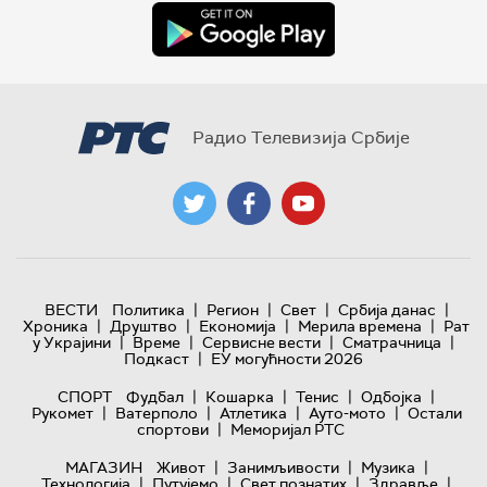
Радио Телевизија Србије
|
|
|
|
ВЕСТИ
Политика
Регион
Свет
Србија данас
|
|
|
|
Хроника
Друштво
Економија
Мерила времена
Рат
|
|
|
|
у Украјини
Време
Сервисне вести
Сматрачница
|
Подкаст
ЕУ могућности 2026
|
|
|
|
СПОРТ
Фудбал
Кошарка
Тенис
Одбојка
|
|
|
|
Рукомет
Ватерполо
Атлетика
Ауто-мото
Остали
|
спортови
Меморијал РТС
|
|
|
МАГАЗИН
Живот
Занимљивости
Музика
|
|
|
|
Технологијa
Путујемо
Свет познатих
Здравље