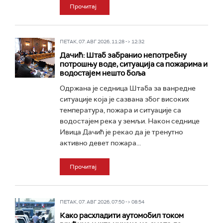
Прочитај
ПЕТАК, 07. АВГ 2026, 11:28 -> 12:32
Дачић: Штаб забранио непотребну
потрошњу воде, ситуација са пожарима и
водостајем нешто боља
Одржана је седница Штаба за ванредне
ситуације која је сазвана због високих
температура, пожара и ситуације са
водостајем река у земљи. Након седнице
Ивица Дачић је рекао да је тренутно
активно девет пожара...
Прочитај
ПЕТАК, 07. АВГ 2026, 07:50 -> 08:54
Како расхладити аутомобил током