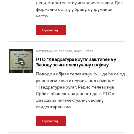
деци, старатељству или алиментацији. Док
формално остају у браку, супружници
често...
Прочитај
ЧЕТВРТАК, 06. АВГ 2026, 16:40 -> 17:02
РТС: "Квадратура круга" заштићена у
Заводу за интелектуалну својину
Поводом објаве телевизије "N1" да ће се од
јесени емитовати емисија под називом
"Квадратура круга“, Радио-телевизија
Србије обавештава јавност да је РТС у
Заводу за интелектуалну својину
евидентиран као...
Прочитај