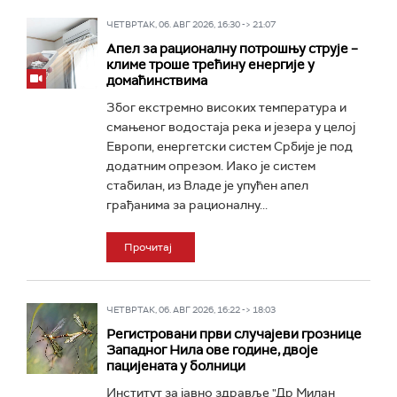
ЧЕТВРТАК, 06. АВГ 2026, 16:30 -> 21:07
Апел за рационалну потрошњу струје –
климе троше трећину енергије у
домаћинствима
Због екстремно високих температура и
смањеног водостаја река и језера у целој
Европи, енергетски систем Србије је под
додатним опрезом. Иако је систем
стабилан, из Владе је упућен апел
грађанима за рационалну...
Прочитај
ЧЕТВРТАК, 06. АВГ 2026, 16:22 -> 18:03
Регистровани први случајеви грознице
Западног Нила ове године, двоје
пацијената у болници
Институт за јавно здравље "Др Милан