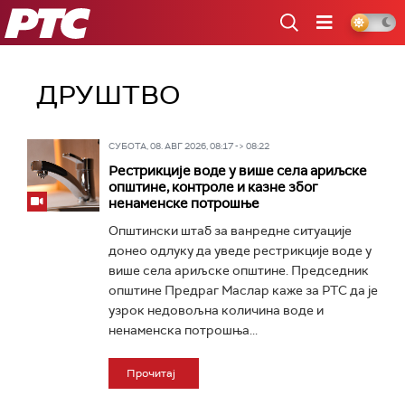
РТС
ДРУШТВО
СУБОТА, 08. АВГ 2026, 08:17 -> 08:22
Рестрикције воде у више села ариљске
општине, контроле и казне због
ненаменске потрошње
Општински штаб за ванредне ситуације
донео одлуку да уведе рестрикције воде у
више села ариљске општине. Председник
општине Предраг Маслар каже за РТС да је
узрок недовољна количина воде и
ненаменска потрошња...
Прочитај