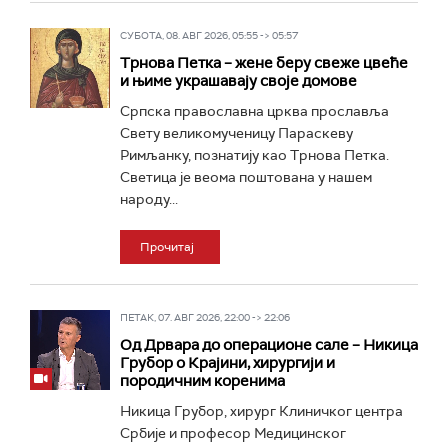
СУБОТА, 08. АВГ 2026, 05:55 -> 05:57
Трнова Петка – жене беру свеже цвеће
и њиме украшавају своје домове
Српска православна црква прославља
Свету великомученицу Параскеву
Римљанку, познатију као Трнова Петка.
Светица је веома поштована у нашем
народу...
Прочитај
ПЕТАК, 07. АВГ 2026, 22:00 -> 22:06
Од Дрвара до операционе сале – Никица
Грубор о Крајини, хирургији и
породичним коренима
Никица Грубор, хирург Клиничког центра
Србије и професор Медицинског