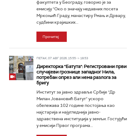
факултета у Београду, говорио је за
емисију "Око о значају недавних посета
Мркоњић Граду, манастиру Рмањ и Дрвару,
судбини крајишких...
Прочитај
ПЕТАК, 07. АВГ 2026, 15:55 -> 18:53
Директорка "Батута": Регистровани први
случајеви грознице западног Нила,
потребан опрез али нема разлога за
бригу
Институт за јавно здравље Србије "Др
Милан Јовановић Батут" ускоро
обележава 102 године постојања као
најстарија и најугледнија јавно-
здравствена институција у земљи. Гостујући
у емисији Првог програма...