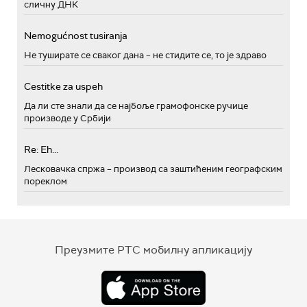
сличну ДНК
Nemogućnost tusiranja
Не туширате се сваког дана – не стидите се, то је здраво
Cestitke za uspeh
Да ли сте знали да се најбоље грамофонске ручице
производе у Србији
Re: Eh...
Лесковачка спржа – производ са заштићеним географским
пореклом
Преузмите РТС мобилну апликацију