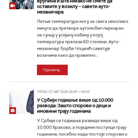
врућина и шта никако не смете да
оставите у возилу – савети ауто-
механичара
Летње температуре могу за свега неколико
минута да претворе аутомобил паркиран
на сунцу у усијану кабину у којој
температура прелази 60 степени. Ауто-
механичар Ђорђе Чљукић саветује
возачима како да правилно...
Прочитај
ПЕТАК, 07. АВГ 2026, 05:45 -> 05:45
У Србији годишње више од 10.000
развода: Зашто спорови о деци и
имовини трају годинама
У Србији се годишње разведе више од
10.000 бракова, a поједини поступци трају
годинама, посебно када постоје спорови о