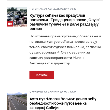
ЧЕТВРТАК, 06. АВГ 2026, 08:19 -> 08:43
Култура сећања као предуслов
помирења ­- Три деценије после „Олује“
различита тумачења и даље раздвајају
регион
Поштовање према жртвама, образовање и
неговање културе сећања представљају
темељ сваког будућег помирења, сагласни
су саговорници РТС-а повереник за
заштиту равноправности Милан
Антонијевић и директор...
Прочитај
ЧЕТВРТАК, 06. АВГ 2026, 05:55 -> 06:05
Ауто-пут "Милош Велики" донео већу
безбедност и брже путовање ка
западној Србији