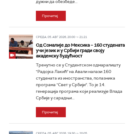
дужни да обезбеде...
Прочитај
СРЕДА, 05. АВГ 2026, 20:00 -> 21:21
Од Сомалије до Мексика – 160 студената
учи језик и у Србији гради своју
академску будућност
Тренутно се у Студентском одмаралишту
"Радојка Лакић“ на Авали налази 160
студената из иностранства, полазника
програма "Свет у Србији“. То је 14.
генерација програма који реализује Влада
Србије у сарадњи...
Прочитај
СРЕДА, 05. АВГ 2026, 19:30 -> 20:05