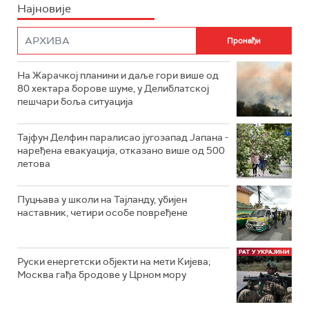
Најновије
На Жарачкој планини и даље гори више од
80 хектара борове шуме, у Делиблатској
пешчари боља ситуација
Тајфун Делфин паралисао југозапад Јапана -
наређена евакуација, отказано више од 500
летова
Пуцњава у школи на Тајланду, убијен
наставник, четири особе повређене
Руски енергетски објекти на мети Кијева;
Москва гађа бродове у Црном мору