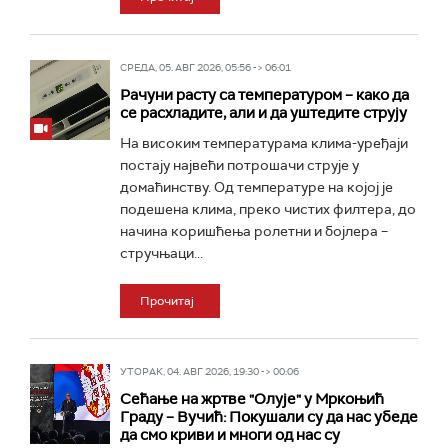
СРЕДА, 05. АВГ 2026, 05:56 -> 06:01
Рачуни расту са температуром – како да
се расхладите, али и да уштедите струју
На високим температурама клима-уређаји
постају највећи потрошачи струје у
домаћинству. Од температуре на којој је
подешена клима, преко чистих филтера, до
начина коришћења ролетни и бојлера –
стручњаци...
Прочитај
УТОРАК, 04. АВГ 2026, 19:30 -> 00:06
Сећање на жртве "Олује" у Мркоњић
Граду – Вучић: Покушали су да нас убеде
да смо криви и многи од нас су