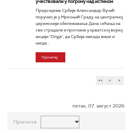
учествовали у погрому над истином
Председник Србије Александар Вучић
поручио је у Мркоњић Граду, на централној
церемонији обележавања Дана сећања на
све страдале и прогнане у хрватској војној
акцији "Олуја", да Србија никада више и
нигде...
Прочитај
<<
<
>
петак, 07. август 2026.
Прогноза