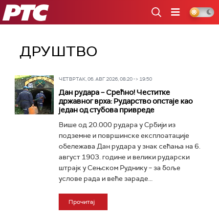
РТС
ДРУШТВО
ЧЕТВРТАК, 06. АВГ 2026, 08:20 -> 19:50
Дан рудара – Срећно! Честитке
државног врха: Рударство опстаје као
један од стубова привреде
Више од 20.000 рудара у Србији из
подземне и површинске експлоатације
обележава Дан рудара у знак сећања на 6.
август 1903. године и велики рударски
штрајк у Сењском Руднику – за боље
услове рада и веће зараде...
Прочитај