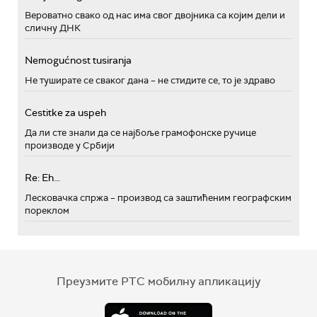
Вероватно свако од нас има свог двојника са којим дели и
сличну ДНК
Nemogućnost tusiranja
Не туширате се сваког дана – не стидите се, то је здраво
Cestitke za uspeh
Да ли сте знали да се најбоље грамофонске ручице
производе у Србији
Re: Eh...
Лесковачка спржа – производ са заштићеним географским
пореклом
Преузмите РТС мобилну апликацију