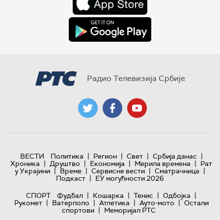
Радио Телевизија Србије
|
|
|
|
ВЕСТИ
Политика
Регион
Свет
Србија данас
|
|
|
|
Хроника
Друштво
Економија
Мерила времена
Рат
|
|
|
|
у Украјини
Време
Сервисне вести
Сматрачница
|
Подкаст
ЕУ могућности 2026
|
|
|
|
СПОРТ
Фудбал
Кошарка
Тенис
Одбојка
|
|
|
|
Рукомет
Ватерполо
Атлетика
Ауто-мото
Остали
|
спортови
Меморијал РТС