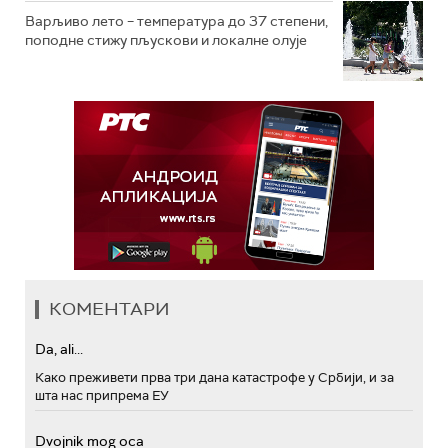
Варљиво лето – температура до 37 степени,
поподне стижу пљускови и локалне олује
КОМЕНТАРИ
Da, ali...
Како преживети прва три дана катастрофе у Србији, и за
шта нас припрема ЕУ
Dvojnik mog oca