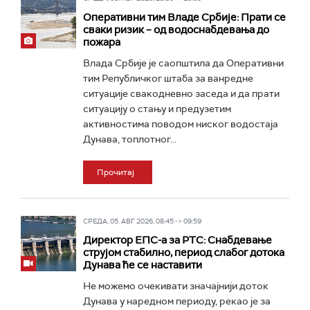
Оперативни тим Владе Србије: Прати се
сваки ризик – од водоснабдевања до
пожара
Влада Србије је саопштила да Оперативни
тим Републичког штаба за ванредне
ситуације свакодневно заседа и да прати
ситуацију о стању и предузетим
активностима поводом ниског водостаја
Дунава, топлотног...
Прочитај
СРЕДА, 05. АВГ 2026, 08:45 -> 09:59
Директор ЕПС-а за РТС: Снабдевање
струјом стабилно, период слабог дотока
Дунава ће се наставити
Не можемо очекивати значајнији доток
Дунава у наредном периоду, рекао је за