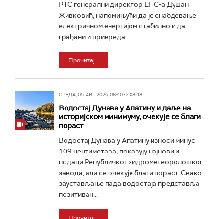
РТС генерални директор ЕПС-а Душан
Живковић, напомињући да је снабдевање
електричном енергијом стабилно и да
грађани и привреда...
Прочитај
СРЕДА, 05. АВГ 2026, 08:40 -> 08:48
Водостај Дунава у Апатину и даље на
историјском минимуму, oчекује се благи
пораст
Водостај Дунава у Апатину износи минус
109 центиметара, показују најновији
подаци Републичког хидрометеоролошког
завода, али се очекује благи пораст. Свако
заустављање пада водостаја представља
позитиван...
Прочитај