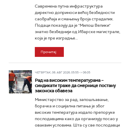
Савремена путна инфраструктура
директно доприноси већој безбедности
саобраћаја и смањењу броја страдалих.
Подаци показују да је "Милош Велики"
знатно безбеднији од Ибарске магистрале,
која је пре изградње...
Прочитај
ЧЕТВРТАК, 06. АВГ 2026, 05:55 -> 06:05
Рад на високим температурама –
синдикати траже да смернице постану
законска обавеза
Министарство за рад, запошљавање,
борачка и социјална питања је због
високих температура издало препоруке
послодавцима како да организују посао у
оваквим условима. Шта су све послодавци