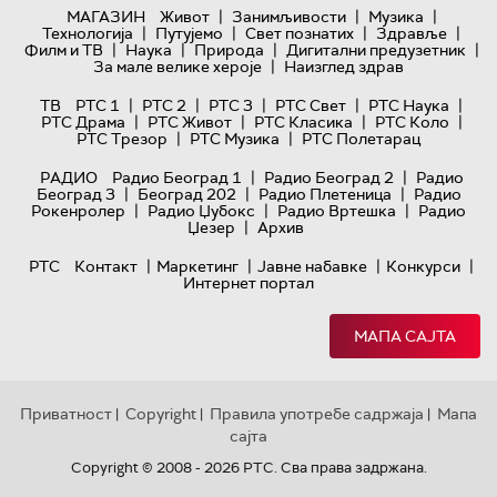
|
|
|
МАГАЗИН
Живот
Занимљивости
Музика
|
|
|
|
Технологијa
Путујемо
Свет познатих
Здравље
|
|
|
|
Филм и ТВ
Наука
Природа
Дигитални предузетник
|
За мале велике хероје
Наизглед здрав
|
|
|
|
|
ТВ
РТС 1
РТС 2
РТС 3
РТС Свет
РТС Наука
|
|
|
|
РТС Драма
РТС Живот
РТС Класика
РТС Коло
|
|
РТС Трезор
РТС Музика
РТС Полетарац
|
|
РАДИО
Радио Београд 1
Радио Београд 2
Радио
|
|
|
Београд 3
Београд 202
Радио Плетеница
Радио
|
|
|
Рокенролер
Радио Џубокс
Радио Вртешка
Радио
|
Џезер
Архив
|
|
|
|
РТС
Контакт
Маркетинг
Јавне набавке
Конкурси
Интернет портал
МАПА САЈТА
Приватност
Copyright
Правила употребе садржаја
Мапа
|
|
|
сајта
Copyright © 2008 - 2026 РТС. Сва права задржана.