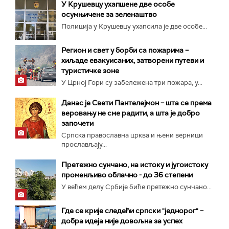
У Крушевцу ухапшене две особе
осумњичене за зеленаштво
Полиција у Крушевцу ухапсила је две особе...
Регион и свет у борби са пожарима –
хиљаде евакуисаних, затворени путеви и
туристичке зоне
У Црној Гори су забележена три пожара, у...
Данас је Свети Пантелејмон – шта се према
веровању не сме радити, а шта је добро
започети
Српска православна црква и њени верници
прослављају...
Претежно сунчано, на истоку и југоистоку
променљиво облачно - до 36 степени
У већем делу Србије биће претежно сунчано...
Где се крије следећи српски "једнорог" –
добра идеја није довољна за успех