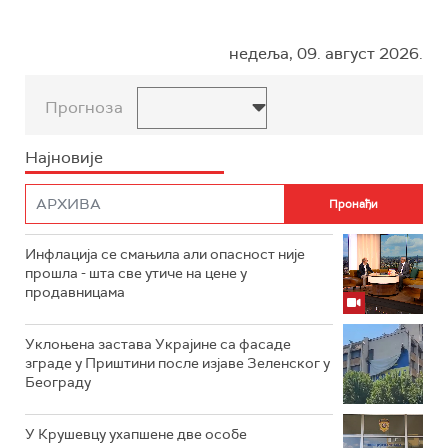
недеља, 09. август 2026.
Прогноза
Најновије
Инфлација се смањила али опасност није
прошла - шта све утиче на цене у
продавницама
Уклоњена застава Украјине са фасаде
зграде у Приштини после изјаве Зеленског у
Београду
У Крушевцу ухапшене две особе