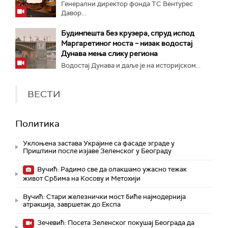
Генерални директор фонда ТС Вентурес
Давор...
Будимпешта без крузера, спруд испод
Маргаретиног моста – низак водостај
Дунава мења слику региона
Водостај Дунава и даље је на историјском...
ВЕСТИ
Политика
Уклоњена застава Украјине са фасаде зграде у
Приштини после изјаве Зеленског у Београду
Вучић: Радимо све да олакшамо ужасно тежак
живот Србима на Косову и Метохији
Вучић: Стари железнички мост биће најмодернија
атракција, завршетак до Експа
Зечевић: Посета Зеленског покушај Београда да