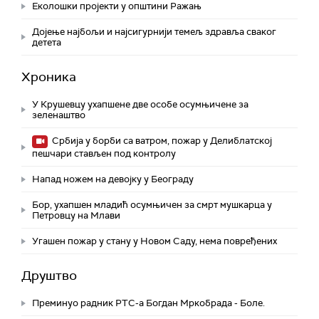
Eколошки пројекти у општини Ражањ
Дојење најбољи и најсигурнији темељ здравља сваког
детета
Хроника
У Крушевцу ухапшене две особе осумњичене за
зеленаштво
Србија у борби са ватром, пожар у Делиблатској
пешчари стављен под контролу
Напад ножем на девојку у Београду
Бор, ухапшен младић осумњичен за смрт мушкарца у
Петровцу на Млави
Угашен пожар у стану у Новом Саду, нема повређених
Друштво
Преминуо радник РТС-а Богдан Мркобрада - Боле.