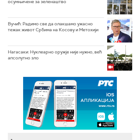
осумњичене за зеленаштво
Вучић: Радимо све да олакшамо ужасно
тежак живот Србима на Косову и Метохији
Нагасаки: Нуклеарно оружје није нужно, већ
апсолутно зло