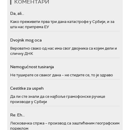
КОМЕНТАРИ
Da, ali...
Како преживети прва три дана катастрофе у Србији, и за
шта нас припрема ЕУ
Dvojnik mog oca
Вероватно свако од нас има свог двојника са којим дели и
сличну ДНК
Nemogućnost tusiranja
Не туширате се сваког дана – не стидите се, то је здраво
Cestitke za uspeh
Да ли сте знали да се најбоље грамофонске ручице
производе у Србији
Re: Eh...
Лесковачка спржа – производ са заштићеним географским
пореклом