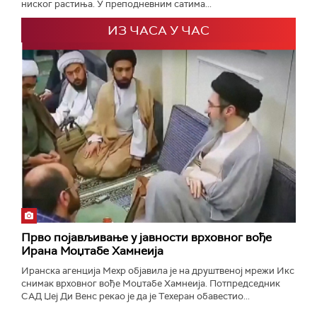
ниског растиња. У преподневним сатима...
ИЗ ЧАСА У ЧАС
Прво појављивање у јавности врховног вође
Ирана Моџтабe Хамнеија
Иранска агенција Мехр објавила је на друштвеној мрежи Икс
снимак врховног вође Моџтабе Хамнеија. Потпредседник
САД Џеј Ди Венс рекао је да је Техеран обавестио...