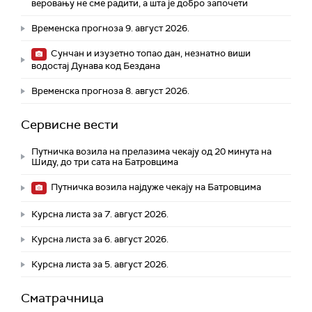
веровању не сме радити, а шта је добро започети
Временска прогноза 9. август 2026.
Сунчан и изузетно топао дан, незнатно виши
водостај Дунава код Бездана
Временска прогноза 8. август 2026.
Сервисне вести
Путничка возила на прелазима чекају од 20 минута на
Шиду, до три сата на Батровцима
Путничка возила најдуже чекају на Батровцима
Курсна листа за 7. август 2026.
Курсна листа за 6. август 2026.
Курсна листа за 5. август 2026.
Сматрачница