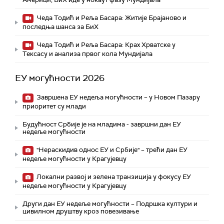
Чеда Тодић и Реља Басара: Житије Брајаново и
последња шанса за БиХ
Чеда Тодић и Реља Басара: Крах Хрватске у
Тексасу и анализа првог кола Мундијала
ЕУ могућности 2026
Завршена ЕУ недеља могућности – у Новом Пазару
приоритет су млади
Будућност Србије је на младима - завршни дан ЕУ
недеље могућности
"Нераскидив однос ЕУ и Србије" – трећи дан ЕУ
недеље могућности у Крагујевцу
Локални развој и зелена транзиција у фокусу ЕУ
недеље могућности у Крагујевцу
Други дан ЕУ недеље могућности – Подршка култури и
цивилном друштву кроз повезивање