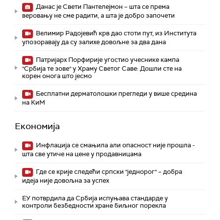
Данас је Свети Пантелејмон – шта се према
веровању не сме радити, а шта је добро започети
Велимир Радојевић крв дао стоти пут, из Института
упозоравају да су залихе довољне за два дана
Патријарх Порфирије угостио учеснике кампа
"Србија те зове" у Храму Светог Саве: Дошли сте на
корен онога што јесмо
Бесплатни дерматолошки прегледи у више средина
на КиМ
Економија
Инфлација се смањила али опасност није прошла -
шта све утиче на цене у продавницама
Где се крије следећи српски "једнорог" – добра
идеја није довољна за успех
ЕУ потврдила да Србија испуњава стандарде у
контроли безбедности хране биљног порекла