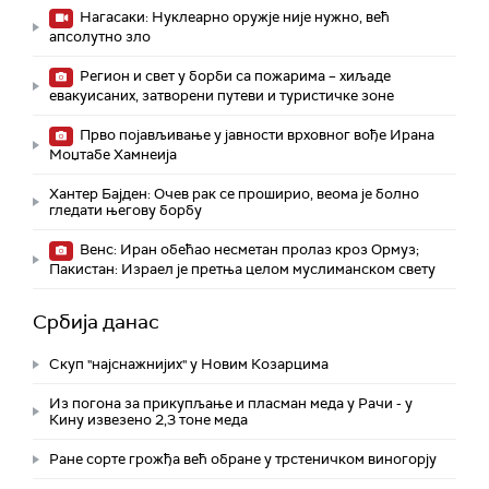
Нагасаки: Нуклеарно оружје није нужно, већ
апсолутно зло
Регион и свет у борби са пожарима – хиљаде
евакуисаних, затворени путеви и туристичке зоне
Прво појављивање у јавности врховног вође Ирана
Моџтабe Хамнеија
Хантер Бајден: Очев рак се проширио, веома је болно
гледати његову борбу
Венс: Иран обећао несметан пролаз кроз Ормуз;
Пакистан: Израел је претња целом муслиманском свету
Србија данас
Скуп "најснажнијих" у Новим Козарцима
Из погона за прикупљање и пласман меда у Рачи - у
Кину извезено 2,3 тоне меда
Ране сорте грожђа већ обране у трстеничком виногорју