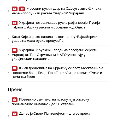
Масовни руски удар на Одесу; зашто Финска
неће испоручити ракете "патриот" Украјини
Украјина погодила две руске рафинерије; Русија
гађала фабрику ракета и бродове код Одесе
Како Кијев преко напада на компанију "Вајлдберис"
удара на мала руска предузећа
Украјина: У руским нападима погођени објекти
Укрнафта; Тас: Стручњаци НАТО учествују у
украјинским нападима
Кијев дроновима на Брјанску област, Москва циља
подземне базе; Билд: Погођени "Ликви моли", "Пума" и
немачки брод
Време
Претежно сунчано, на истоку и југоистоку
променљиво облачно - до 36 степени
Данас је Свети Пантелејмон – шта се према