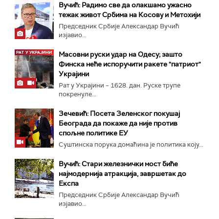
Вучић: Радимо све да олакшамо ужасно
тежак живот Србима на Косову и Метохији
Председник Србије Александар Вучић
изјавио...
Масовни руски удар на Одесу; зашто
Финска неће испоручити ракете "патриот"
Украјини
Рат у Украјини – 1628. дан. Руске трупе
покренуле...
Зечевић: Посета Зеленског покушај
Београда да покаже да није против
спољне политике ЕУ
Суштинска порука домаћина је политика коју...
Вучић: Стари железнички мост биће
најмодернија атракција, завршетак до
Експа
Председник Србије Александар Вучић
изјавио...