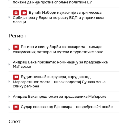
покаже да није против спољне политике ЕУ
Вучић: Избори најкасније за три месеца,
Србија прва у Европи по расту БДП-а у првих шест
месеци
Регион
Регион и свет у борби са пожарима – хиљаде
евакуисаних, затворени путеви и туристичке зоне
Андраш Бака прихватио номинацију за председника
Мађарске
Будимпешта без крузера, спруд испод
Маргаретиног моста – низак водостај Дунава мења
слику региона
Андраш Бакa предложен за председника Мађарске
Судар возова код Бјеловара – повређене 24 особе
Свет