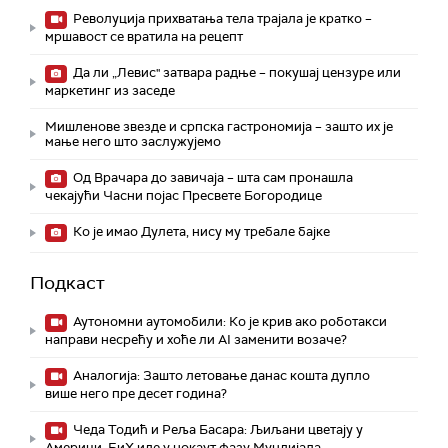
Револуција прихватања тела трајала је кратко –
мршавост се вратила на рецепт
Да ли „Левис" затвара радње – покушај цензуре или
маркетинг из заседе
Мишленове звезде и српска гастрономија – зашто их је
мање него што заслужујемо
Од Врачара до завичаја – шта сам пронашла
чекајући Часни појас Пресвете Богородице
Ко је имао Дулета, нису му требале бајке
Подкаст
Аутономни аутомобили: Ко је крив ако роботакси
направи несрећу и хоће ли AI заменити возаче?
Аналогија: Зашто летовање данас кошта дупло
више него пре десет година?
Чеда Тодић и Реља Басара: Љиљани цветају у
Америци, БиХ иде у нокаут фазу Мундијала