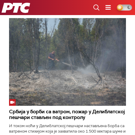
РТС
Србија у борби са ватром, пожар у Делиблатској
пешчари стављен под контролу
И током ноћи у Делиблатској пешчари настављена борба са
ватреном стихијом која је захватила око 1.500 хектара шуме и