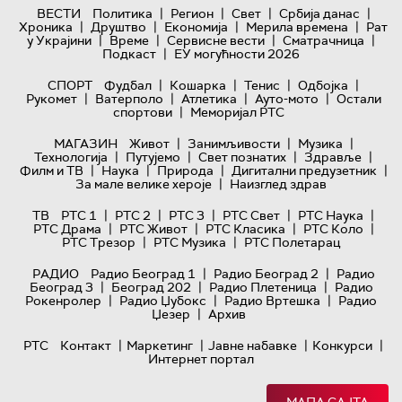
|
|
|
|
ВЕСТИ
Политика
Регион
Свет
Србија данас
|
|
|
|
Хроника
Друштво
Економија
Мерила времена
Рат
|
|
|
|
у Украјини
Време
Сервисне вести
Сматрачница
|
Подкаст
ЕУ могућности 2026
|
|
|
|
СПОРТ
Фудбал
Кошарка
Тенис
Одбојка
|
|
|
|
Рукомет
Ватерполо
Атлетика
Ауто-мото
Остали
|
спортови
Меморијал РТС
|
|
|
МАГАЗИН
Живот
Занимљивости
Музика
|
|
|
|
Технологијa
Путујемо
Свет познатих
Здравље
|
|
|
|
Филм и ТВ
Наука
Природа
Дигитални предузетник
|
За мале велике хероје
Наизглед здрав
|
|
|
|
|
ТВ
РТС 1
РТС 2
РТС 3
РТС Свет
РТС Наука
|
|
|
|
РТС Драма
РТС Живот
РТС Класика
РТС Коло
|
|
РТС Трезор
РТС Музика
РТС Полетарац
|
|
РАДИО
Радио Београд 1
Радио Београд 2
Радио
|
|
|
Београд 3
Београд 202
Радио Плетеница
Радио
|
|
|
Рокенролер
Радио Џубокс
Радио Вртешка
Радио
|
Џезер
Архив
|
|
|
|
РТС
Контакт
Маркетинг
Јавне набавке
Конкурси
Интернет портал