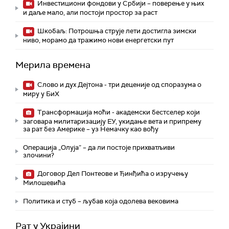
Инвестициони фондови у Србији – поверење у њих
и даље мало, али постоји простор за раст
Шкобаљ: Потрошња струје лети достигла зимски
ниво, морамо да тражимо нови енергетски пут
Мерила времена
Слово и дух Дејтона - три деценије од споразума о
миру у БиХ
Трансформација моћи - академски бестселер који
заговара милитаризацију ЕУ, укидање вета и припрему
за рат без Америке – уз Немачку као вођу
Операција „Олуја” – да ли постоје прихватљиви
злочини?
Договор Дел Понтеове и Ђинђића о изручењу
Милошевића
Политика и стуб – љубав која одолева вековима
Рат у Украјини