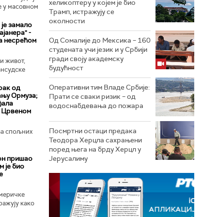
хеликоптеру у којем је био
е у масовном
Трамп, истражују се
околности
 је замало
ајанера" -
а несрећом
Од Сомалије до Мексика – 160
студената учи језик и у Србији
гради своју академску
и живот,
будућност
ансудске
Оперативни тим Владе Србије:
рак од
ању Ормуза;
Прати се сваки ризик – од
ђала
водоснабдевања до пожара
у Црвеном
Посмртни остаци предака
ва спољних
Теодора Херцла сахрањени
поред њега на брду Херцл у
он пришао
Јерусалиму
м је био
е
меричке
ражују како