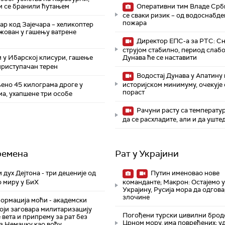
 се бранили ћутањем
Оперативни тим Владе Срби
се сваки ризик – од водоснабд
пожара
р код Зајечара – хеликоптер
жован у гашењу ватрене
Директор ЕПС-а за РТС: С
струјом стабилно, период слабо
у Ибарској клисури, гашење
Дунава ће се наставити
приступачан терен
Водостај Дунава у Апатину 
но 45 килограма дроге у
историјском минимуму, oчекује 
пораст
а, ухапшене три особе
Рачуни расту са температур
да се расхладите, али и да уште
ремена
Рат у Украјини
 дух Дејтона - три деценије од
Путин именовао нове
о миру у БиХ
команданте; Макрон: Остајемо 
Украјину, Русија мора да одгова
злочине
рмација моћи - академски
оји заговара милитаризацију
Погођени турски цивилни брод
 вета и припрему за рат без
Црном мору, има повређених; у
з Немачку као вођу