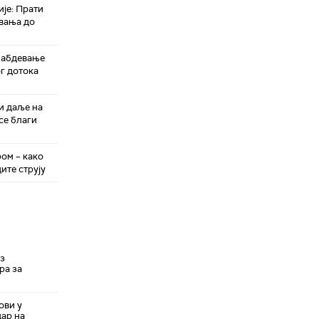
је: Прати
евања до
набдевање
г дотока
и даље на
се благи
ом – како
дите струју
уз
ра за
ови у
дар на