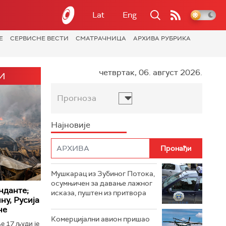
Lat
Eng
Е
СЕРВИСНЕ ВЕСТИ
СМАТРАЧНИЦА
АРХИВА РУБРИКА
четвртак, 06. август 2026.
И
Прогноза
Најновије
Мушкарац из Зубиног Потока,
осумњичен за давање лажног
нданте;
исказа, пуштен из притвора
ну, Русија
не
Комерцијални авион пришао
ње 17 људи је