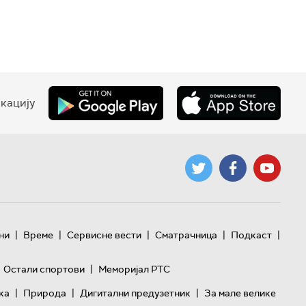
кацију
|
|
|
|
|
ни
Време
Сервисне вести
Сматрачница
Подкаст
|
Остали спортови
Меморијал РТС
|
|
|
ка
Природа
Дигитални предузетник
За мале велике