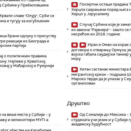
Посмртни остаци предака 
д Србима у Пребиловцима
Херцла сахрањени поред њега 
Херцл у Јерусалиму
Хрвати славе "Олују", Срби се
ома и тугују за изгубљеним
Случај Србина који је зама
из авиона "Рајанера" - зашто се
несрећом из 2018. године
ца брани одлуку о присуству
тре реакције из Београда и
Иран и Оман на корак 
рских партија
договора о отварању Ормуза; j
војска гађала саудијски танкер
ј о политичким правима
мору
ону: Најтеже у Хрватској,
ожај у Мађарској и Румунији
Хитан састанак министара 
мигрантској кризи – подршка Ш
Мароко тврди да је улазак у Се
организован
Друштво
на више места у Србији – у
Од Сомалије до Мексика – 
ажу и хеликоптери МУП-а
студената учи језик и у Србији 
академску будућност
због убиства на Карабурми,