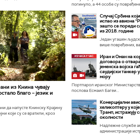
лектричном енергијом је
погинуло, а 44 особе су повређен
авио је директор ЕПС-а Душан...
руском нападу...
Случај Србина који
испао из авиона "Р
зашто се пореди с
из 2018. године
Један угашен људск
више повређених, в
нагодбе...
Иран и Оман на ко
договора о отвар
jеменска војска га
саудијски танкер 
мору
Портпарол иранског Министарст
ани из Книна чувају
послова Есмаил Багеи...
стало благо – језик и
Комерцијални ави
хеликоптеру у које
ни да напусте Книнску Крајину
Трамп, истражују с
јни који су се вратили, кроз
околности
е и породична сећања чувају
ј из којег...
Надлежне службе а
администрације ист
се комерцијални...