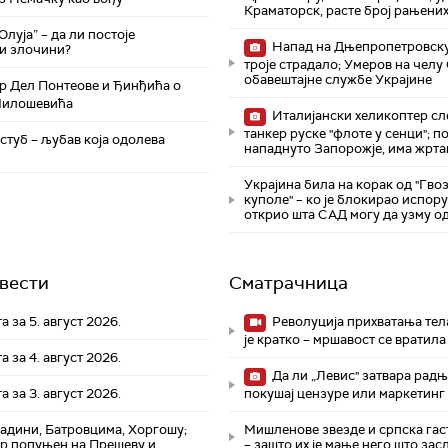
Краматорск, расте број рањени
Олуја” – да ли постоје
Напад на Дњепропетровску
и злочини?
троје страдалo; Умеров на чел
обавештајне службе Украјине
 Дел Понтеове и Ђинђића о
Милошевића
Италијански хеликоптер сл
танкер руске "флоте у сенци"; п
стуб – љубав која одолева
нападнуто Запорожје, има жрта
Украјина била на корак од "Гво
куполе" – ко је блокирао испор
открио шта САД могу да узму од
вести
Сматрачница
а за 5. август 2026.
Револуција прихватања тела
је кратко – мршавост се вратила
а за 4. август 2026.
Да ли „Левис" затвара радњ
а за 3. август 2026.
покушај цензуре или маркетинг 
радини, Батровцима, Хоргошу;
Мишленове звезде и српска гас
р попуњен на Прешеву и
– зашто их је мање него што за