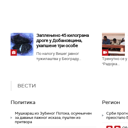
Заплењено 45 килограма
дроге у Добановцима,
ухапшене три особе
По налогу Вишег јавног
тужилаштва у Београду...
Тренутно се 
"Радојка...
ВЕСТИ
Политика
Регион
Мушкарац из Зубиног Потока, осумњичен
Срби прогна
за давање лажног исказа, пуштен из
преостало б
притвора
Обе