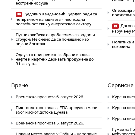
екстремних суша
Операција „
Ђедовић Хандановић: Ђердап ради са
прихватљив
четвртином капацитета – неопходна
посвећност свих у енергетском сектору
Договор
изручењу 
Путниковићева о проблемима са водом и
струјом: Не смемо да се понашамо као
Политика и 
пијани богаташ
вековима
Одлука о привременој забрани извоза
нафте и нафтних деривата продужена до
31. августа
Време
Сервисне 
Временска прогноза 6. август 2026.
Курсна лист
Пик топлотног таласа, ЕПС предузео мере
Курсна лист
због ниског дотока Дунава
Курсна лист
Временска прогноза 5. август 2026.
Гужве на Г
Црвени метео-аларм у Србији – најтоплије
међупросто