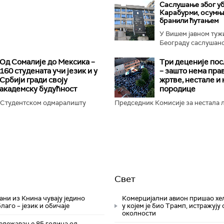
Саслушање због уб
Карабурми, осумњ
бранили ћутањем
У Вишем јавном туж
Београду саслушано 
осумњичених...
Од Сомалије до Мексика –
Три деценије пос
160 студената учи језик и у
– зашто нема пра
Србији гради своју
жртве, нестале и
академску будућност
породице
у Студентском одмаралишту
Председник Комисије за нестала л
Свет
ни из Книна чувају једино
Комерцијални авион пришао хе
лаго – језик и обичаје
у којем је био Трамп, истражују 
околности
лежавање 85 година од