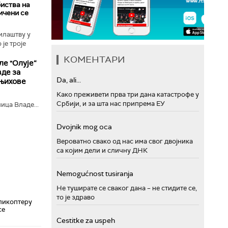
иства на
ичени се
илаштву у
је троје
КОМЕНТАРИ
ле "Олује“
вде за
Da, ali...
 њихове
Како преживети прва три дана катастрофе у
Србији, и за шта нас припрема ЕУ
ица Владе...
Dvojnik mog oca
Вероватно свако од нас има свог двојника
са којим дели и сличну ДНК
Nemogućnost tusiranja
Не туширате се сваког дана – не стидите се,
то је здраво
ликоптеру
се
Cestitke za uspeh