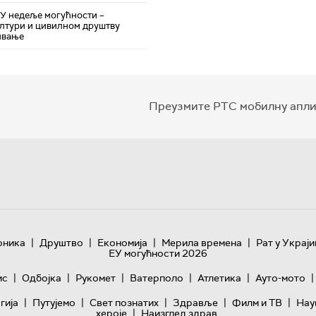
ЕУ недеље могућности –
лтури и цивилном друштву
ивање
Преузмите РТС мобилну апли
|
|
|
|
оника
Друштво
Економија
Мерила времена
Рат у Украји
ЕУ могућности 2026
|
|
|
|
|
|
ис
Одбојка
Рукомет
Ватерполо
Атлетика
Ауто-мото
|
|
|
|
|
гијa
Путујемо
Свет познатих
Здравље
Филм и ТВ
Нау
|
хероје
Наизглед здрав