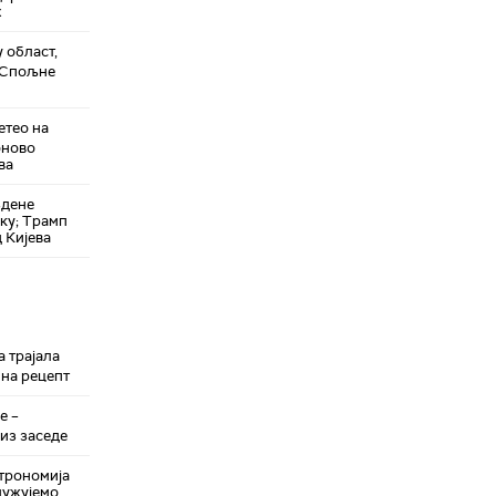
х
 област,
у Спољне
етео на
оново
ва
здене
уку; Трамп
 Кијева
 трајала
 на рецепт
е –
из заседе
трономија
служујемо