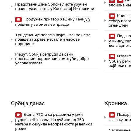
Представницима Српске листе уручен
злочина на
позив тужилаштва у Косовској Митровици
Книн – 
Продужен притвор Хашиму Тачију у
сећају погр
предмету за ометање правде
огњиштем
Три деценије после "Олује“ – зашто нема
Подгори
правде за жртве, нестале и њихове
у Книну, ош
породице
дела црного
Мацут: Србија се труди да свим
Извешта
прогнаним породицама омогући добре
Срба у реги
услове живота
најбољи пол
Србија данас
Хроника
Екипа РТС-а са рударима у јами
Пожари 
рудника "Штаваљ": На дубини од 350
гашењу пом
метара и секунда неопрезности је велики
ризик
Саслушање 