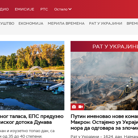
АДИО
ЕМИСИЈЕ
РТС
Остало
РУШТВО
ЕКОНОМИЈА
МЕРИЛА ВРЕМЕНА
РАТ У УКРАЈИНИ
ВРЕМ
РАТ У УКРАЈИН
ног таласа, ЕПС предузео
Путин именовао нове кома
ниског дотока Дунава
Макрон: Остајемо уз Украји
мора да одговара за злочи
чан и изузетно топао дан, са
 од 35 до 40 степени.
Рат у Украјини – 1624. дан. Најма