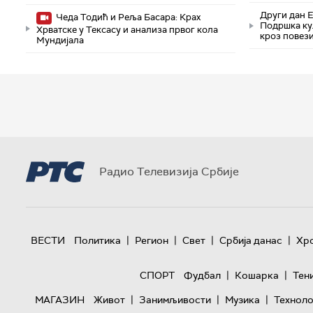
Други дан 
Чеда Тодић и Реља Басара: Крах
Подршка ку
Хрватске у Тексасу и анализа првог кола
кроз повез
Мундијала
Радио Телевизија Србије
|
|
|
|
ВЕСТИ
Политика
Регион
Свет
Србија данас
Хр
|
|
СПОРТ
Фудбал
Кошарка
Тен
|
|
|
МАГАЗИН
Живот
Занимљивости
Музика
Техноло