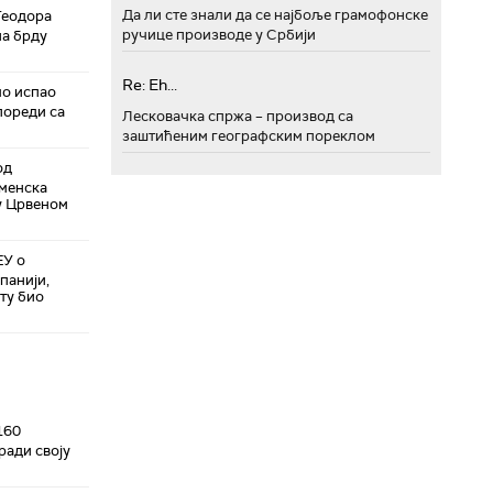
Да ли сте знали да се најбоље грамофонске
Теодора
ручице производе у Србији
на брду
Re: Eh...
ло испао
 пореди са
Лесковачка спржа – производ са
заштићеним географским пореклом
од
еменска
 у Црвеном
ЕУ о
панији,
уту био
160
гради своју