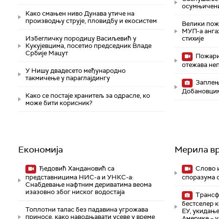
осумњичени
Како смањен ниво Дунава утиче на
производњу струје, пловидбу и екосистем
Велики пожа
МУП-а анга
Избегличку породицу Васиљевић у
стихије
Кукујевцима, посетио председник Владе
Србије Мацут
Пожари 
отежава не
У Нишу двадесето међународно
такмичење у параглајдингу
Заплење
Добановцим
Како се постаје хранитељ за одрасле, ко
може бити корисник?
Економија
Мерила в
Ђедовић Хандановић са
Слово и
представницима НИС-а и УНКС-а:
споразума 
Снабдевање нафтним дериватима веома
изазовно због ниског водостаја
Трансфо
бестселер к
Топлотни талас без падавина угрожава
ЕУ, укидање
приносе, како наводњавати усеве у време
Америке – у