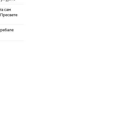
та сам
 Пресвете
требале