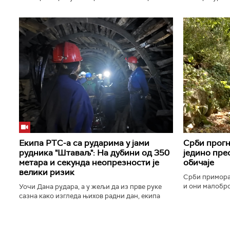
борове шуме. Велики пожар у селу Боровац
Снабдевање е
код Зајечара захватио око 100...
стабилно, изј
Екипа РТС-а са рударима у јами
Срби прогн
рудника "Штаваљ": На дубини од 350
једино прео
метара и секунда неопрезности је
обичаје
велики ризик
Срби примора
и они малобро
Уочи Дана рудара, а у жељи да из прве руке
језик, обичај
сазна како изгледа њихов радни дан, екипа
успомену на кра
РТС-а провела је један дан са рударима у
руднику "Штаваљ“ код Сјенице...