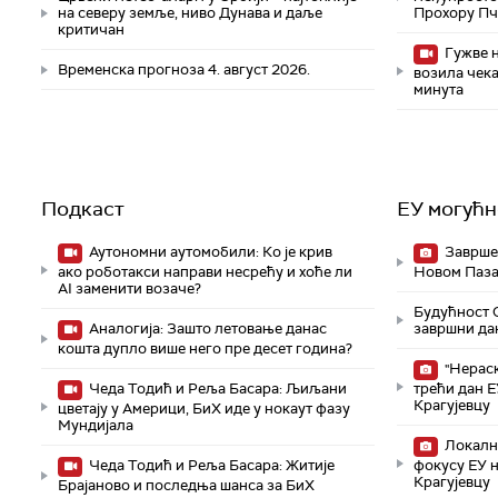
на северу земље, ниво Дунава и даље
Прохору П
критичан
Гужве н
Временска прогноза 4. август 2026.
возила чека
минута
Подкаст
ЕУ могућн
Аутономни аутомобили: Ко је крив
Завршен
ако роботакси направи несрећу и хоће ли
Новом Паза
AI заменити возаче?
Будућност С
Аналогија: Зашто летовање данас
завршни да
кошта дупло више него пре десет година?
"Нераск
Чеда Тодић и Реља Басара: Љиљани
трећи дан 
Крагујевцу
цветају у Америци, БиХ иде у нокаут фазу
Мундијала
Локални
Чеда Тодић и Реља Басара: Житије
фокусу ЕУ 
Крагујевцу
Брајаново и последња шанса за БиХ