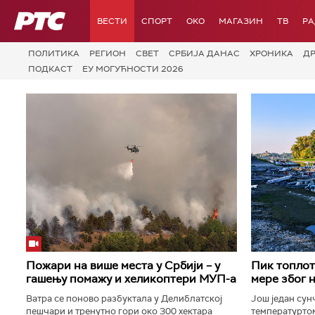
РТС
ВЕСТИ
СПОРТ
OKO
МАГАЗИН
ТВ
Р
ПОЛИТИКА
РЕГИОН
СВЕТ
СРБИЈА ДАНАС
ХРОНИКА
Д
ПОДКАСТ
ЕУ МОГУЋНОСТИ 2026
Пожари на више места у Србији – у
Пик топлот
гашењу помажу и хеликоптери МУП-а
мере због 
Ватра се поново разбуктала у Делиблатској
Још један сун
пешчари и тренутно гори око 300 хектара
температуртом