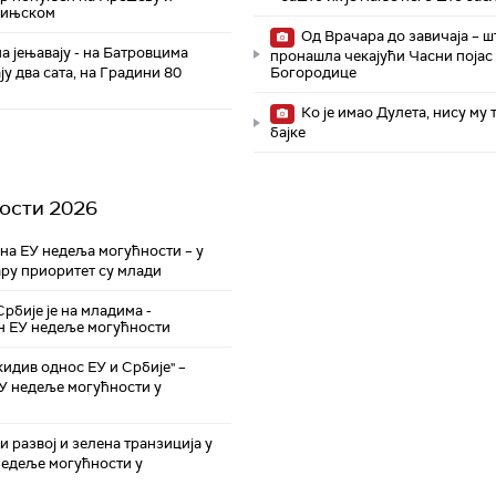
чињском
Од Врачара до завичаја – ш
а јењавају - на Батровцима
пронашла чекајући Часни појас
ју два сата, на Градини 80
Богородице
Ко је имао Дулета, нису му 
бајке
ости 2026
а ЕУ недеља могућности – у
ру приоритет су млади
рбије је на младима -
н ЕУ недеље могућности
идив однос ЕУ и Србије" –
ЕУ недеље могућности у
 развој и зелена транзиција у
недеље могућности у