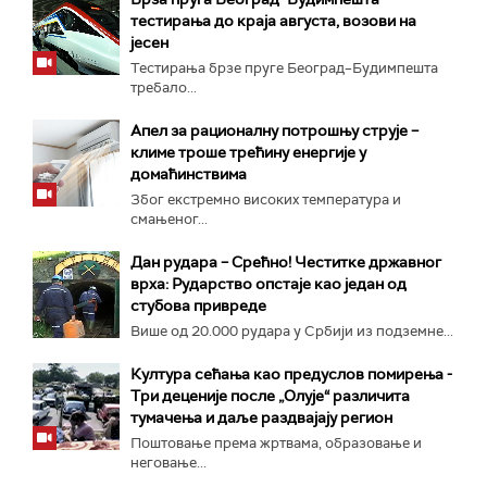
тестирања до краја августа, возови на
јесен
Тестирања брзе пруге Београд–Будимпешта
требало...
Апел за рационалну потрошњу струје –
климе троше трећину енергије у
домаћинствима
Због екстремно високих температура и
смањеног...
Дан рудара – Срећно! Честитке државног
врха: Рударство опстаје као један од
стубова привреде
Више од 20.000 рудара у Србији из подземне...
Култура сећања као предуслов помирења ­-
Три деценије после „Олује“ различита
тумачења и даље раздвајају регион
Поштовање према жртвама, образовање и
неговање...