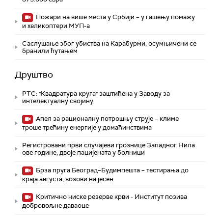
Пожари на више места у Србији – у гашењу помажу
и хеликоптери МУП-а
Саслушање због убиства на Карабурми, осумњичени се
бранили ћутањем
Друштво
РТС: "Квадратура круга" заштићена у Заводу за
интелектуалну својину
Апел за рационалну потрошњу струје – климе
троше трећину енергије у домаћинствима
Регистровани први случајеви грознице Западног Нила
ове године, двоје пацијената у болници
Брза пруга Београд–Будимпешта – тестирања до
краја августа, возови на јесен
Критично ниске резерве крви - Институт позива
добровољне даваоце