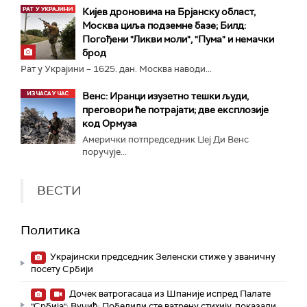
Кијев дроновима на Брјанску област,
Москва циља подземне базе; Билд:
Погођени "Ликви моли", "Пума" и немачки
брод
Рат у Украјини – 1625. дан. Москва наводи...
Венс: Иранци изузетно тешки људи,
преговори ће потрајати; две експлозије
код Ормуза
Амерички потпредседник Џеј Ди Венс
поручује...
ВЕСТИ
Политика
Украјински председник Зеленски стиже у званичну
посету Србији
Дочек ватрогасаца из Шпаније испред Палате
"Србија"; Вучић: Победили сте ватрену стихију, показали