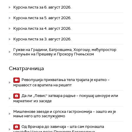
Курсна листа за 6. август 2026.
Курсна листа за 5. август 2026.
Курсна листа за 4. август 2026.
Курсна листа за 3. август 2026.
Гужве на Градини, Батровцима, Хоргошу; међупростор
попуњен на Прешеву и Прохору Пчињском
Сматрачница
Револуција прихватања тела трајала је кратко –
мршавост се вратила на рецепт
Да ли „Левис" затвара радње – покушај цензуре или
маркетинг из заседе
Мишленове звезде и српска гастрономија – зашто их је
мање него што заслужујемо
Од Врачара до завичаја – шта сам пронашла
чекајући Часни појас Пресвете Богородице