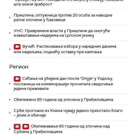
шта значи храброст
Приштина, оптужница против 20 особа за наводне
ратне злочине у Ђаковици
УНС: Привремене власти у Приштини да омогуће
извештавање медијима на српском језику
Вучић: Расписивање избора у наредним данима
или недељама, поднећу оставку пре кампање
Регион
Сећање на убијене дан после "Олује" у Уздољу,
посланица на комеморацији прочитала сведочење
једине преживеле
Обележено 85 година од злочина у Пребиловцима
Срби прогнани из Книна чувају једино преостало благо
– језик и обичаје
Обележавање 85 година од злочина над
Србима у Пребиловцима