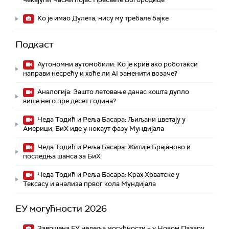
Ко је имао Дулета, нису му требале бајке
Подкаст
Аутономни аутомобили: Ко је крив ако роботакси
направи несрећу и хоће ли AI заменити возаче?
Аналогија: Зашто летовање данас кошта дупло
више него пре десет година?
Чеда Тодић и Реља Басара: Љиљани цветају у
Америци, БиХ иде у нокаут фазу Мундијала
Чеда Тодић и Реља Басара: Житије Брајаново и
последња шанса за БиХ
Чеда Тодић и Реља Басара: Крах Хрватске у
Тексасу и анализа првог кола Мундијала
ЕУ могућности 2026
Завршена ЕУ недеља могућности – у Новом Пазару