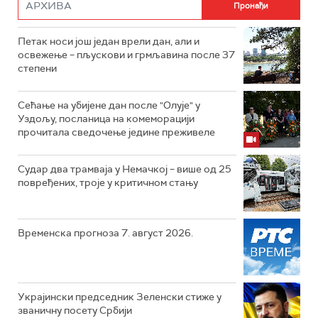
Петак носи још један врели дан, али и
освежење – пљускови и грмљавина после 37
степени
Сећање на убијене дан после "Олује" у
Уздољу, посланица на комеморацији
прочитала сведочење једине преживеле
Судар два трамваја у Немачкој – више од 25
повређених, троје у критичном стању
Временска прогноза 7. август 2026.
Украјински председник Зеленски стиже у
званичну посету Србији