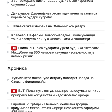
Због рекордно ниског водостаја, из Саве изронила
олупина брода
Дан рудара: Деценијама готово идентични изазови са
којима се рудари сусрећу
Летња обука извиђача на Облачинском језеру
Краљево: На фарми Пољопривредне школе ученици
током распуста брину о животињама и економији
Екипа РТС-а са рударима у јами рудника "Штаваљ":
На дубини од 350 метара и секунда неопрезности је
велики ризик
Хроника
Тужилаштво покренуло истрагу поводом напада на
Стевана Филиповића
ВЈТ: Подигнута оптужница против осумњичених за
припрему тешког убиства и недозвољено оружје
Европол: У Србији и Немачкој ухапшена тројица
кријумчара миграната из Сирије, незаконито зарадили
875.000 евра