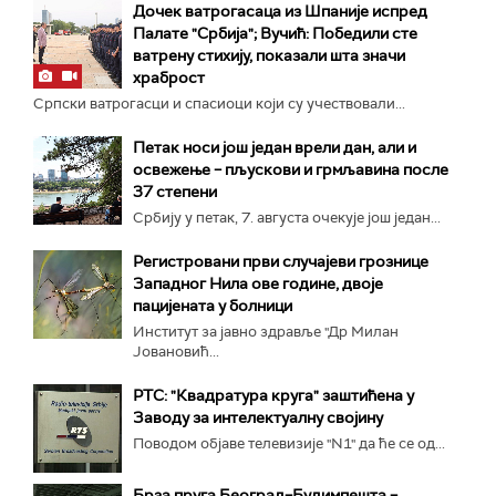
Дочек ватрогасаца из Шпаније испред
Палате "Србија"; Вучић: Победили сте
ватрену стихију, показали шта значи
храброст
Српски ватрогасци и спасиоци који су учествовали...
Петак носи још један врели дан, али и
освежење – пљускови и грмљавина после
37 степени
Србију у петак, 7. августа очекује још један...
Регистровани први случајеви грознице
Западног Нила ове године, двоје
пацијената у болници
Институт за јавно здравље "Др Милан
Јовановић...
РТС: "Квадратура круга" заштићена у
Заводу за интелектуалну својину
Поводом објаве телевизије "N1" да ће се од...
Брза пруга Београд–Будимпешта –