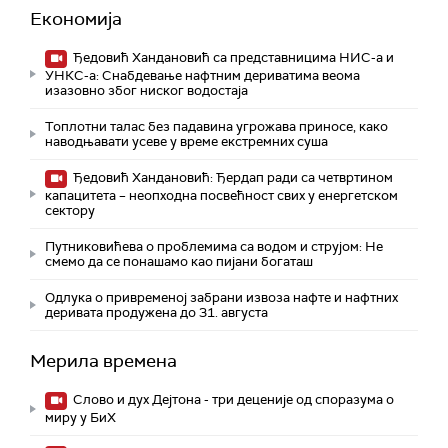
Економија
Ђедовић Хандановић са представницима НИС-а и
УНКС-а: Снабдевање нафтним дериватима веома
изазовно због ниског водостаја
Топлотни талас без падавина угрожава приносе, како
наводњавати усеве у време екстремних суша
Ђедовић Хандановић: Ђердап ради са четвртином
капацитета – неопходна посвећност свих у енергетском
сектору
Путниковићева о проблемима са водом и струјом: Не
смемо да се понашамо као пијани богаташ
Одлука о привременој забрани извоза нафте и нафтних
деривата продужена до 31. августа
Мерила времена
Слово и дух Дејтона - три деценије од споразума о
миру у БиХ