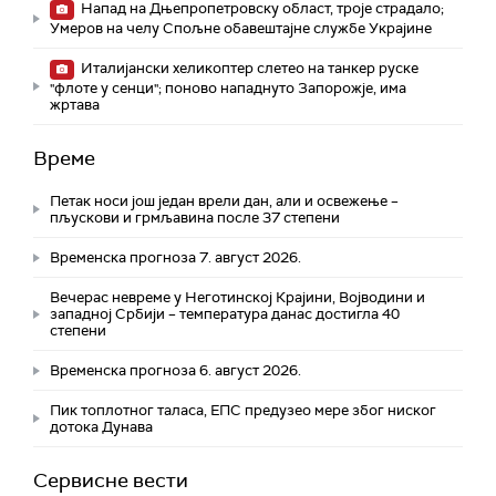
Напад на Дњепропетровску област, троје страдалo;
Умеров на челу Спољне обавештајне службе Украјине
Италијански хеликоптер слетео на танкер руске
"флоте у сенци"; поново нападнуто Запорожје, има
жртава
Време
Петак носи још један врели дан, али и освежење –
пљускови и грмљавина после 37 степени
Временска прогноза 7. август 2026.
Вечерас невреме у Неготинској Крајини, Војводини и
западној Србији – температура данас достигла 40
степени
Временска прогноза 6. август 2026.
Пик топлотног таласа, ЕПС предузео мере због ниског
дотока Дунава
Сервисне вести