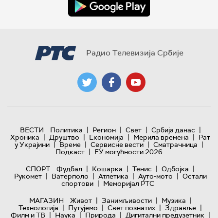
Радио Телевизија Србије
|
|
|
|
ВЕСТИ
Политика
Регион
Свет
Србија данас
|
|
|
|
Хроника
Друштво
Економија
Мерила времена
Рат
|
|
|
|
у Украјини
Време
Сервисне вести
Сматрачница
|
Подкаст
ЕУ могућности 2026
|
|
|
|
СПОРТ
Фудбал
Кошарка
Тенис
Одбојка
|
|
|
|
Рукомет
Ватерполо
Атлетика
Ауто-мото
Остали
|
спортови
Меморијал РТС
|
|
|
МАГАЗИН
Живот
Занимљивости
Музика
|
|
|
|
Технологијa
Путујемо
Свет познатих
Здравље
|
|
|
|
Филм и ТВ
Наука
Природа
Дигитални предузетник