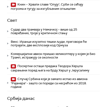
Книн – Хрвати славе "Олују", Срби се сећају
погрома и тугују за изгубљеним огњиштем
Свет
Судар два трамваја у Немачкој – више од 25
повређених, троје у критичном стању
Венс: Иранци изузетно тешки људи, преговори ће
потрајати; две експлозије код Ормуза
Комерцијални авион пришао хеликоптеру у којем је био
Трамп, истражују се околности
Посмртни остаци предака Теодора Херцла
сахрањени поред њега на брду Херцл у Јерусалиму
Случај Србина који је замало испао из авиона
"Рајанера" - зашто се пореди са несрећом из 2018.
године
Србија данас