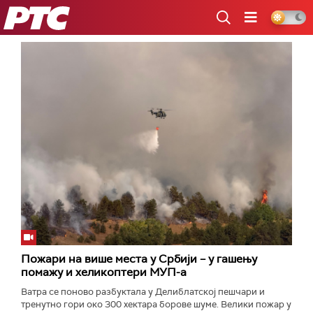
РТС
Пожари на више места у Србији – у гашењу
помажу и хеликоптери МУП-а
Ватра се поново разбуктала у Делиблатској пешчари и
тренутно гори око 300 хектара борове шуме. Велики пожар у