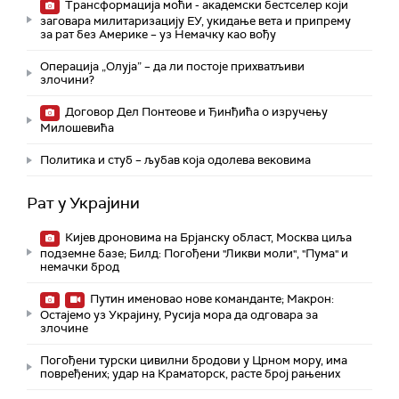
Трансформација моћи - академски бестселер који
заговара милитаризацију ЕУ, укидање вета и припрему
за рат без Америке – уз Немачку као вођу
Операција „Олуја” – да ли постоје прихватљиви
злочини?
Договор Дел Понтеове и Ђинђића о изручењу
Милошевића
Политика и стуб – љубав која одолева вековима
Рат у Украјини
Кијев дроновима на Брјанску област, Москва циља
подземне базе; Билд: Погођени "Ликви моли", "Пума" и
немачки брод
Путин именовао нове команданте; Макрон:
Остајемо уз Украјину, Русија мора да одговара за
злочине
Погођени турски цивилни бродови у Црном мору, има
повређених; удар на Краматорск, расте број рањених