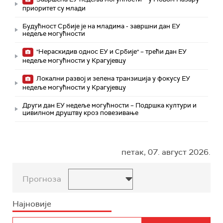
приоритет су млади
Будућност Србије је на младима - завршни дан ЕУ
недеље могућности
"Нераскидив однос ЕУ и Србије" – трећи дан ЕУ
недеље могућности у Крагујевцу
Локални развој и зелена транзиција у фокусу ЕУ
недеље могућности у Крагујевцу
Други дан ЕУ недеље могућности – Подршка култури и
цивилном друштву кроз повезивање
петак, 07. август 2026.
Прогноза
Најновије