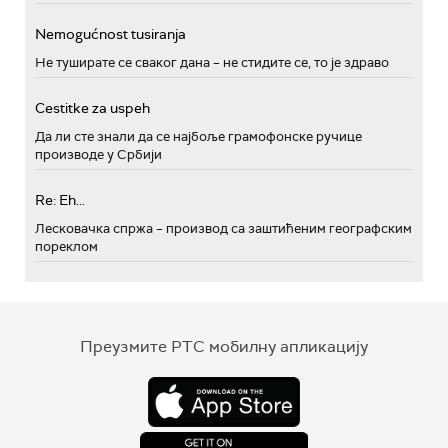
Nemogućnost tusiranja
Не туширате се сваког дана – не стидите се, то је здраво
Cestitke za uspeh
Да ли сте знали да се најбоље грамофонске ручице
производе у Србији
Re: Eh...
Лесковачка спржа – производ са заштићеним географским
пореклом
Преузмите РТС мобилну апликацију