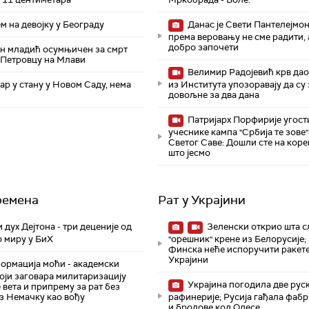
 на девојку у Београду
Данас је Свети Пантелејмон
према веровању не сме радити, а
добро започети
ен младић осумњичен за смрт
 Петровцу на Млави
Велимир Радојевић крв дао 
р у стану у Новом Саду, нема
из Института упозоравају да су
довољне за два дана
Патријарх Порфирије угост
учеснике кампа "Србија те зове"
Светог Саве: Дошли сте на коре
што јесмо
ремена
Рат у Украјини
 дух Дејтона - три деценије од
Зеленски открио шта с
о миру у БиХ
"орешник" крене из Белорусије;
Финска неће испоручити ракете
Украјини
рмација моћи - академски
оји заговара милитаризацију
Украјина погодила две рус
 вета и припрему за рат без
з Немачку као вођу
рафинерије; Русија гађала фабр
и бродове код Одесе