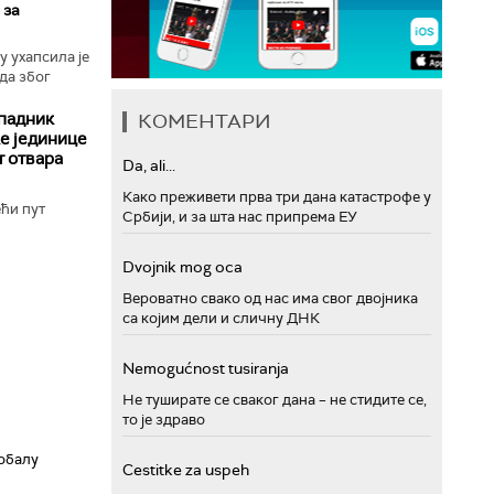
 за
 ухапсила је
ада због
ипадник
КОМЕНТАРИ
е јединице
т отвара
Da, ali...
Како преживети прва три дана катастрофе у
ћи пут
Србији, и за шта нас припрема ЕУ
Dvojnik mog oca
Вероватно свако од нас има свог двојника
са којим дели и сличну ДНК
Nemogućnost tusiranja
Не туширате се сваког дана – не стидите се,
то је здраво
обалу
Cestitke za uspeh