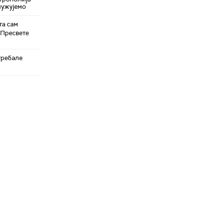
служујемо
та сам
 Пресвете
требале