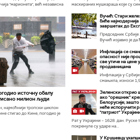
ичија "марионета", већ независна
маскираних мушкараца који су син
ма води своју спољну политику.
претњу пиштољем, из сефа...
тајати...
Вучић: Стари желе
биће најмодернија 
завршетак до Екс
Председник Србије
Вучић изјавио је да
железнички...
Инфлација се смањ
опасност није про
све утиче на цене у
продавницама
Инфлација у Србији 
смањила, износи 1,9
односу...
Зеленски открио 
огодио источну обалу
ако "орешник" кре
уисано милион људи
Белорусије; зашто
неће испоручити р
, најмоћнији тропски циклон
"патриот" Украјин
дине стигао до Кине, погодио је
у земље, доносећи обилне кише
Рат у Украјини – 1628. дан. Руске 
 а власти...
покренуле су ударе на...
У Крушевцу ухапш