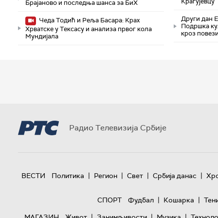
Крагујевцу
Брајаново и последња шанса за БиХ
Други дан 
Чеда Тодић и Реља Басара: Крах
Подршка ку
Хрватске у Тексасу и анализа првог кола
кроз повез
Мундијала
Радио Телевизија Србије
|
|
|
|
ВЕСТИ
Политика
Регион
Свет
Србија данас
Хр
|
|
СПОРТ
Фудбал
Кошарка
Тен
|
|
|
МАГАЗИН
Живот
Занимљивости
Музика
Техноло