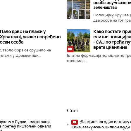
особе осумњичене
зеленаштво
Полиција у Крушевцу
две особе из тог гр
сумње...
Пало дрво на плажи у
Како постати пр
Хрватској, лакше повређено
елитне полицијск
осам особа
- СAJ по трећи пу
врата цивилима
Стабло бора се срушило на
плажи у Цриквеници...
Елитна формација полиције по тре
отворила...
Свет
ркету у Будви - маскирани
"Делфин" погодио источну 
з претњу пиштољем однели
Кине, евакуисано милион људи
ра