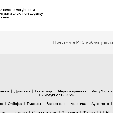
ЕУ недеље могућности –
лтури и цивилном друштву
ивање
Преузмите РТС мобилну апли
|
|
|
|
оника
Друштво
Економија
Мерила времена
Рат у Украји
ЕУ могућности 2026
|
|
|
|
|
|
ис
Одбојка
Рукомет
Ватерполо
Атлетика
Ауто-мото
|
|
|
|
|
гијa
Путујемо
Свет познатих
Здравље
Филм и ТВ
Нау