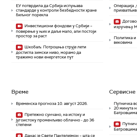
ЕУ потврдила да Србија испуњава
Операција „
стандарде у контроли безбедности хране
прихватљив
биљног порекла
Договор
Инвестициони фондови у Србији –
изручењу 
поверење у њих и даље мало, али постоји
простор за раст
Политика и 
вековима
Шкобаљ: Потрошња струје лети
достигла зимски ниво, морамо да
тражимо нови енергетски пут
Време
Сервисне 
Временска прогноза 10. август 2026.
Путничка во
20 минута н
Батровцим
Претежно сунчано, на истоку и
југоистоку променљиво облачно - до 36
Путничк
степени
Батровцим
Данас је Свети Пантелејмон – шта се