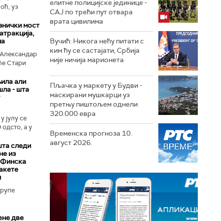
елитне полицијске јединице -
оћ, уз
СAJ по трећи пут отвара
врата цивилима
знички мост
атракција,
па
Вучић: Никога нећу питати с
ким ћу се састајати, Србија
 Александар
није ничија марионета
 ће Стари
ила али
Пљачка у маркету у Будви -
шла - шта
маскирани мушкарци уз
претњу пиштољем однели
320.000 евра
у јулу се
 одсто, а у
Временска прогноза 10.
август 2026.
шта следи
не из
 Финска
акете
и
трупе
ене две