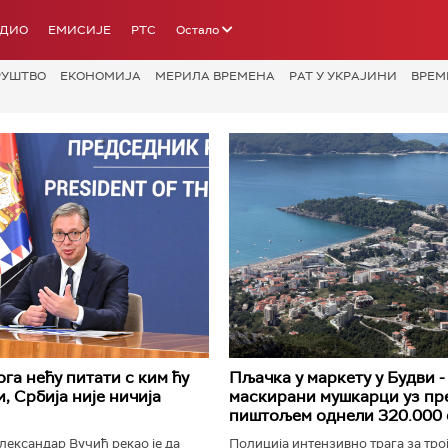
АДИО
ЕМИСИЈЕ
РТС
Остало
РУШТВО
ЕКОНОМИЈА
МЕРИЛА ВРЕМЕНА
РАТ У УКРАЈИНИ
ВРЕМ
га нећу питати с ким ћу
Пљачка у маркету у Будви -
и, Србија није ничија
маскирани мушкарци уз пр
пиштољем однели 320.000 
ександар Вучић рекао је да
Полиција интензивно трага за тро