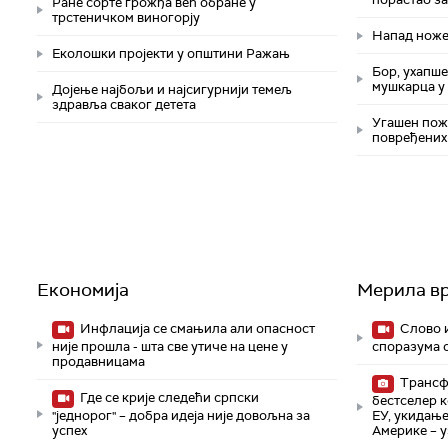
Ране сорте грожђа већ обране у
трстеничком виногорју
Напад ножем
Eколошки пројекти у општини Ражањ
Бор, ухапш
мушкарца у
Дојење најбољи и најсигурнији темељ
здравља сваког детета
Угашен пожа
повређених
Економија
Мерила в
Инфлација се смањила али опасност
Слово и
није прошла - шта све утиче на цене у
споразума 
продавницама
Трансфо
Где се крије следећи српски
бестселер к
"једнорог" – добра идеја није довољна за
ЕУ, укидање
успех
Америке – у