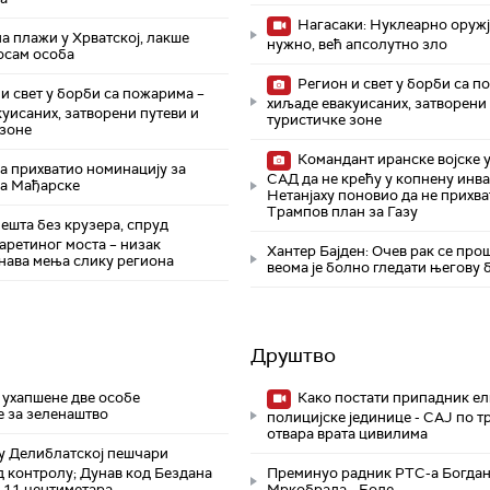
Нагасаки: Нуклеарно оружј
а плажи у Хрватској, лакше
нужно, већ апсолутно зло
осам особа
Регион и свет у борби са п
и свет у борби са пожарима –
хиљаде евакуисаних, затворени 
уисаних, затворени путеви и
туристичке зоне
 зоне
Командант иранске војске 
а прихватио номинацију за
САД да не крећу у копнену инва
а Мађарске
Нетанјаху поновио да не прихва
Трампов план за Газу
шта без крузера, спруд
аретиног моста – низак
Хантер Бајден: Очев рак се про
унава мења слику региона
веома је болно гледати његову 
Друштво
 ухапшене две особе
Како постати припадник ел
 за зеленаштво
полицијске јединице - СAJ по т
отвара врата цивилима
у Делиблатској пешчари
д контролу; Дунав код Бездана
Преминуо радник РТС-а Богда
 11 центиметара
Мркобрада - Боле.