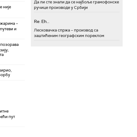
Да ли сте знали да се најбоље грамофонске
е није
ручице производе у Србији
Re: Eh...
ожарима –
путеви и
Лесковачка спржа – производ са
заштићеним географским пореклом
упозорава
зију;
та
ширио,
борбу
итне
рећи пут
н