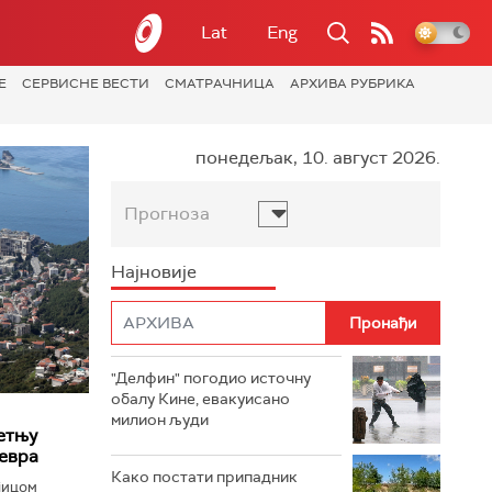
Lat
Eng
Е
СЕРВИСНЕ ВЕСТИ
СМАТРАЧНИЦА
АРХИВА РУБРИКА
понедељак, 10. август 2026.
Прогноза
Најновије
"Делфин" погодио источну
обалу Кине, евакуисано
милион људи
етњу
евра
Како постати припадник
јицом