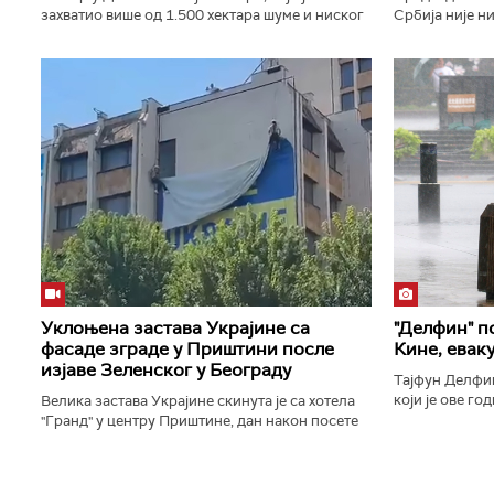
захватио више од 1.500 хектара шуме и ниског
Србија није н
растиња, у преподневним сатима стављен под
земља која са
контролу. Стрм терен и јак...
С ким ћу се сас
Уклоњена застава Украјине са
"Делфин" п
фасаде зграде у Приштини после
Кине, евак
изјаве Зеленског у Београду
Тајфун Делфин
који је ове го
Велика заставa Украјине скинута је са хотела
источну обал
"Гранд" у центру Приштине, дан након посете
и јаке ветрове,
украјинског председника Володимира
Зеленског Београду када је...