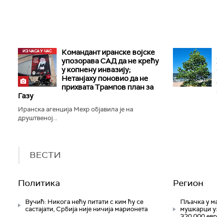
Командант иранске војске
упозорава САД да не крећу
у копнену инвазију;
Нетанјаху поновио да не
прихвата Трампов план за
Газу
Иранска агенција Мехр објавила је на
друштвеној...
ВЕСТИ
Политика
Регион
Вучић: Никога нећу питати с ким ћу се
Пљачка у ма
састајати, Србија није ничија марионета
мушкарци у
320.000 ев