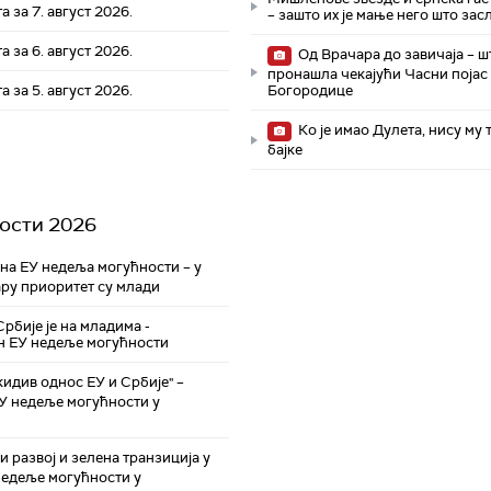
а за 7. август 2026.
– зашто их је мање него што за
а за 6. август 2026.
Од Врачара до завичаја – ш
пронашла чекајући Часни појас
а за 5. август 2026.
Богородице
Ко је имао Дулета, нису му 
бајке
ости 2026
а ЕУ недеља могућности – у
ру приоритет су млади
рбије је на младима -
н ЕУ недеље могућности
идив однос ЕУ и Србије" –
ЕУ недеље могућности у
 развој и зелена транзиција у
недеље могућности у