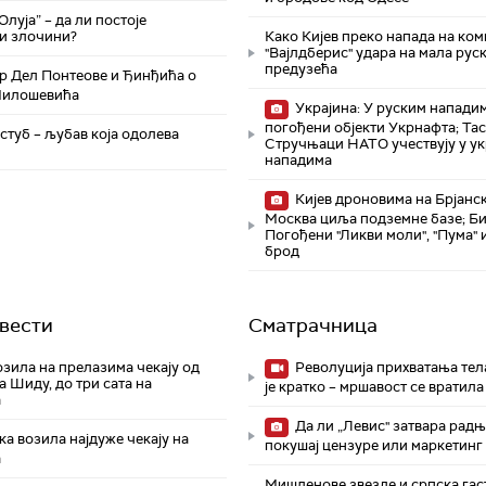
Олуја” – да ли постоје
и злочини?
Како Кијев преко напада на ком
"Вајлдберис" удара на мала рус
предузећа
 Дел Понтеове и Ђинђића о
Милошевића
Украјина: У руским напади
погођени објекти Укрнафта; Тас
стуб – љубав која одолева
Стручњаци НАТО учествују у у
нападима
Кијев дроновима на Брјанск
Москва циља подземне базе; Би
Погођени "Ликви моли", "Пума" 
брод
вести
Сматрачница
зила на прелазима чекају од
Револуција прихватања тела
а Шиду, до три сата на
је кратко – мршавост се вратила
а
Да ли „Левис" затвара радњ
а возила најдуже чекају на
покушај цензуре или маркетинг 
а
Мишленове звезде и српска гас