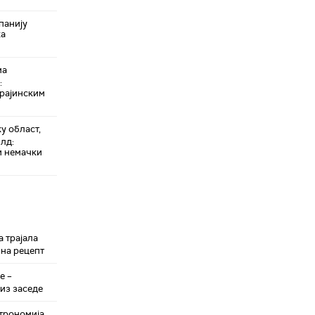
панију
ка
ма
:
крајинским
у област,
лд:
и немачки
 трајала
 на рецепт
е –
из заседе
трономија