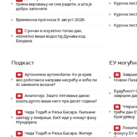
Курсна лист
према веровању не сме радити, а шта је
добро започети
Курсна лист
Временска прогноза 9. август 2026.
Курсна лист
Сунчан и изузетно топао дан,
незнатно виши водостај Дунава код
Бездана
Подкаст
ЕУ могућн
Аутономни аутомобили: Ко је крив
Завршен
ако роботакси направи несрећу и хоће ли
Новом Паза
AI заменити возаче?
Будућност С
Аналогија: Зашто летовање данас
завршни да
кошта дупло више него пре десет година?
"Нераск
Чеда Тодић и Реља Басара: Љиљани
трећи дан 
Крагујевцу
цветају у Америци, БиХ иде у нокаут фазу
Мундијала
Локални
Чеда Тодић и Реља Басара: Житије
фокусу ЕУ 