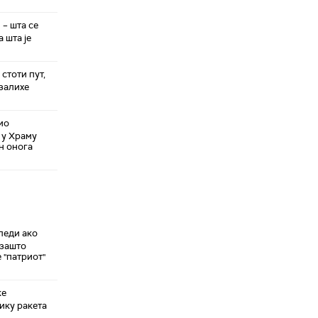
 – шта се
 шта је
стоти пут,
 залихе
ио
 у Храму
н онога
леди ако
 зашто
 "патриот"
ке
ику ракета