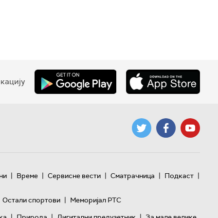
кацију
|
|
|
|
|
ни
Време
Сервисне вести
Сматрачница
Подкаст
|
Остали спортови
Меморијал РТС
|
|
|
ка
Природа
Дигитални предузетник
За мале велике