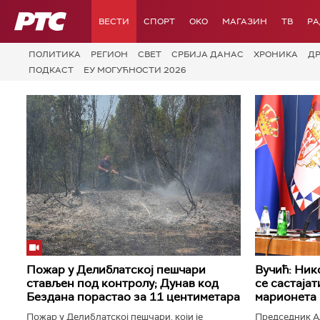
РТС
ВЕСТИ
СПОРТ
OKO
МАГАЗИН
ТВ
Р
ПОЛИТИКА
РЕГИОН
СВЕТ
СРБИЈА ДАНАС
ХРОНИКА
Д
ПОДКАСТ
ЕУ МОГУЋНОСТИ 2026
Пожар у Делиблатској пешчари
Вучић: Нико
стављен под контролу; Дунав код
се састајат
Бездана порастао за 11 центиметара
марионета
Пожар у Делиблатској пешчари, који је
Председник Ал