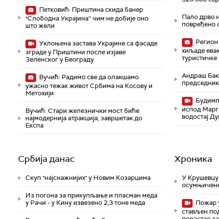
Петковић: Приштина скида банер
Пало дрво н
"Слободна Украјина“ чим не добије оно
повређено 
што жели
Регион 
Уклоњена застава Украјине са фасаде
хиљаде евак
зграде у Приштини после изјаве
туристичке
Зеленског у Београду
Андраш Бак
Вучић: Радимо све да олакшамо
председник
ужасно тежак живот Србима на Косову и
Метохији
Будимпе
испод Марг
Вучић: Стари железнички мост биће
водостај Д
најмодернија атракција, завршетак до
Експа
Србија данас
Хроника
Скуп "најснажнијих" у Новим Козарцима
У Крушевцу
осумњичене
Из погона за прикупљање и пласман меда
у Рачи - у Кину извезено 2,3 тоне меда
Пожар 
стављен по
порастао за