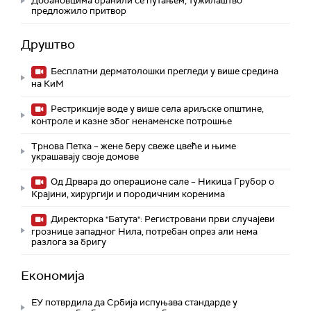
Добановцима бранили се ћутањем, тужилаштво
предложило притвор
Друштво
Бесплатни дерматолошки прегледи у више средина
на КиМ
Рестрикције воде у више села ариљске општине,
контроле и казне због ненаменске потрошње
Трнова Петка – жене беру свеже цвеће и њиме
украшавају своје домове
Од Дрвара до операционе сале – Никица Грубор о
Крајини, хирургији и породичним коренима
Директорка "Батута": Регистровани први случајеви
грознице западног Нила, потребан опрез али нема
разлога за бригу
Економија
ЕУ потврдила да Србија испуњава стандарде у