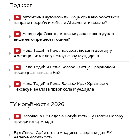
Подкаст
Аутономни аутомобили: Ко је крив ако роботакси
направи несрећу и хоће ли AI заменити возаче?
Аналогија: Зашто летовање данас кошта дупло
више него пре десет година?
Чеда Тодић и Реља Басара: Љиљани цветају у
Америци, БиХ иде у нокаут фазу Мундијала
Чеда Тодић и Реља Басара: Житије Брајаново и
последња шанса за БиХ
Чеда Тодић и Реља Басара: Крах Хрватске у
Тексасу и анализа првог кола Мундијала
ЕУ могућности 2026
Завршена ЕУ недеља могућности – у Новом Пазару
приоритет су млади
Будућност Србије је на младима - завршни дан ЕУ
недеље могућности