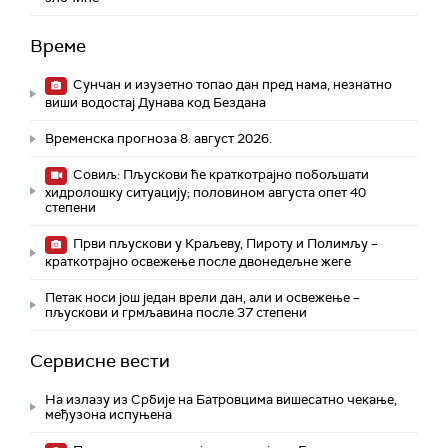
Време
Сунчан и изузетно топао дан пред нама, незнатно
виши водостај Дунава код Бездана
Временска прогноза 8. август 2026.
Совиљ: Пљускови ће краткотрајно побољшати
хидролошку ситуацију; половином августа опет 40
степени
Први пљускови у Краљеву, Пироту и Полимљу –
краткотрајно освежење после двонедељне жеге
Петак носи још један врели дан, али и освежење –
пљускови и грмљавина после 37 степени
Сервисне вести
На излазу из Србије на Батровцима вишесатно чекање,
међузона испуњена