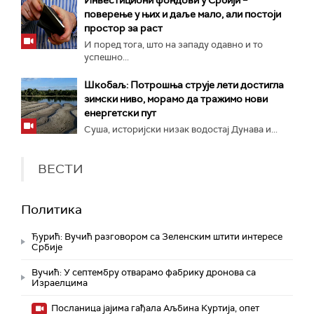
Инвестициони фондови у Србији –
поверење у њих и даље мало, али постоји
простор за раст
И поред тога, што на западу одавно и то
успешно...
Шкобаљ: Потрошња струје лети достигла
зимски ниво, морамо да тражимо нови
енергетски пут
Суша, историјски низак водостај Дунава и...
ВЕСТИ
Политика
Ђурић: Вучић разговором са Зеленским штити интересе
Србије
Вучић: У септембру отварамо фабрику дронова са
Израелцима
Посланица јајима гађала Аљбина Куртија, опет