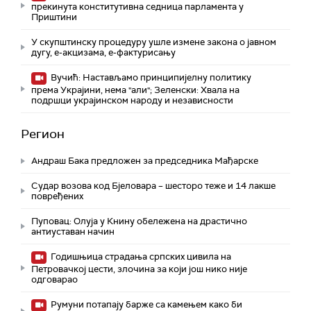
прекинута конститутивна седница парламента у
Приштини
У скупштинску процедуру ушле измене закона о јавном
дугу, е-акцизама, е-фактурисању
Вучић: Настављамо принципијелну политику
према Украјини, нема "али"; Зеленски: Хвала на
подршци украјинском народу и независности
Регион
Андраш Бакa предложен за председника Мађарске
Судар возова код Бјеловара – шесторо теже и 14 лакше
повређених
Пуповац: Олуја у Книну обележена на драстично
антиуставан начин
Годишњица страдања српских цивила на
Петровачкој цести, злочина за који још нико није
одговарао
Румуни потапају барже са камењем како би