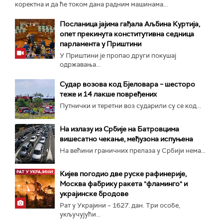
коректна и да ће током дана радним машинама...
Посланица јајима гађала Аљбина Куртија,
опет прекинута конститутивна седница
парламента у Приштини
У Приштини је пропао други покушај
одржавања...
Судар возова код Бјеловара – шесторо
теже и 14 лакше повређених
Путнички и теретни воз сударили су се код...
На излазу из Србије на Батровцима
вишесатно чекање, међузона испуњена
На већини граничних прелаза у Србији нема...
Кијев погодио две руске рафинерије,
Москва фабрику ракета "фламинго" и
украјинске бродове
Рат у Украјини – 1627. дан. Три особе,
укључујући...