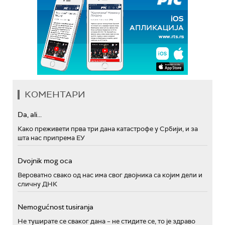
КОМЕНТАРИ
Da, ali...
Како преживети прва три дана катастрофе у Србији, и за
шта нас припрема ЕУ
Dvojnik mog oca
Вероватно свако од нас има свог двојника са којим дели и
сличну ДНК
Nemogućnost tusiranja
Не туширате се сваког дана – не стидите се, то је здраво