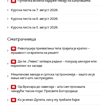
Путничка возила најдуже чекају на Батровцима
Курсна листа за 7. август 2026.
Курсна листа за 6. август 2026.
Курсна листа за 5. август 2026.
Сматрачница
Револуција прихватања тела трајала је кратко –
мршавост се вратила на рецепт
Да ли „Левис" затвара радње – покушај цензуре или
маркетинг из заседе
Мишленове звезде и српска гастрономија – зашто их је
мање него што заслужујемо
Од Врачара до завичаја – шта сам пронашла
чекајући Часни појас Пресвете Богородице
Ко је имао Дулета, нису му требале бајке