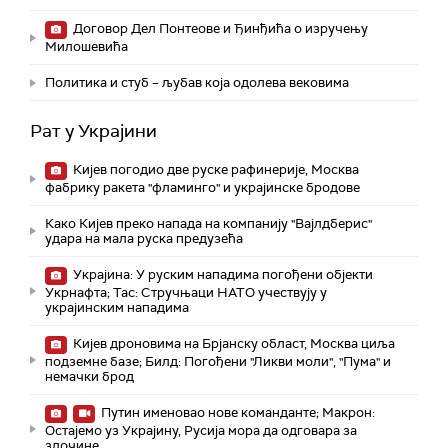
Договор Дел Понтеове и Ђинђића о изручењу
Милошевића
Политика и стуб – љубав која одолева вековима
Рат у Украјини
Кијев погодио две руске рафинерије, Москва
фабрику ракета "фламинго" и украјинске бродове
Како Кијев преко напада на компанију "Вајлдберис"
удара на мала руска предузећа
Украјина: У руским нападима погођени објекти
Укрнафта; Тас: Стручњаци НАТО учествују у
украјинским нападима
Кијев дроновима на Брјанску област, Москва циља
подземне базе; Билд: Погођени "Ликви моли", "Пума" и
немачки брод
Путин именовао нове команданте; Макрон:
Остајемо уз Украјину, Русија мора да одговара за
злочине