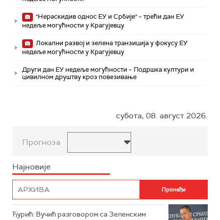
"Нераскидив однос ЕУ и Србије" – трећи дан ЕУ
недеље могућности у Крагујевцу
Локални развој и зелена транзиција у фокусу ЕУ
недеље могућности у Крагујевцу
Други дан ЕУ недеље могућности – Подршка култури и
цивилном друштву кроз повезивање
субота, 08. август 2026.
Прогноза
Најновије
Ђурић: Вучић разговором са Зеленским