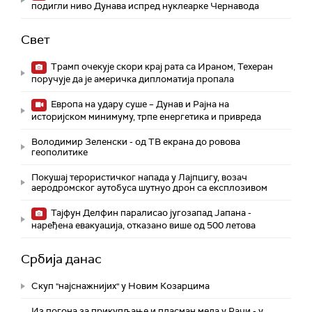
подигли ниво Дунава испред нуклеарке Чернавода
Свет
Трамп очекује скори крај рата са Ираном, Техеран
поручује да је америчка дипломатија пропала
Европа на удару суше – Дунав и Рајна на
историјском минимуму, трпе енергетика и привреда
Володимир Зеленски - од ТВ екрана до ровова
геополитике
Покушај терористичког напада у Лајпцигу, возач
аеродромског аутобуса шутнуо дрон са експлозивом
Тајфун Делфин паралисао југозапад Јапана -
наређена евакуација, отказано више од 500 летова
Србија данас
Скуп "најснажнијих" у Новим Козарцима
Из погона за прикупљање и пласман меда у Рачи - у