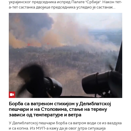
украјинског председника испред Палате "Србија". Након тет-
а-тет састанка двојице председника уследио је састанак...
Борба са ватреном стихијом у Делиблатској
пешчари и на Столовима, стање на терену
зависи од температуре и ветра
У Делиблатској пешчари борба са ватром води се из ваздуха
и са копна. Из МУП-а кажу да је овог јутра ситуација