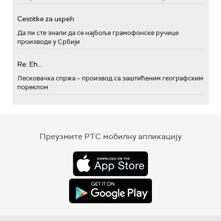
Cestitke za uspeh
Да ли сте знали да се најбоље грамофонске ручице
производе у Србији
Re: Eh...
Лесковачка спржа – производ са заштићеним географским
пореклом
Преузмите РТС мобилну апликацију