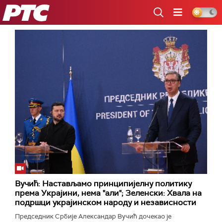
РТС
Вучић: Настављамо принципијелну политику
према Украјини, нема "али"; Зеленски: Хвала на
подршци украјинском народу и независности
Председник Србије Александар Вучић дочекао је