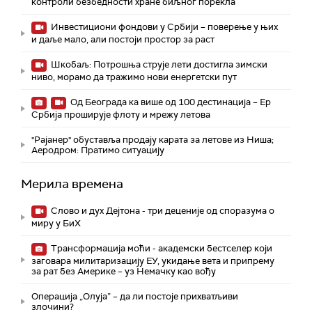
контроли безбедности хране биљног порекла
Инвестициони фондови у Србији – поверење у њих
и даље мало, али постоји простор за раст
Шкобаљ: Потрошња струје лети достигла зимски
ниво, морамо да тражимо нови енергетски пут
Од Београда ка више од 100 дестинација – Ер
Србија проширује флоту и мрежу летова
"Рајанер" обуставља продају карата за летове из Ниша;
Аеродром: Пратимо ситуацију
Мерила времена
Слово и дух Дејтона - три деценије од споразума о
миру у БиХ
Трансформација моћи - академски бестселер који
заговара милитаризацију ЕУ, укидање вета и припрему
за рат без Америке – уз Немачку као вођу
Операција „Олуја” – да ли постоје прихватљиви
злочини?