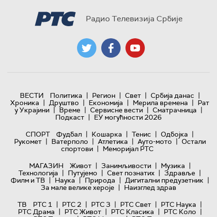
Радио Телевизија Србије
|
|
|
|
ВЕСТИ
Политика
Регион
Свет
Србија данас
|
|
|
|
Хроника
Друштво
Економија
Мерила времена
Рат
|
|
|
|
у Украјини
Време
Сервисне вести
Сматрачница
|
Подкаст
ЕУ могућности 2026
|
|
|
|
СПОРТ
Фудбал
Кошарка
Тенис
Одбојка
|
|
|
|
Рукомет
Ватерполо
Атлетика
Ауто-мото
Остали
|
спортови
Меморијал РТС
|
|
|
МАГАЗИН
Живот
Занимљивости
Музика
|
|
|
|
Технологијa
Путујемо
Свет познатих
Здравље
|
|
|
|
Филм и ТВ
Наука
Природа
Дигитални предузетник
|
За мале велике хероје
Наизглед здрав
|
|
|
|
|
ТВ
РТС 1
РТС 2
РТС 3
РТС Свет
РТС Наука
|
|
|
|
РТС Драма
РТС Живот
РТС Класика
РТС Коло