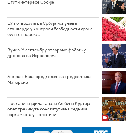
штити интересе Србије
ЕУ потврдила да Србија испуњава
стандарде у контроли безбедности хране
биљног порекла
Вучић: У септембру отварамо фабрику
дронова са Израелцима
Андраш Бакa предложен за председника
Мађарске
Посланица јајима гађала Аљбина Куртија,
опет прекинута конститутивна седница
парламента у Приштини