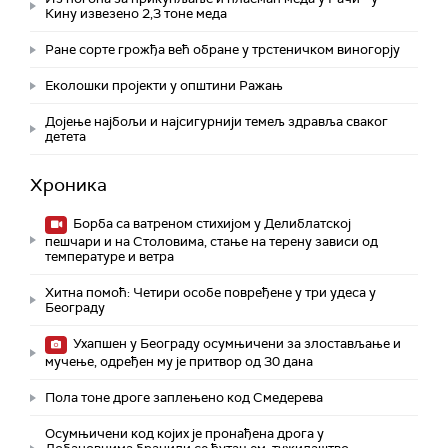
Кину извезено 2,3 тоне меда
Ране сорте грожђа већ обране у трстеничком виногорју
Eколошки пројекти у општини Ражањ
Дојење најбољи и најсигурнији темељ здравља сваког
детета
Хроника
Борба са ватреном стихијом у Делиблатској
пешчари и на Столовима, стање на терену зависи од
температуре и ветра
Хитна помоћ: Четири особе повређене у три удеса у
Београду
Ухапшен у Београду осумњичени за злостављање и
мучење, одређен му је притвор од 30 дана
Пола тоне дроге заплењено код Смедерева
Осумњичени код којих је пронађена дрога у