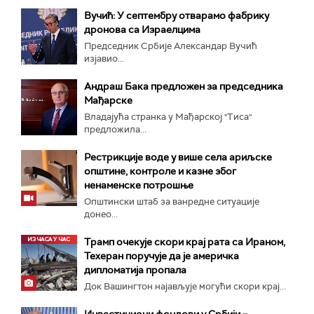
Вучић: У септембру отварамо фабрику
дронова са Израелцима
Председник Србије Александар Вучић
изјавио...
Андраш Бакa предложен за председника
Мађарске
Владајућа странка у Мађарској "Тиса"
предложила...
Рестрикције воде у више села ариљске
општине, контроле и казне због
ненаменске потрошње
Општински штаб за ванредне ситуације
донео...
Трамп очекује скори крај рата са Ираном,
Техеран поручује да је америчка
дипломатија пропала
Док Вашингтон најављује могући скори крај...