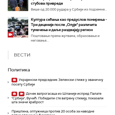
стубова привреде
Више од 20.000 рудара у Србији из подземне...
Култура сећања као предуслов помирења ­-
Три деценије после „Олује“ различита
тумачења и даље раздвајају регион
Поштовање према жртвама, образовање и
неговање...
ВЕСТИ
Политика
Украјински председник Зеленски стиже у званичну
посету Србији
Дочек ватрогасаца из Шпаније испред Палате
"Србија"; Вучић: Победили сте ватрену стихију, показали
шта значи храброст
Приштина, оптужница против 20 особа за наводне