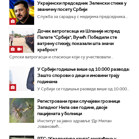
Украјински председник Зеленски стиже у
званичну посету Србији
Служба за сарадњу с медијима председника...
Дочек ватрогасаца из Шпаније испред
Палате "Србија"; Вучић: Победили сте
ватрену стихију, показали шта значи
храброст
Српски ватрогасци и спасиоци који су учествовали...
У Србији годишње више од 10.000 развода:
Зашто спорови о деци и имовини трају
годинама
У Србији се годишње разведе више од 10.000...
Регистровани први случајеви грознице
Западног Нила ове године, двоје
пацијената у болници
Институт за јавно здравље "Др Милан
Јовановић...
РТС: "Квадратура круга" заштићена у