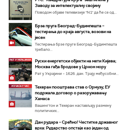
Заводу за интелектуалну својину
Поводом објаве телевизије "N1" да ће се од...
Брза пруга Београд–Будимпешта –
тестирања до краја августа, возови на
јесен
Тестирања брзе пруге Београд–Будимпешта
требало...
Руски енергетски објекти на мети Кијева;
Москва гађа бродове у Црном мору
Рат у Украјини – 1626. дан. Трају међусобни...
Техеран пооштрава став о Ормузу; ЕУ
подржала договор о разоружавању
Хамаса
Вашингтон и Техеран настављају размену
политичких...
Дан рудара – Срећно! Честитке државног
врха: Рударство опстаје као један од