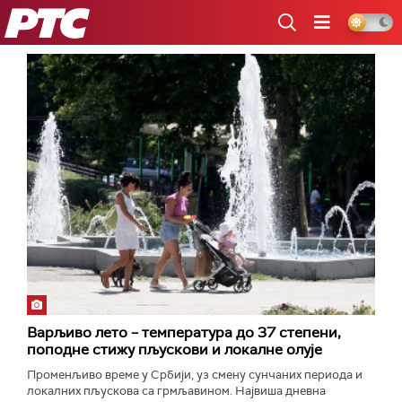
РТС
Варљиво лето – температура до 37 степени,
поподне стижу пљускови и локалне олује
Променљиво време у Србији, уз смену сунчаних периода и
локалних пљускова са грмљавином. Највиша дневна