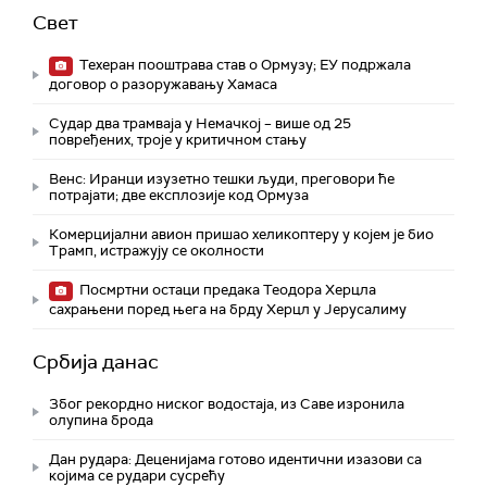
Свет
Техеран пооштрава став о Ормузу; ЕУ подржала
договор о разоружавању Хамаса
Судар два трамваја у Немачкој – више од 25
повређених, троје у критичном стању
Венс: Иранци изузетно тешки људи, преговори ће
потрајати; две експлозије код Ормуза
Комерцијални авион пришао хеликоптеру у којем је био
Трамп, истражују се околности
Посмртни остаци предака Теодора Херцла
сахрањени поред њега на брду Херцл у Јерусалиму
Србија данас
Због рекордно ниског водостаја, из Саве изронила
олупина брода
Дан рудара: Деценијама готово идентични изазови са
којима се рудари сусрећу