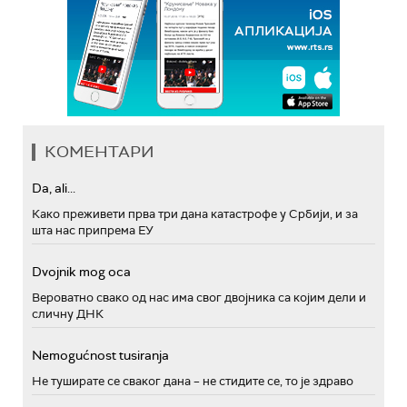
КОМЕНТАРИ
Da, ali...
Како преживети прва три дана катастрофе у Србији, и за
шта нас припрема ЕУ
Dvojnik mog oca
Вероватно свако од нас има свог двојника са којим дели и
сличну ДНК
Nemogućnost tusiranja
Не туширате се сваког дана – не стидите се, то је здраво