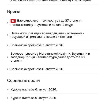
Умеров на челу Спољне обавештајне службе Украјине
Време
Варљиво лето – температура до 37 степени,
поподне стижу пљускови и локалне олује
Петак носи још један врели дан, али и освежење –
пљускови и грмљавина после 37 степени
Временска прогноза 7. август 2026.
Вечерас невреме у Неготинској Крајини, Војводини и
западној Србији – температура данас достигла 40
степени
Временска прогноза 6. август 2026.
Сервисне вести
Курсна листа за 6. август 2026.
Курсна листа за 5. август 2026.