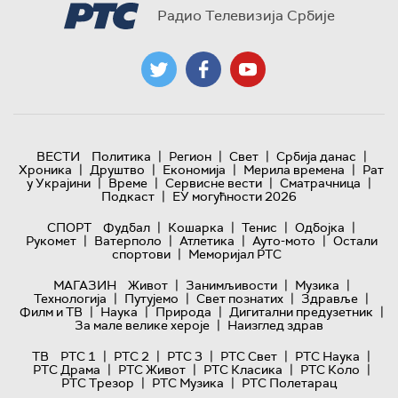
Радио Телевизија Србије
|
|
|
|
ВЕСТИ
Политика
Регион
Свет
Србија данас
|
|
|
|
Хроника
Друштво
Економија
Мерила времена
Рат
|
|
|
|
у Украјини
Време
Сервисне вести
Сматрачница
|
Подкаст
ЕУ могућности 2026
|
|
|
|
СПОРТ
Фудбал
Кошарка
Тенис
Одбојка
|
|
|
|
Рукомет
Ватерполо
Атлетика
Ауто-мото
Остали
|
спортови
Меморијал РТС
|
|
|
МАГАЗИН
Живот
Занимљивости
Музика
|
|
|
|
Технологијa
Путујемо
Свет познатих
Здравље
|
|
|
|
Филм и ТВ
Наука
Природа
Дигитални предузетник
|
За мале велике хероје
Наизглед здрав
|
|
|
|
|
ТВ
РТС 1
РТС 2
РТС 3
РТС Свет
РТС Наука
|
|
|
|
РТС Драма
РТС Живот
РТС Класика
РТС Коло
|
|
РТС Трезор
РТС Музика
РТС Полетарац