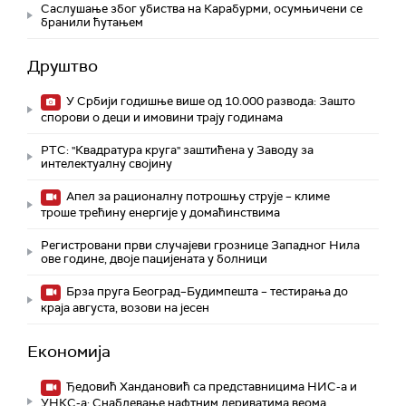
Саслушање због убиства на Карабурми, осумњичени се
бранили ћутањем
Друштво
У Србији годишње више од 10.000 развода: Зашто
спорови о деци и имовини трају годинама
РТС: "Квадратура круга" заштићена у Заводу за
интелектуалну својину
Апел за рационалну потрошњу струје – климе
троше трећину енергије у домаћинствима
Регистровани први случајеви грознице Западног Нила
ове године, двоје пацијената у болници
Брза пруга Београд–Будимпешта – тестирања до
краја августа, возови на јесен
Економија
Ђедовић Хандановић са представницима НИС-а и
УНКС-а: Снабдевање нафтним дериватима веома