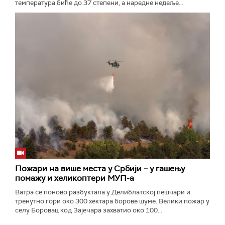
температура биће до 37 степени, а наредне недеље...
Пожари на више места у Србији – у гашењу
помажу и хеликоптери МУП-а
Ватра се поново разбуктала у Делиблатској пешчари и
тренутно гори око 300 хектара борове шуме. Велики пожар у
селу Боровац код Зајечара захватио око 100...