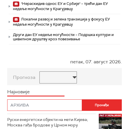
"Нераскидив однос ЕУ и Србије" – трећи дан ЕУ
недеље могућности у Крагујевцу
Локални развој и зелена транзиција у фокусу ЕУ
недеље могућности у Крагујевцу
Други дан ЕУ недеље могућности – Подршка култури и
цивилном друштву кроз повезивање
петак, 07. август 2026.
Прогноза
Најновије
Руски енергетски објекти на мети Кијева;
Москва гађа бродове у Црном мору