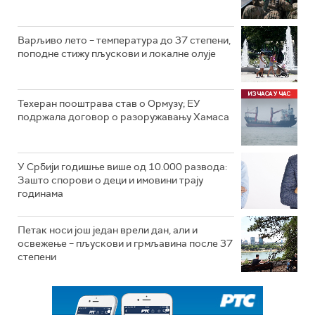
Варљиво лето – температура до 37 степени,
поподне стижу пљускови и локалне олује
Техеран пооштрава став о Ормузу; ЕУ
подржала договор о разоружавању Хамаса
У Србији годишње више од 10.000 развода:
Зашто спорови о деци и имовини трају
годинама
Петак носи још један врели дан, али и
освежење – пљускови и грмљавина после 37
степени