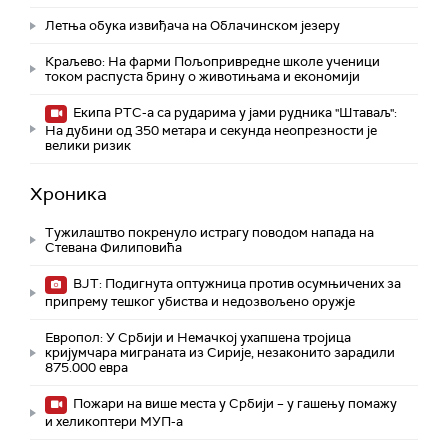
Летња обука извиђача на Облачинском језеру
Краљево: На фарми Пољопривредне школе ученици
током распуста брину о животињама и економији
Екипа РТС-а са рударима у јами рудника "Штаваљ":
На дубини од 350 метара и секунда неопрезности је
велики ризик
Хроника
Тужилаштво покренуло истрагу поводом напада на
Стевана Филиповића
ВЈТ: Подигнута оптужница против осумњичених за
припрему тешког убиства и недозвољено оружје
Европол: У Србији и Немачкој ухапшена тројица
кријумчара миграната из Сирије, незаконито зарадили
875.000 евра
Пожари на више места у Србији – у гашењу помажу
и хеликоптери МУП-а