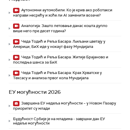
Аутономни аутомобили: Ко је крив ако роботакси
направи несрећу и хоће ли AI заменити возаче?
Аналогија: Зашто летовање данас кошта дупло
више него пре десет година?
Чеда Тодић и Реља Басара: Љиљани цветају у
Америци, БиХ иде у нокаут фазу Мундијала
Чеда Тодић и Реља Басара: Житије Брајаново и
последња шанса за БиХ
Чеда Тодић и Реља Басара: Крах Хрватске у
Тексасу и анализа првог кола Мундијала
ЕУ могућности 2026
Завршена ЕУ недеља могућности – у Новом Пазару
приоритет су млади
Будућност Србије је на младима - завршни дан ЕУ
недеље могућности