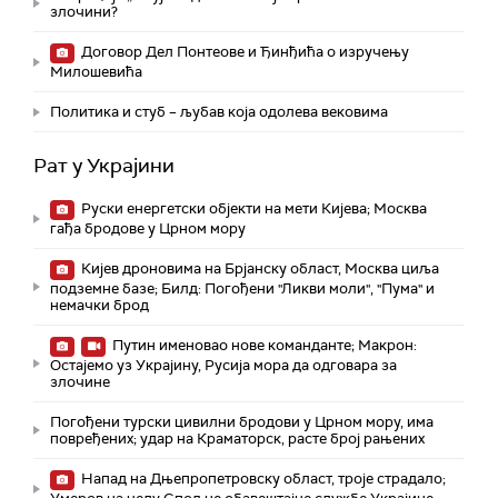
злочини?
Договор Дел Понтеове и Ђинђића о изручењу
Милошевића
Политика и стуб – љубав која одолева вековима
Рат у Украјини
Руски енергетски објекти на мети Кијева; Москва
гађа бродове у Црном мору
Кијев дроновима на Брјанску област, Москва циља
подземне базе; Билд: Погођени "Ликви моли", "Пума" и
немачки брод
Путин именовао нове команданте; Макрон:
Остајемо уз Украјину, Русија мора да одговара за
злочине
Погођени турски цивилни бродови у Црном мору, има
повређених; удар на Краматорск, расте број рањених
Напад на Дњепропетровску област, троје страдалo;