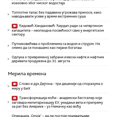
изазовно због ниског водостаја
Топлотни талас без падавина угрожава приносе, како
наводњавати усеве у време екстремних суша
Ђедовић Хандановић: Ђердап ради са четвртином
капацитета – неопходна посвећност свих у енергетском
сектору
Путниковићева о проблемима са водом и струјом: Не
смемо да се понашамо као пијани богаташ
Одлука о привременој забрани извоза нафте и нафтних
деривата продужена до 31. августа
Мерила времена
Слово и дух Дејтона - три деценије од споразума о
миру у БиХ
Трансформација моћи - академски бестселер који
заговара милитаризацију ЕУ, укидање вета и припрему
за рат без Америке – уз Немачку као вођу
Операција „Олуја” – да ли постоје прихватљиви