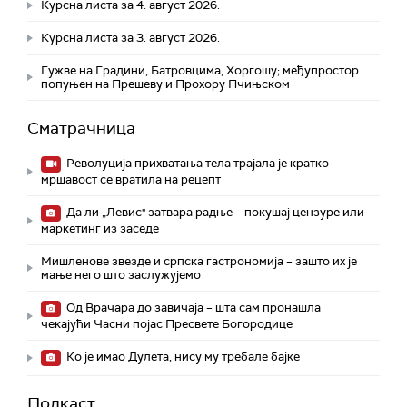
Курсна листа за 4. август 2026.
Курсна листа за 3. август 2026.
Гужве на Градини, Батровцима, Хоргошу; међупростор
попуњен на Прешеву и Прохору Пчињском
Сматрачница
Револуција прихватања тела трајала је кратко –
мршавост се вратила на рецепт
Да ли „Левис" затвара радње – покушај цензуре или
маркетинг из заседе
Мишленове звезде и српска гастрономија – зашто их је
мање него што заслужујемо
Од Врачара до завичаја – шта сам пронашла
чекајући Часни појас Пресвете Богородице
Ко је имао Дулета, нису му требале бајке
Подкаст