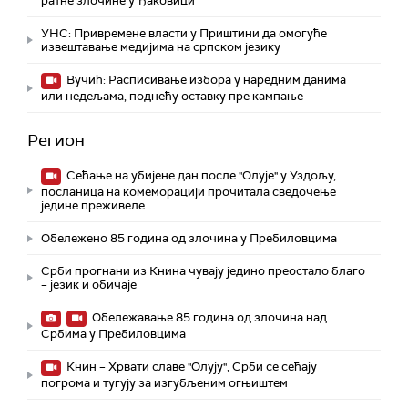
ратне злочине у Ђаковици
УНС: Привремене власти у Приштини да омогуће
извештавање медијима на српском језику
Вучић: Расписивање избора у наредним данима
или недељама, поднећу оставку пре кампање
Регион
Сећање на убијене дан после "Олује" у Уздољу,
посланица на комеморацији прочитала сведочење
једине преживеле
Обележено 85 година од злочина у Пребиловцима
Срби прогнани из Книна чувају једино преостало благо
– језик и обичаје
Обележавање 85 година од злочина над
Србима у Пребиловцима
Книн – Хрвати славе "Олују", Срби се сећају
погрома и тугују за изгубљеним огњиштем