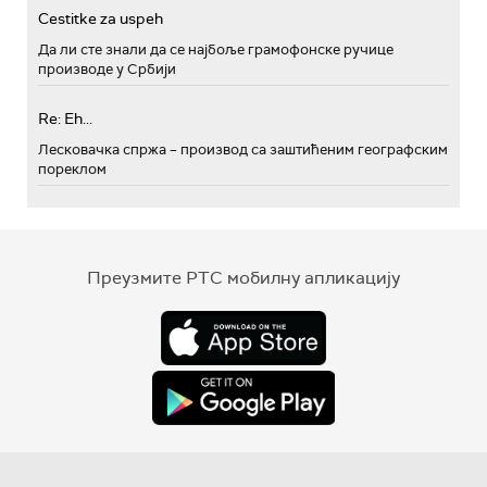
Cestitke za uspeh
Да ли сте знали да се најбоље грамофонске ручице
производе у Србији
Re: Eh...
Лесковачка спржа – производ са заштићеним географским
пореклом
Преузмите РТС мобилну апликацију