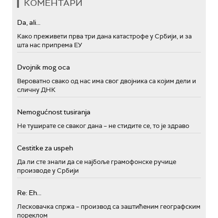
КОМЕНТАРИ
Da, ali...
Како преживети прва три дана катастрофе у Србији, и за
шта нас припрема ЕУ
Dvojnik mog oca
Вероватно свако од нас има свог двојника са којим дели и
сличну ДНК
Nemogućnost tusiranja
Не туширате се сваког дана – не стидите се, то је здраво
Cestitke za uspeh
Да ли сте знали да се најбоље грамофонске ручице
производе у Србији
Re: Eh...
Лесковачка спржа – производ са заштићеним географским
пореклом