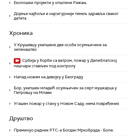
Eколошки пројекти у општини Ражањ
Дојење најбољи и најсигурнији темељ здравља сваког
детета
Хроника
У Крушевцу ухапшене две особе осумњичене за
зеленаштво
Србија у борби са ватром, пожар у Делиблатској
пешчари стављен под контролу
Напад ножем на девојку у Београду
Бор, ухапшен младић осумњичен за смрт мушкарца у
Петровцу на Млави
Угашен пожар у стану у Новом Саду, нема повређених
Друштво
Преминуо радник РТС-а Богдан Мркобрада - Боле.