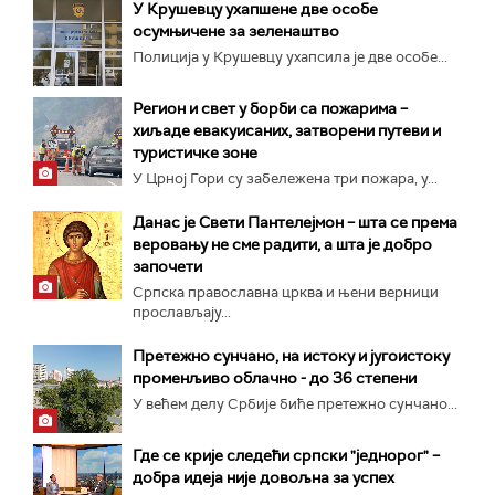
У Крушевцу ухапшене две особе
осумњичене за зеленаштво
Полиција у Крушевцу ухапсила је две особе...
Регион и свет у борби са пожарима –
хиљаде евакуисаних, затворени путеви и
туристичке зоне
У Црној Гори су забележена три пожара, у...
Данас је Свети Пантелејмон – шта се према
веровању не сме радити, а шта је добро
започети
Српска православна црква и њени верници
прослављају...
Претежно сунчано, на истоку и југоистоку
променљиво облачно - до 36 степени
У већем делу Србије биће претежно сунчано...
Где се крије следећи српски "једнорог" –
добра идеја није довољна за успех