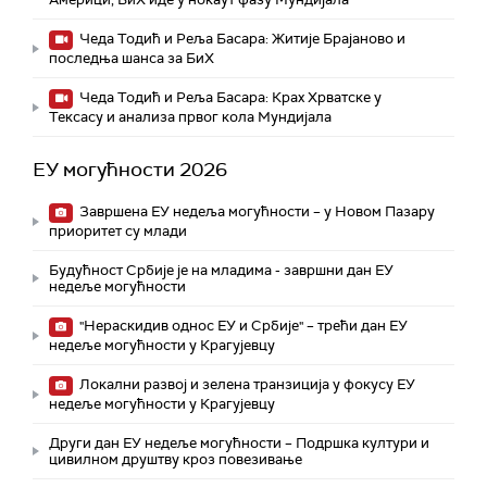
Чеда Тодић и Реља Басара: Житије Брајаново и
последња шанса за БиХ
Чеда Тодић и Реља Басара: Крах Хрватске у
Тексасу и анализа првог кола Мундијала
ЕУ могућности 2026
Завршена ЕУ недеља могућности – у Новом Пазару
приоритет су млади
Будућност Србије је на младима - завршни дан ЕУ
недеље могућности
"Нераскидив однос ЕУ и Србије" – трећи дан ЕУ
недеље могућности у Крагујевцу
Локални развој и зелена транзиција у фокусу ЕУ
недеље могућности у Крагујевцу
Други дан ЕУ недеље могућности – Подршка култури и
цивилном друштву кроз повезивање