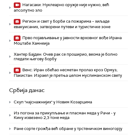
Нагасаки: Нуклеарно оружје није нужно, већ
апсолутно зло
Регион и свет у борби са пожарима – хиљаде
евакуисаних, затворени путеви и туристичке зоне
Прво појављивање у јавности врховног вође Ирана
Моџтабe Хамнеија
Хантер Бајден: Очев рак се проширио, веома је болно
гледати његову борбу
Венс: Иран обећао несметан пролаз кроз Ормуз;
Пакистан: Израел је претња целом муслиманском свету
Србија данас
Скуп "најснажнијих" у Новим Козарцима
Из погона за прикупљање и пласман меда у Рачи - у
Кину извезено 2,3 тоне меда
Ране сорте грожђа већ обране у трстеничком виногорју