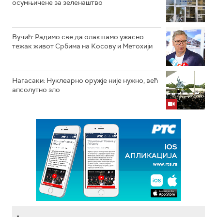
осумњичене за зеленаштво
Вучић: Радимо све да олакшамо ужасно
тежак живот Србима на Косову и Метохији
Нагасаки: Нуклеарно оружје није нужно, већ
апсолутно зло