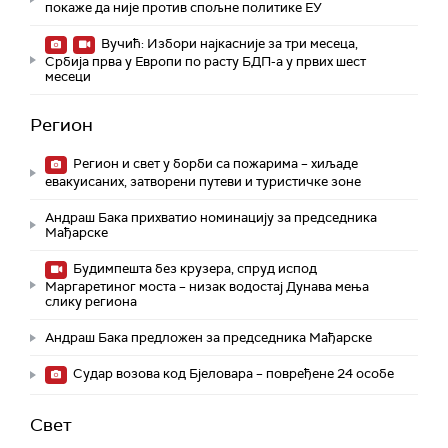
покаже да није против спољне политике ЕУ
Вучић: Избори најкасније за три месеца,
Србија прва у Европи по расту БДП-а у првих шест
месеци
Регион
Регион и свет у борби са пожарима – хиљаде
евакуисаних, затворени путеви и туристичке зоне
Андраш Бака прихватио номинацију за председника
Мађарске
Будимпешта без крузера, спруд испод
Маргаретиног моста – низак водостај Дунава мења
слику региона
Андраш Бакa предложен за председника Мађарске
Судар возова код Бјеловара – повређене 24 особе
Свет