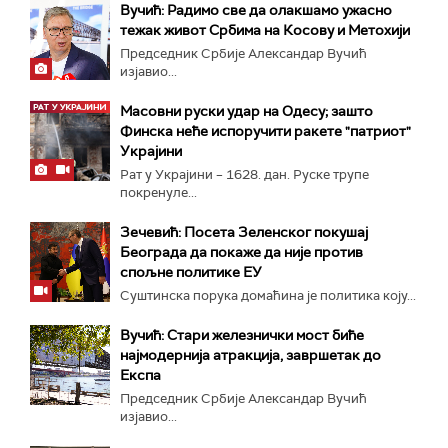
Вучић: Радимо све да олакшамо ужасно
тежак живот Србима на Косову и Метохији
Председник Србије Александар Вучић
изјавио...
Масовни руски удар на Одесу; зашто
Финска неће испоручити ракете "патриот"
Украјини
Рат у Украјини – 1628. дан. Руске трупе
покренуле...
Зечевић: Посета Зеленског покушај
Београда да покаже да није против
спољне политике ЕУ
Суштинска порука домаћина је политика коју...
Вучић: Стари железнички мост биће
најмодернија атракција, завршетак до
Експа
Председник Србије Александар Вучић
изјавио...