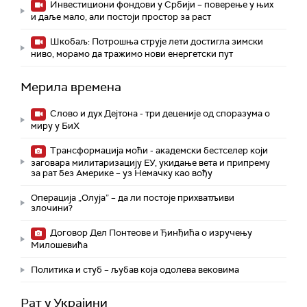
Инвестициони фондови у Србији – поверење у њих
и даље мало, али постоји простор за раст
Шкобаљ: Потрошња струје лети достигла зимски
ниво, морамо да тражимо нови енергетски пут
Мерила времена
Слово и дух Дејтона - три деценије од споразума о
миру у БиХ
Трансформација моћи - академски бестселер који
заговара милитаризацију ЕУ, укидање вета и припрему
за рат без Америке – уз Немачку као вођу
Операција „Олуја” – да ли постоје прихватљиви
злочини?
Договор Дел Понтеове и Ђинђића о изручењу
Милошевића
Политика и стуб – љубав која одолева вековима
Рат у Украјини