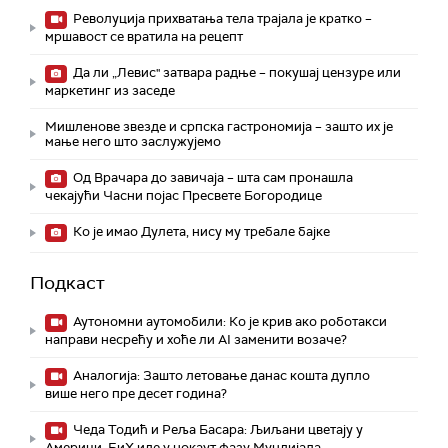
Револуција прихватања тела трајала је кратко –
мршавост се вратила на рецепт
Да ли „Левис" затвара радње – покушај цензуре или
маркетинг из заседе
Мишленове звезде и српска гастрономија – зашто их је
мање него што заслужујемо
Од Врачара до завичаја – шта сам пронашла
чекајући Часни појас Пресвете Богородице
Ко је имао Дулета, нису му требале бајке
Подкаст
Аутономни аутомобили: Ко је крив ако роботакси
направи несрећу и хоће ли AI заменити возаче?
Аналогија: Зашто летовање данас кошта дупло
више него пре десет година?
Чеда Тодић и Реља Басара: Љиљани цветају у
Америци, БиХ иде у нокаут фазу Мундијала