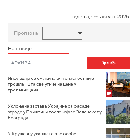
недеља, 09. август 2026.
Прогноза
Најновије
Инфлација се смањила али опасност није
прошла - шта све утиче на цене у
продавницама
Уклоњена застава Украјине са фасаде
зграде у Приштини после изјаве Зеленског у
Београду
У Крушевцу ухапшене две особе