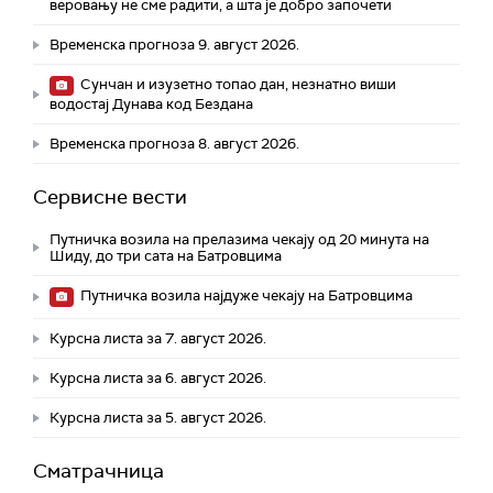
веровању не сме радити, а шта је добро започети
Временска прогноза 9. август 2026.
Сунчан и изузетно топао дан, незнатно виши
водостај Дунава код Бездана
Временска прогноза 8. август 2026.
Сервисне вести
Путничка возила на прелазима чекају од 20 минута на
Шиду, до три сата на Батровцима
Путничка возила најдуже чекају на Батровцима
Курсна листа за 7. август 2026.
Курсна листа за 6. август 2026.
Курсна листа за 5. август 2026.
Сматрачница