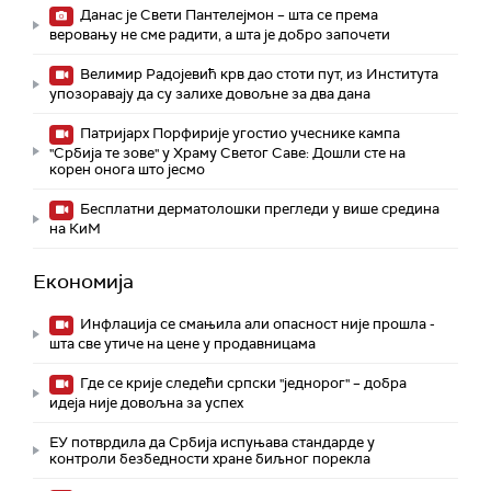
Данас је Свети Пантелејмон – шта се према
веровању не сме радити, а шта је добро започети
Велимир Радојевић крв дао стоти пут, из Института
упозоравају да су залихе довољне за два дана
Патријарх Порфирије угостио учеснике кампа
"Србија те зове" у Храму Светог Саве: Дошли сте на
корен онога што јесмо
Бесплатни дерматолошки прегледи у више средина
на КиМ
Економија
Инфлација се смањила али опасност није прошла -
шта све утиче на цене у продавницама
Где се крије следећи српски "једнорог" – добра
идеја није довољна за успех
ЕУ потврдила да Србија испуњава стандарде у
контроли безбедности хране биљног порекла