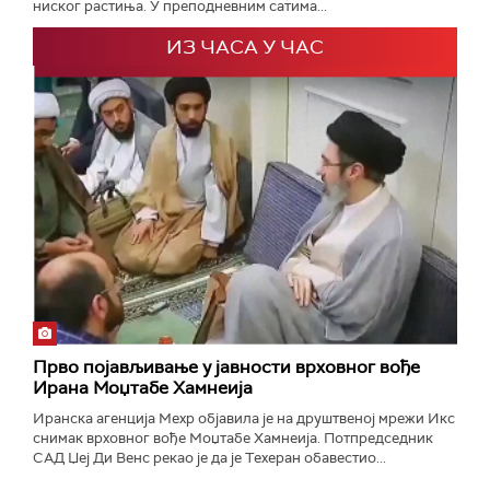
ниског растиња. У преподневним сатима...
ИЗ ЧАСА У ЧАС
Прво појављивање у јавности врховног вође
Ирана Моџтабe Хамнеија
Иранска агенција Мехр објавила је на друштвеној мрежи Икс
снимак врховног вође Моџтабе Хамнеија. Потпредседник
САД Џеј Ди Венс рекао је да је Техеран обавестио...