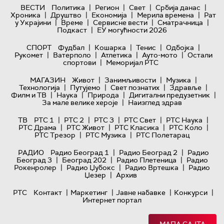
|
|
|
|
ВЕСТИ
Политика
Регион
Свет
Србија данас
|
|
|
|
Хроника
Друштво
Економија
Мерила времена
Рат
|
|
|
|
у Украјини
Време
Сервисне вести
Сматрачница
|
Подкаст
ЕУ могућности 2026
|
|
|
|
СПОРТ
Фудбал
Кошарка
Тенис
Одбојка
|
|
|
|
Рукомет
Ватерполо
Атлетика
Ауто-мото
Остали
|
спортови
Меморијал РТС
|
|
|
МАГАЗИН
Живот
Занимљивости
Музика
|
|
|
|
Технологијa
Путујемо
Свет познатих
Здравље
|
|
|
|
Филм и ТВ
Наука
Природа
Дигитални предузетник
|
За мале велике хероје
Наизглед здрав
|
|
|
|
|
ТВ
РТС 1
РТС 2
РТС 3
РТС Свет
РТС Наука
|
|
|
|
РТС Драма
РТС Живот
РТС Класика
РТС Коло
|
|
РТС Трезор
РТС Музика
РТС Полетарац
|
|
РАДИО
Радио Београд 1
Радио Београд 2
Радио
|
|
|
Београд 3
Београд 202
Радио Плетеница
Радио
|
|
|
Рокенролер
Радио Џубокс
Радио Вртешка
Радио
|
Џезер
Архив
|
|
|
|
РТС
Контакт
Маркетинг
Јавне набавке
Конкурси
Интернет портал