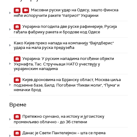
Масовни руски удар на Одесу; зашто Финска
неће испоручити ракете "патриот" Украјини
Украјина погодила две руске рафинерије; Русија
гађала фабрику ракета и бродове код Одесе
Како Кијев преко напада на компанију "Вајлдберис"
удара на мала руска предузећа
Украјина: У руским нападима погођени објекти
Укрнафта; Тас: Стручњаци НАТО учествују у
украјинским нападима
Кијев дроновима на Брјанску област, Москва циља
подземне базе; Билд: Погођени "Ликви моли", "Пума" и
немачки брод
Време
Претежно сунчано, на истоку и југоистоку
променљиво облачно - до 36 степени
Данас је Свети Пантелејмон – шта се према