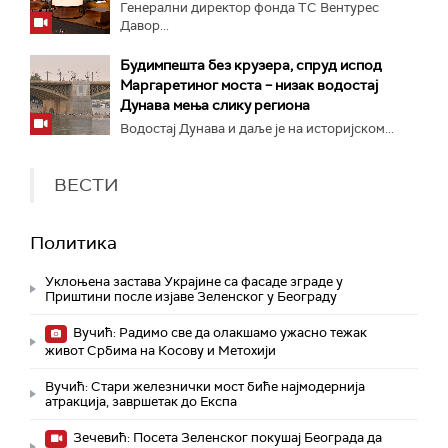
Генерални директор фонда ТС Вентурес
Давор...
Будимпешта без крузера, спруд испод
Маргаретиног моста – низак водостај
Дунава мења слику региона
Водостај Дунава и даље је на историјском...
ВЕСТИ
Политика
Уклоњена застава Украјине са фасаде зграде у
Приштини после изјаве Зеленског у Београду
Вучић: Радимо све да олакшамо ужасно тежак
живот Србима на Косову и Метохији
Вучић: Стари железнички мост биће најмодернија
атракција, завршетак до Експа
Зечевић: Посета Зеленског покушај Београда да