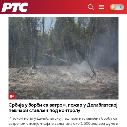
РТС
Србија у борби са ватром, пожар у Делиблатској
пешчари стављен под контролу
И током ноћи у Делиблатској пешчари настављена борба са
ватреном стихијом која је захватила око 1.500 хектара шуме и