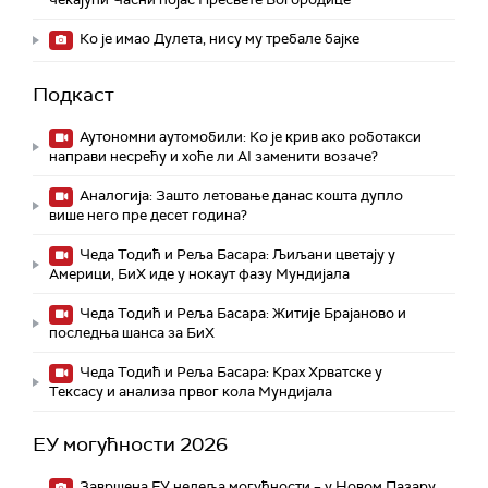
Ко је имао Дулета, нису му требале бајке
Подкаст
Аутономни аутомобили: Ко је крив ако роботакси
направи несрећу и хоће ли AI заменити возаче?
Аналогија: Зашто летовање данас кошта дупло
више него пре десет година?
Чеда Тодић и Реља Басара: Љиљани цветају у
Америци, БиХ иде у нокаут фазу Мундијала
Чеда Тодић и Реља Басара: Житије Брајаново и
последња шанса за БиХ
Чеда Тодић и Реља Басара: Крах Хрватске у
Тексасу и анализа првог кола Мундијала
ЕУ могућности 2026
Завршена ЕУ недеља могућности – у Новом Пазару