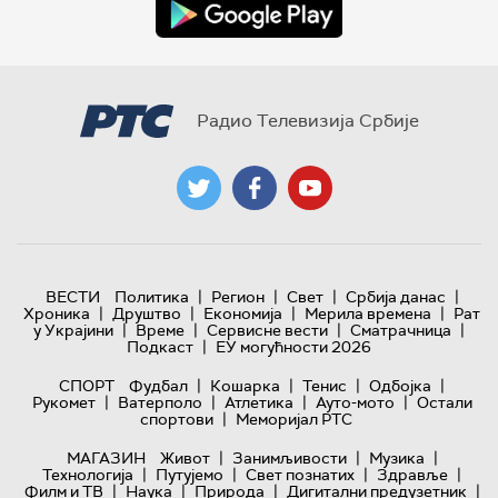
Радио Телевизија Србије
|
|
|
|
ВЕСТИ
Политика
Регион
Свет
Србија данас
|
|
|
|
Хроника
Друштво
Економија
Мерила времена
Рат
|
|
|
|
у Украјини
Време
Сервисне вести
Сматрачница
|
Подкаст
ЕУ могућности 2026
|
|
|
|
СПОРТ
Фудбал
Кошарка
Тенис
Одбојка
|
|
|
|
Рукомет
Ватерполо
Атлетика
Ауто-мото
Остали
|
спортови
Меморијал РТС
|
|
|
МАГАЗИН
Живот
Занимљивости
Музика
|
|
|
|
Технологијa
Путујемо
Свет познатих
Здравље
|
|
|
|
Филм и ТВ
Наука
Природа
Дигитални предузетник