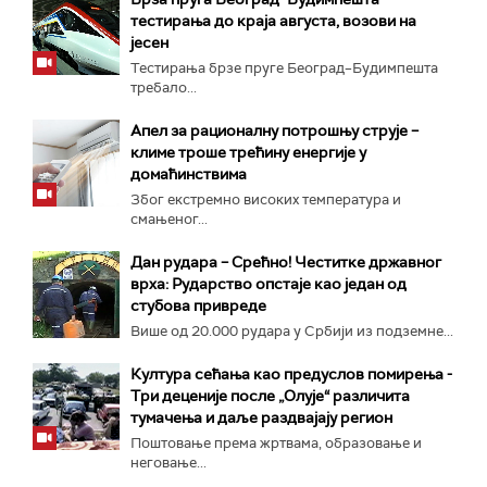
тестирања до краја августа, возови на
јесен
Тестирања брзе пруге Београд–Будимпешта
требало...
Апел за рационалну потрошњу струје –
климе троше трећину енергије у
домаћинствима
Због екстремно високих температура и
смањеног...
Дан рудара – Срећно! Честитке државног
врха: Рударство опстаје као један од
стубова привреде
Више од 20.000 рудара у Србији из подземне...
Култура сећања као предуслов помирења ­-
Три деценије после „Олује“ различита
тумачења и даље раздвајају регион
Поштовање према жртвама, образовање и
неговање...