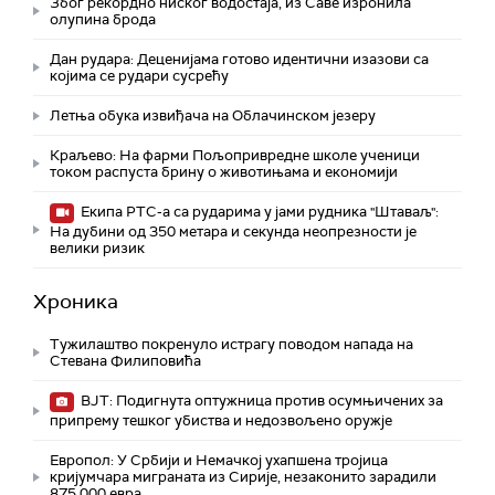
Због рекордно ниског водостаја, из Саве изронила
олупина брода
Дан рудара: Деценијама готово идентични изазови са
којима се рудари сусрећу
Летња обука извиђача на Облачинском језеру
Краљево: На фарми Пољопривредне школе ученици
током распуста брину о животињама и економији
Екипа РТС-а са рударима у јами рудника "Штаваљ":
На дубини од 350 метара и секунда неопрезности је
велики ризик
Хроника
Тужилаштво покренуло истрагу поводом напада на
Стевана Филиповића
ВЈТ: Подигнута оптужница против осумњичених за
припрему тешког убиства и недозвољено оружје
Европол: У Србији и Немачкој ухапшена тројица
кријумчара миграната из Сирије, незаконито зарадили
875.000 евра