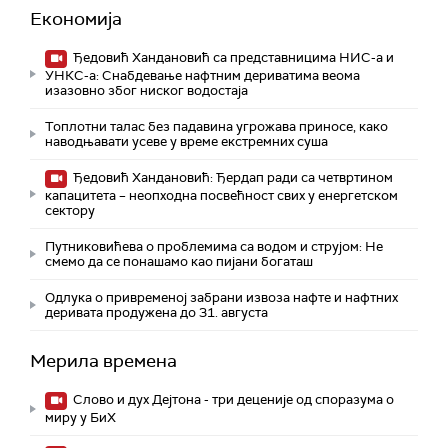
Економија
Ђедовић Хандановић са представницима НИС-а и
УНКС-а: Снабдевање нафтним дериватима веома
изазовно због ниског водостаја
Топлотни талас без падавина угрожава приносе, како
наводњавати усеве у време екстремних суша
Ђедовић Хандановић: Ђердап ради са четвртином
капацитета – неопходна посвећност свих у енергетском
сектору
Путниковићева о проблемима са водом и струјом: Не
смемо да се понашамо као пијани богаташ
Одлука о привременој забрани извоза нафте и нафтних
деривата продужена до 31. августа
Мерила времена
Слово и дух Дејтона - три деценије од споразума о
миру у БиХ