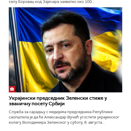
селу Боровац код Зајечара захватио око 100...
Украјински председник Зеленски стиже у
званичну посету Србији
Служба за сарадњу с медијима председника Републике
саопштила је да ће Александар Вучић угостити украјинског
колегу Володимира Зеленског у суботу, 8. августа...