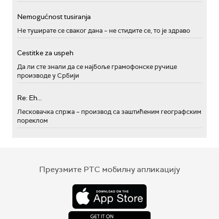
Nemogućnost tusiranja
Не туширате се сваког дана – не стидите се, то је здраво
Cestitke za uspeh
Да ли сте знали да се најбоље грамофонске ручице
производе у Србији
Re: Eh...
Лесковачка спржа – производ са заштићеним географским
пореклом
Преузмите РТС мобилну апликацију