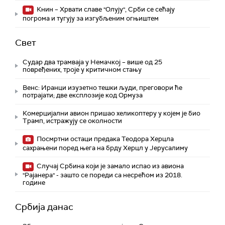
Книн – Хрвати славе "Олују", Срби се сећају
погрома и тугују за изгубљеним огњиштем
Свет
Судар два трамваја у Немачкој – више од 25
повређених, троје у критичном стању
Венс: Иранци изузетно тешки људи, преговори ће
потрајати; две експлозије код Ормуза
Комерцијални авион пришао хеликоптеру у којем је био
Трамп, истражују се околности
Посмртни остаци предака Теодора Херцла
сахрањени поред њега на брду Херцл у Јерусалиму
Случај Србина који је замало испао из авиона
"Рајанера" - зашто се пореди са несрећом из 2018.
године
Србија данас