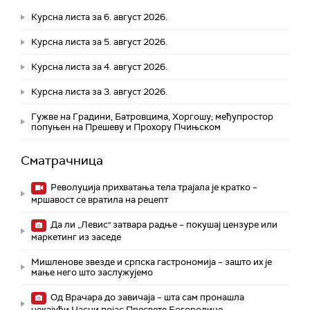
Курсна листа за 6. август 2026.
Курсна листа за 5. август 2026.
Курсна листа за 4. август 2026.
Курсна листа за 3. август 2026.
Гужве на Градини, Батровцима, Хоргошу; међупростор
попуњен на Прешеву и Прохору Пчињском
Сматрачница
Револуција прихватања тела трајала је кратко –
мршавост се вратила на рецепт
Да ли „Левис" затвара радње – покушај цензуре или
маркетинг из заседе
Мишленове звезде и српска гастрономија – зашто их је
мање него што заслужујемо
Од Врачара до завичаја – шта сам пронашла
чекајући Часни појас Пресвете Богородице