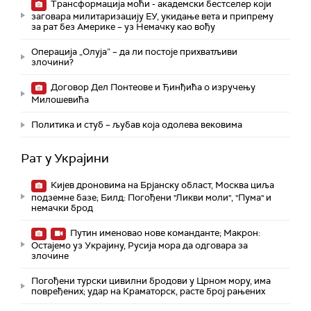
Трансформација моћи - академски бестселер који
заговара милитаризацију ЕУ, укидање вета и припрему
за рат без Америке – уз Немачку као вођу
Операција „Олуја” – да ли постоје прихватљиви
злочини?
Договор Дел Понтеове и Ђинђића о изручењу
Милошевића
Политика и стуб – љубав која одолева вековима
Рат у Украјини
Кијев дроновима на Брјанску област, Москва циља
подземне базе; Билд: Погођени "Ликви моли", "Пума" и
немачки брод
Путин именовао нове команданте; Макрон:
Остајемо уз Украјину, Русија мора да одговара за
злочине
Погођени турски цивилни бродови у Црном мору, има
повређених; удар на Краматорск, расте број рањених