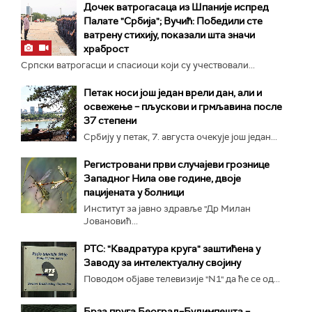
Дочек ватрогасаца из Шпаније испред
Палате "Србија"; Вучић: Победили сте
ватрену стихију, показали шта значи
храброст
Српски ватрогасци и спасиоци који су учествовали...
Петак носи још један врели дан, али и
освежење – пљускови и грмљавина после
37 степени
Србију у петак, 7. августа очекује још један...
Регистровани први случајеви грознице
Западног Нила ове године, двоје
пацијената у болници
Институт за јавно здравље "Др Милан
Јовановић...
РТС: "Квадратура круга" заштићена у
Заводу за интелектуалну својину
Поводом објаве телевизије "N1" да ће се од...
Брза пруга Београд–Будимпешта –