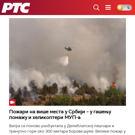
РТС
Пожари на више места у Србији – у гашењу
помажу и хеликоптери МУП-а
Ватра се поново разбуктала у Делиблатској пешчари и
тренутно гори око 300 хектара борове шуме. Велики пожар у