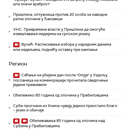
шта значи храброст
Приштина, оптужница против 20 особа за наводне
ратне злочине у Ђаковици
УНС: Привремене власти у Приштини да омогуће
извештавање медијима на српском језику
Вучић: Расписивање избора у наредним данима
или недељама, поднећу оставку пре кампање
Регион
Сећање на убијене дан после "Олује" у Уздољу,
посланица на комеморацији прочитала сведочење
једине преживеле
Обележено 85 година од злочина у Пребиловцима
Срби прогнани из Книна чувају једино преостало благо
– језик и обичаје
Обележавање 85 година од злочина над
Србима у Пребиловцима