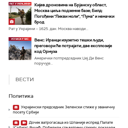
Кијев дроновима на Брјанску област,
Москва циља подземне базе; Билд:
Погођени "Ликви моли", "Пума" и немачки
брод
Рат у Украјини – 1625. дан. Москва наводи...
Венс: Иранци изузетно тешки људи,
преговори ће потрајати; две експлозије
код Ормуза
Амерички потпредседник Џеј Ди Венс
поручује...
ВЕСТИ
Политика
Украјински председник Зеленски стиже у званичну
посету Србији
Дочек ватрогасаца из Шпаније испред Палате
"Србија"; Вучић: Победили сте ватрену стихију, показали