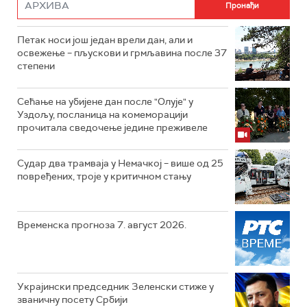
Петак носи још један врели дан, али и
освежење – пљускови и грмљавина после 37
степени
Сећање на убијене дан после "Олује" у
Уздољу, посланица на комеморацији
прочитала сведочење једине преживеле
Судар два трамваја у Немачкој – више од 25
повређених, троје у критичном стању
Временска прогноза 7. август 2026.
Украјински председник Зеленски стиже у
званичну посету Србији