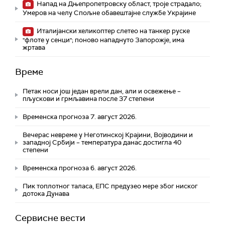
Напад на Дњепропетровску област, троје страдалo;
Умеров на челу Спољне обавештајне службе Украјине
Италијански хеликоптер слетео на танкер руске
"флоте у сенци"; поново нападнуто Запорожје, има
жртава
Време
Петак носи још један врели дан, али и освежење –
пљускови и грмљавина после 37 степени
Временска прогноза 7. август 2026.
Вечерас невреме у Неготинској Крајини, Војводини и
западној Србији – температура данас достигла 40
степени
Временска прогноза 6. август 2026.
Пик топлотног таласа, ЕПС предузео мере због ниског
дотока Дунава
Сервисне вести