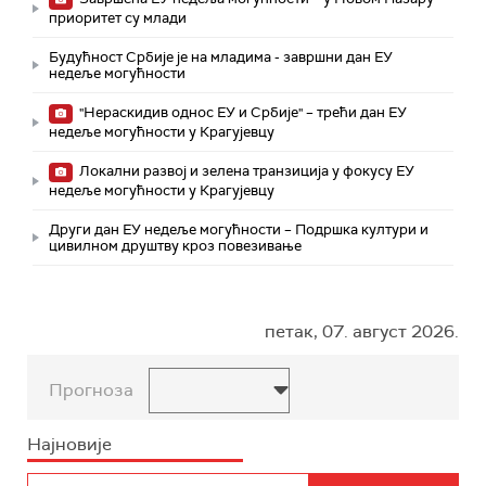
приоритет су млади
Будућност Србије је на младима - завршни дан ЕУ
недеље могућности
"Нераскидив однос ЕУ и Србије" – трећи дан ЕУ
недеље могућности у Крагујевцу
Локални развој и зелена транзиција у фокусу ЕУ
недеље могућности у Крагујевцу
Други дан ЕУ недеље могућности – Подршка култури и
цивилном друштву кроз повезивање
петак, 07. август 2026.
Прогноза
Најновије