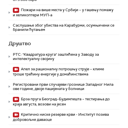
Пожари на више места у Србији – у гашењу помажу
и хеликоптери МУП-а
Саслушање због убиства на Карабурми, осумњичени се
бранили ћутањем
Друштво
РТС: "Квадратура круга" заштићена у Заводу за
интелектуалну својину
Апел за рационалну потрошњу струје – климе
троше трећину енергије у домаћинствима
Регистровани први случајеви грознице Западног Нила
ове године, двоје пацијената у болници
Брза пруга Београд–Будимпешта – тестирања до
краја августа, возови на јесен
Критично ниске резерве крви - Институт позива
добровољне даваоце