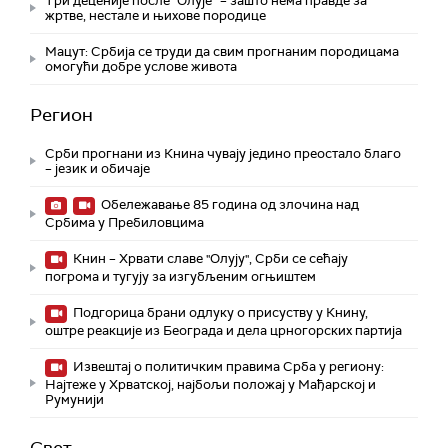
Три деценије после "Олује“ – зашто нема правде за
жртве, нестале и њихове породице
Мацут: Србија се труди да свим прогнаним породицама
омогући добре услове живота
Регион
Срби прогнани из Книна чувају једино преостало благо
– језик и обичаје
Обележавање 85 година од злочина над
Србима у Пребиловцима
Книн – Хрвати славе "Олују", Срби се сећају
погрома и тугују за изгубљеним огњиштем
Подгорица брани одлуку о присуству у Книну,
оштре реакције из Београда и дела црногорских партија
Извештај о политичким правима Срба у региону:
Најтеже у Хрватској, најбољи положај у Мађарској и
Румунији