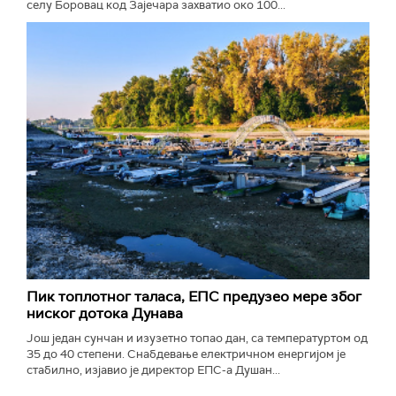
селу Боровац код Зајечара захватио око 100...
Пик топлотног таласа, ЕПС предузео мере због
ниског дотока Дунава
Још један сунчан и изузетно топао дан, са температуртом од
35 до 40 степени. Снабдевање електричном енергијом је
стабилно, изјавио је директор ЕПС-а Душан...