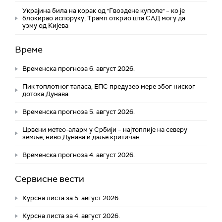
Украјина била на корак од "Гвоздене куполе" – ко је
блокирао испоруку; Трамп открио шта САД могу да
узму од Кијева
Време
Временска прогноза 6. август 2026.
Пик топлотног таласа, ЕПС предузео мере због ниског
дотока Дунава
Временска прогноза 5. август 2026.
Црвени метео-аларм у Србији – најтоплије на северу
земље, ниво Дунава и даље критичан
Временска прогноза 4. август 2026.
Сервисне вести
Курсна листа за 5. август 2026.
Курсна листа за 4. август 2026.