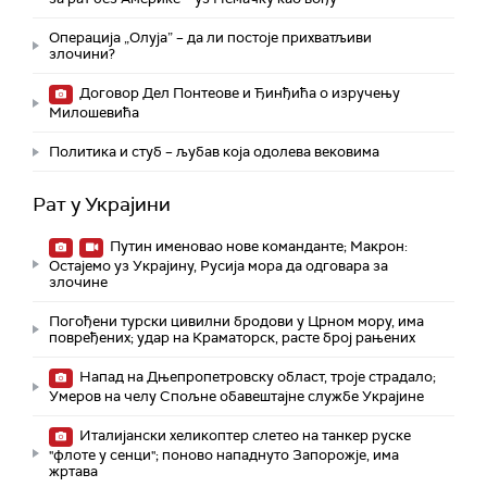
Операција „Олуја” – да ли постоје прихватљиви
злочини?
Договор Дел Понтеове и Ђинђића о изручењу
Милошевића
Политика и стуб – љубав која одолева вековима
Рат у Украјини
Путин именовао нове команданте; Макрон:
Остајемо уз Украјину, Русија мора да одговара за
злочине
Погођени турски цивилни бродови у Црном мору, има
повређених; удар на Краматорск, расте број рањених
Напад на Дњепропетровску област, троје страдалo;
Умеров на челу Спољне обавештајне службе Украјине
Италијански хеликоптер слетео на танкер руске
"флоте у сенци"; поново нападнуто Запорожје, има
жртава