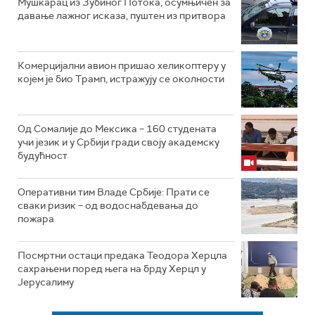
Мушкарац из Зубиног Потока, осумњичен за
давање лажног исказа, пуштен из притвора
Комерцијални авион пришао хеликоптеру у
којем је био Трамп, истражују се околности
Од Сомалије до Мексика – 160 студената
учи језик и у Србији гради своју академску
будућност
Оперативни тим Владе Србије: Прати се
сваки ризик – од водоснабдевања до
пожара
Посмртни остаци предака Теодора Херцла
сахрањени поред њега на брду Херцл у
Јерусалиму