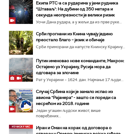
Екипа РТС-а са рударима у јами рудника
"Штаваљ": На дубини од 350 метара и
секунда неопрезности је велики ризик
Уочи Дана рудара, а у жељи да из прве руке...
Срби прогнани из Книна чувају једино
преостало благо – језик и обичаје
Срби приморани да напусте Книнску Крајину...
Путин именовао нове команданте; Макрон:
Остајемо уз Украјину, Русија мора да
одговара за злочине
Рат у Украјини – 1624. дан. Најмање 17 људи...
Случај Србина који је замало испао из
авиона "Рајанера" - зашто се пореди са
несрећом из 2018. године
Један угашен људски живот, више
повређених...
Иран и Оман на корак од договора о
отварању Ормуза; jеменска војска гађала