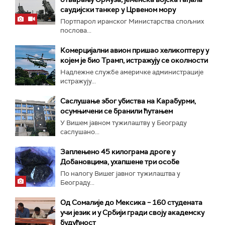
саудијски танкер у Црвеном мору
Портпарол иранског Министарства спољних
послова...
Комерцијални авион пришао хеликоптеру у
којем је био Трамп, истражују се околности
Надлежне службе америчке администрације
истражују...
Саслушање због убиства на Карабурми,
осумњичени се бранили ћутањем
У Вишем јавном тужилаштву у Београду
саслушано...
Заплењено 45 килограма дроге у
Добановцима, ухапшене три особе
По налогу Вишег јавног тужилаштва у
Београду...
Од Сомалије до Мексика – 160 студената
учи језик и у Србији гради своју академску
будућност