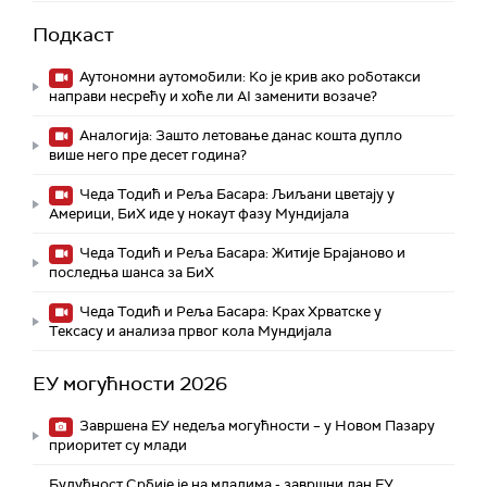
Подкаст
Аутономни аутомобили: Ко је крив ако роботакси
направи несрећу и хоће ли AI заменити возаче?
Аналогија: Зашто летовање данас кошта дупло
више него пре десет година?
Чеда Тодић и Реља Басара: Љиљани цветају у
Америци, БиХ иде у нокаут фазу Мундијала
Чеда Тодић и Реља Басара: Житије Брајаново и
последња шанса за БиХ
Чеда Тодић и Реља Басара: Крах Хрватске у
Тексасу и анализа првог кола Мундијала
ЕУ могућности 2026
Завршена ЕУ недеља могућности – у Новом Пазару
приоритет су млади
Будућност Србије је на младима - завршни дан ЕУ