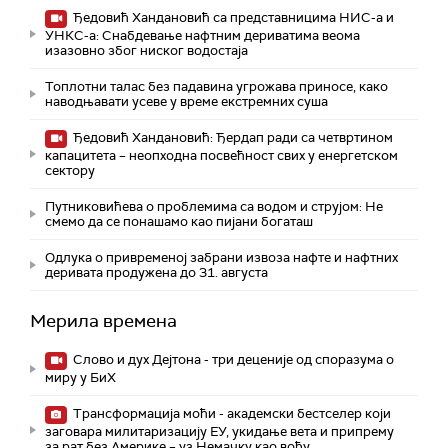
Ђедовић Хандановић са представницима НИС-а и
УНКС-а: Снабдевање нафтним дериватима веома
изазовно због ниског водостаја
Топлотни талас без падавина угрожава приносе, како
наводњавати усеве у време екстремних суша
Ђедовић Хандановић: Ђердап ради са четвртином
капацитета – неопходна посвећност свих у енергетском
сектору
Путниковићева о проблемима са водом и струјом: Не
смемо да се понашамо као пијани богаташ
Одлука о привременој забрани извоза нафте и нафтних
деривата продужена до 31. августа
Мерила времена
Слово и дух Дејтона - три деценије од споразума о
миру у БиХ
Трансформација моћи - академски бестселер који
заговара милитаризацију ЕУ, укидање вета и припрему
за рат без Америке – уз Немачку као вођу