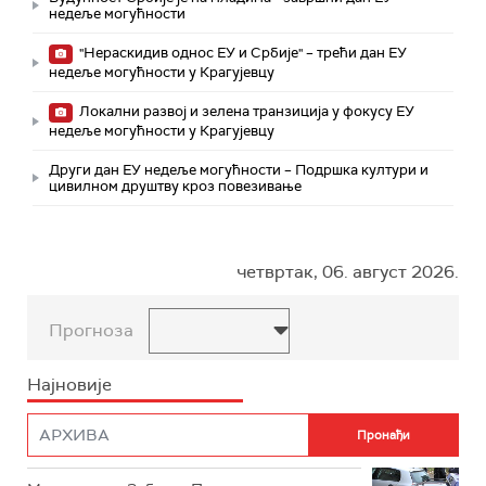
недеље могућности
"Нераскидив однос ЕУ и Србије" – трећи дан ЕУ
недеље могућности у Крагујевцу
Локални развој и зелена транзиција у фокусу ЕУ
недеље могућности у Крагујевцу
Други дан ЕУ недеље могућности – Подршка култури и
цивилном друштву кроз повезивање
четвртак, 06. август 2026.
Прогноза
Најновије