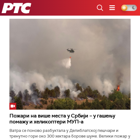
РТС
Пожари на више места у Србији – у гашењу
помажу и хеликоптери МУП-а
Ватра се поново разбуктала у Делиблатској пешчари и
тренутно гори око 300 хектара борове шуме. Велики пожар у