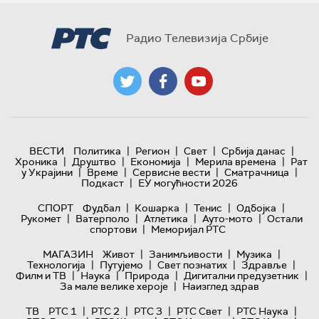
Радио Телевизија Србије
|
|
|
|
ВЕСТИ
Политика
Регион
Свет
Србија данас
|
|
|
|
Хроника
Друштво
Економија
Мерила времена
Рат
|
|
|
|
у Украјини
Време
Сервисне вести
Сматрачница
|
Подкаст
ЕУ могућности 2026
|
|
|
|
СПОРТ
Фудбал
Кошарка
Тенис
Одбојка
|
|
|
|
Рукомет
Ватерполо
Атлетика
Ауто-мото
Остали
|
спортови
Меморијал РТС
|
|
|
МАГАЗИН
Живот
Занимљивости
Музика
|
|
|
|
Технологијa
Путујемо
Свет познатих
Здравље
|
|
|
|
Филм и ТВ
Наука
Природа
Дигитални предузетник
|
За мале велике хероје
Наизглед здрав
|
|
|
|
|
ТВ
РТС 1
РТС 2
РТС 3
РТС Свет
РТС Наука