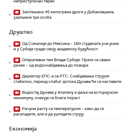
неприступачан терен
Заплењено 45 килограма дроге у Добановцима,
ухапшене три особе
Друштво
Од Сомалије до Мексика – 160 студената учи језик
и у Србији гради своју академску будућност
Оперативни тим Владе Србије: Прати се сваки
ризик – од водоснабдевања до пожара
Директор ЕПС-а за РТС: Снабдевање струјом
стабилно, период слабог дотока Дунава ће се наставити
Водостај Дунава у Апатину и даље на историјском
минимуму, oчекује се благи пораст
Рачуни расту са температуром – како да се
расхладите, али и да уштедите струју
Економија