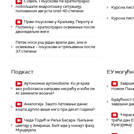
Совиљ: Пљускови ће краткотрајно
побољшати хидролошку ситуацију;
Курсна лист
половином августа опет 40 степени
Курсна лист
Први пљускови у Краљеву, Пироту и
Полимљу – краткотрајно освежење после
двонедељне жеге
Петак носи још један врели дан, али и
освежење – пљускови и грмљавина после
37 степени
Подкаст
ЕУ могућн
Аутономни аутомобили: Ко је крив
Завршен
ако роботакси направи несрећу и хоће ли
Новом Паза
AI заменити возаче?
Будућност С
Аналогија: Зашто летовање данас
завршни да
кошта дупло више него пре десет година?
"Нераск
Чеда Тодић и Реља Басара: Љиљани
трећи дан 
Крагујевцу
цветају у Америци, БиХ иде у нокаут фазу
Мундијала