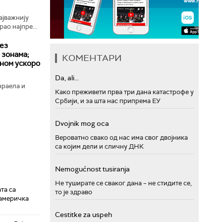
најважнију
ао најпре...
ез
 зонама;
КОМЕНТАРИ
аном ускоро
Da, ali...
зраела и
Како преживети прва три дана катастрофе у
Србији, и за шта нас припрема ЕУ
Dvojnik mog oca
Вероватно свако од нас има свог двојника
са којим дели и сличну ДНК
Nemogućnost tusiranja
Не туширате се сваког дана – не стидите се,
та са
то је здраво
 америчка
Cestitke za uspeh