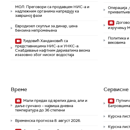
МОЛ: Преговори са продавцем НИС-а и
Операција „
надлежним органима напредују ка
прихватљив
завршној фази
Договор
Евродизел скупљи за динар, цена
изручењу 
бензина непромењена
Политика и 
Ђедовић Хандановић са
вековима
представницима НИС-а и УНКС-а:
Снабдевање нафтним дериватима веома
изазовно због ниског водостаја
Време
Сервисне 
Мали предах од врелих дана, али и
Путничк
даље сунчано – највиша дневна
Батровцим
температура до 36 степени
Курсна лист
Временска прогноза 8. август 2026.
Курсна лист