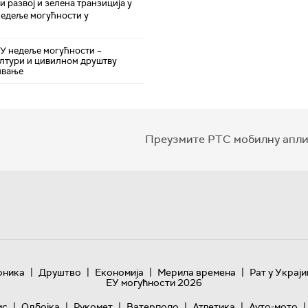
 развој и зелена транзиција у
недеље могућности у
ЕУ недеље могућности –
лтури и цивилном друштву
ивање
Преузмите РТС мобилну апли
|
|
|
|
оника
Друштво
Економија
Мерила времена
Рат у Украји
ЕУ могућности 2026
|
|
|
|
|
|
ис
Одбојка
Рукомет
Ватерполо
Атлетика
Ауто-мото