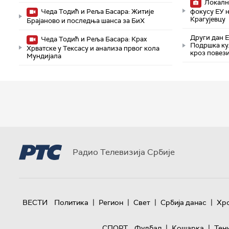
Локални
Чеда Тодић и Реља Басара: Житије
фокусу ЕУ 
Крагујевцу
Брајаново и последња шанса за БиХ
Други дан 
Чеда Тодић и Реља Басара: Крах
Подршка ку
Хрватске у Тексасу и анализа првог кола
кроз повез
Мундијала
Радио Телевизија Србије
|
|
|
|
ВЕСТИ
Политика
Регион
Свет
Србија данас
Хр
|
|
СПОРТ
Фудбал
Кошарка
Тен