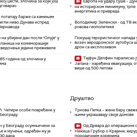
кој цести, злочина за који још
Европа на удару суше – Дун
дговарао
на историјском минимуму, трпе
енергетика и привреда
потапају барже са камењем
дигли ниво Дунава испред
Володимир Зеленски - од ТВ ек
Чернавода
ровова геополитике
на убијене дан после "Олује" у
Покушај терористичког напада у
возач аеродромског аутобуса 
сланица на комеморацији
дрон са експлозивом
сведочење једине преживеле
Тајфун Делфин паралисао ј
85 година од злочина у
има
Јапана - наређена евакуација, 
више од 500 летова
Друштво
ћ: Четири особе повређене у
Трнова Петка – жене беру свеже
 Београду
њиме украшавају своје домове
 у Београду осумњичени за
Од Дрвара до операционе с
 и мучење, одређен му је
Никица Грубор о Крајини, хирур
30 дана
породичним коренима