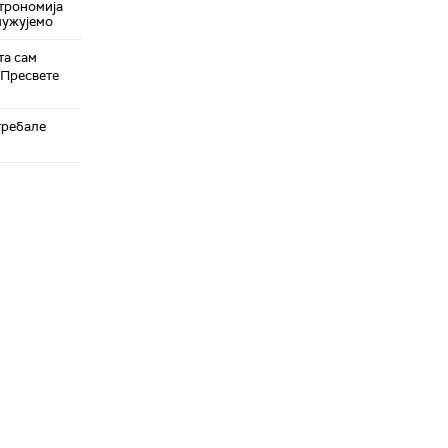
трономија
служујемо
та сам
 Пресвете
требале