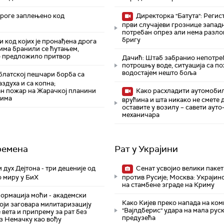
дроге заплењено код
Директорка "Батута": Регис
први случајеви грознице запад
потребан опрез али нема разло
бригу
код којих је пронађена дрога
има бранили се ћутањем,
 предложило притвор
Дачић: Штаб забранио непотре
потрошњу воде, ситуација са п
водостајем нешто боља
латској пешчари борба са
аздуха и са копна;
н пожар на Жарачкој планини
Како расхладити аутомоби
вима
врућина и шта никако не смете 
оставите у возилу – савети ауто
механичара
ремена
Рат у Украјини
 дух Дејтона - три деценије од
Сенат усвојио велики пакет
о миру у БиХ
против Русије; Москва: Украјин
на стамбене зграде на Криму
рмација моћи - академски
Како Кијев преко напада на ком
оји заговара милитаризацију
"Вајлдберис" удара на мала рус
 вета и припрему за рат без
предузећа
з Немачку као вођу