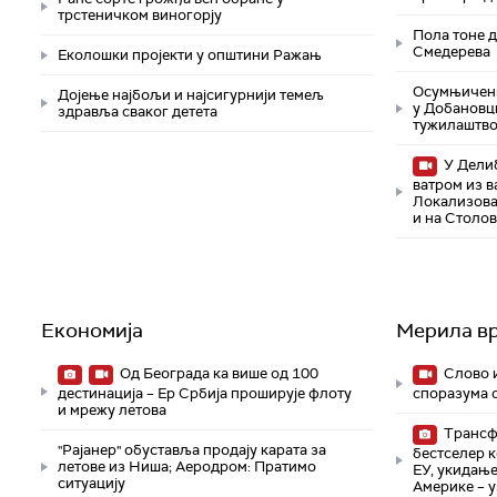
трстеничком виногорју
Пола тоне 
Смедерева
Eколошки пројекти у општини Ражањ
Осумњичени 
Дојење најбољи и најсигурнији темељ
у Добановц
здравља сваког детета
тужилаштво
У Делиб
ватром из в
Локализова
и на Столо
Економија
Мерила в
Од Београда ка више од 100
Слово и
дестинација – Ер Србија проширује флоту
споразума 
и мрежу летова
Трансфо
"Рајанер" обуставља продају карата за
бестселер к
летове из Ниша; Аеродром: Пратимо
ЕУ, укидање
ситуацију
Америке – у