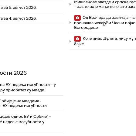
Мишленове звезде и српска гас
– зашто их је мање него што за
а за 5. август 2026.
Од Врачара до завичаја – ш
а за 4. август 2026.
пронашла чекајући Часни појас
Богородице
Ко је имао Дулета, нису му 
бајке
ости 2026
а ЕУ недеља могућности – у
ру приоритет су млади
рбије је на младима -
н ЕУ недеље могућности
идив однос ЕУ и Србије" –
ЕУ недеље могућности у