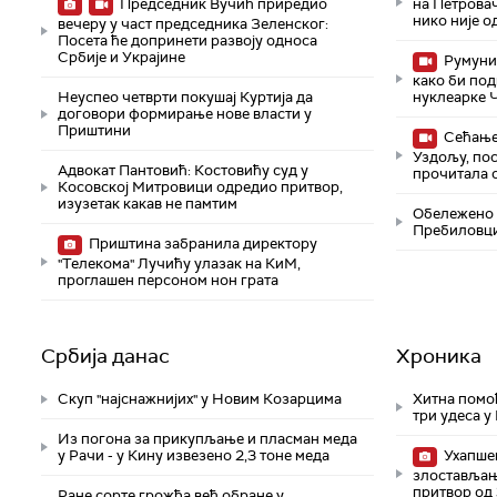
Председник Вучић приредио
на Петровач
нико није о
вечеру у част председника Зеленског:
Посета ће допринети развоју односа
Србије и Украјине
Румуни 
како би по
Неуспео четврти покушај Куртија да
нуклеарке 
договори формирање нове власти у
Приштини
Сећање 
Уздољу, по
Адвокат Пантовић: Костовићу суд у
прочитала 
Косовској Митровици одредио притвор,
изузетак какав не памтим
Обележено 
Пребиловц
Приштина забранила директору
"Телекома" Лучићу улазак на КиМ,
проглашен персоном нон грата
Србија данас
Хроника
Скуп "најснажнијих" у Новим Козарцима
Хитна помо
три удеса у
Из погона за прикупљање и пласман меда
у Рачи - у Кину извезено 2,3 тоне меда
Ухапшен
злостављање
притвор од 
Ране сорте грожђа већ обране у