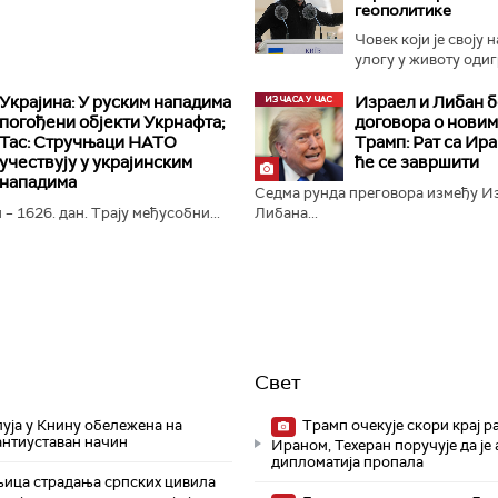
геополитике
Човек који је своју 
улогу у животу одигр
Украјина: У руским нападима
Израел и Либан б
погођени објекти Укрнафта;
договора о новим
Тас: Стручњаци НАТО
Трамп: Рат са Ир
учествују у украјинским
ће се завршити
нападима
Седма рунда преговора између И
 – 1626. дан. Трају међусобни...
Либана...
Свет
уја у Книну обележена на
Трамп очекује скори крај ра
антиуставан начин
Ираном, Техеран поручује да је
дипломатија пропала
ица страдања српских цивила