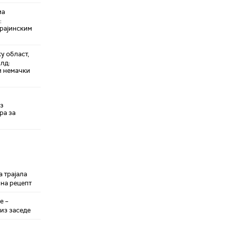
ма
:
крајинским
у област,
лд:
и немачки
уз
ра за
 трајала
 на рецепт
е –
из заседе