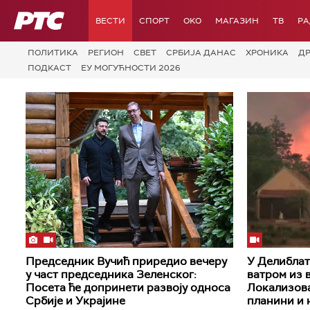
РТС
ВЕСТИ
СПОРТ
OKO
МАГАЗИН
ТВ
Р
ПОЛИТИКА
РЕГИОН
СВЕТ
СРБИЈА ДАНАС
ХРОНИКА
Д
ПОДКАСТ
ЕУ МОГУЋНОСТИ 2026
Председник Вучић приредио вечеру
У Делиблат
у част председника Зеленског:
ватром из в
Посета ће допринети развоју односа
Локализова
Србије и Украјине
планини и 