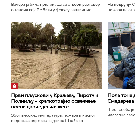
Вечера је била прилика да се отвори разговор
На подручју С
о темама које ће бити у фокусу званичних
пожара на от
састанака, посебно о европском путу две
планини и на 
земље, рекао је председник...
локализован. 
Први пљускови у Краљеву, Пироту и
Пола тоне 
Полимљу – краткотрајно освежење
Смедерева
после двонедељне жеге
Шест особа је
илегална лабо
Због високих температура, пожара и ниског
околини Смеде
водостаја одржана седница Штаба за
ванредне ситуације. РХМЗ издао ново
упозорење на високе температуре - данас...