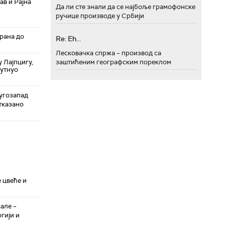
ав и Рајна
Да ли сте знали да се најбоље грамофонске
ручице производе у Србији
рана до
Re: Eh...
Лесковачка спржа – производ са
 Лајпцигу,
заштићеним географским пореклом
шутнуо
угозапад
отказано
 цвеће и
але –
гији и