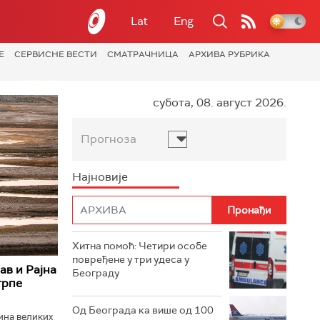
Lat
Eng
Е
СЕРВИСНЕ ВЕСТИ
СМАТРАЧНИЦА
АРХИВА РУБРИКА
субота, 08. август 2026.
Прогноза
Најновије
Хитна помоћ: Четири особе
повређене у три удеса у
ав и Рајна
Београду
трпе
Од Београда ка више од 100
ћина великих