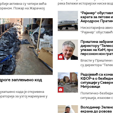
река бележи историјски ниске вод
рбије активна су четири већа
Најтежа ситуација...
вореном. Пожар на Жарачкој
Столовима у Ибарској клисури
"Рајанер" обустав
карата за летове и
Ватра у Делиблатској...
Аеродром: Пратим
Нискотарифна авио
“Рајанер” обуставић
Ниша...
Приштина забрани
директору "Телеко
улазак на КиМ, пр
персоном нон гра
Власти у Приштини
су директора “Теле
Владимира...
Радојевић са ком
КФОР-а о безбедн
дроге заплењено код
ситуацији у Северн
Митровици
 ухапшено када је откривена
Политичко-безбедн
раторија за узгој марихуане у
ситуација, изазови с
рева. саопштио је МУП...
грађани...
Володимир Зеленс
екрана до ровова