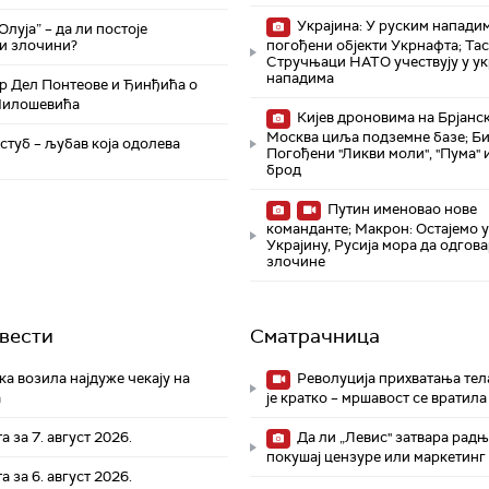
Украјина: У руским напади
Олуја” – да ли постоје
и злочини?
погођени објекти Укрнафта; Тас
Стручњаци НАТО учествују у у
нападима
 Дел Понтеове и Ђинђића о
Милошевића
Кијев дроновима на Брјанск
Москва циља подземне базе; Би
стуб – љубав која одолева
Погођени "Ликви моли", "Пума" 
брод
Путин именовао нове
команданте; Макрон: Остајемо 
Украјину, Русија мора да одгова
злочине
вести
Сматрачница
а возила најдуже чекају на
Револуција прихватања тела
а
је кратко – мршавост се вратила
а за 7. август 2026.
Да ли „Левис" затвара радњ
покушај цензуре или маркетинг 
а за 6. август 2026.