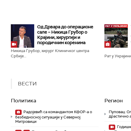
Од Дрвара до операционе
сале – Никица Грубор о
Крајини, хирургији и
породичним коренима
Никица Грубор, хирург Клиничког центра
Србије...
Рат у Украјини
ВЕСТИ
Политика
Регион
Радојевић са командантом КФОР-а о
Пуповац: Ол
драстично 
безбедносној ситуацији у Северној
Митровици
Годишњ