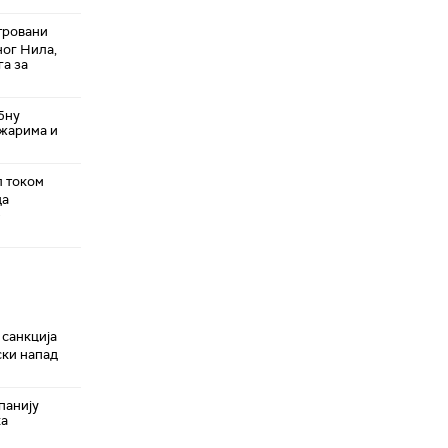
тровани
ног Нила,
га за
бну
ожарима и
л током
да
-
 санкција
ски напад
панију
ка