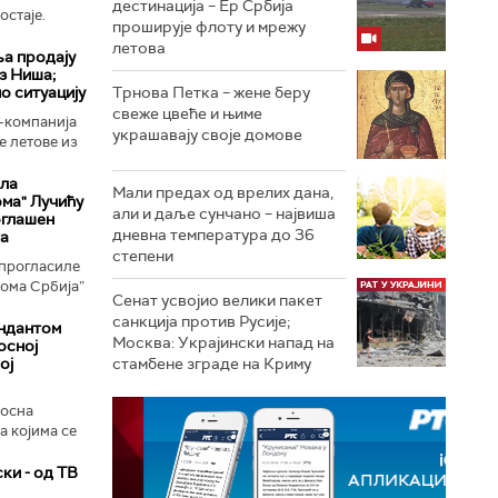
дестинација – Ер Србија
остаје.
проширује флоту и мрежу
летова
ља продају
з Ниша;
о ситуацију
Трнова Петка – жене беру
свеже цвеће и њиме
-компанија
украшавају своје домове
е летове из
ла
Мали предах од врелих дана,
ма" Лучићу
али и даље сунчано – највиша
оглашен
дневна температура до 36
та
степени
 прогласиле
кома Србија”
Сенат усвојио велики пакет
санкција против Русије;
андантом
Москва: Украјински напад на
осној
ој
стамбене зграде на Криму
осна
а којима се
ки - од ТВ