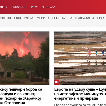
АДИО
ЕМИСИЈЕ
РТС
Остало
РУШТВО
ЕКОНОМИЈА
МЕРИЛА ВРЕМЕНА
РАТ У УКРАЈИНИ
ВРЕМ
ској пешчари борба са
Европа на удару суше – Дун
аздуха и са копна;
на историјском минимуму, 
н пожар на Жарачкој
енергетика и привреда
на Столовима
Европа се суочава са сушом, а ве