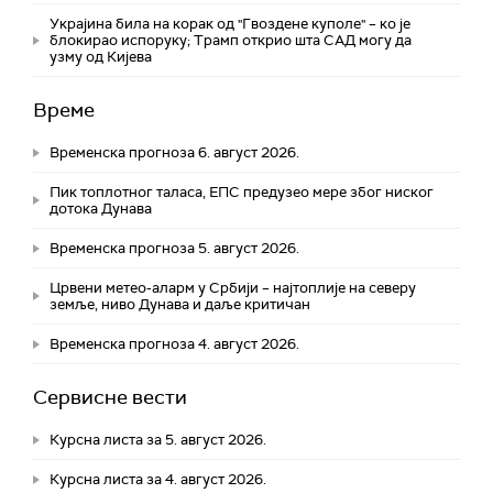
Украјина била на корак од "Гвоздене куполе" – ко је
блокирао испоруку; Трамп открио шта САД могу да
узму од Кијева
Време
Временска прогноза 6. август 2026.
Пик топлотног таласа, ЕПС предузео мере због ниског
дотока Дунава
Временска прогноза 5. август 2026.
Црвени метео-аларм у Србији – најтоплије на северу
земље, ниво Дунава и даље критичан
Временска прогноза 4. август 2026.
Сервисне вести
Курсна листа за 5. август 2026.
Курсна листа за 4. август 2026.