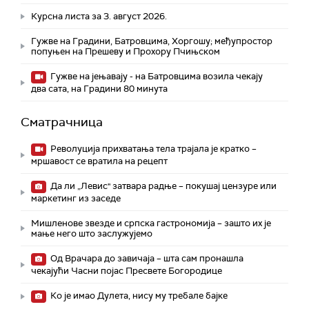
Курсна листа за 3. август 2026.
Гужве на Градини, Батровцима, Хоргошу; међупростор
попуњен на Прешеву и Прохору Пчињском
Гужве на јењавају - на Батровцима возила чекају
два сата, на Градини 80 минута
Сматрачница
Револуција прихватања тела трајала је кратко –
мршавост се вратила на рецепт
Да ли „Левис" затвара радње – покушај цензуре или
маркетинг из заседе
Мишленове звезде и српска гастрономија – зашто их је
мање него што заслужујемо
Од Врачара до завичаја – шта сам пронашла
чекајући Часни појас Пресвете Богородице
Ко је имао Дулета, нису му требале бајке