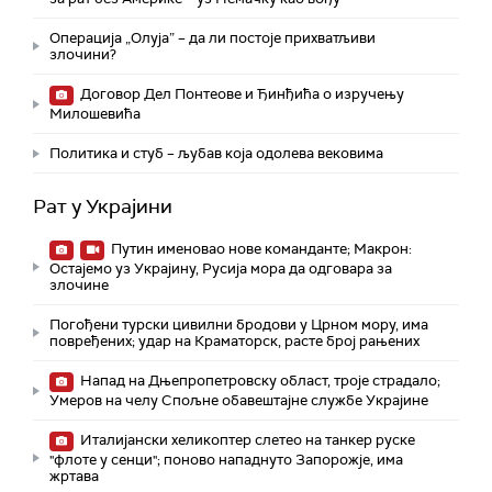
Операција „Олуја” – да ли постоје прихватљиви
злочини?
Договор Дел Понтеове и Ђинђића о изручењу
Милошевића
Политика и стуб – љубав која одолева вековима
Рат у Украјини
Путин именовао нове команданте; Макрон:
Остајемо уз Украјину, Русија мора да одговара за
злочине
Погођени турски цивилни бродови у Црном мору, има
повређених; удар на Краматорск, расте број рањених
Напад на Дњепропетровску област, троје страдалo;
Умеров на челу Спољне обавештајне службе Украјине
Италијански хеликоптер слетео на танкер руске
"флоте у сенци"; поново нападнуто Запорожје, има
жртава