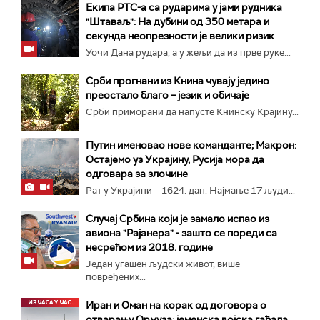
Екипа РТС-а са рударима у јами рудника
"Штаваљ": На дубини од 350 метара и
секунда неопрезности је велики ризик
Уочи Дана рудара, а у жељи да из прве руке...
Срби прогнани из Книна чувају једино
преостало благо – језик и обичаје
Срби приморани да напусте Книнску Крајину...
Путин именовао нове команданте; Макрон:
Остајемо уз Украјину, Русија мора да
одговара за злочине
Рат у Украјини – 1624. дан. Најмање 17 људи...
Случај Србина који је замало испао из
авиона "Рајанера" - зашто се пореди са
несрећом из 2018. године
Један угашен људски живот, више
повређених...
Иран и Оман на корак од договора о
отварању Ормуза; jеменска војска гађала