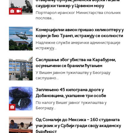
саудијски танкер у Црвеном мору
Портпарол иранског Министарства спољних
послова...
Комерцијални авион пришао хеликоптеру у
којем је био Трамп, истражују се околности
Надлежне службе америчке администрације
истражују...
Саслушање због убиства на Карабурми,
осумњичени се бранили ћутањем
У Вишем јавном тужилаштву у Београду
саслушано...
Заплењено 45 килограма дроге у
Добановцима, ухапшене три особе
По налогу Вишег јавног тужилаштва у
Београду...
Од Сомалије до Мексика – 160 студената
учи језик и у Србији гради своју академску
будућност