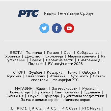
Радио Телевизија Србије
|
|
|
|
ВЕСТИ
Политика
Регион
Свет
Србија данас
|
|
|
|
Хроника
Друштво
Економија
Мерила времена
Рат
|
|
|
|
у Украјини
Време
Сервисне вести
Сматрачница
|
Подкаст
ЕУ могућности 2026
|
|
|
|
СПОРТ
Фудбал
Кошарка
Тенис
Одбојка
|
|
|
|
Рукомет
Ватерполо
Атлетика
Ауто-мото
Остали
|
спортови
Меморијал РТС
|
|
|
МАГАЗИН
Живот
Занимљивости
Музика
|
|
|
|
Технологијa
Путујемо
Свет познатих
Здравље
|
|
|
|
Филм и ТВ
Наука
Природа
Дигитални предузетник
|
За мале велике хероје
Наизглед здрав
|
|
|
|
|
ТВ
РТС 1
РТС 2
РТС 3
РТС Свет
РТС Наука