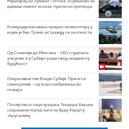
Мушкарац из Зубиног Потока, осумњичен за
давање лажног исказа, пуштен из притвора
Комерцијални авион пришао хеликоптеру у
којем је био Трамп, истражују се околности
Од Сомалије до Мексика – 160 студената
учи језик и у Србији гради своју академску
будућност
Оперативни тим Владе Србије: Прати се
сваки ризик – од водоснабдевања до
пожара
Посмртни остаци предака Теодора Херцла
сахрањени поред њега на брду Херцл у
Јерусалиму