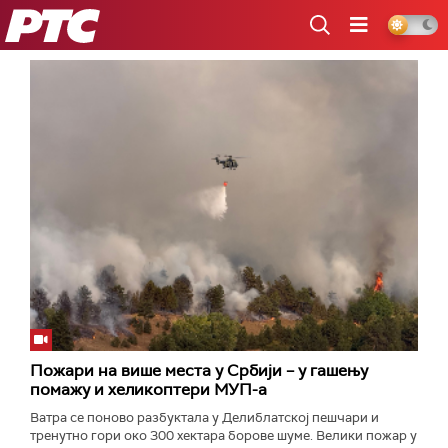
РТС
Пожари на више места у Србији – у гашењу
помажу и хеликоптери МУП-а
Ватра се поново разбуктала у Делиблатској пешчари и
тренутно гори око 300 хектара борове шуме. Велики пожар у