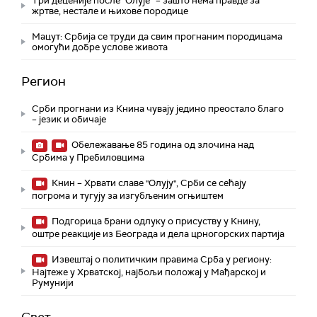
Три деценије после "Олује“ – зашто нема правде за
жртве, нестале и њихове породице
Мацут: Србија се труди да свим прогнаним породицама
омогући добре услове живота
Регион
Срби прогнани из Книна чувају једино преостало благо
– језик и обичаје
Обележавање 85 година од злочина над
Србима у Пребиловцима
Книн – Хрвати славе "Олују", Срби се сећају
погрома и тугују за изгубљеним огњиштем
Подгорица брани одлуку о присуству у Книну,
оштре реакције из Београда и дела црногорских партија
Извештај о политичким правима Срба у региону:
Најтеже у Хрватској, најбољи положај у Мађарској и
Румунији