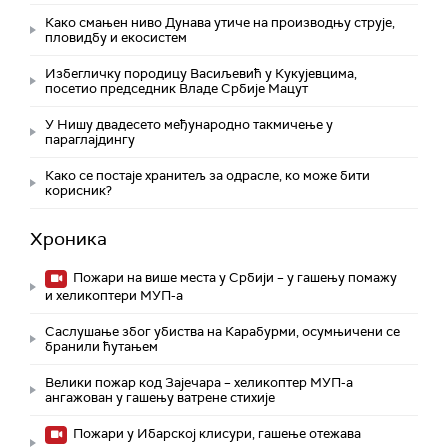
Како смањен ниво Дунава утиче на производњу струје,
пловидбу и екосистем
Избегличку породицу Васиљевић у Кукујевцима,
посетио председник Владе Србије Мацут
У Нишу двадесето међународно такмичење у
параглајдингу
Како се постаје хранитељ за одрасле, ко може бити
корисник?
Хроника
Пожари на више места у Србији – у гашењу помажу
и хеликоптери МУП-а
Саслушање због убиства на Карабурми, осумњичени се
бранили ћутањем
Велики пожар код Зајечара – хеликоптер МУП-а
ангажован у гашењу ватрене стихије
Пожари у Ибарској клисури, гашење отежава