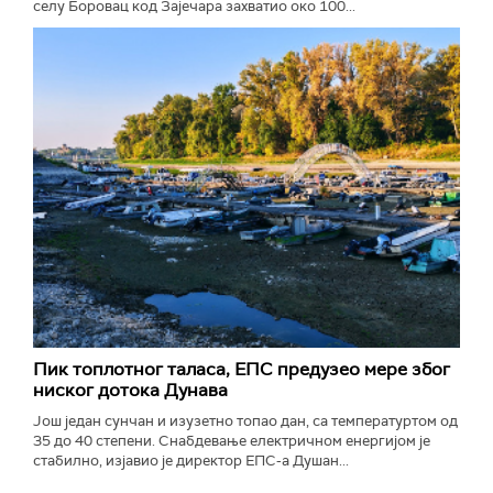
селу Боровац код Зајечара захватио око 100...
Пик топлотног таласа, ЕПС предузео мере због
ниског дотока Дунава
Још један сунчан и изузетно топао дан, са температуртом од
35 до 40 степени. Снабдевање електричном енергијом је
стабилно, изјавио је директор ЕПС-а Душан...