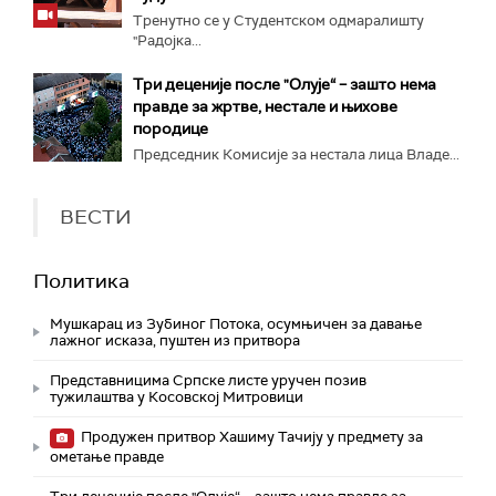
Тренутно се у Студентском одмаралишту
"Радојка...
Три деценије после "Олује“ – зашто нема
правде за жртве, нестале и њихове
породице
Председник Комисије за нестала лица Владе...
ВЕСТИ
Политика
Мушкарац из Зубиног Потока, осумњичен за давање
лажног исказа, пуштен из притвора
Представницима Српске листе уручен позив
тужилаштва у Косовској Митровици
Продужен притвор Хашиму Тачију у предмету за
ометање правде