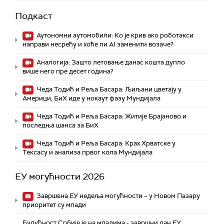
Подкаст
Аутономни аутомобили: Ко је крив ако роботакси
направи несрећу и хоће ли AI заменити возаче?
Аналогија: Зашто летовање данас кошта дупло
више него пре десет година?
Чеда Тодић и Реља Басара: Љиљани цветају у
Америци, БиХ иде у нокаут фазу Мундијала
Чеда Тодић и Реља Басара: Житије Брајаново и
последња шанса за БиХ
Чеда Тодић и Реља Басара: Крах Хрватске у
Тексасу и анализа првог кола Мундијала
ЕУ могућности 2026
Завршена ЕУ недеља могућности – у Новом Пазару
приоритет су млади
Будућност Србије је на младима - завршни дан ЕУ