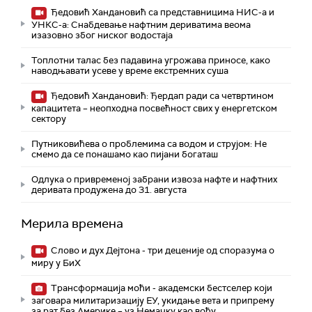
Ђедовић Хандановић са представницима НИС-а и
УНКС-а: Снабдевање нафтним дериватима веома
изазовно због ниског водостаја
Топлотни талас без падавина угрожава приносе, како
наводњавати усеве у време екстремних суша
Ђедовић Хандановић: Ђердап ради са четвртином
капацитета – неопходна посвећност свих у енергетском
сектору
Путниковићева о проблемима са водом и струјом: Не
смемо да се понашамо као пијани богаташ
Одлука о привременој забрани извоза нафте и нафтних
деривата продужена до 31. августа
Мерила времена
Слово и дух Дејтона - три деценије од споразума о
миру у БиХ
Трансформација моћи - академски бестселер који
заговара милитаризацију ЕУ, укидање вета и припрему
за рат без Америке – уз Немачку као вођу