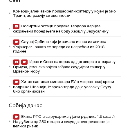
Свет
Комерцијални авион пришао хеликоптеру у којем је био
Трамп, истражују се околности
Посмртни остаци предака Теодора Херцла
сахрањени поред њега на брду Херцл у Јерусалиму
Случај Србина који је замало испао из авиона
"Рајанера" - зашто се пореди са несрећом из 2018.
године
Иран и Оман на корак од договора о отварању
Ормуза; jеменска војска гађала саудијски танкер у
Црвеном мору
Хитан састанак министара ЕУ о мигрантској кризи –
подршка Шпанији, Мароко тврди да је улазак у Сеуту
био организован
Србија данас
Екипа РТС-а са рударима у јами рудника "Штаваљ":
На дубини од 350 метара и секунда неопрезности је
велики ризик