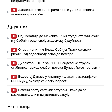
неприступачан терен
Заплењено 45 килограма дроге у Добановцима,
ухапшене три особе
Друштво
Од Сомалије до Мексика – 160 студената учи језик
и у Србији гради своју академску будућност
Оперативни тим Владе Србије: Прати се сваки
ризик – од водоснабдевања до пожара
Директор ЕПС-а за РТС: Снабдевање струјом
стабилно, период слабог дотока Дунава ће се наставити
Водостај Дунава у Апатину и даље на историјском
минимуму, oчекује се благи пораст
Рачуни расту са температуром – како да се
расхладите, али и да уштедите струју
Економија