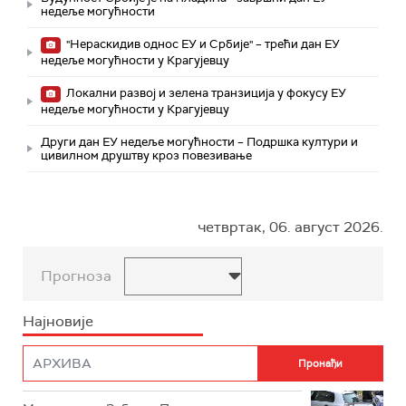
недеље могућности
"Нераскидив однос ЕУ и Србије" – трећи дан ЕУ
недеље могућности у Крагујевцу
Локални развој и зелена транзиција у фокусу ЕУ
недеље могућности у Крагујевцу
Други дан ЕУ недеље могућности – Подршка култури и
цивилном друштву кроз повезивање
четвртак, 06. август 2026.
Прогноза
Најновије