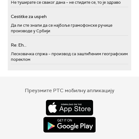
Не туширате се сваког дана – не стидите се, то је здраво
Cestitke za uspeh
Да ли сте знали да се најбоље грамофонске ручице
производе у Србији
Re: Eh...
Лесковачка спржа – производ са заштићеним географским
пореклом
Преузмите РТС мобилну апликацију