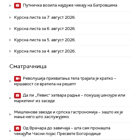
Путничка возила најдуже чекају на Батровцима
Курсна листа за 7. август 2026.
Курсна листа за 6. август 2026.
Курсна листа за 5. август 2026.
Курсна листа за 4. август 2026.
Сматрачница
Револуција прихватања тела трајала је кратко –
мршавост се вратила на рецепт
Да ли „Левис" затвара радње – покушај цензуре или
маркетинг из заседе
Мишленове звезде и српска гастрономија – зашто их је
мање него што заслужујемо
Од Врачара до завичаја – шта сам пронашла
чекајући Часни појас Пресвете Богородице