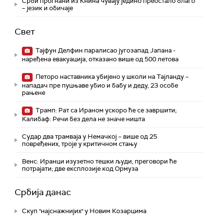
Срби прогнани из Книна чувају једино преостало благо
– језик и обичаје
Свет
Тајфун Делфин паралисао југозапад Јапана -
наређена евакуација, отказано више од 500 летова
Петоро наставника убијено у школи на Тајланду –
нападач пре пуцњаве убио и бабу и деду, 23 особе
рањене
Трамп: Рат са Ираном ускоро ће се завршити;
Калибаф: Речи без дела не значе ништа
Судар два трамваја у Немачкој – више од 25
повређених, троје у критичном стању
Венс: Иранци изузетно тешки људи, преговори ће
потрајати; две експлозије код Ормуза
Србија данас
Скуп "најснажнијих" у Новим Козарцима