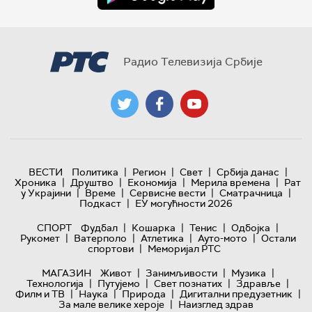
Радио Телевизија Србије
|
|
|
|
ВЕСТИ
Политика
Регион
Свет
Србија данас
|
|
|
|
Хроника
Друштво
Економија
Мерила времена
Рат
|
|
|
|
у Украјини
Време
Сервисне вести
Сматрачница
|
Подкаст
ЕУ могућности 2026
|
|
|
|
СПОРТ
Фудбал
Кошарка
Тенис
Одбојка
|
|
|
|
Рукомет
Ватерполо
Атлетика
Ауто-мото
Остали
|
спортови
Меморијал РТС
|
|
|
МАГАЗИН
Живот
Занимљивости
Музика
|
|
|
|
Технологијa
Путујемо
Свет познатих
Здравље
|
|
|
|
Филм и ТВ
Наука
Природа
Дигитални предузетник
|
За мале велике хероје
Наизглед здрав