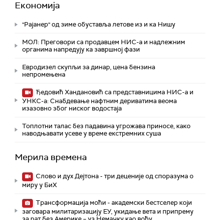
Економија
"Рајанер" од зиме обуставља летове из и ка Нишу
МОЛ: Преговори са продавцем НИС-а и надлежним
органима напредују ка завршној фази
Евродизел скупљи за динар, цена бензина
непромењена
Ђедовић Хандановић са представницима НИС-а и
УНКС-а: Снабдевање нафтним дериватима веома
изазовно због ниског водостаја
Топлотни талас без падавина угрожава приносе, како
наводњавати усеве у време екстремних суша
Мерила времена
Слово и дух Дејтона - три деценије од споразума о
миру у БиХ
Трансформација моћи - академски бестселер који
заговара милитаризацију ЕУ, укидање вета и припрему
за рат без Америке – уз Немачку као вођу