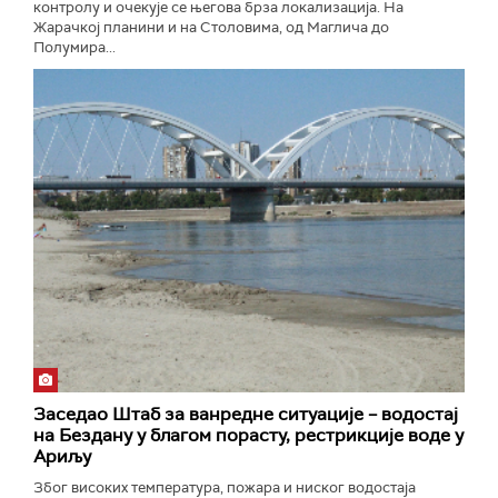
контролу и очекује се његова брза локализација. На
Жарачкој планини и на Столовима, од Маглича до
Полумира...
Заседао Штаб за ванредне ситуације – водостај
на Бездану у благом порасту, рестрикције воде у
Ариљу
Због високих температура, пожара и ниског водостаја