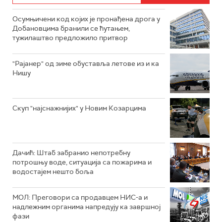
Осумњичени код којих је пронађена дрога у
Добановцима бранили се ћутањем,
тужилаштво предложило притвор
"Рајанер" од зиме обуставља летове из и ка
Нишу
Скуп "најснажнијих" у Новим Козарцима
Дачић: Штаб забранио непотребну
потрошњу воде, ситуација са пожарима и
водостајем нешто боља
МОЛ: Преговори са продавцем НИС-а и
надлежним органима напредују ка завршној
фази