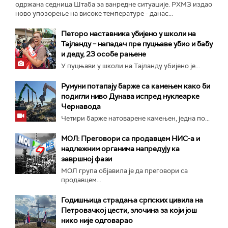
одржана седница Штаба за ванредне ситуације. РХМЗ издао
ново упозорење на високе температуре - данас...
Петоро наставника убијено у школи на
Тајланду – нападач пре пуцњаве убио и бабу
и деду, 23 особе рањене
У пуцњави у школи на Тајланду убијено је...
Румуни потапају барже са камењем како би
подигли ниво Дунава испред нуклеарке
Чернавода
Четири барже натоварене камењен, једна по...
МОЛ: Преговори са продавцем НИС-а и
надлежним органима напредују ка
завршној фази
МОЛ група објавила је да преговори са
продавцем...
Годишњица страдања српских цивила на
Петровачкој цести, злочина за који још
нико није одговарао