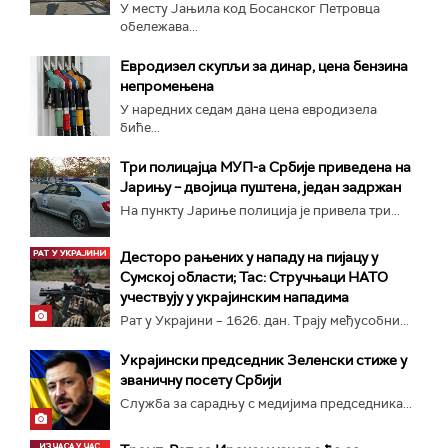
У месту Јањила код Босанског Петровца
обележава...
Евродизел скупљи за динар, цена бензина
непромењена
У наредних седам дана цена евродизела
биће...
Три полицајца МУП-а Србије приведена на
Јарињу – двојица пуштена, један задржан
На пункту Јариње полиција је привела три...
Десторо рањених у нападу на пијацу у
Сумској области; Тас: Стручњаци НАТО
учествују у украјинским нападима
Рат у Украјини – 1626. дан. Трају међусобни...
Украјински председник Зеленски стиже у
званичну посету Србији
Служба за сарадњу с медијима председника...