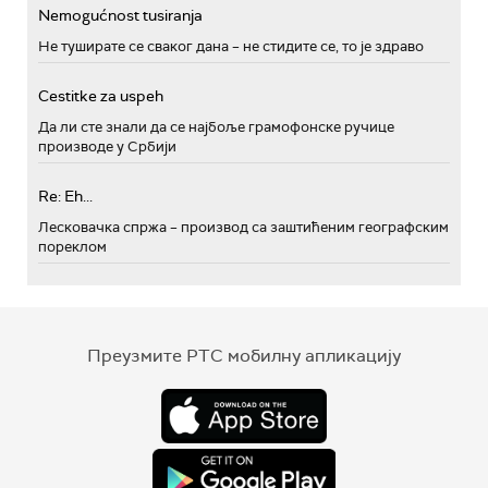
Nemogućnost tusiranja
Не туширате се сваког дана – не стидите се, то је здраво
Cestitke za uspeh
Да ли сте знали да се најбоље грамофонске ручице
производе у Србији
Re: Eh...
Лесковачка спржа – производ са заштићеним географским
пореклом
Преузмите РТС мобилну апликацију