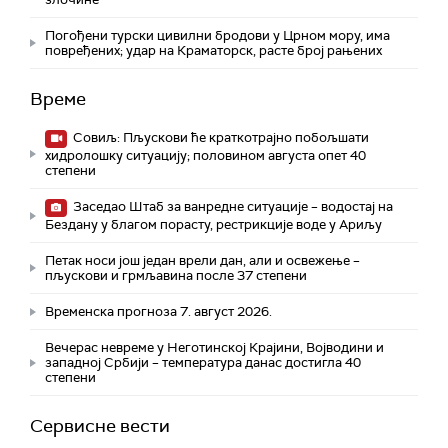
Погођени турски цивилни бродови у Црном мору, има
повређених; удар на Краматорск, расте број рањених
Време
Совиљ: Пљускови ће краткотрајно побољшати
хидролошку ситуацију; половином августа опет 40
степени
Заседао Штаб за ванредне ситуације – водостај на
Бездану у благом порасту, рестрикције воде у Ариљу
Петак носи још један врели дан, али и освежење –
пљускови и грмљавина после 37 степени
Временска прогноза 7. август 2026.
Вечерас невреме у Неготинској Крајини, Војводини и
западној Србији – температура данас достигла 40
степени
Сервисне вести