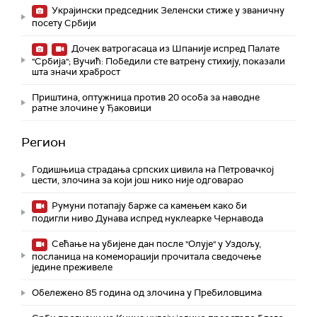
Украјински председник Зеленски стиже у званичну
посету Србији
Дочек ватрогасаца из Шпаније испред Палате
"Србија"; Вучић: Победили сте ватрену стихију, показали
шта значи храброст
Приштина, оптужница против 20 особа за наводне
ратне злочине у Ђаковици
Регион
Годишњица страдања српских цивила на Петровачкој
цести, злочина за који још нико није одговарао
Румуни потапају барже са камењем како би
подигли ниво Дунава испред нуклеарке Чернавода
Сећање на убијене дан после "Олује" у Уздољу,
посланица на комеморацији прочитала сведочење
једине преживеле
Обележено 85 година од злочина у Пребиловцима