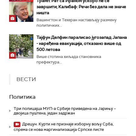
Трамп: Рат са Ираном ускоро ће се
завршити; Калибаф: Речи без дела не значе
ништа
Вашингтон и Техеран настављају размену
политичких...
Тајфун Делфин паралисао југозапад Јапана
- наређена евакуација, отказано више од
500 летова
Више стотина хиљада становника
префектура...
ВЕСТИ
Политика
Три полицајца МУП-а Србије приведена на Јарињу –
двојица пуштена, један задржан
Дрецун: Курти не признаје изборну вољу Срба,
спрема се нова маргинализација Српске листе