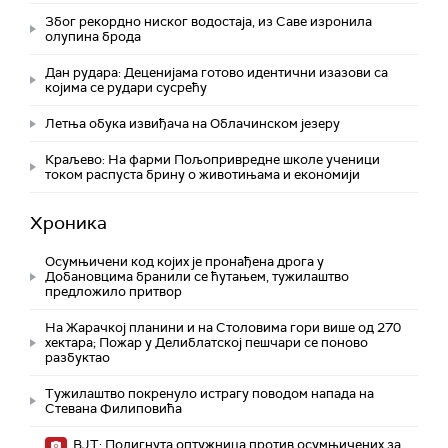
Због рекордно ниског водостаја, из Саве изронила
олупина брода
Дан рудара: Деценијама готово идентични изазови са
којима се рудари сусрећу
Летња обука извиђача на Облачинском језеру
Краљево: На фарми Пољопривредне школе ученици
током распуста брину о животињама и економији
Хроника
Осумњичени код којих је пронађена дрога у
Добановцима бранили се ћутањем, тужилаштво
предложило притвор
На Жарачкој планини и на Столовима гори више од 270
хектара; Пожар у Делиблатској пешчари се поново
разбуктао
Тужилаштво покренуло истрагу поводом напада на
Стевана Филиповића
ВЈТ: Подигнута оптужница против осумњичених за