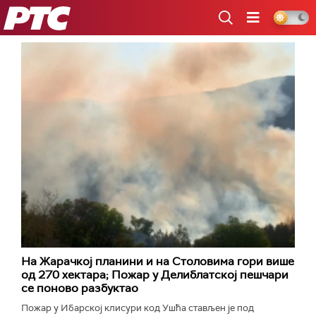
РТС
На Жарачкој планини и на Столовима гори више
од 270 хектара; Пожар у Делиблатској пешчари
се поново разбуктао
Пожар у Ибарској клисури код Ушћа стављен је под