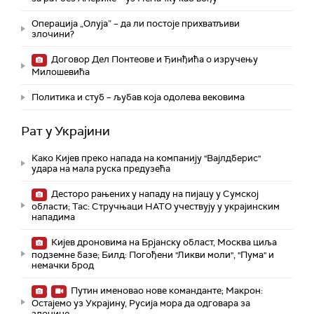
Операција „Олуја” – да ли постоје прихватљиви
злочини?
Договор Дел Понтеове и Ђинђића о изручењу
Милошевића
Политика и стуб – љубав која одолева вековима
Рат у Украјини
Како Кијев преко напада на компанију "Вајлдберис"
удара на мала руска предузећа
Десторо рањених у нападу на пијацу у Сумској
области; Тас: Стручњаци НАТО учествују у украјинским
нападима
Кијев дроновима на Брјанску област, Москва циља
подземне базе; Билд: Погођени "Ликви моли", "Пума" и
немачки брод
Путин именовао нове команданте; Макрон:
Остајемо уз Украјину, Русија мора да одговара за
злочине