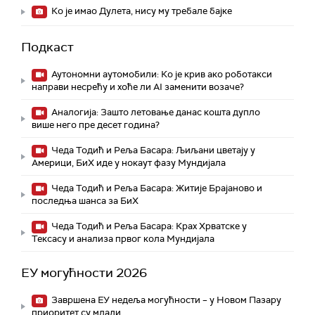
Ко је имао Дулета, нису му требале бајке
Подкаст
Аутономни аутомобили: Ко је крив ако роботакси
направи несрећу и хоће ли AI заменити возаче?
Аналогија: Зашто летовање данас кошта дупло
више него пре десет година?
Чеда Тодић и Реља Басара: Љиљани цветају у
Америци, БиХ иде у нокаут фазу Мундијала
Чеда Тодић и Реља Басара: Житије Брајаново и
последња шанса за БиХ
Чеда Тодић и Реља Басара: Крах Хрватске у
Тексасу и анализа првог кола Мундијала
ЕУ могућности 2026
Завршена ЕУ недеља могућности – у Новом Пазару
приоритет су млади