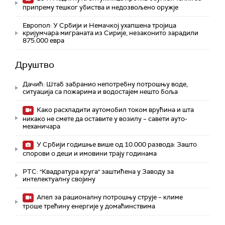
припрему тешког убиства и недозвољено оружје
Европол: У Србији и Немачкој ухапшена тројица
кријумчара миграната из Сирије, незаконито зарадили
875.000 евра
Друштво
Дачић: Штаб забранио непотребну потрошњу воде,
ситуација са пожарима и водостајем нешто боља
Како расхладити аутомобил током врућина и шта
никако не смете да оставите у возилу – савети ауто-
механичара
У Србији годишње више од 10.000 развода: Зашто
спорови о деци и имовини трају годинама
РТС: "Квадратура круга" заштићена у Заводу за
интелектуалну својину
Апел за рационалну потрошњу струје – климе
троше трећину енергије у домаћинствима