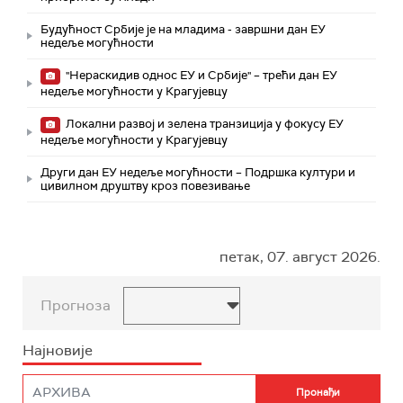
Будућност Србије је на младима - завршни дан ЕУ
недеље могућности
"Нераскидив однос ЕУ и Србије" – трећи дан ЕУ
недеље могућности у Крагујевцу
Локални развој и зелена транзиција у фокусу ЕУ
недеље могућности у Крагујевцу
Други дан ЕУ недеље могућности – Подршка култури и
цивилном друштву кроз повезивање
петак, 07. август 2026.
Прогноза
Најновије