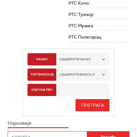
РТС Коло
РТС Трезор
РТС Музика
РТС Полетарац
КАНАЛ:
ОДАБЕРИТЕ КАНАЛ
РТС 1
ТИП ЕМИСИЈЕ:
ОДАБЕРИТЕ ЕМИСИЈУ
РТС 2
СПОРТ
КЉУЧНА РЕЧ:
РТС 3
СЕРИЈА
РТС СВЕТ
ИНФО
Најновије
РТС НАУКА
ФИЛМ