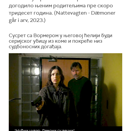
догодило њеним родитељима пре скоро
тридесет година. (Nattevagten - Dæmoner
går i arv, 2023.)
Сусрет са Вормером у његовој ћелији буди
серијског убицу из коме и покреће низ
судбоносних догађаја.
"Ноћни чувар: Демони су вечни"