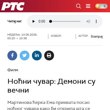
РТС
Читај ми!
НЕДЕЉА, 14.06.2026,
ИЗВОР:
АУТОР:
štampaj
00:25 -> 10:38
Филм
Ноћни чувар: Демони су
вечни
Мартинова ћерка Ема прихвата посао
ноћног чувара како би открила шта се