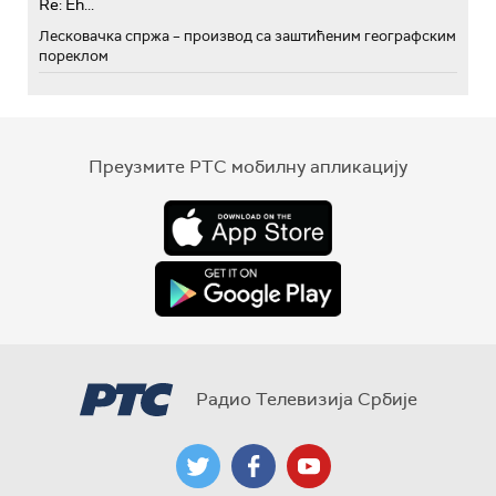
Re: Eh...
Лесковачка спржа – производ са заштићеним географским
пореклом
Преузмите РТС мобилну апликацију
Радио Телевизија Србије