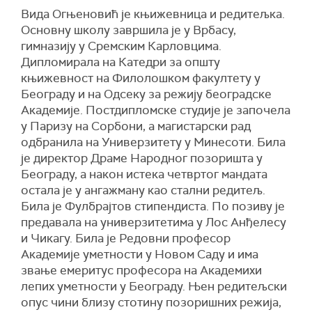
Вида Огњеновић је књижевница и редитељка.
Основну школу завршила је у Врбасу,
гимназију у Сремским Карловцима.
Дипломирала на Катедри за општу
књижевност на Филолошком факултету у
Београду и на Одсеку за режију београдске
Академије. Постдипломске студије је започела
у Паризу на Сорбони, а магистарски рад
одбранила на Универзитету у Минесоти. Била
је директор Драме Народног позоришта у
Београду, а након истека четвртог мандата
остала је у ангажману као стални редитељ.
Била је Фулбрајтов стипендиста. По позиву је
предавала на универзитетима у Лос Анђелесу
и Чикагу. Била је Редовни професор
Академије уметности у Новом Саду и има
звање емеритус професора на Академихи
лепих уметности у Београду. Њен редитељски
опус чини близу стотину позоришних режија,