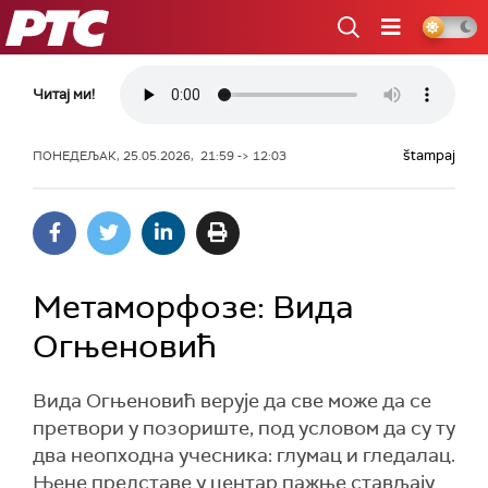
РТС
Читај ми!
štampaj
ПОНЕДЕЉАК, 25.05.2026, 21:59 -> 12:03
Метаморфозе: Вида
Огњеновић
Вида Огњеновић верује да све може да се
претвори у позориште, под условом да су ту
два неопходна учесника: глумац и гледалац.
Њене представе у центар пажње стављају