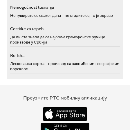
Nemogućnost tusiranja
Не туширате се сваког дана – не стидите се, то је здраво
Cestitke za uspeh
Да ли сте знали да се најбоље грамофонске ручице
производе у Србији
Re: Eh...
Лесковачка спржа – производ са заштићеним географским
пореклом
Преузмите РТС мобилну апликацију