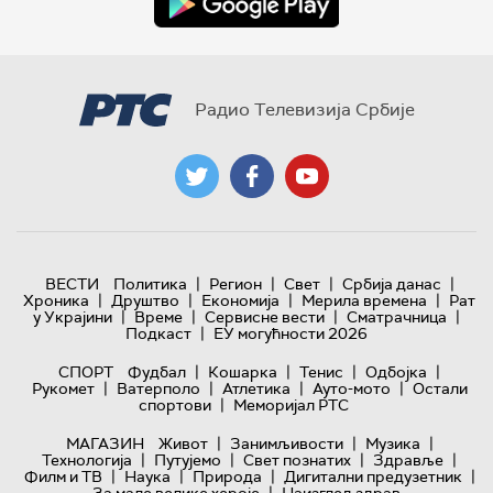
Радио Телевизија Србије
|
|
|
|
ВЕСТИ
Политика
Регион
Свет
Србија данас
|
|
|
|
Хроника
Друштво
Економија
Мерила времена
Рат
|
|
|
|
у Украјини
Време
Сервисне вести
Сматрачница
|
Подкаст
ЕУ могућности 2026
|
|
|
|
СПОРТ
Фудбал
Кошарка
Тенис
Одбојка
|
|
|
|
Рукомет
Ватерполо
Атлетика
Ауто-мото
Остали
|
спортови
Меморијал РТС
|
|
|
МАГАЗИН
Живот
Занимљивости
Музика
|
|
|
|
Технологијa
Путујемо
Свет познатих
Здравље
|
|
|
|
Филм и ТВ
Наука
Природа
Дигитални предузетник
|
За мале велике хероје
Наизглед здрав