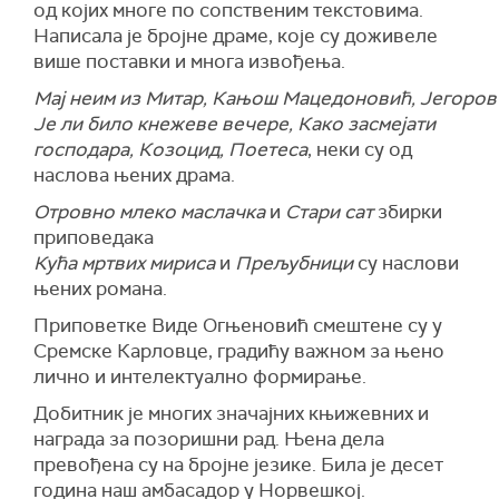
од којих многе по сопственим текстовима.
Написала је бројне драме, које су доживеле
више поставки и многа извођења.
Мај неим из Митар, Кањош Мацедоновић, Јегоров п
Је ли било кнежеве вечере, Како засмејати
господара, Козоцид, Поетеса
, неки су од
наслова њених драма.
Отровно млеко маслачка
и
Стари сат
збирки
приповедака
Кућа мртвих мириса
и
Прељубници
су наслови
њених романа.
Приповетке Виде Огњеновић смештене су у
Сремске Карловце, градићу важном за њено
лично и интелектуално формирање.
Добитник је многих значајних књижевних и
награда за позоришни рад. Њена дела
превођена су на бројне језике. Била је десет
година наш амбасадор у Норвешкој.