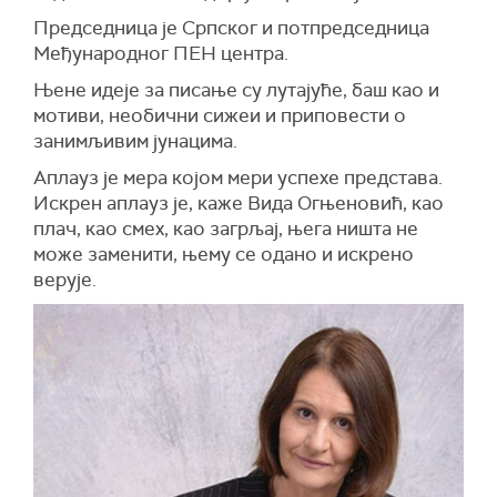
Председница је Српског и потпредседница
Међународног ПЕН центра.
Њене идеје за писање су лутајуће, баш као и
мотиви, необични сижеи и приповести о
занимљивим јунацима.
Аплауз је мера којом мери успехе представа.
Искрен аплауз је, каже Вида Огњеновић, као
плач, као смех, као загрљај, њега ништа не
може заменити, њему се одано и искрено
верује.