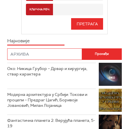
РТС 2
СПОРТ
КЉУЧНА РЕЧ:
РТС 3
СЕРИЈА
РТС СВЕТ
ИНФО
Најновије
РТС НАУКА
ФИЛМ
РТС ДРАМА
Око: Никица Грубор – Дрвар и хирургија,
РТС ЖИВОТ
ствар карактера
РТС КЛАСИКА
РТС КОЛО
Модерна архитектура у Србији: Токови и
процепи – Предраг Цагић, Боривоје
Јовановић, Милан Лојаница
РТС ТРЕЗОР
РТС МУЗИКА
Фантастична планета 2: Верујућа планета, 5-
19