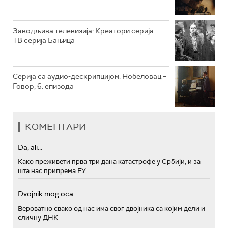
РТС ПОЛЕТАРАЦ
Заводљива телевизија: Креатори серија –
ТВ серија Бањица
Серија са аудио-дескрипцијом: Нобеловац –
Говор, 6. епизода
КОМЕНТАРИ
Da, ali...
Како преживети прва три дана катастрофе у Србији, и за
шта нас припрема ЕУ
Dvojnik mog oca
Вероватно свако од нас има свог двојника са којим дели и
сличну ДНК