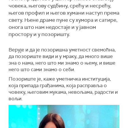
човека, његову судбину, срећу и несрећу,
његов профил и његов хумани наступ према
свету. Њене драме пуне су хумора и сатире,
онога што нам недостаје и у јавном
простору и у позоришту.
Верује и да је позоришна уметност свемоћна,
да позориште види и у мраку, да много више
зна о нама, него што ми знамо о њему, и више
него што сами знамо о себи.
Позориште је, каже уметничка институција,
која припада грађанима, која расправља о
човеку, његовим мукама, невољама, радости и
вољи.