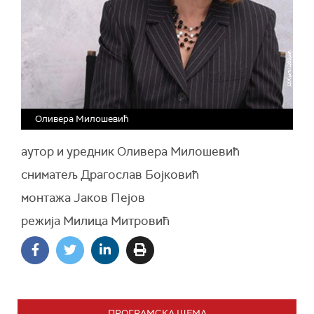
Оливера Милошевић
аутор и уредник Оливера Милошевић
сниматељ Драгослав Бојковић
монтажа Јаков Пејов
режија Милица Митровић
ПРОГРАМСКА ШЕМА