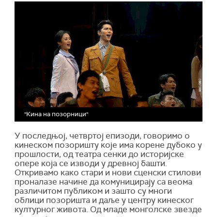
"Кина на позорници"
У последњој, четвртој епизоди, говоримо о
кинеском позоришту које има корене дубоко у
прошлости, од театра сенки до историјске
опере која се изводи у древној башти.
Откривамо како стари и нови сценски стилови
проналазе начине да комуницирају са веома
различитом публиком и зашто су многи
облици позоришта и даље у центру кинеског
културног живота. Од младе монголске звезде