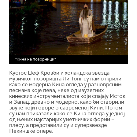
"Кина на позорници"
Кустос Џеф Крозби и холандска звезда
музичког позоришта Ли Тонг су нам открили
како се модерна Кина огледа у разноврсним
песмама које пева, неке од изузетних
кинеских инструменталиста који спајају Исток
и Запад, древно и модерно, како би створили
звуке који говоре о савременој Кини. Потом
су нам приказали како се Кина огледа у једној
од њених најстаријих уметничких форми –
плесу, а представили су и суперзвезде
Пекиншке опере.