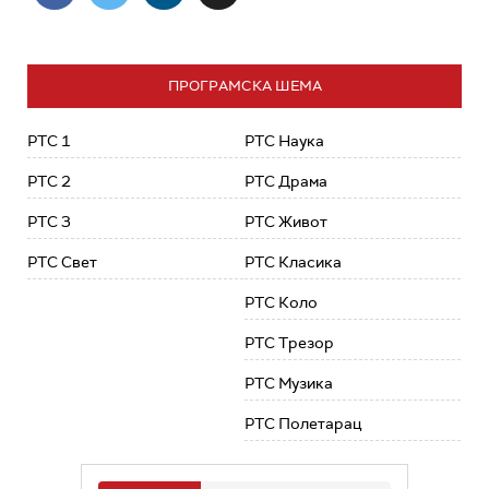
ПРОГРАМСКА ШЕМА
РТС 1
РТС Наука
РТС 2
РТС Драма
РТС 3
РТС Живот
РТС Свет
РТС Класика
РТС Коло
РТС Трезор
РТС Музика
РТС Полетарац