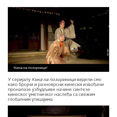
"Кина на позорници"
У серијалу
Кина на позориници
видели смо
како бројни и разноврсни кинески извођачи
проналазе узбудљиве начине синтезе
кинеског уметничког наслеђа са свежим
глобалним утицајима.