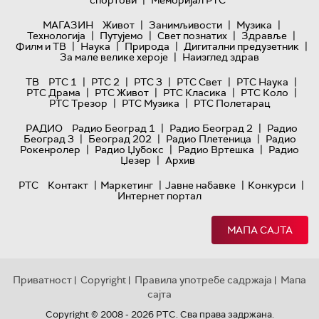
|
|
|
МАГАЗИН
Живот
Занимљивости
Музика
|
|
|
|
Технологијa
Путујемо
Свет познатих
Здравље
|
|
|
|
Филм и ТВ
Наука
Природа
Дигитални предузетник
|
За мале велике хероје
Наизглед здрав
|
|
|
|
|
ТВ
РТС 1
РТС 2
РТС 3
РТС Свет
РТС Наука
|
|
|
|
РТС Драма
РТС Живот
РТС Класика
РТС Коло
|
|
РТС Трезор
РТС Музика
РТС Полетарац
|
|
РАДИО
Радио Београд 1
Радио Београд 2
Радио
|
|
|
Београд 3
Београд 202
Радио Плетеница
Радио
|
|
|
Рокенролер
Радио Џубокс
Радио Вртешка
Радио
|
Џезер
Архив
|
|
|
|
РТС
Контакт
Маркетинг
Јавне набавке
Конкурси
Интернет портал
МАПА САЈТА
Приватност
Copyright
Правила употребе садржаја
Мапа
|
|
|
сајта
Copyright © 2008 - 2026 РТС. Сва права задржана.