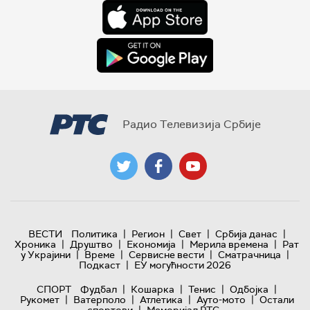
Радио Телевизија Србије
|
|
|
|
ВЕСТИ
Политика
Регион
Свет
Србија данас
|
|
|
|
Хроника
Друштво
Економија
Мерила времена
Рат
|
|
|
|
у Украјини
Време
Сервисне вести
Сматрачница
|
Подкаст
ЕУ могућности 2026
|
|
|
|
СПОРТ
Фудбал
Кошарка
Тенис
Одбојка
|
|
|
|
Рукомет
Ватерполо
Атлетика
Ауто-мото
Остали
|
спортови
Меморијал РТС