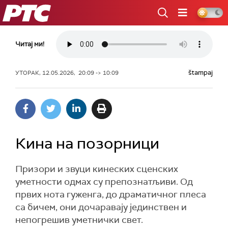
РТС
Читај ми!
štampaj
УТОРАК, 12.05.2026, 20:09 -> 10:09
Кина на позорници
Призори и звуци кинеских сценских
уметности одмах су препознатљиви. Од
првих нота гуженга, до драматичног плеса
са бичем, они дочаравају јединствен и
непогрешив уметнички свет.