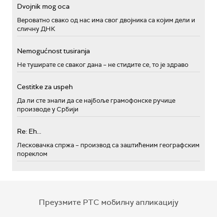
Dvojnik mog oca
Вероватно свако од нас има свог двојника са којим дели и
сличну ДНК
Nemogućnost tusiranja
Не туширате се сваког дана – не стидите се, то је здраво
Cestitke za uspeh
Да ли сте знали да се најбоље грамофонске ручице
производе у Србији
Re: Eh...
Лесковачка спржа – производ са заштићеним географским
пореклом
Преузмите РТС мобилну апликацију