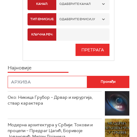
КАНАЛ:
ОДАБЕРИТЕ КАНАЛ
РТС 1
ТИП ЕМИСИЈЕ:
ОДАБЕРИТЕ ЕМИСИЈУ
РТС 2
СПОРТ
КЉУЧНА РЕЧ:
РТС 3
СЕРИЈА
РТС СВЕТ
ИНФО
Најновије
РТС НАУКА
ФИЛМ
РТС ДРАМА
Око: Никица Грубор – Дрвар и хирургија,
РТС ЖИВОТ
ствар карактера
РТС КЛАСИКА
РТС КОЛО
Модерна архитектура у Србији: Токови и
процепи – Предраг Цагић, Боривоје
Јовановић, Милан Лојаница
РТС ТРЕЗОР