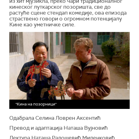
из хит мјузикла, преко чари традиционалног
кинеског луткарског позоришта, све до
растуће сцене стендап комедије, ова епизода
страствено говори о огромном потенцијалу
Кине као уметничке силе.
"Кина на позорници"
Одабрала Селина Ловрен Аксентић
Превод и адаптација Наташа Вујновић
Лектура Наташа Радошевић Миленковић