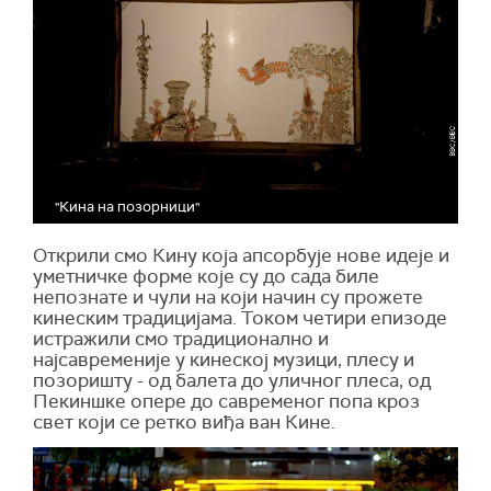
"Кина на позорници"
Открили смо Кину која апсорбује нове идеје и
уметничке форме које су до сада биле
непознате и чули на који начин су прожете
кинеским традицијама. Током четири епизоде
истражили смо традиционално и
најсавременије у кинеској музици, плесу и
позоришту - од балета до уличног плеса, од
Пекиншке опере до савременог попа кроз
свет који се ретко виђа ван Кине.