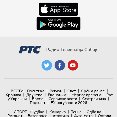
Радио Телевизија Србије
|
|
|
|
ВЕСТИ
Политика
Регион
Свет
Србија данас
|
|
|
|
Хроника
Друштво
Економија
Мерила времена
Рат
|
|
|
|
у Украјини
Време
Сервисне вести
Сматрачница
|
Подкаст
ЕУ могућности 2026
|
|
|
|
СПОРТ
Фудбал
Кошарка
Тенис
Одбојка
|
|
|
|
Рукомет
Ватерполо
Атлетика
Ауто-мото
Остали