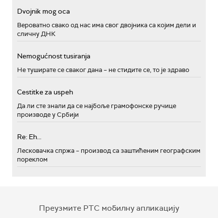
Dvojnik mog oca
Вероватно свако од нас има свог двојника са којим дели и
сличну ДНК
Nemogućnost tusiranja
Не туширате се сваког дана – не стидите се, то је здраво
Cestitke za uspeh
Да ли сте знали да се најбоље грамофонске ручице
производе у Србији
Re: Eh...
Лесковачка спржа – производ са заштићеним географским
пореклом
Преузмите РТС мобилну апликацију