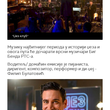
"Џез клуб"
Музику најбитнијег периода у историји џеза и
овога пута ће дочарати врсни музичари Биг
Бенда РТС-а.
Водитељ/ домаћин емисије је пијаниста,
диригент, композитор, перформер и ди-џеј -
Филип Булатовић.