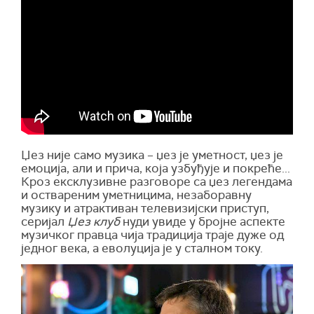
Џез није само музика – џез је уметност, џез је
емоција, али и прича, која узбуђује и покреће...
Кроз ексклузивне разговоре са џез легендама
и оствареним уметницима, незаборавну
музику и атрактиван телевизијски приступ,
серијал
Џез клуб
нуди увиде у бројне аспекте
музичког правца чија традиција траје дуже од
једног века, а еволуција је у сталном току.