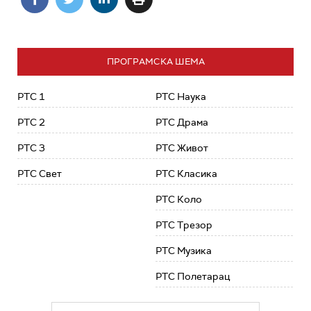
ПРОГРАМСКА ШЕМА
РТС 1
РТС Наука
РТС 2
РТС Драма
РТС 3
РТС Живот
РТС Свет
РТС Класика
РТС Коло
РТС Трезор
РТС Музика
РТС Полетарац