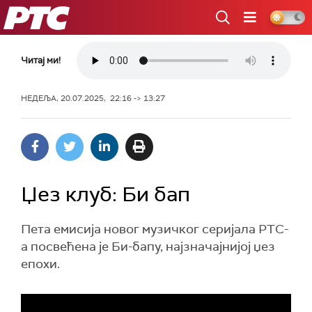
РТС
Читај ми!
НЕДЕЉА, 20.07.2025, 22:16 -> 13:27
Џез клуб: Би бап
Пета емисија новог музичког серијала РТС-
а посвећена је Би-бапу, најзначајнијој џез
епохи.