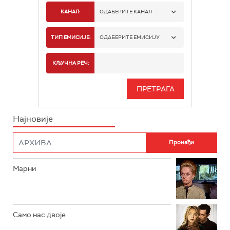
КАНАЛ:
ОДАБЕРИТЕ КАНАЛ
РТС 1
ТИП ЕМИСИЈЕ:
ОДАБЕРИТЕ ЕМИСИЈУ
РТС 2
СПОРТ
КЉУЧНА РЕЧ:
РТС 3
СЕРИЈА
РТС СВЕТ
ИНФО
Најновије
РТС НАУКА
ФИЛМ
РТС ДРАМА
Марни
РТС ЖИВОТ
РТС КЛАСИКА
РТС КОЛО
Само нас двоје