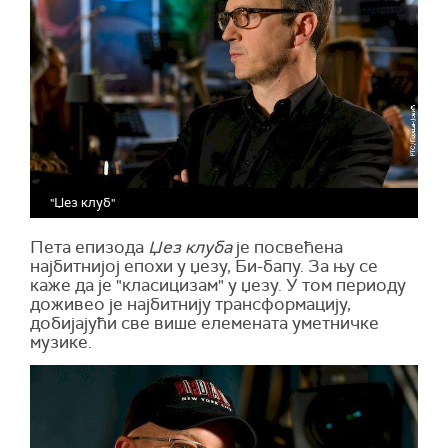
"Џез клуб"
Пета епизода
Џез клуба
је посвећена
најбитнијој епохи у џезу, Би-бапу. За њу се
каже да је "класицизам" у џезу. У том периоду
доживео је најбитнију трансформацију,
добијајући све више елемената уметничке
музике.