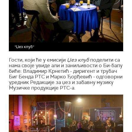
"Џез клуб"
Гости, који ће у емисији
Џез клуб
поделити са
нама своје увиде али и заниљивости о Би-бапу
биће: Владимир Крнетић - диригент и трубач
Биг Бенда РТС и Марко Ђорђевић - одговорни
уредник Редакције за џез и забавну музику
Музичке продукције РТС-а.