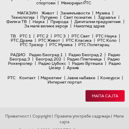
|
спортови
Меморијал РТС
|
|
|
МАГАЗИН
Живот
Занимљивости
Музика
|
|
|
|
Технологијa
Путујемо
Свет познатих
Здравље
|
|
|
|
Филм и ТВ
Наука
Природа
Дигитални предузетник
|
За мале велике хероје
Наизглед здрав
|
|
|
|
|
ТВ
РТС 1
РТС 2
РТС 3
РТС Свет
РТС Наука
|
|
|
|
РТС Драма
РТС Живот
РТС Класика
РТС Коло
|
|
РТС Трезор
РТС Музика
РТС Полетарац
|
|
РАДИО
Радио Београд 1
Радио Београд 2
Радио
|
|
|
Београд 3
Београд 202
Радио Плетеница
Радио
|
|
|
Рокенролер
Радио Џубокс
Радио Вртешка
Радио
|
Џезер
Архив
|
|
|
|
РТС
Контакт
Маркетинг
Јавне набавке
Конкурси
Интернет портал
МАПА САЈТА
Приватност
Copyright
Правила употребе садржаја
Мапа
|
|
|
сајта