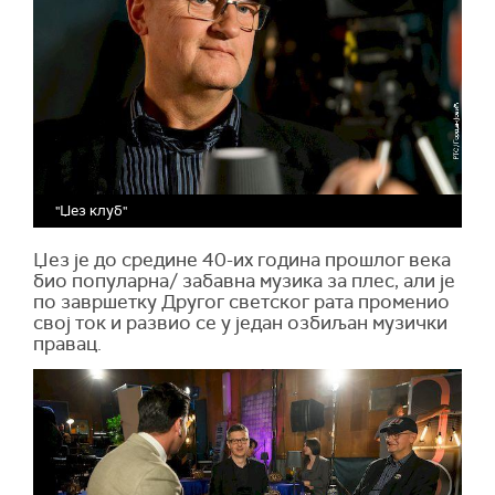
"Џез клуб"
Џез је до средине 40-их година прошлог века
био популарна/ забавна музика за плес, али је
по завршетку Другог светског рата променио
свој ток и развио се у један озбиљан музички
правац.