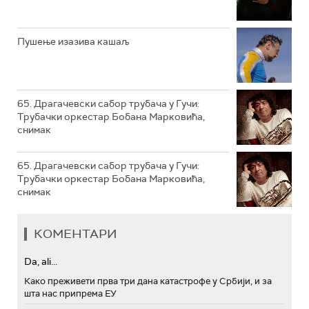
РТС ТРЕЗОР
РТС МУЗИКА
Пушење изазива кашаљ
РТС ПОЛЕТАРАЦ
65. Драгачевски сабор трубача у Гучи:
Трубачки оркестар Бобана Марковића,
снимак
65. Драгачевски сабор трубача у Гучи:
Трубачки оркестар Бобана Марковића,
снимак
КОМЕНТАРИ
Da, ali...
Како преживети прва три дана катастрофе у Србији, и за
шта нас припрема ЕУ