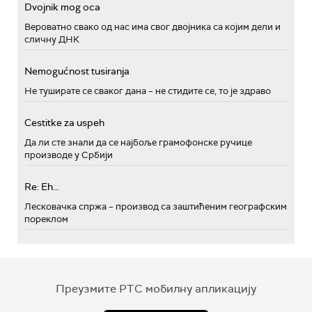
Dvojnik mog oca
Вероватно свако од нас има свог двојника са којим дели и
сличну ДНК
Nemogućnost tusiranja
Не туширате се сваког дана – не стидите се, то је здраво
Cestitke za uspeh
Да ли сте знали да се најбоље грамофонске ручице
производе у Србији
Re: Eh...
Лесковачка спржа – производ са заштићеним географским
пореклом
Преузмите РТС мобилну апликацију