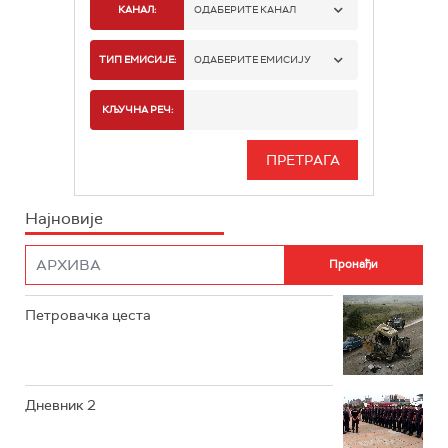
КАНАЛ:
ОДАБЕРИТЕ КАНАЛ
РТС 1
ТИП ЕМИСИЈЕ:
ОДАБЕРИТЕ ЕМИСИЈУ
РТС 2
СПОРТ
КЉУЧНА РЕЧ:
РТС 3
СЕРИЈА
РТС СВЕТ
ИНФО
Најновије
РТС НАУКА
ФИЛМ
РТС ДРАМА
Петровачка цеста
РТС ЖИВОТ
РТС КЛАСИКА
РТС КОЛО
Дневник 2
РТС ТРЕЗОР