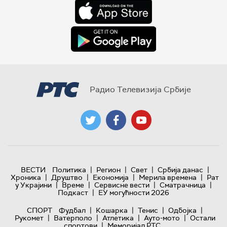
Радио Телевизија Србије
|
|
|
|
ВЕСТИ
Политика
Регион
Свет
Србија данас
|
|
|
|
Хроника
Друштво
Економија
Мерила времена
Рат
|
|
|
|
у Украјини
Време
Сервисне вести
Сматрачница
|
Подкаст
ЕУ могућности 2026
|
|
|
|
СПОРТ
Фудбал
Кошарка
Тенис
Одбојка
|
|
|
|
Рукомет
Ватерполо
Атлетика
Ауто-мото
Остали
|
спортови
Меморијал РТС