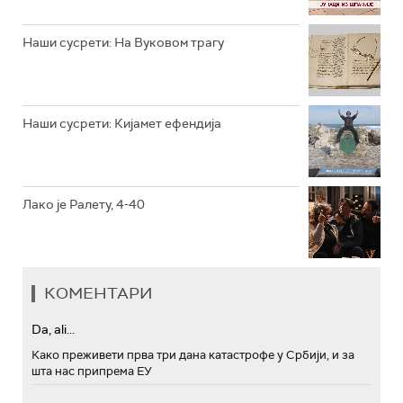
РТС МУЗИКА
Наши сусрети: На Вуковом трагу
РТС ПОЛЕТАРАЦ
Наши сусрети: Кијамет ефендија
Лако је Ралету, 4-40
КОМЕНТАРИ
Da, ali...
Како преживети прва три дана катастрофе у Србији, и за
шта нас припрема ЕУ