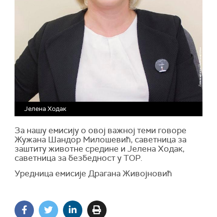
Јелена Ходак
За нашу емисију о овој важној теми говоре
Жужана Шандор Милошевић, саветница за
заштиту животне средине и Јелена Ходак,
саветница за безбедност у ТОР.
Уредница емисије Драгана Живојновић