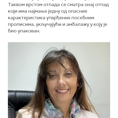
Таквом врстом отпада се сматра онај отпад
који има најмање једну од опасних
карактеристика утврђених посебним
прописима, укључујући и амбалажу у коју је
био упакован.