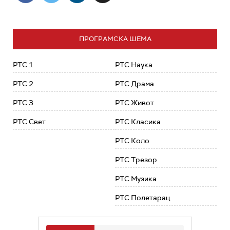
ПРОГРАМСКА ШЕМА
РТС 1
РТС Наука
РТС 2
РТС Драма
РТС 3
РТС Живот
РТС Свет
РТС Класика
РТС Коло
РТС Трезор
РТС Музика
РТС Полетарац