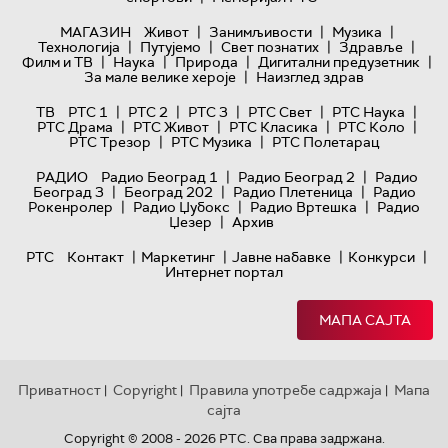
|
|
|
МАГАЗИН
Живот
Занимљивости
Музика
|
|
|
|
Технологијa
Путујемо
Свет познатих
Здравље
|
|
|
|
Филм и ТВ
Наука
Природа
Дигитални предузетник
|
За мале велике хероје
Наизглед здрав
|
|
|
|
|
ТВ
РТС 1
РТС 2
РТС 3
РТС Свет
РТС Наука
|
|
|
|
РТС Драма
РТС Живот
РТС Класика
РТС Коло
|
|
РТС Трезор
РТС Музика
РТС Полетарац
|
|
РАДИО
Радио Београд 1
Радио Београд 2
Радио
|
|
|
Београд 3
Београд 202
Радио Плетеница
Радио
|
|
|
Рокенролер
Радио Џубокс
Радио Вртешка
Радио
|
Џезер
Архив
|
|
|
|
РТС
Контакт
Маркетинг
Јавне набавке
Конкурси
Интернет портал
МАПА САЈТА
Приватност
Copyright
Правила употребе садржаја
Мапа
|
|
|
сајта
Copyright © 2008 - 2026 РТС. Сва права задржана.