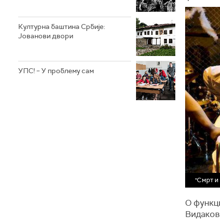
Културна баштина Србије:
Јованови двори
УПС! – У проблему сам
"Смрт и
О функц
Видакови