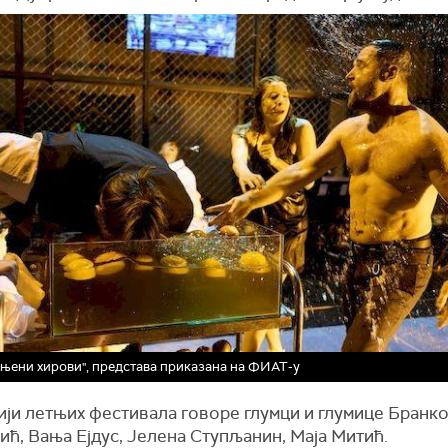
 њени хирови", представа приказана на ФИАТ-у
ији летњих фестивала говоре глумци и глумице Бранк
ћ, Вања Ејдус, Јелена Ступљанин, Маја Митић.