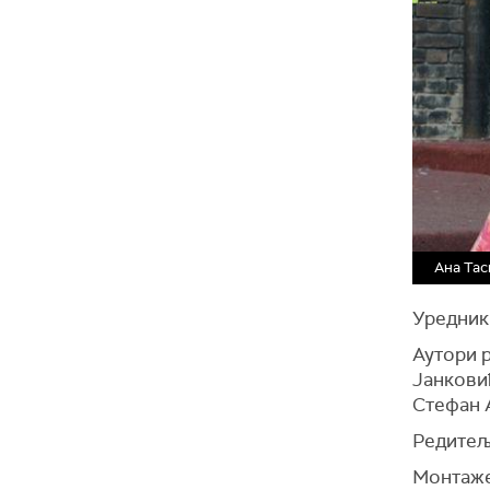
Ана Тас
Уредник
Аутори р
Јанкови
Стефан 
Редитељ
Монтаже