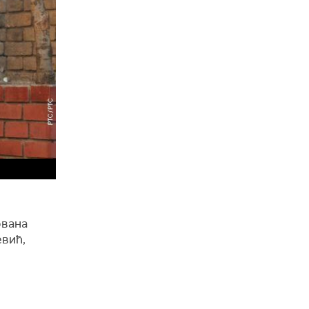
ована
евић,