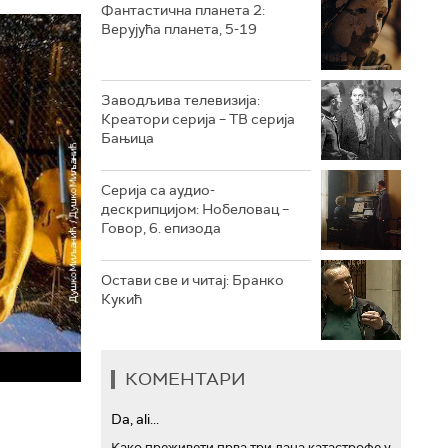
Фантастична планета 2:
Верујућа планета, 5-19
РТС ТРЕЗОР
РТС МУЗИКА
Заводљива телевизија:
Креатори серија – ТВ серија
РТС ПОЛЕТАРАЦ
Бањица
Серија са аудио-
дескрипцијом: Нобеловац –
Говор, 6. епизода
Остави све и читај: Бранко
Кукић
КОМЕНТАРИ
о
Da, ali...
Како преживети прва три дана катастрофе у