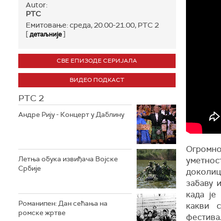
Autor:
РТС
Емитовање: среда, 20.00-21.00, РТС 2
[
]
детаљније
СВЕ ЕПИЗОДЕ СЕРИЈАЛА
ВИДЕО ПОДКАСТ
РТС 2
Андре Рију - Концерт у Даблину
Огромно
Летња обука извиђача Војске
уметнос
Србије
доколиц
забаву и
када је
Романипен: Дан сећања на
какви 
ромске жртве
фестивал