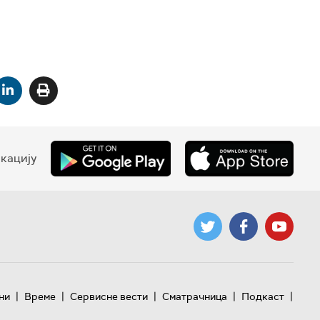
кацију
|
|
|
|
|
ни
Време
Сервисне вести
Сматрачница
Подкаст