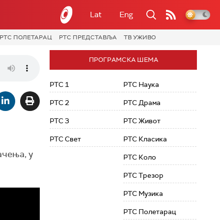
Lat
Eng
РТС ПОЛЕТАРАЦ
РТС ПРЕДСТАВЉА
ТВ УЖИВО
ПРОГРАМСКА ШЕМА
РТС 1
РТС Наука
РТС 2
РТС Драма
РТС 3
РТС Живот
РТС Свет
РТС Класика
ачења, у
РТС Коло
РТС Трезор
РТС Музика
РТС Полетарац