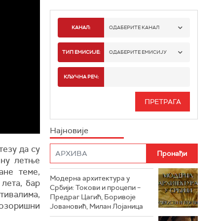
КАНАЛ:
ОДАБЕРИТЕ КАНАЛ
РТС 1
ТИП ЕМИСИЈЕ:
ОДАБЕРИТЕ ЕМИСИЈУ
РТС 2
СПОРТ
КЉУЧНА РЕЧ:
РТС 3
СЕРИЈА
РТС СВЕТ
ИНФО
Најновије
РТС НАУКА
ФИЛМ
езу да су
РТС ДРАМА
ену летње
ане теме,
Модерна архитектура у
РТС ЖИВОТ
 лета, бар
Србији: Токови и процепи –
тивалима,
Предраг Цагић, Боривоје
РТС КЛАСИКА
озоришни
Јовановић, Милан Лојаница
РТС КОЛО