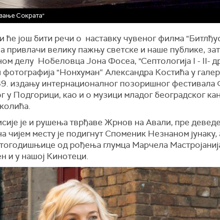
вање Сократа"
и ће још бити речи о наставку чувеног филма "Битлђус
а привлачи велику пажњу светске и наше публике, за
ом делу Нобеловца Јона Фосеа, "Септологија I - II- др
 фотографија "Нонхуман“ Александра Костића у галер
 39. издању интернационалног позоришног фестивала
 у Подгорици, као и о музици младог београдског ка
колића.
сије је и рушења тврђаве Жрнов на Авали, пре девед
на чијем месту је подигнут Споменик Незнаном јунаку, 
стогодишњице од рођења глумца Марчела Мастројанија,
н и у нашој Кинотеци.