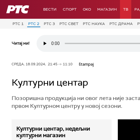
РТС
ВЕСТИ
СПОРТ
OKO
МАГАЗИН
ТВ
Р
РТС 1
РТС 2
РТС 3
РТС СВЕТ
РТС НАУКА
РТС ДРАМА
Р
Читај ми!
štampaj
СРЕДА, 18.09.2024, 21:45 -> 11:10
Културни центар
Позоришна продукција ни овог лета није заста
првом Културном центру у новој сезони.
Културни центар, недељни
културни магазин