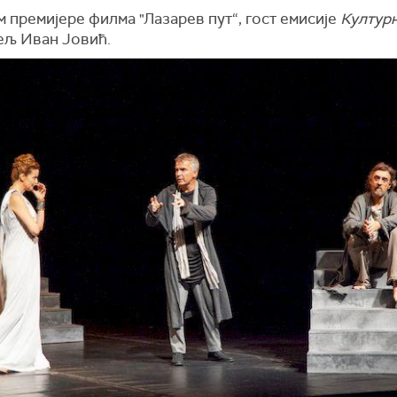
 премијере филма "Лазарев пут“, гост емисије
Култур
тељ Иван Јовић.