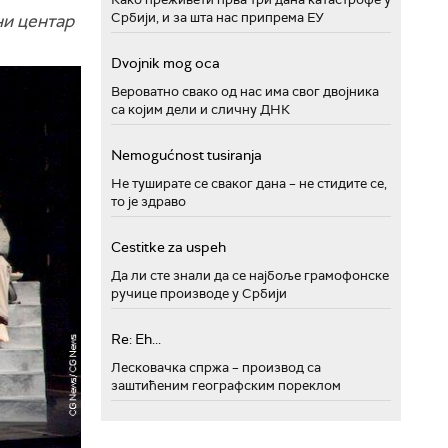
Србији, и за шта нас припрема ЕУ
ни центар
Dvojnik mog oca
Вероватно свако од нас има свог двојника
са којим дели и сличну ДНК
Nemogućnost tusiranja
Не туширате се сваког дана – не стидите се,
то је здраво
Cestitke za uspeh
Да ли сте знали да се најбоље грамофонске
ручице производе у Србији
Re: Eh...
Лесковачка спржа – производ са
заштићеним географским пореклом