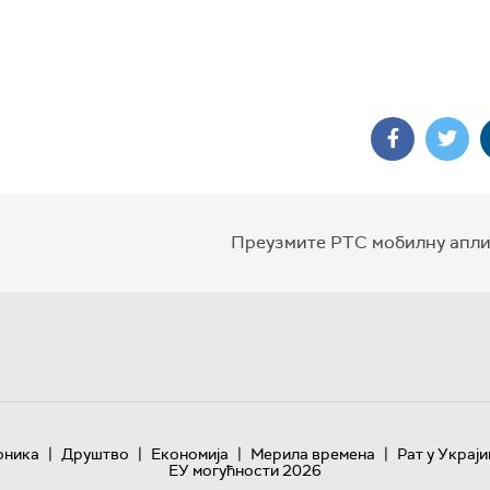
Преузмите РТС мобилну апли
|
|
|
|
оника
Друштво
Економија
Мерила времена
Рат у Украји
ЕУ могућности 2026