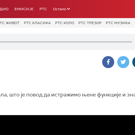
АДИО
ЕМИСИЈЕ
РТС
Остало
ТС ЖИВОТ
РТС КЛАСИКА
РТС КОЛО
РТС ТРЕЗОР
РТС МУЗИКА
ла, што је повод да истражимо њене функције и зн