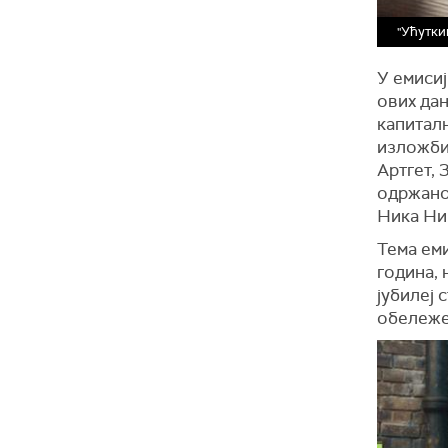
"Ућутки
У емисиј
ових дан
капиталн
изложби
Артгет,
одржаног
Ника Ни
Тема еми
година, 
јубилеј 
обележе