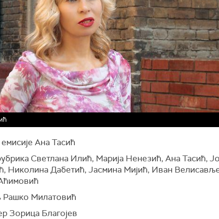
ић
 емисије Ана Тасић
убрика Светлана Илић, Марија Ненезић, Ана Тасић, Ј
ћ, Николина Дабетић, Јасмина Мијић, Иван Велисављ
Аћимовић
 Рашко Милатовић
р Зорица Благојев