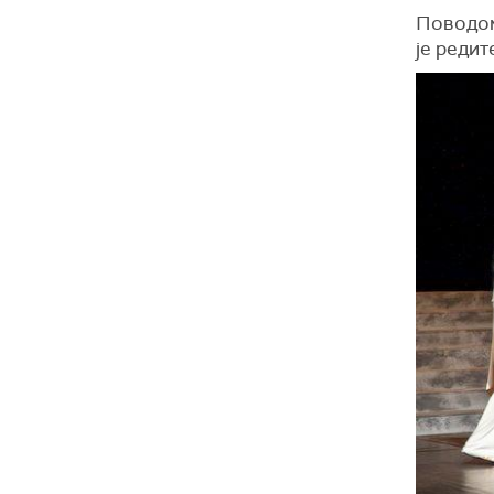
Поводом
је реди