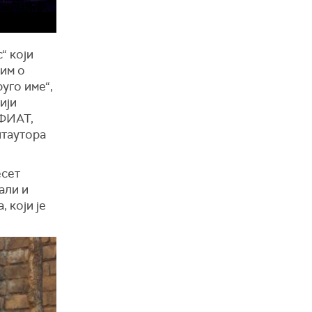
“ који
тим о
уго име“,
ији
 ФИАТ,
нтаутора
есет
али и
 који је