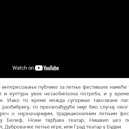
 интересовање публике за летње фестивале намеће т
т и култура увек незаобилазна потреба, и у врем
е. Иако то време можда сугерише такозване лаг
 разбибригу, то преовлађујуће није био случај овог
 реч о најзначајнијим, традиционалним летњим фес
су Белеф, Нови тврђава театар, Нишвил џез п
, Дубровачке летње игре, или Град театар у Будви.