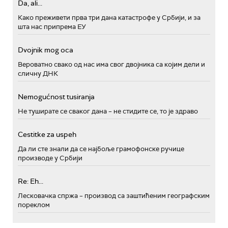
Da, ali...
Како преживети прва три дана катастрофе у Србији, и за
шта нас припрема ЕУ
Dvojnik mog oca
Вероватно свако од нас има свог двојника са којим дели и
сличну ДНК
Nemogućnost tusiranja
Не туширате се сваког дана – не стидите се, то је здраво
Cestitke za uspeh
Да ли сте знали да се најбоље грамофонске ручице
производе у Србији
Re: Eh...
Лесковачка спржа – производ са заштићеним географским
пореклом