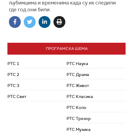
љубимцима и временима када су их следили
где год они били.
ПРОГРАМСКА ШЕМА
РТС 1
РТС Наука
РТС 2
РТС Драма
РТС 3
РТС Живот
РТС Свет
РТС Класика
РТС Коло
РТС Трезор
РТС Музика