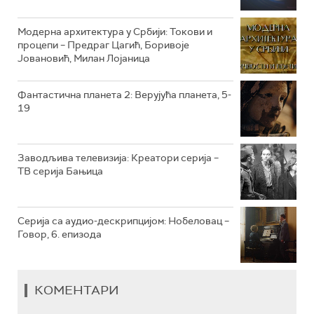
РТС КОЛО
Модерна архитектура у Србији: Токови и
процепи – Предраг Цагић, Боривоје
Јовановић, Милан Лојаница
РТС ТРЕЗОР
РТС МУЗИКА
Фантастична планета 2: Верујућа планета, 5-
19
РТС ПОЛЕТАРАЦ
Заводљива телевизија: Креатори серија –
ТВ серија Бањица
Серија са аудио-дескрипцијом: Нобеловац –
Говор, 6. епизода
КОМЕНТАРИ