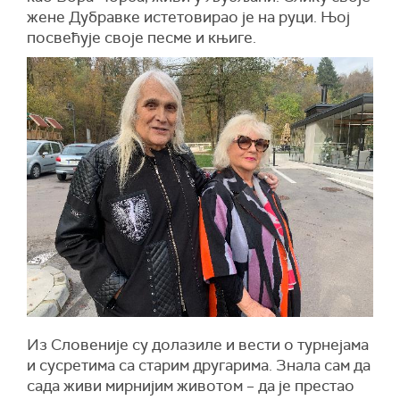
жене Дубравке истетовирао је на руци. Њој
посвећује своје песме и књиге.
Из Словеније су долазиле и вести о турнејама
и сусретима са старим другарима. Знала сам да
сада живи мирнијим животом – да је престао