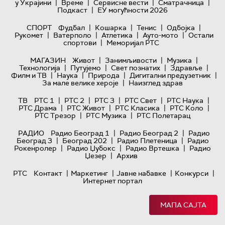
|
|
|
|
у Украјини
Време
Сервисне вести
Сматрачница
|
Подкаст
ЕУ могућности 2026
|
|
|
|
СПОРТ
Фудбал
Кошарка
Тенис
Одбојка
|
|
|
|
Рукомет
Ватерполо
Атлетика
Ауто-мото
Остали
|
спортови
Меморијал РТС
|
|
|
МАГАЗИН
Живот
Занимљивости
Музика
|
|
|
|
Технологијa
Путујемо
Свет познатих
Здравље
|
|
|
|
Филм и ТВ
Наука
Природа
Дигитални предузетник
|
За мале велике хероје
Наизглед здрав
|
|
|
|
|
ТВ
РТС 1
РТС 2
РТС 3
РТС Свет
РТС Наука
|
|
|
|
РТС Драма
РТС Живот
РТС Класика
РТС Коло
|
|
РТС Трезор
РТС Музика
РТС Полетарац
|
|
РАДИО
Радио Београд 1
Радио Београд 2
Радио
|
|
|
Београд 3
Београд 202
Радио Плетеница
Радио
|
|
|
Рокенролер
Радио Џубокс
Радио Вртешка
Радио
|
Џезер
Архив
|
|
|
|
РТС
Контакт
Маркетинг
Јавне набавке
Конкурси
Интернет портал
МАПА САЈТА