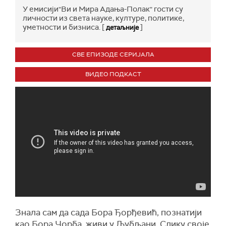
У емисији"Ви и Мира Адања-Полак" гости су
личности из света науке, културе, политике,
уметности и бизниса. [
]
детаљније
СВЕ ЕПИЗОДЕ СЕРИЈАЛА
ВИДЕО ПОДКАСТ
Знала сам да сада Бора Ђорђевић, познатији
као Бора Чорба, живи у Љубљани. Слику своје