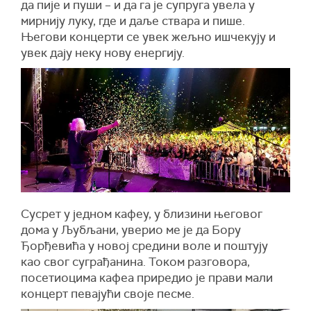
да пије и пуши – и да га је супруга увела у
мирнију луку, где и даље ствара и пише.
Његови концерти се увек жељно ишчекују и
увек дају неку нову енергију.
Сусрет у једном кафеу, у близини његовог
дома у Љубљани, уверио ме је да Бору
Ђорђевића у новој средини воле и поштују
као свог суграђанина. Током разговора,
посетиоцима кафеа приредио је прави мали
концерт певајући своје песме.