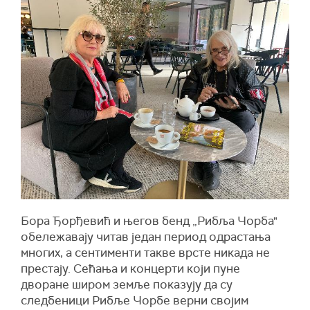
Бора Ђорђевић и његов бенд „Рибља Чорба"
обележавају читав један период одрастања
многих, а сентименти такве врсте никада не
престају. Сећања и концерти који пуне
дворане широм земље показују да су
следбеници Рибље Чорбе верни својим