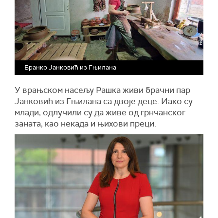
Бранко Јанковић из Гњилана
У врањском насељу Рашка живи брачни пар
Јанковић из Гњилана са двоје деце. Иако су
млади, одлучили су да живе од грнчанског
заната, као некада и њихови преци.