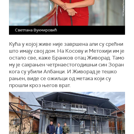
Светлана Вукмировић
Кућа у којој живе није завршена али су срећни
што имају свој дом. На Косову и Метохији им је
остало све, каже Бранков отац Живорад. Тамо
му је сахрањен четрнаестогодишњи син Зоран
кога су убили Албанци. И Живорад је тешко
рањен, виде се ожиљци од метака који су
прошли кроз његов врат.