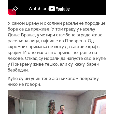
У самом Врању и околини расељене породице
боре се да преживе. У том граду у насељу
Доње Врање, у четири стамбене зграде живе
расељена лица, највише из Призрена. Од
скромних примања не могу да саставе крај с
крајем. И оно мало што приме, потроше на
лекове. Откад су морали да напусте своје куће
у Призрену живе тешко, али су, кажу, барем
безбедни.
Куће су им уништене а о њиховом повратку
нико не говори.