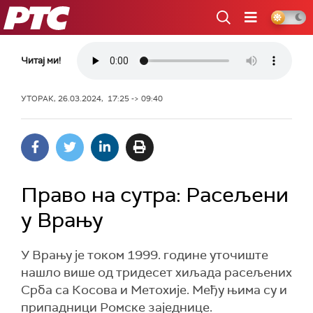
РТС
Читај ми!
УТОРАК, 26.03.2024, 17:25 -> 09:40
Право на сутра: Расељени
у Врању
У Врању је током 1999. године уточиште
нашло више од тридесет хиљада расељених
Срба са Косова и Метохије. Међу њима су и
припадници Ромске заједнице.