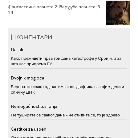
Фантастична планета 2: Верујућа планета, 5-
19
КОМЕНТАРИ
Da, ali...
Како преживети прва три дана катастрофе у Србији, и за
шта нас припрема ЕУ
Dvojnik mog oca
Вероватно свако од нас има свог двојника са којим дели и
сличну ДНК
Nemogućnost tusiranja
Не туширате се сваког дана – не стидите се, то је здраво
Cestitke za uspeh
Да ли сте знали да се најбоље грамофонске ручице