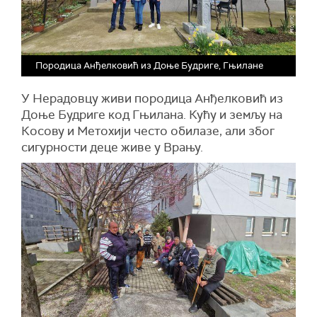
Породица Анђелковић из Доње Будриге, Гњилане
У Нерадовцу живи породица Анђелковић из
Доње Будриге код Гњилана. Кућу и земљу на
Косову и Метохији често обилазе, али због
сигурности деце живе у Врању.